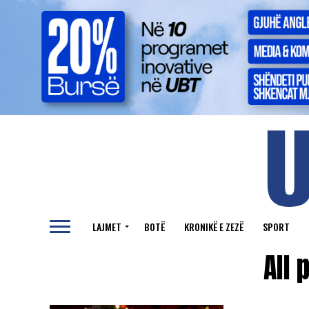
LAJMET
BOTË
KRONIKË E ZEZË
SPORT
All 