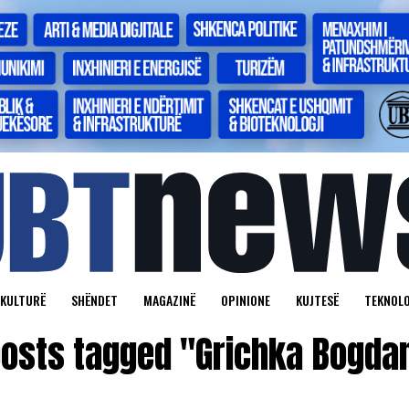
KULTURË
SHËNDET
MAGAZINË
OPINIONE
KUJTESË
TEKNOLO
posts tagged "Grichka Bogda