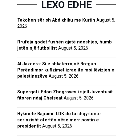
LEXO EDHE
Takohen sërish Abdixhiku me Kurtin
August 5,
2026
Rrufeja godet fushën gjatë ndeshjes, humb
jetën një futbollist
August 5, 2026
Al Jazeera: Si e shkatërrojnë Bregun
Perëndimor kufizimet izraelite mbi lëvizjen e
palestinezëve
August 5, 2026
Supergol i Edon Zhegrovës i sjell Juventusit
fitoren ndaj Chelseat
August 5, 2026
Hykmete Bajrami: LDK do ta shqyrtonte
seriozisht ofertën nëse merr postin e
presidentit
August 5, 2026