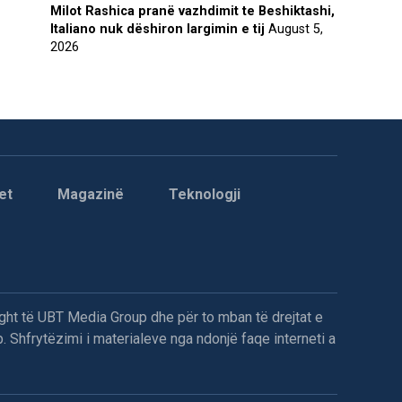
Milot Rashica pranë vazhdimit te Beshiktashi,
Italiano nuk dëshiron largimin e tij
August 5,
2026
et
Magazinë
Teknologji
ght të UBT Media Group dhe për to mban të drejtat e
. Shfrytëzimi i materialeve nga ndonjë faqe interneti a