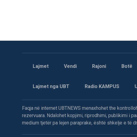
Lajmet
Vendi
Rajoni
Botë
Lajmet nga UBT
Radio KAMPUS
Faqja në internet UBTNEWS menaxhohet the kontrollohe
rezervuara. Ndalohet kopjimi, riprodhimi, publikimi i 
medium tjetër pa lejen paraprake, është shkelje e të dre