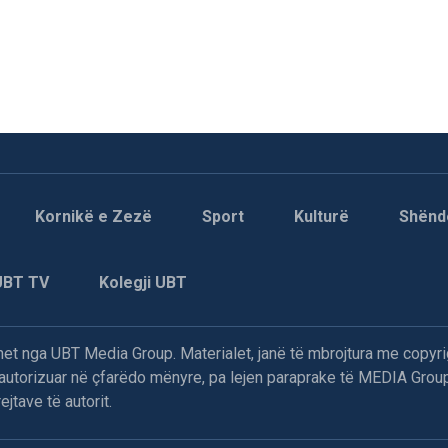
Kornikë e Zezë
Sport
Kulturë
Shënd
UBT TV
Kolegji UBT
t nga UBT Media Group. Materialet, janë të mbrojtura me copyri
paautorizuar në çfarëdo mënyre, pa lejen paraprake të MEDIA Group
jtave të autorit.