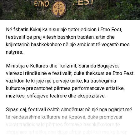
“Për mua ishte shumë e rëndësishme të tregoja atë që
kemi kaluar, mënyrën se si njerëzit përpiqen të jetojnë
edhe në rrethana të tilla dhe si përpiqen ta ndryshojnë
Në fshatin Kukaj ka nisur një tjetër edicion i Etno Fest,
realitetin e tyre. Doja t’ia tregoja dhe t’ia rrëfeja këtë botës.
festivalit që prej vitesh bashkon traditën, artin dhe
Por gjithashtu sepse mendoj se kjo histori lidhet me
krijimtarinë bashkëkohore në një ambient të veçantë mes
shumë adoleshentë sot që ende jetojnë në zona konflikti,
natyrës.
fatkeqësisht”, ka deklaruar regjisorja për dramën e saj.
Ministrja e Kulturës dhe Turizmit, Saranda Bogujevci,
Filmi zhvillohet në periudhën e luftës së Kosovës, e cila
vlerësoi rëndësinë e festivalit, duke theksuar se Etno Fest
zgjati nga viti 1998 deri në vitin 1999, kur presidenti i
vazhdon të krijojë një përvojë unike, ku trashëgimia
atëhershëm serb Slobodan Milosheviq ia hoqi Kosovës
kulturore prezantohet përmes performancave artistike,
statusin e vetëqeverisjes. Gjatë kësaj periudhe, shqiptarët
muzikës, shfaqjeve teatrore dhe ekspozitave.
e Kosovës u përballën me shtypje të gjerë, ndërsa Ushtria
Çlirimtare e Kosovës luftoi kundër kontrollit jugosllav dhe
Sipas saj, festivali është shndërruar në një nga ngjarjet më
serb.
të rëndësishme kulturore në Kosovë, duke promovuar
vlerat tradicionale përmes formave bashkëkohore të
Filmi i parë i Bashollit – “Hive” (i lansuar në vitin 2021) –
shprehjes artistike dhe duke afruar publikun me kulturën
ishte kandidatura e Kosovës për çmimet “Oscar” dhe arriti
dhe identitetin e vendit.