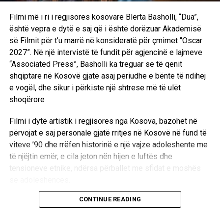
Filmi më i ri i regjisores kosovare Blerta Basholli, “Dua”,
është vepra e dytë e saj që i është dorëzuar Akademisë
së Filmit për t’u marrë në konsideratë për çmimet “Oscar
2027”. Në një intervistë të fundit për agjencinë e lajmeve
“Associated Press”, Basholli ka treguar se të qenit
shqiptare në Kosovë gjatë asaj periudhe e bënte të ndihej
e vogël, dhe sikur i përkiste një shtrese më të ulët
shoqërore
Filmi i dytë artistik i regjisores nga Kosova, bazohet në
përvojat e saj personale gjatë rritjes në Kosovë në fund të
viteve ’90 dhe rrëfen historinë e një vajze adoleshente me
të njëjtin emër, e cila jeton nën hijen e luftës dhe
tensioneve etnike, ndërsa përballet me sfidat e moshës
së adoleshencës.
CONTINUE READING
Në një intervistë të fundit për agjencinë e lajmeve
“Associated Press”, Basholli ka treguar se të qenit