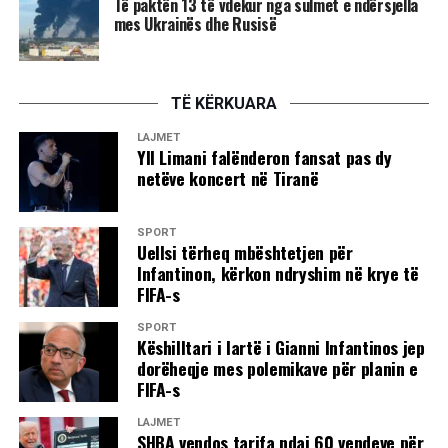
Të paktën 13 të vdekur nga sulmet e ndërsjella
është e mundur. Këta filma, jo vetëm ‘Dua’ dhe ‘Hive’, por
mes Ukrainës dhe Rusisë
edhe shumë filma të tjerë, po frymëzojnë njerëzit dhe
kineastët që jetojnë këtu”.
TË KËRKUARA
“Dua” e nisi furishëm rrugëtimin me premierë botërore në
edicionin e 79-të të Festivalit të Filmit në Cannes, në majin
LAJMET
Yll Limani falënderon fansat pas dy
e sivjetmë. Historia e sinqertë, e përshkruar me sytë dhe
netëve koncert në Tiranë
ndjesinë e një adoleshenteje të fundviteve të shekullit të
kaluar, do të arrinte të merrte vëmendje tek mori çmimin
“SACD”. Është çmimi për skenar që ndahet nga seksioni
SPORT
Uellsi tërheq mbështetjen për
paralel i Festivalit të Cannes, “Semaine de la Critique”
Infantinon, kërkon ndryshim në krye të
(Java e Kritikës)./A.K/
FIFA-s
SPORT
Këshilltari i lartë i Gianni Infantinos jep
dorëheqje mes polemikave për planin e
FIFA-s
LAJMET
SHBA vendos tarifa ndaj 60 vendeve për