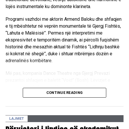
lojës instrumentale ku dominonte klarineta.
Programi vazhdoi me aktorin Armend Baloku dhe shfaqjen
e tij mbështetur në veprën monumentale të Gjergj Fishtës,
“Lahuta e Malësisë”. Permes një interpretimi me
ekspresivitet e temporitëm dinamik, ai përcolli fuqishëm
historinë dhe mesazhin aktual të Fishtës “Lidhnju bashkë
si kokrrat në shegë”, duke i shtuar mbrëmjes dozën e
adrenalinës kombëtare.
Më pas, kompania Dance Theatre nga Gjergj Prevazi
prezantoi shfaqjen e baletit “Void” (Bosh). Lëvizjet e
precizuara të balerinave Katerina Goga dhe Chiara Xoxi
CONTINUE READING
përcollën përmes gjuhës së trupit përpjekjen për të
mposhtur apatinë e zbrazëtinë përmes artit. Mbrëmja u
përmbyll te “Qilimi fluturues i gjyshes” me performancën e
grupit “NA” dhe DJ Cabo, duke gërshetuar muziken
LAJMET
tradicionale me atë moderne. /E.A/