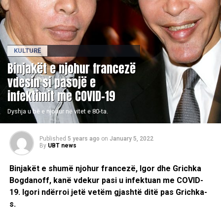
KULTURË
Binjakët e njohur francezë
vdesin si pasojë e
infektimit me COVID-19
Dyshja u bë e njohur në vitet e 80-ta.
Published
5 years ago
on
January 5, 2022
By
UBT news
Binjakët e shumë njohur francezë, Igor dhe Grichka
Bogdanoff, kanë vdekur pasi u infektuan me COVID-
19. Igori ndërroi jetë vetëm gjashtë ditë pas Grichka-
s.