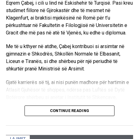
Eqrem Çabej, i cili u lind në Eskishehir të Turqisë. Pasi kreu
studimet fillore në Gjirokastër dhe të mesmet në
Klagenfurt, ai braktisi mjekësinë në Romë për t’u
përkushtuar në Fakultetin e Filologjisë në Universitetin e
Gracit dhe më pas në atë të Vjenës, ku edhe u diplomua.
Me të u kthyer në atdhe, Çabej kontribuoi si arsimtar në
gjimnazin e Shkodrës, Shkollën Normale të Elbasanit,
Liceun e Tiranës, si dhe shërbeu për një periudhë të
shkurtër pranë Ministrisë së Arsimit.
Gjatë karrierës së tij, ai nisi punën madhore për hartimin e
Atlasit Gjuhësor të shqipes, ndërsa pas Luftës së Dytë
Botërore shërbeu si anëtar i Institutit të Shkencave,
pedagog në Universitetin e Tiranës dhe anëtar themelues i
CONTINUE READING
Akademisë së Shkencave. Integriteti i tij i lartë intelektual
u dëshmua edhe kur dha dorëheqjen nga Instituti
Mbretëror i Studimeve Shqiptare.
LAJMET