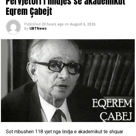
Përvjetori i lindjes së akademikut
Eqrem Çabejt
Published
20 hours ago
on
August 6, 2026
By
UBTNews
Sot mbushen 118 vjet nga lindja e akademikut të shquar