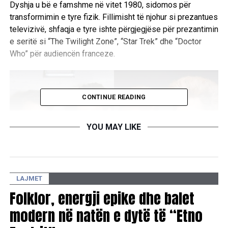
Dyshja u bë e famshme në vitet 1980, sidomos për
transformimin e tyre fizik. Fillimisht të njohur si prezantues
televizivë, shfaqja e tyre ishte përgjegjëse për prezantimin
e seritë si “The Twilight Zone”, “Star Trek” dhe “Doctor
Who” për audiencën franceze.
CONTINUE READING
YOU MAY LIKE
LAJMET
Folklor, energji epike dhe balet
modern në natën e dytë të “Etno
Shumë mistere rrethojnë biografinë e binjakëve, të cilët
kanë hasur në probleme të shumta ligjore. Familja