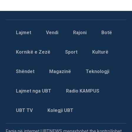
Lajmet
Vendi
Rajoni
Botë
Kornikë e Zezë
Sport
Kulturë
Shëndet
Magazinë
Teknologji
Lajmet nga UBT
Radio KAMPUS
UBT TV
Kolegji UBT
Faqja në internet UBTNEWS menaxhohet the kontrollohet