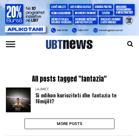
All posts tagged "fantazia"
LAJMET
Si ndikon kurioziteti dhe fantazia te
fëmijët?
MORE POSTS