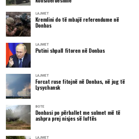
konsiderueshme
LAJMET
Kremlini do të mbajë referendume në
Donbas
LAJMET
Putini shpall fitoren në Donbas
LAJMET
Forcat ruse fitojnë në Donbas, në jug të
Lysychansk
BOTË
Donbasi po përballet me sulmet më të
ashpra prej nisjes së luftës
LAJMET