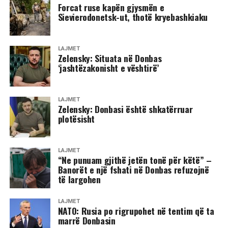
Forcat ruse kapën gjysmën e
Sievierodonetsk-ut, thotë kryebashkiaku
LAJMET
Zelensky: Situata në Donbas
‘jashtëzakonisht e vështirë’
LAJMET
Zelensky: Donbasi është shkatërruar
plotësisht
LAJMET
“Ne punuam gjithë jetën tonë për këtë” –
Banorët e një fshati në Donbas refuzojnë
të largohen
LAJMET
NATO: Rusia po rigrupohet në tentim që ta
marrë Donbasin