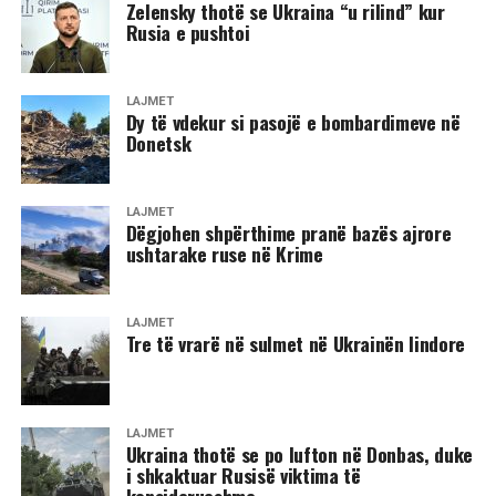
Zelensky thotë se Ukraina “u rilind” kur
Rusia e pushtoi
LAJMET
Dy të vdekur si pasojë e bombardimeve në
Donetsk
LAJMET
Dëgjohen shpërthime pranë bazës ajrore
ushtarake ruse në Krime
LAJMET
Tre të vrarë në sulmet në Ukrainën lindore
LAJMET
Ukraina thotë se po lufton në Donbas, duke
i shkaktuar Rusisë viktima të