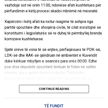
8 gusht 1995
vazhdojë sot në orën 11:00, ndonëse afati kushtetues për
përfundimin e këtij procesi skadoi mbrëmë në mesnatë.
Dhuna e përditshme në Kosovë
Kapërcimi i këtij afati ka nxitur reagime të ashpra nga
Hani i Elezit: –
Më 4 gusht, në orët e pasditës, policia
partitë opozitare dhe shoqëria civile, të cilat insistojnë se
serbe thirri për herë të tretë, Hakik Qajanin me pretekst të
konstituimi i legjislaturës së re duhej të përmbyllej brenda
armës.
kornizave kushtetuese.
Njoftohet se në polici gati për çdo ditë thirret edhe babai i
Gjatë orëve të vona të së enjtes, përfaqësues të PDK-së,
tij, Mejdiu.
LDK-së dhe AAK-së qëndruan në ambientet e Kuvendit
duke kërkuar mbylljen e seancës para orës 00:00. Edhe
Po këtë ditë, me të njëjtin pretekst, në pyetje u mor edhe
pse disa deputetë opozitarë tentuan të futen në sallën
Ramadan Thaçi.
plenare, ata e gjetën derën e mbyllur. Përkundër
përplasjeve, asnjë nga tri subjektet opozitare nuk ka
Në polici janë thirrë edhe Musli Humeli, Musli e Hazbi
konfirmuar ende nëse do ta bojkotojë punën e sotme.
Loku dhe disa qytetarë të tjerë.
CONTINUE READING
Nga ana tjetër, kryetari i Lëvizjes Vetëvendosje, Albin Kurti,
Më 1 gusht në orët e hershme të mëngjesit, policia mori të
i ka bërë një ofertë PDK-së gjatë ditës së djeshme: postin
riun Hajrullah Kalisin dhe e dërgoi atë menjëherë në vuajtje
TË FUNDIT
e kryetarit të Kuvendit, në këmbim të sigurimit të kuorumit
të dënimit 15 ditë burg.