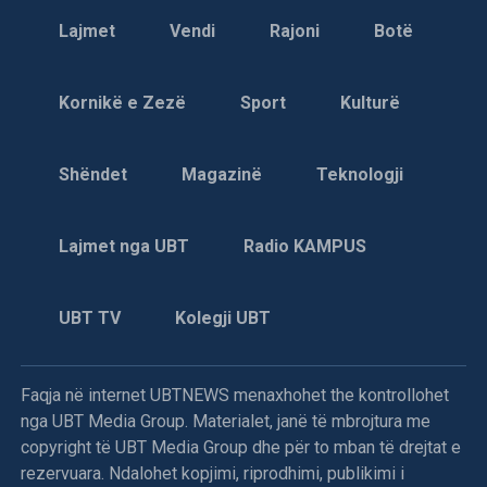
Lajmet
Vendi
Rajoni
Botë
Njoftohet se forcat vendore të rezistencës dhe njësitet e
UÇK-së janë rivendosur në pozicione të tjera, ndërsa një
pjesë e popullatës së zhvendosur nga fshatrat Sheremet e
Kornikë e Zezë
Sport
Kulturë
Ramoc pasi ishin kthyer në shtëpitë e tyre, dje pasdite
forcat ushtarake serbe shtinë me raketa në drejtim të
këtyre fshatrave dhe popullatën e këtushme e detyruan që
Shëndet
Magazinë
Teknologji
të zhvendoset sërish.
Edhe sot në Gjakovë, po vazhdon ardhja e të zhvendosurve
Lajmet nga UBT
Radio KAMPUS
nga shumë fshatra, që janë goditur nga flakët e luftës.
Edhe paralagjet e qytetit janë nën presion të fluksit të
UBT TV
Kolegji UBT
madh të të ikurve. Përkundër përpjekjeve, gjendja
humanitare është shkallëzuar tepër, si në aspektin e
strehimit, po ashtu edhe në atë të ushqimit dhe kujdesit
Faqja në internet UBTNEWS menaxhohet the kontrollohet
mjekësor.
nga UBT Media Group. Materialet, janë të mbrojtura me
copyright të UBT Media Group dhe për to mban të drejtat e
rezervuara. Ndalohet kopjimi, riprodhimi, publikimi i