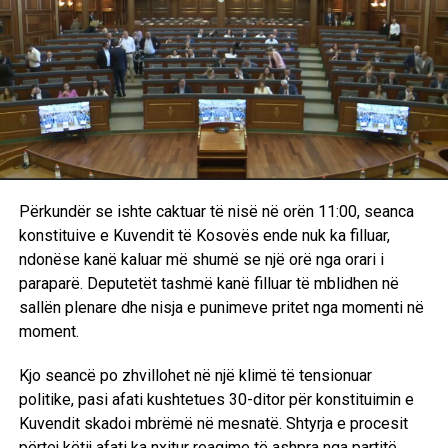
Përkundër se ishte caktuar të nisë në orën 11:00, seanca
konstituive e Kuvendit të Kosovës ende nuk ka filluar,
ndonëse kanë kaluar më shumë se një orë nga orari i
paraparë. Deputetët tashmë kanë filluar të mblidhen në
sallën plenare dhe nisja e punimeve pritet nga momenti në
moment.
Kjo seancë po zhvillohet në një klimë të tensionuar
politike, pasi afati kushtetues 30-ditor për konstituimin e
Kuvendit skadoi mbrëmë në mesnatë. Shtyrja e procesit
përtej këtij afati ka nxitur reagime të ashpra nga partitë