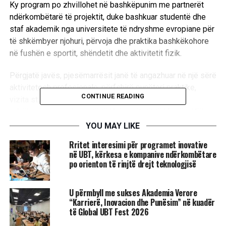
Ky program po zhvillohet në bashkëpunim me partnerët
ndërkombëtarë të projektit, duke bashkuar studentë dhe
staf akademik nga universitete të ndryshme evropiane për
të shkëmbyer njohuri, përvoja dhe praktika bashkëkohore
në fushën e sportit, shëndetit dhe aktivitetit fizik.
Përgjatë javës, pjesëmarrësit janë të angazhuar në një sërë
aktivitetesh profesionale, përfshirë punëtori praktike,
CONTINUE READING
vizita studimore, sesione trajnimi dhe ligjërata të
udhëhequra nga ekspertë të Universitetit të Vjenës. Këto
aktivitete synojnë avancimin e kompetencave profesionale
YOU MAY LIKE
të studentëve, zgjerimin e njohurive të tyre akademike dhe
Rritet interesimi për programet inovative
përgatitjen për sfidat e tregut ndërkombëtar të punës.
në UBT, kërkesa e kompanive ndërkombëtare
po orienton të rinjtë drejt teknologjisë
Internshipi në Vjenë paraqet një mundësi të
jashtëzakonshme për studentët e UBT-së që të aplikojnë
U përmbyll me sukses Akademia Verore
në praktikë njohuritë e fituara gjatë studimeve, të krijojnë
“Karrierë, Inovacion dhe Punësim” në kuadër
rrjete të reja bashkëpunimi me kolegë nga vende të
të Global UBT Fest 2026
ndryshme të Evropës dhe të njihen nga afër me modelet