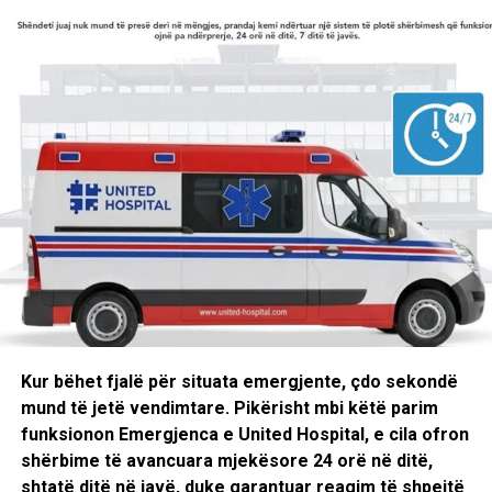
kanë hedhur bomba lotsjellës. Nga këto është shkaktuar
zjarri. Djali njëzet e gjashtëvjeçar i Hasanit tha se anëtarët
e familjes ishin përpjekur të shuanin zjarrin me enët që u
kishin qëlluar, por bombat që hidheshin brenda në shtëpi
shkaktonin zjarre të reja.
Nga zjarri dhe pas urdhërit të babait, të katër fëmijët e
Hasanit kishin dalë jashtë, por brenda me të kishte mbetur
vajza e madhe e tij. Ajo tha se shtëpia qëllohej gjithë kohën
me armë.
Ndërsa fëmijët që dolën nga shtëpia i shndërroi në pengje,
policia lidhi për një kumbull djalin e madh të Hasanit.
I sigurt se do ta vrisnin, Hasani herë pas herësh shtinte me
Kur bëhet fjalë për situata emergjente, çdo sekondë
një pushkë të vjetër, me shpresë të paktë se fati mund të
mund të jetë vendimtare. Pikërisht mbi këtë parim
rrotullohej.
funksionon Emergjenca e United Hospital, e cila ofron
shërbime të avancuara mjekësore 24 orë në ditë,
Vajza e madhe, që qëndroi e fundit me babain, tregoi se
shtatë ditë në javë, duke garantuar reagim të shpejtë