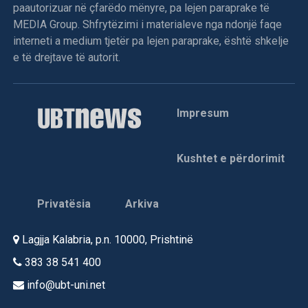
paautorizuar në çfarëdo mënyre, pa lejen paraprake të
MEDIA Group. Shfrytëzimi i materialeve nga ndonjë faqe
interneti a medium tjetër pa lejen paraprake, është shkelje
e të drejtave të autorit.
Impresum
Kushtet e përdorimit
Privatësia
Arkiva
Lagjja Kalabria, p.n. 10000, Prishtinë
383 38 541 400
info@ubt-uni.net