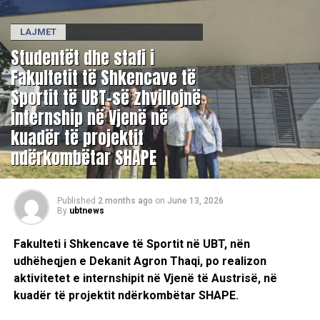
LAJMET
Studentët dhe stafi i
Fakultetit të Shkencave të
Sportit të UBT-së zhvillojnë
internship në Vjenë në
kuadër të projektit
ndërkombëtar SHAPE
Published
2 months ago
on
June 13, 2026
By
ubtnews
Fakulteti i Shkencave të Sportit në UBT, nën
udhëheqjen e Dekanit Agron Thaqi, po realizon
aktivitetet e internshipit në Vjenë të Austrisë, në
kuadër të projektit ndërkombëtar SHAPE.