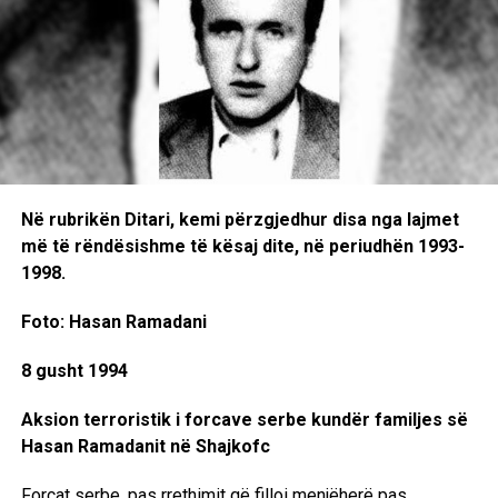
Në rubrikën Ditari, kemi përzgjedhur disa nga lajmet
më të rëndësishme të kësaj dite, në periudhën 1993-
1998.
Foto: Hasan Ramadani
8 gusht 1994
Aksion terroristik i forcave serbe kundër familjes së
Hasan Ramadanit në Shajkofc
Forcat serbe, pas rrethimit që filloi menjëherë pas