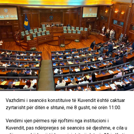
Në përfundim, Kryenegociatorja theksoi se Shqipëria po
dëshmon seriozitet institucional në ndërtimin e një shteti
që garanton rendin dhe drejtësinë sipas standardeve të
BE-së. Sipas saj, kalimi nga faza e besimit politik në atë të
rezultateve teknike është prova më e madhe e progresit të
vendit në rrugën evropiane.
RELATED TOPICS:
UP NEXT
MINT gjobit KEDS-in edhe me 35 mijë euro pas
parregullsive me njehsorët elektrikë
Vazhdimi i seancës konstituive të Kuvendit është caktuar
DON'T MISS
zyrtarisht për ditën e shtunë, më 8 gusht, në orën 11:00.
Rashica kërkohet nga Bashakshehiri: Detajet e ofertës
turke
Vendimi vjen përmes një njoftimi nga institucioni i
Kuvendit, pas ndërprerjes së seancës së djeshme, e cila u