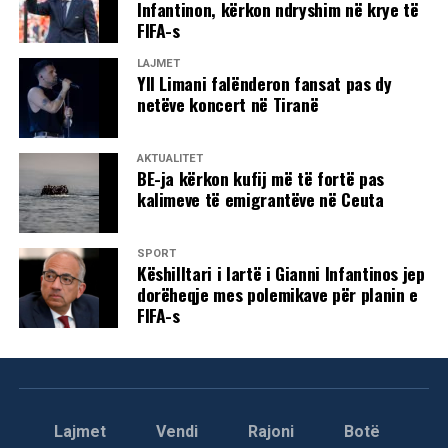
Infantinon, kërkon ndryshim në krye të
FIFA-s
LAJMET
Yll Limani falënderon fansat pas dy
netëve koncert në Tiranë
AKTUALITET
BE-ja kërkon kufij më të fortë pas
kalimeve të emigrantëve në Ceuta
SPORT
Këshilltari i lartë i Gianni Infantinos jep
dorëheqje mes polemikave për planin e
FIFA-s
Lajmet
Vendi
Rajoni
Botë