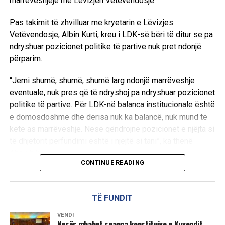
marrëveshjeje me Lëvizjen Vetëvendosje.
Pas takimit të zhvilluar me kryetarin e Lëvizjes
Vetëvendosje, Albin Kurti, kreu i LDK-së bëri të ditur se pa
ndryshuar pozicionet politike të partive nuk pret ndonjë
përparim.
“Jemi shumë, shumë, shumë larg ndonjë marrëveshje
eventuale, nuk pres që të ndryshoj pa ndryshuar pozicionet
politike të partive. Për LDK-në balanca institucionale është
e domosdoshme dhe derisa nuk ka balancë, nuk mund të
ketë as marrëveshje. Nëse qëndrojnë pozicionet e njëjta si
të dhjetorit përfundimi është i njëjtë si tani”, ka thënë
Abdixhiku.
CONTINUE READING
Ai theksoi se qëllimi i LDK-së ka qenë gjithmonë gjetja e
një zgjidhjeje, ndërsa shprehu keqardhje se procesi po
TË FUNDIT
shkon drejt një rruge pa zgjidhje afatgjatë.
VENDI
“Qëllimi i LDK ka qenë të gjendet zgjidhja, jo të merremi
Nesër mbahet seanca konstituive e Kuvendit