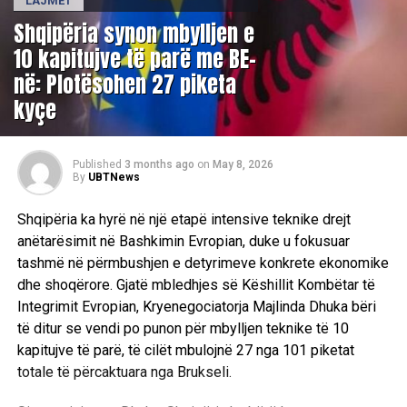
LAJMET
Shqipëria synon mbylljen e
10 kapitujve të parë me BE-
në: Plotësohen 27 piketa
kyçe
Published
3 months ago
on
May 8, 2026
By
UBTNews
Shqipëria ka hyrë në një etapë intensive teknike drejt
anëtarësimit në Bashkimin Evropian, duke u fokusuar
tashmë në përmbushjen e detyrimeve konkrete ekonomike
dhe shoqërore. Gjatë mbledhjes së Këshillit Kombëtar të
Integrimit Evropian, Kryenegociatorja Majlinda Dhuka bëri
të ditur se vendi po punon për mbylljen teknike të 10
kapitujve të parë, të cilët mbulojnë 27 nga 101 piketat
totale të përcaktuara nga Brukseli.