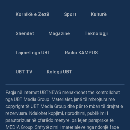
Kornikë e Zezë
Sport
Kulturë
Shëndet
Magazinë
Teknologji
Lajmet nga UBT
Radio KAMPUS
UBT TV
Kolegji UBT
Faqja në internet UBTNEWS menaxhohet the kontrollohet
nga UBT Media Group. Materialet, janë të mbrojtura me
copyright të UBT Media Group dhe për to mban të drejtat e
rezervuara. Ndalohet kopjimi, riprodhimi, publikimi i
paautorizuar në çfarëdo mënyre, pa lejen paraprake të
MEDIA Group. Shfrytëzimi i materialeve nga ndonjë faqe