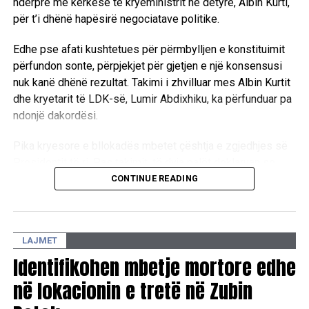
ndërpre me kërkesë të kryeministrit në detyrë, Albin Kurti,
për t’i dhënë hapësirë negociatave politike.
Edhe pse afati kushtetues për përmbylljen e konstituimit
përfundon sonte, përpjekjet për gjetjen e një konsensusi
nuk kanë dhënë rezultat. Takimi i zhvilluar mes Albin Kurtit
dhe kryetarit të LDK-së, Lumir Abdixhiku, ka përfunduar pa
ndonjë dakordësi.
Pika kryesore e bllokadës mbetet çështja e zgjedhjes së
Presidentit të ri. Pas takimit, të dyja palët deklaruan se
mbeten ende larg një marrëveshjeje politike, duke
CONTINUE READING
konfirmuar se mes tyre ekzistojnë dallime drastike sa i
përket qëndrimeve për pozitat shtetrore. /E.A/
LAJMET
Identifikohen mbetje mortore edhe
në lokacionin e tretë në Zubin