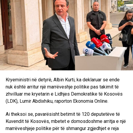
koordinim të ngushtë ndërinstitucional”. /E.A/
Kryeministri në detyrë, Albin Kurti, ka deklaruar se ende
nuk është arritur një marrëveshje politike pas takimit të
zhvilluar me kryetarin e Lidhjes Demokratike të Kosovës
(LDK), Lumir Abdixhiku, raporton Ekonomia Online.
Ai theksoi se, pavarësisht betimit të 120 deputetëve të
Kuvendit të Kosovës, mbetet e domosdoshme arritja e një
marrëveshjeje politike për të shmangur zgjedhjet e reja