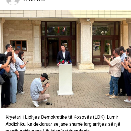
vendosura nga LDK-ja.
“Pra, në kushtet kur ne zgjedhim kryetarin dhe kryesinë e
Kuvendit, zgjedhim qeverinë e re të Republikës së
Kosovës, mirëpo vijmë sërish tek problemi i zgjedhjes së
presidentit, kjo është një formulë tashmë e sprovuar dhe
me metoda të njëjta nuk mund të kemi rezultate të tjera.
Andaj kjo do të shpjerë të pashmangshëm drejt
shpërndarjes së Kuvendit. Marrëveshjen politike nuk e
kemi ende. Pritjet janë të ndryshme, qëndrimet nuk
përputhen dhe është bindja ime që ka një dallim drastik
midis rezultatit zgjedhor dhe kërkesave të Lidhjes
Demokratike të Kosovës”, deklaroi Kurti pas takimit me
Abdixhikun. /Ekonomia Online/
Kryetari i Lidhjes Demokratike të Kosovës (LDK), Lumir
Abdixhiku, ka deklaruar se janë shumë larg arritjes së një