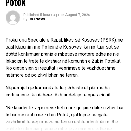
Potok
Published
5 hours ago
on
August 7, 2026
By
UBTNews
Prokuroria Speciale e Republikës së Kosovës (PSRK), në
bashkëpunim me Policinë e Kosovës, ka njoftuar sot se
është konfirmuar prania e mbetjeve mortore edhe në një
lokacion të tretë të dyshuar në komunën e Zubin Potokut.
Kjo gjetje vjen si rezultat i veprimeve të vazhdueshme
hetimore që po zhvillohen në terren.
Nëpërmjet një komunikate të përbashkët për media,
institucionet kanë bërë të ditur detajet e operacionit.
“Në kuadër të veprimeve hetimore që janë duke u zhvilluar
lidhur me rastin në Zubin Potok, njoftojmë se gjatë
vazhdimit të veprimeve në terren është identifikuar dhe
është konfirmuar prania e mbetjeve mortore edhe në