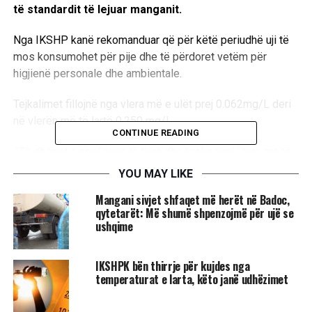
të standardit të lejuar manganit.
Nga IKSHP kanë rekomanduar që për këtë periudhë uji të
mos konsumohet për pije dhe të përdoret vetëm për
higjienë personale dhe ambientale.
Tejkalimet fillojnë nga vlera më e ulët prej 0.062mg/L deri
në vlerën më të lartë 0.250 mg/L.
CONTINUE READING
“Të dhënat e analizave të bërë dhe krahasimi i tyre me të
dhënat e ditëve paraprake si dhe përvoja nga situata e vitit
YOU MAY LIKE
2023, na tregojnë se gjatë kohëzgjatjes së këtij fenomeni,
​Mangani sivjet shfaqet më herët në Badoc,
vlerat e manganit kanë tendencë të rritjes së
qytetarët: Më shumë shpenzojmë për ujë se
vazhdueshme ditë pas dite, andaj IKSHPK për këtë
ushqime
periudhë rekomandon që uji të mos konsumohet për pije
dhe të përdoret si ujë teknik për higjienë personale dhe
​IKSHPK bën thirrje për kujdes nga
ambientale”
, thuhet ne njoftim.
temperaturat e larta, këto janë udhëzimet
Sipas Udhëzimit Administrativ Nr: 10/2021 “Për cilësinë e