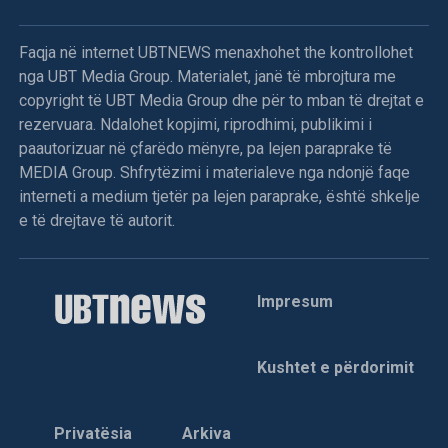
Sipas Tahirit, refuzimi i shumicës për të proceduar me
propozimin e kandidatit për kryetar të Kuvendit është një
Faqja në internet UBTNEWS menaxhohet the kontrollohet
përpjekje e qëllimshme për të thelluar ngërçin politik në
nga UBT Media Group. Materialet, janë të mbrojtura me
vend.
copyright të UBT Media Group dhe për to mban të drejtat e
rezervuara. Ndalohet kopjimi, riprodhimi, publikimi i
Deputetja e AAK-së gjuan me vezë drejt Kurtit,
paautorizuar në çfarëdo mënyre, pa lejen paraprake të
përplasje fizike mes deputetëve
MEDIA Group. Shfrytëzimi i materialeve nga ndonjë faqe
interneti a medium tjetër pa lejen paraprake, është shkelje
Menjëherë pas përfundimit të fjalës së Kryeministrit Albin
e të drejtave të autorit.
Kurti, deputetja e Aleancës për Ardhmërinë e Kosovës,
Time Kadriaj, është afruar drejt foltores dhe ka gjuajtur me
vezë në drejtim të tij. Ky veprim ka nxitur reagimin e
Impresum
menjëhershëm të deputetëve nga grupe të ndryshme
politike, të cilët janë ngritur në këmbë dhe kanë filluar
shtyrjet fizike mes vete. Për shkak të përshkallëzimit të
Kushtet e përdorimit
tensioneve dhe pamundësisë për të vazhduar punimet,
kryesuesi i seancës, Avni Dehari, ka vendosur të
ndërpresë seancën.
Privatësia
Arkiva