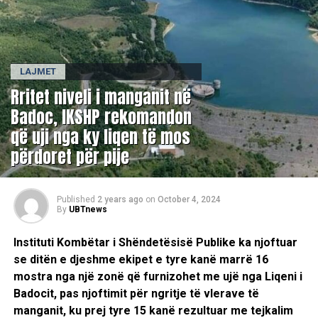
LAJMET
Rritet niveli i manganit në
Badoc, IKSHP rekomandon
që uji nga ky liqen të mos
përdoret për pije
Published
2 years ago
on
October 4, 2024
By
UBTnews
Instituti Kombëtar i Shëndetësisë Publike ka njoftuar
se ditën e djeshme ekipet e tyre kanë marrë 16
mostra nga një zonë që furnizohet me ujë nga Liqeni i
Badocit, pas njoftimit për ngritje të vlerave të
manganit, ku prej tyre 15 kanë rezultuar me tejkalim