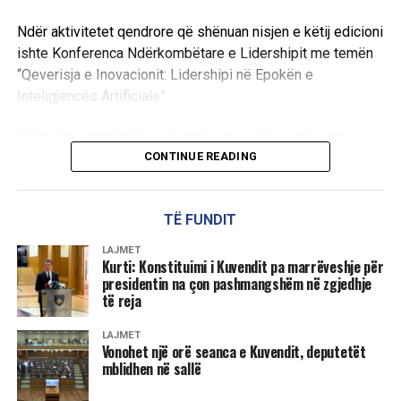
Ndër aktivitetet qendrore që shënuan nisjen e këtij edicioni
ishte Konferenca Ndërkombëtare e Lidershipit me temën
“Qeverisja e Inovacionit: Lidershipi në Epokën e
Inteligjencës Artificiale”.
Gjithashtu, akademitë e shumta verore të organizuara
sipas departamenteve ofruan një ndërthurje të fuqishme
CONTINUE READING
mes teorisë dhe praktikës profesionale, ku pjesëmarrësit
thelluan njohuritë në temat më aktuale të kohës.
TË FUNDIT
Në fushën e Shkencave Kompjuterike u trajtuan
LAJMET
teknologjitë e së ardhmes si përdorimi i algoritmeve të
Kurti: Konstituimi i Kuvendit pa marrëveshje për
presidentin na çon pashmangshëm në zgjedhje
Machine Learning kundër sulmeve kibernetike, robotika,
të reja
siguria kibernetike përmes garës HackBound, teknologjitë
e dronëve dhe mikrorrjetet inteligjente.
LAJMET
Vonohet një orë seanca e Kuvendit, deputetët
Paralelisht, Fakulteti i Inxhinierisë së Energjisë i kushtoi
mblidhen në sallë
vëmendje “Sfidave të Tranzicionit të Energjisë së