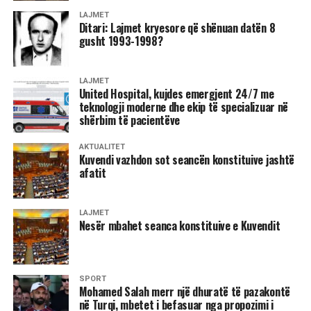
Qëndrueshme”, duke mbuluar operimin e rrjetit të
LAJMET
shpërndarjes, efiçiencën e energjisë, ndërtesat inteligjente
Ditari: Lajmet kryesore që shënuan datën 8
(Smart Buildings & BMS), si dhe rolin e hidrocentraleve.
gusht 1993-1998?
Në shkencat mjekësore, si Biokimi Mjekësore,
LAJMET
Bioteknologji dhe Stomatologji, u adresuan biofizika e
United Hospital, kujdes emergjent 24/7 me
diagnostika bashkëkohore, strategjitë rigjeneruese në
teknologji moderne dhe ekip të specializuar në
shërbim të pacientëve
kirurgji, materialet moderne protetike, përdorimi i realitetit
virtual në stomatologji dhe teknologjitë e avancuara si
AKTUALITET
CBCT e MRI.
Kuvendi vazhdon sot seancën konstituive jashtë
afatit
Nga ana tjetër, Fakulteti Juridik ndërthuri teorinë ligjore me
teknologjinë, duke diskutuar mbi ndikimin e Inteligjencës
LAJMET
Artificiale në etikë, privatësi, demokraci dhe lidership, i
Nesër mbahet seanca konstituive e Kuvendit
shoqëruar me vizita praktike mediale.
Zhvillime të rëndësishme pati edhe në fushën e
Ndërmarrësisë, Inovacionit dhe Produkteve Profesionale
SPORT
Mohamed Salah merr një dhuratë të pazakontë
(FMBE), ku u zhvilluan punëtori mbi marketingun e orientuar
në Turqi, mbetet i befasuar nga propozimi i