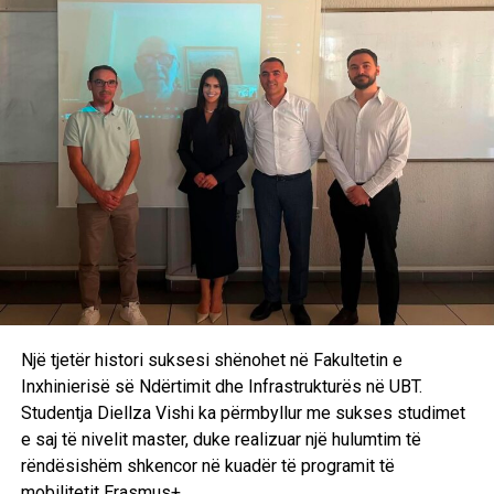
Një tjetër histori suksesi shënohet në Fakultetin e
Inxhinierisë së Ndërtimit dhe Infrastrukturës në UBT.
Studentja Diellza Vishi ka përmbyllur me sukses studimet
e saj të nivelit master, duke realizuar një hulumtim të
rëndësishëm shkencor në kuadër të programit të
mobilitetit Erasmus+.