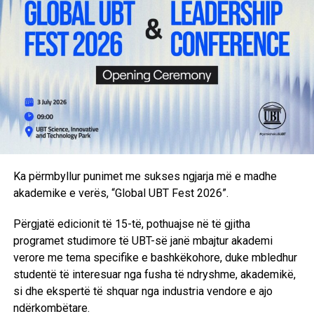
FIRST Global Challenge përfaqëson shumë më tepër se
një garë robotike. Ajo është një platformë globale ku të
rinjtë nga e mbarë bota bashkëpunojnë, ndajnë ide dhe
dëshmojnë se inovacioni dhe teknologjia mund të
shërbejnë si ura bashkëpunimi për zgjidhjen e sfidave
globale.
Me përgatitjen profesionale, kreativitetin dhe përkushtimin
që i karakterizon, ekipi i UBT synon ta prezantojë Kosovën
me dinjitet në skenën ndërkombëtare, duke promovuar
Ka përmbyllur punimet me sukses ngjarja më e madhe
potencialin e të rinjve kosovarë në fushën e robotikës,
akademike e verës, “Global UBT Fest 2026”.
inovacionit dhe teknologjisë.
Përgjatë edicionit të 15-të, pothuajse në të gjitha
UBT vazhdon të jetë lider në zhvillimin e talenteve të reja
programet studimore të UBT-së janë mbajtur akademi
në STEM, duke krijuar mundësi që nxënësit dhe studentët
verore me tema specifike e bashkëkohore, duke mbledhur
e Kosovës të jenë pjesë e garave dhe iniciativave më
studentë të interesuar nga fusha të ndryshme, akademikë,
prestigjioze ndërkombëtare. dhe iniciativave më
si dhe ekspertë të shquar nga industria vendore e ajo
prestigjioze ndërkombëtare.
ndërkombëtare.