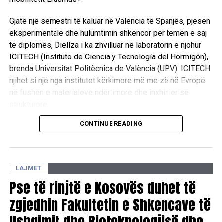
Gjatë një semestri të kaluar në Valencia të Spanjës, pjesën
eksperimentale dhe hulumtimin shkencor për temën e saj
të diplomës, Diellza i ka zhvilluar në laboratorin e njohur
ICITECH (Instituto de Ciencia y Tecnología del Hormigón),
brenda Universitat Politècnica de València (UPV). ICITECH
njihet si një nga institutet kërkimore më me zë në Evropë
në fushën e materialeve ndërtimore dhe inxhinierisë
strukturore.
CONTINUE READING
Hulumtimi shkencor u zhvillua nën mbikëqyrjen e dy
emrave të shquar të fushës: Prof. Dr. Pedro Serna Ros,
ekspert me reputacion ndërkombëtar në fushën e betonit
të përforcuar me fibra, si dhe Prof. Dr. Visar Krelani, Dekan
LAJMET
i Fakultetit të Inxhinierisë së Ndërtimit dhe Infrastrukturës
Pse të rinjtë e Kosovës duhet të
në UBT.
zgjedhin Fakultetin e Shkencave të
Studentja Diellza Vishi mbrojti me sukses temën me titull
Ushqimit dhe Bioteknologjisë dhe
“Experimental Analysis of the Effect of Fiber Orientation