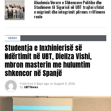
Akademia Verore e Shkencave Politike dhe
DON'T MISS
Sot shënohet dita botërore e inovacionit dhe
Studimeve të Sigurisë në UBT trajtoi sfidat
kreativitetit
e migrimit dhe integrimit përmes rrëfimeve
reale
VENDI
Studentja e Inxhinierisë së
Ndërtimit në UBT, Diellza Vishi,
mbron masterin me hulumtim
shkencor në Spanjë
Published
3 days ago
on
August 5, 2026
By
UBTNews