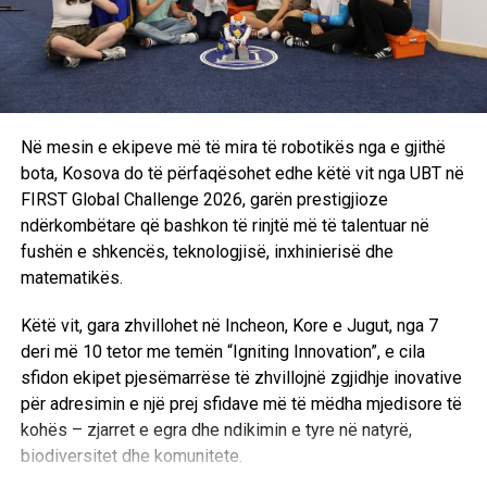
në prodhimin e ushqimit cilësor, zhvillimin e industrisë
agro-ushqimore, modernizimin e bujqësisë dhe mbrojtjen e
mjedisit. Pikërisht për këtë arsye, këto dy fakultete ofrojnë
një mundësi të shkëlqyer për të rinjtë që synojnë të
ndërtojnë një karrierë të suksesshme dhe të japin kontribut
të drejtpërdrejtë në zhvillimin e vendit.
Në mesin e ekipeve më të mira të robotikës nga e gjithë
bota, Kosova do të përfaqësohet edhe këtë vit nga UBT në
Nëse kërkoni një profesion me vlerë, me perspektivë
FIRST Global Challenge 2026, garën prestigjioze
punësimi dhe me ndikim real në shoqëri, Fakulteti i
ndërkombëtare që bashkon të rinjtë më të talentuar në
Shkencave të Ushqimit dhe Bioteknologjisë dhe Fakulteti i
fushën e shkencës, teknologjisë, inxhinierisë dhe
Inxhinierisë së Agrikulturës dhe Mjedisit janë zgjedhje që
matematikës.
hapin dyert drejt së ardhmes.
Këtë vit, gara zhvillohet në Incheon, Kore e Jugut, nga 7
deri më 10 tetor me temën “Igniting Innovation”, e cila
sfidon ekipet pjesëmarrëse të zhvillojnë zgjidhje inovative
për adresimin e një prej sfidave më të mëdha mjedisore të
kohës – zjarret e egra dhe ndikimin e tyre në natyrë,
biodiversitet dhe komunitete.