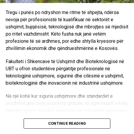
Tregu i punës po ndryshon me ritme të shpejta, ndërsa
nevoja për profesionistë të kualifikuar në sektorët e
ushqimit, bujqësisë, teknologjisë dhe mbrojtjes së mjedisit
po rritet vazhdimisht. Këto fusha nuk janë vetëm
profesione të së ardhmes, por edhe shtylla kryesore për
zhvillimin ekonomik dhe qëndrueshmërinë e Kosovës.
Fakulteti i Shkencave të Ushqimit dhe Bioteknologjisë në
UBT u ofron studentëve përgatitje profesionale në
teknologjinë ushqimore, sigurinë dhe cilësinë e ushqimit,
bioteknologjinë dhe inovacionin në industrinë ushqimore.
Në një kohë kur siguria ushqimore dhe standardet e
prodhimit janë bërë prioritete globale, të diplomuarit e këtij
fakulteti gjejnë mundësi punësimi në industrinë ushqimore,
laboratorë, institucione publike, kompani private,
CONTINUE READING
organizata vendore dhe ndërkombëtare, si dhe në projekte
kërkimore e zhvillimore.