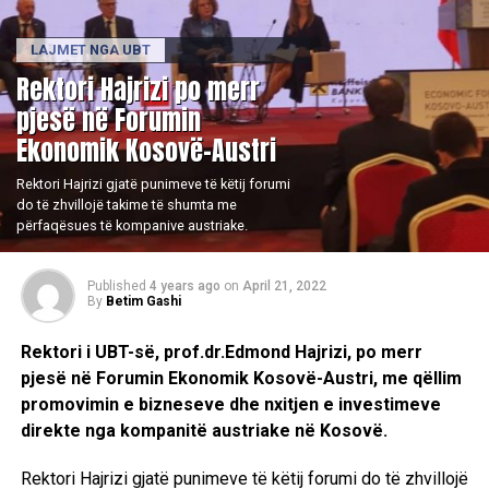
LAJMET NGA UBT
Rektori Hajrizi po merr
pjesë në Forumin
Ekonomik Kosovë-Austri
Rektori Hajrizi gjatë punimeve të këtij forumi
do të zhvillojë takime të shumta me
përfaqësues të kompanive austriake.
Published
4 years ago
on
April 21, 2022
By
Betim Gashi
Rektori i UBT-së, prof.dr.Edmond Hajrizi, po merr
pjesë në Forumin Ekonomik Kosovë-Austri, me qëllim
promovimin e bizneseve dhe nxitjen e investimeve
direkte nga kompanitë austriake në Kosovë.
Rektori Hajrizi gjatë punimeve të këtij forumi do të zhvillojë