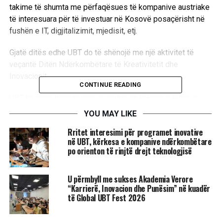
takime të shumta me përfaqësues të kompanive austriake
të interesuara për të investuar në Kosovë posaçërisht në
fushën e IT, digjitalizimit, mjedisit, etj.
Gjatë ditës edhe UBT do të shënojë me një aktivitet të
veçantë Ditën Ndërkombëtare të Kreativitetit dhe
Inovacionit.
CONTINUE READING
UBT ka qenë kontribuese e madhe në krijimin e lidhjeve
ekonomike e akademike në mes të Kosovës dhe Austrisë,
YOU MAY LIKE
duke qenë edhe adresa e parë dhe kryesore në fushën e
Rritet interesimi për programet inovative
inovacionit dhe teknologjisë.
në UBT, kërkesa e kompanive ndërkombëtare
po orienton të rinjtë drejt teknologjisë
RELATED TOPICS:
UBT
FORUMI EKONOMIK KOSOVE-AUSTRI
U përmbyll me sukses Akademia Verore
“Karrierë, Inovacion dhe Punësim” në kuadër
UP NEXT
UBT shënoi Ditën Ndërkombëtare të Kreativitetit dhe
të Global UBT Fest 2026
Inovacionit