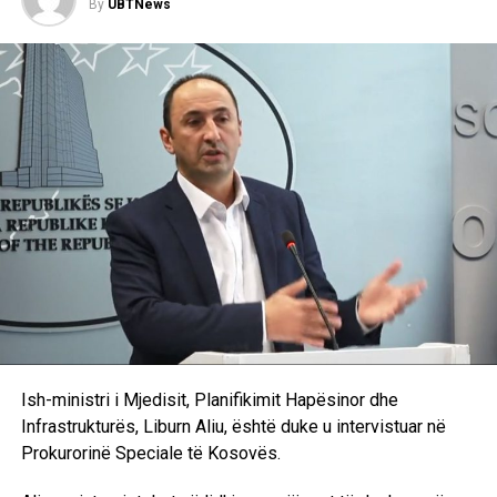
partisë, me synimin për të propozuar një emër që mund të
By
UBTNews
sigurojë mbështetjen e nevojshme në Kuvend./A.K/
Ish-ministri i Mjedisit, Planifikimit Hapësinor dhe
Infrastrukturës, Liburn Aliu, është duke u intervistuar në
Prokurorinë Speciale të Kosovës.