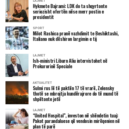
LAJMET
Hykmete Bajrami: LDK do ta shqyrtonte
licenca e certifikime të njohura ndërkombëtarisht, duke e
seriozisht ofertën nëse merr postin e
fuqizuar më tej kapacitetin profesional të United Hospital”,
presidentit
deklaroi Hajrizi.
SPORT
Milot Rashica pranë vazhdimit te Beshiktashi,
Ekspertët shëndetësorë theksojnë se kontrollet e rregullta
Italiano nuk dëshiron largimin e tij
mjekësore janë investimi më i vlefshëm për cilësinë e
jetës, pasi shumë sëmundje zhvillohen në heshtje dhe
mund të trajtohen me sukses vetëm kur diagnostikohen në
LAJMET
Ish-ministri Liburn Aliu intervistohet në
fazat e hershme. Pikërisht mbi këtë filozofi ndërtohet
Prokurorinë Speciale
edhe qasja profesionale e United Hospital, ku pacienti
trajtohet me kujdes të individualizuar, siguri dhe standarde
të larta mjekësore.
AKTUALITET
Sulmi rus lë të paktën 17 të vrarë, Zelensky
thotë se mbrojtja kundërajrore do të mund të
Me një infrastrukturë moderne, laborator bashkëkohor,
shpëtonte jetë
diagnostikë të avancuar dhe ekip multidisiplinar, United
Hospital synon të krijojë një kulturë të re të kujdesit
LAJMET
shëndetësor, ku parandalimi është po aq i rëndësishëm sa
“United Hospital”, investon në shëndetin tuaj:
Pakot parandaluese që vendosin mirëqenien në
edhe trajtimi.
plan të parë