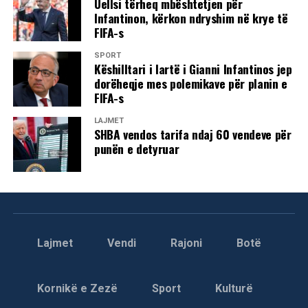
Uellsi tërheq mbështetjen për
Infantinon, kërkon ndryshim në krye të
FIFA-s
SPORT
Këshilltari i lartë i Gianni Infantinos jep
dorëheqje mes polemikave për planin e
FIFA-s
LAJMET
SHBA vendos tarifa ndaj 60 vendeve për
punën e detyruar
Lajmet
Vendi
Rajoni
Botë
Kornikë e Zezë
Sport
Kulturë