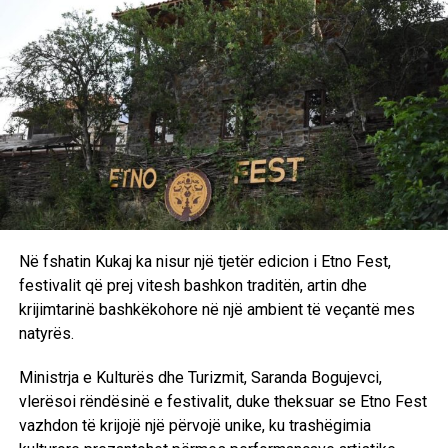
ulët. Në njëfarë mënyre mendoja: ‘Nuk do të mund të bëj
asgjë, nuk do të mund të shkoj askund, nuk do të mund të
udhëtoj’, sepse ne nuk mund të udhëtonim lirshëm
atëkohë”, ka thënë ajo. Ka shpjeguar se edhe kur dikush
shkonte në një koncert, të gjithë mblidheshin rreth tij për ta
pyetur si kishte qenë. Ka rrëfyer se vetë nuk kishte qenë
kurrë në një koncert para luftës.
“Për mua ishte shumë e rëndësishme të tregoja atë që
kemi kaluar, mënyrën se si njerëzit përpiqen të jetojnë
edhe në rrethana të tilla dhe si përpiqen ta ndryshojnë
Në fshatin Kukaj ka nisur një tjetër edicion i Etno Fest,
realitetin e tyre. Doja t’ia tregoja dhe t’ia rrëfeja këtë botës.
festivalit që prej vitesh bashkon traditën, artin dhe
Por gjithashtu sepse mendoj se kjo histori lidhet me
krijimtarinë bashkëkohore në një ambient të veçantë mes
shumë adoleshentë sot që ende jetojnë në zona konflikti,
natyrës.
fatkeqësisht”, ka deklaruar regjisorja për dramën e saj.
Ministrja e Kulturës dhe Turizmit, Saranda Bogujevci,
Filmi zhvillohet në periudhën e luftës së Kosovës, e cila
vlerësoi rëndësinë e festivalit, duke theksuar se Etno Fest
zgjati nga viti 1998 deri në vitin 1999, kur presidenti i
vazhdon të krijojë një përvojë unike, ku trashëgimia
atëhershëm serb Slobodan Milosheviq ia hoqi Kosovës