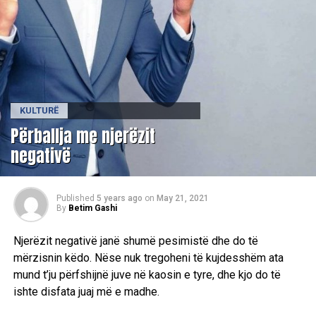
KULTURË
Përballja me njerëzit
negativë
Published
5 years ago
on
May 21, 2021
By
Betim Gashi
Njerëzit negativë janë shumë pesimistë dhe do të
mërzisnin këdo. Nëse nuk tregoheni të kujdesshëm ata
mund t’ju përfshijnë juve në kaosin e tyre, dhe kjo do të
ishte disfata juaj më e madhe.