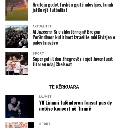
në Prizren do të prezantojë dy kapituj nga projekti i tij 16-
Rrufeja godet fushën gjatë ndeshjes, humb
jetën një futbollist
orësh “The Story of Documentary Film”, kushtuar dekadave
të viteve 1960 dhe 1980.
AKTUALITET
Atmosfera e festivalit do të pasurohet edhe me programin
Al Jazeera: Si e shkatërrojnë Bregun
muzikor DokuNights, që nis më 12 gusht dhe do të zgjasë
Perëndimor kufizimet izraelite mbi lëvizjen e
palestinezëve
katër net me koncerte në skenën Andrra Stage.
SPORT
Me një program të pasur artistik dhe kulturor, DokuFest
Supergol i Edon Zhegrovës i sjell Juventusit
shënon 25 vjet aktivitet, duke vazhduar të jetë një nga
fitoren ndaj Chelseat
festivalet më të rëndësishme të filmit në rajon dhe një
pikëtakim i kineastëve, profesionistëve dhe adhuruesve të
filmit nga e gjithë bota./A.K/
TË KËRKUARA
LAJMET
Yll Limani falënderon fansat pas dy
netëve koncert në Tiranë
SPORT