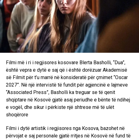
Filmi më i ri i regjisores kosovare Blerta Basholli, “Dua”,
është vepra e dytë e saj që i është dorëzuar Akademisë
së Filmit për t’u marrë në konsideratë për çmimet “Oscar
2027”. Në një intervistë të fundit për agjencinë e lajmeve
“Associated Press”, Basholli ka treguar se të qenit
shqiptare në Kosovë gjatë asaj periudhe e bënte të ndihej
e vogël, dhe sikur i përkiste një shtrese më të ulët
shoqërore
Filmi i dytë artistik i regjisores nga Kosova, bazohet në
përvojat e saj personale gjatë rritjes në Kosovë në fund të