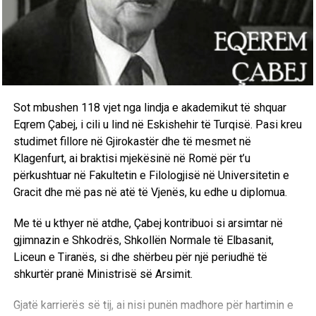
Perfomanca e Anxhelës po konsiderohet si një nga më
të mirat e Shqipërisë në Eurovizion
DON'T MISS
A$AP e konfirmon se është ai dhe Rihanna janë në lidhje
dashurie
Sot mbushen 118 vjet nga lindja e akademikut të shquar
Eqrem Çabej, i cili u lind në Eskishehir të Turqisë. Pasi kreu
studimet fillore në Gjirokastër dhe të mesmet në
Klagenfurt, ai braktisi mjekësinë në Romë për t’u
përkushtuar në Fakultetin e Filologjisë në Universitetin e
Gracit dhe më pas në atë të Vjenës, ku edhe u diplomua.
Me të u kthyer në atdhe, Çabej kontribuoi si arsimtar në
gjimnazin e Shkodrës, Shkollën Normale të Elbasanit,
Liceun e Tiranës, si dhe shërbeu për një periudhë të
shkurtër pranë Ministrisë së Arsimit.
Gjatë karrierës së tij, ai nisi punën madhore për hartimin e