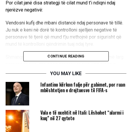
Por cilat janë disa strategji të cilat mund t’i ndiqni ndaj
njerëzve negativë:
Vendosni kufij dhe mbani distancë ndaj personave të tillë.
Ju nuk e keni në dorë të kontrolloni sjelljen negative të
personave të tjerë që mund t’ju rrethojnë por sigurisht që
mund të kontrolloni qëndrimin tuaj ndaj tyre.
CONTINUE READING
Shmangni personat që vetëm ankohen. Mbajini sa më larg
persona të tillë, dhe nëse persona të tillë janë pjesë e
zyrës suaj, atëherë mundohuni t’i zgjidhni gjërat sa më
YOU MAY LIKE
prerazi të mundeni.
Infantino kërkon falje për gabimet, por ruan
mbështetjen e drejtuesve të FIFA-s
Mbajini larg punonjësit negativë. Nëse stafi juaj i
punonjësve përbëhet nga persona negativë, atëherë
largoni ata nga kompania juaj sepse ekziston mundësia që
Vala e të nxehtit në Itali: Lëshohet “alarmi i
ata të përçojnë një frymë dhe një energji negative edhe tek
kuq” në 27 qytete
punonjësit e tjerë.