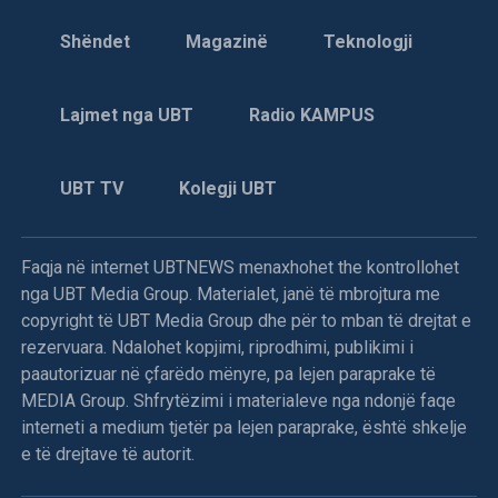
Shëndet
Magazinë
Teknologji
Lajmet nga UBT
Radio KAMPUS
UBT TV
Kolegji UBT
Faqja në internet UBTNEWS menaxhohet the kontrollohet
nga UBT Media Group. Materialet, janë të mbrojtura me
copyright të UBT Media Group dhe për to mban të drejtat e
rezervuara. Ndalohet kopjimi, riprodhimi, publikimi i
paautorizuar në çfarëdo mënyre, pa lejen paraprake të
MEDIA Group. Shfrytëzimi i materialeve nga ndonjë faqe
interneti a medium tjetër pa lejen paraprake, është shkelje
e të drejtave të autorit.