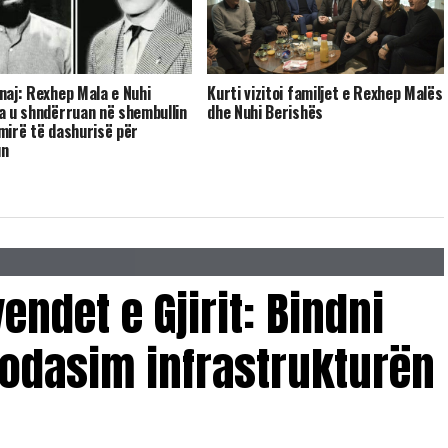
naj: Rexhep Mala e Nuhi
Kurti vizitoi familjet e Rexhep Malës
a u shndërruan në shembullin
dhe Nuhi Berishës
mirë të dashurisë për
un
endet e Gjirit: Bindni
odasim infrastrukturën