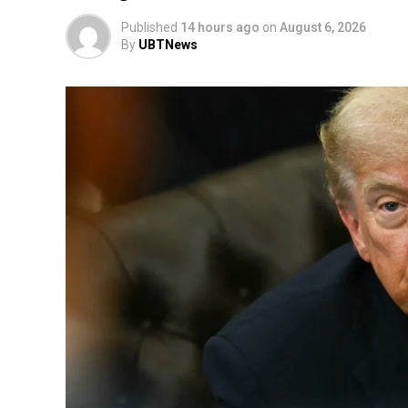
Published
14 hours ago
on
August 6, 2026
By
UBTNews