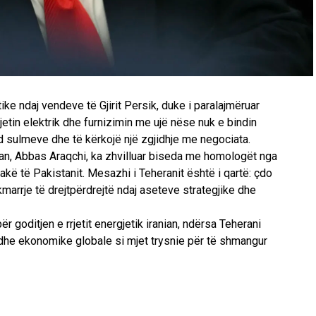
ike ndaj vendeve të Gjirit Persik, duke i paralajmëruar
jetin elektrik dhe furnizimin me ujë nëse nuk e bindin
d sulmeve dhe të kërkojë një zgjidhje me negociata.
nian, Abbas Araqchi, ka zhvilluar biseda me homologët nga
rakë të Pakistanit. Mesazhi i Teheranit është i qartë: çdo
kmarrje të drejtpërdrejtë ndaj aseteve strategjike dhe
 goditjen e rrjetit energjetik iranian, ndërsa Teherani
madhe ekonomike globale si mjet trysnie për të shmangur