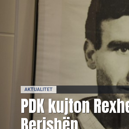
AKTUALITET
PDK kujton Rexh
Berishën