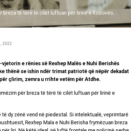
reza të tërë të cilët luftuan për lirinë e Kosovës.
, 2022
-vjetorin e rënies së Rexhep Malës e Nuhi Berishës
e thënë se ishin ndër trimat patriotë që nëpër dekadat
për çlirim, zemra u rrihte vetëm për Atdhe.
ëzim për breza të tërë të cilët luftuan për lirinë e
 të dy zënë vend në piedestal. Si intelektualë, veprimtarë
 pushtuesit, Rexhep Mala e Nuhi Berisha frymëzuan breza
n për liri. Në këtë ideal, në luftë frontale me policinë serbe,