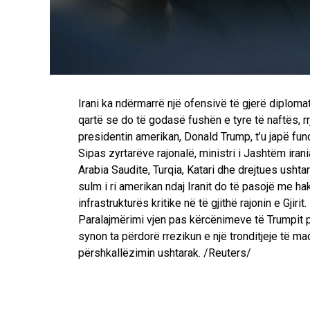
Irani ka ndërmarrë një ofensivë të gjerë diplomat
qartë se do të godasë fushën e tyre të naftës, rr
presidentin amerikan, Donald Trump, t’u japë fun
Sipas zyrtarëve rajonalë, ministri i Jashtëm ira
Arabia Saudite, Turqia, Katari dhe drejtues ushta
sulm i ri amerikan ndaj Iranit do të pasojë me ha
infrastrukturës kritike në të gjithë rajonin e Gjirit.
Paralajmërimi vjen pas kërcënimeve të Trumpit për
synon ta përdorë rrezikun e një tronditjeje të 
përshkallëzimin ushtarak. /Reuters/