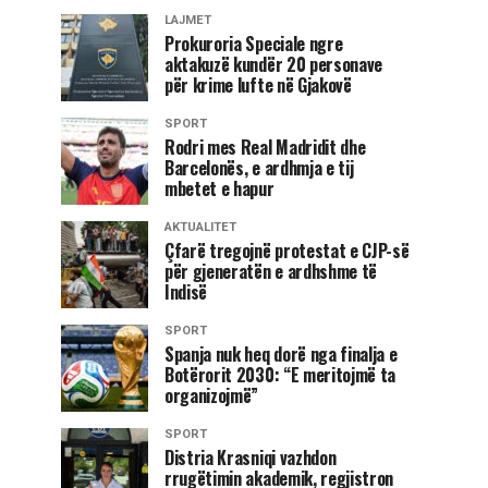
LAJMET
Prokuroria Speciale ngre
aktakuzë kundër 20 personave
për krime lufte në Gjakovë
SPORT
Rodri mes Real Madridit dhe
Barcelonës, e ardhmja e tij
mbetet e hapur
AKTUALITET
Çfarë tregojnë protestat e CJP-së
për gjeneratën e ardhshme të
Indisë
SPORT
Spanja nuk heq dorë nga finalja e
Botërorit 2030: “E meritojmë ta
organizojmë”
SPORT
Distria Krasniqi vazhdon
rrugëtimin akademik, regjistron