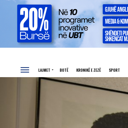
LAJMET
BOTË
KRONIKË E ZEZË
SPORT