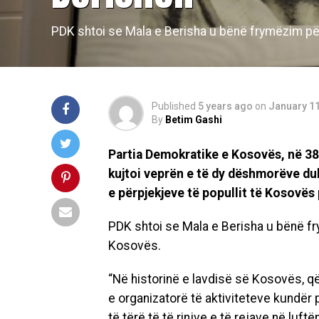
PDK shtoi se Mala e Berisha u bënë frymëzim për b
Published
5 years ago
on
January 11
By
Betim Gashi
Partia Demokratike e Kosovës, në 38
kujtoi veprën e të dy dëshmorëve duk
e përpjekjeve të popullit të Kosovës 
PDK shtoi se Mala e Berisha u bënë frym
Kosovës.
“Në historinë e lavdisë së Kosovës, që
e organizatorë të aktiviteteve kundër
të tërë të të rinjve e të rejave në luftë