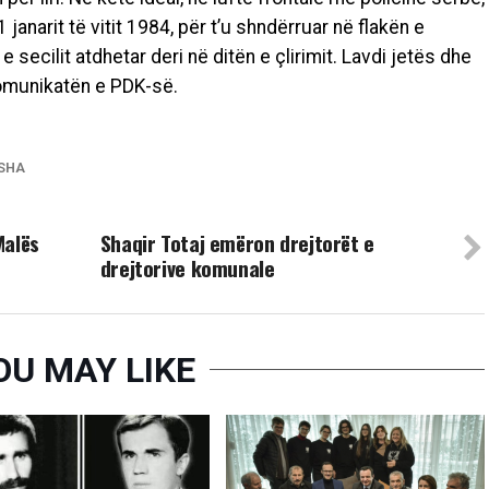
anarit të vitit 1984, për t’u shndërruar në flakën e
 e secilit atdhetar deri në ditën e çlirimit. Lavdi jetës dhe
komunikatën e PDK-së.
ISHA
UP NEXT
Malës
Shaqir Totaj emëron drejtorët e
drejtorive komunale
OU MAY LIKE