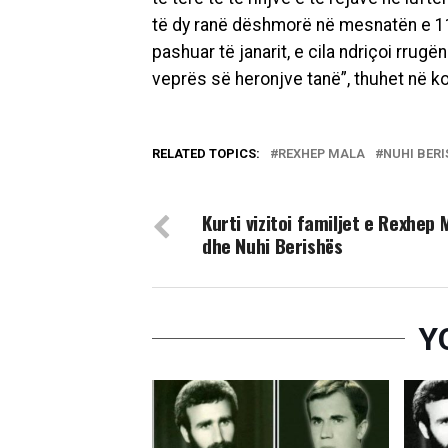
të dy ranë dëshmorë në mesnatën e 11 j
pashuar të janarit, e cila ndriçoi rrugën
veprës së heronjve tanë”, thuhet në 
RELATED TOPICS:
REXHEP MALA
NUHI BER
DON'T MISS
Kurti vizitoi familjet e Rexhep 
dhe Nuhi Berishës
Y