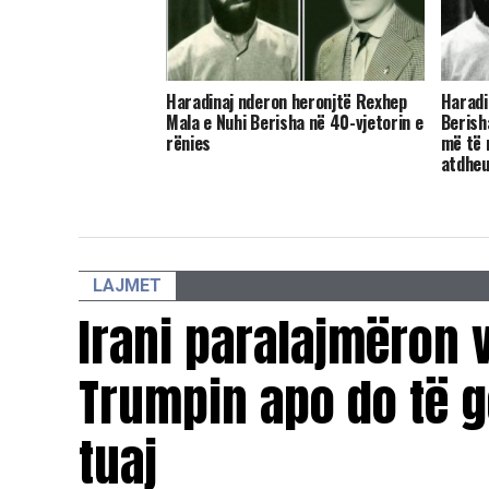
​Haradinaj nderon heronjtë Rexhep
Haradi
Mala e Nuhi Berisha në 40-vjetorin e
Berish
rënies
më të 
atdhe
LAJMET
Irani paralajmëron v
Trumpin apo do të g
tuaj