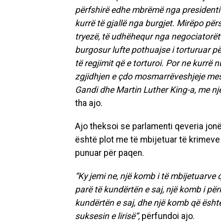
përfshirë edhe mbrëmë nga presidenti i 
kurrë të gjallë nga burgjet. Mirëpo për
tryezë, të udhëhequr nga negociatorët e
burgosur lufte pothuajse i torturuar pë
të regjimit që e torturoi. Por ne kurrë
zgjidhjen e çdo mosmarrëveshjeje mes
Gandi dhe Martin Luther King-a, me nj
tha ajo.
Ajo theksoi se parlamenti qeveria jon
është plot me të mbijetuar të krimeve
punuar për paqen.
“Ky jemi ne, një komb i të mbijetuarve
parë të kundërtën e saj, një komb i p
kundërtën e saj, dhe një komb që ësht
suksesin e lirisë”,
përfundoi ajo.