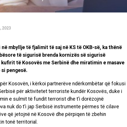
, 2023
ë mbyllje të fjalimit të saj në KS të OKB-së, ka thënë
bësore të sigurisë brenda kornizës së sigurisë
th kufirit të Kosovës me Serbinë dhe miratimin e masave
ë si pengesë.
ër Kosovën, i kërkoi partnerëve ndërkombëtar që fokusi
erbisë për aktivitetet terroriste kundër Kosovës, duke i
in e sulmit të fundit terrorist dhe t’i dorëzojnë
sova nuk do t’i jap Serbisë instrumente përmes të cilave
ëve që jetojnë në Kosovë dhe përpiqen të zbehin
n tonë territorial.