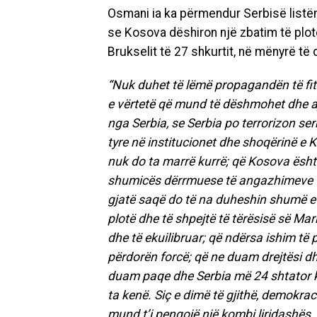
Osmani ia ka përmendur Serbisë listë
se Kosova dëshiron një zbatim të plot
Brukselit të 27 shkurtit, në mënyrë të d
“Nuk duhet të lëmë propagandën të fito
e vërtetë që mund të dëshmohet dhe aj
nga Serbia, se Serbia po terrorizon serb
tyre në institucionet dhe shoqërinë e K
nuk do ta marrë kurrë; që Kosova është
shumicës dërrmuese të angazhimeve të 
gjatë saqë do të na duheshin shumë e 
plotë dhe të shpejtë të tërësisë së Mar
dhe të ekuilibruar; që ndërsa ishim t
përdorën forcë; që ne duam drejtësi d
duam paqe dhe Serbia më 24 shtator ka 
ta kenë. Siç e dimë të gjithë, demokra
mund t’i pengojë një kombi liridashës.