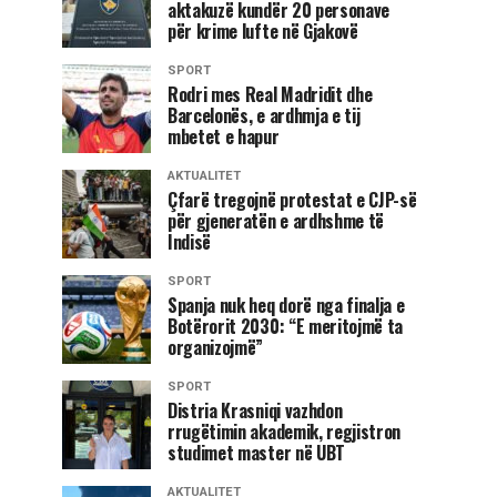
aktakuzë kundër 20 personave
për krime lufte në Gjakovë
SPORT
Rodri mes Real Madridit dhe
Barcelonës, e ardhmja e tij
mbetet e hapur
AKTUALITET
Çfarë tregojnë protestat e CJP-së
për gjeneratën e ardhshme të
Indisë
SPORT
Spanja nuk heq dorë nga finalja e
Botërorit 2030: “E meritojmë ta
organizojmë”
SPORT
Distria Krasniqi vazhdon
rrugëtimin akademik, regjistron
studimet master në UBT
AKTUALITET