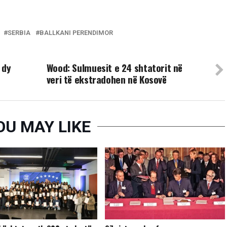
SERBIA
BALLKANI PERENDIMOR
UP NEXT
 dy
​Wood: Sulmuesit e 24 shtatorit në
veri të ekstradohen në Kosovë
OU MAY LIKE