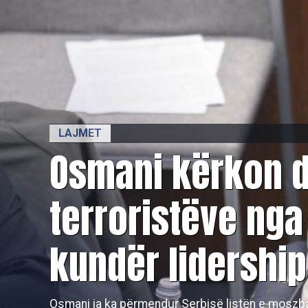
LAJMET
​Osmani kërkon 
terroristëve ng
kundër lidershipi
Osmani ia ka përmendur Serbisë listën e moszba