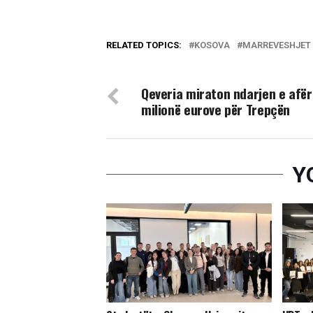
RELATED TOPICS:
KOSOVA
MARREVESHJET
DON'T MISS
​Qeveria miraton ndarjen e afër
milionë eurove për Trepçën
Y