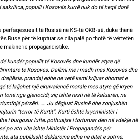
 sakrifica, populli i Kosovës kurrë nuk do të heqë dorë
he përfaqësuesit të Rusisë në KS-të OKB-së, duke thënë
tës Ruse për të kuptuar se cila palë po thotë të vërtetën
jë makinerie propagandistike.
dë kundër popullit të Kosovës dhe kundër atyre që
 Çlirimtare të Kosovës. Dallimi më i madh mes Kosovës dhe
 drejtësia, prandaj edhe ne vetë kemi krijuar dhomat e
që të krijohet një ekuivalencë morale mes atyre që kryen
 tonë nga gjenocidi, siç ishte rasti në të kaluarën, ne
 triumfojë përsëri. …. Ju dëgjuat Rusinë dhe zonjushën
turin “terror të Kurtit”. Kurti është kryeministër i
e i burgosur lufte, pothuajse i torturuar deri në vdekje në
bisë po ato vite ishte Ministër i Propagandës për
nte, ata publikisht deklarojnë edhe në ditët e sotme,