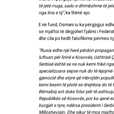
të jetë rruga, sado e dhimbshme të jetë
nga liria e tij”,
ka thënë ajo.
E në fund, Osmani iu ka përgjigjur ed
se mjaftoi të dëgjohet fjalimi i Federa
dhe cila po hedh falsifikime përmes n
“Rusia edhe një herë përdori propagan
luftuan për lirinë e Kosovës, Ushtrisë
Serbisë është se ne nuk kemi frikë nga
specializuara sepse nuk do të lejojmë 
gjenocid dhe atyre që mbrojtën popullin
kemi besim të plotë se drejtësia do të
Bërnabiq sot duke folur për të ashtuquaj
Republikës së Kosovës, por ka qenë edh
burgjet e tyre, ndërsa presidenti i Ser
Millosheviqin. Dhe sikur të mos mjafto