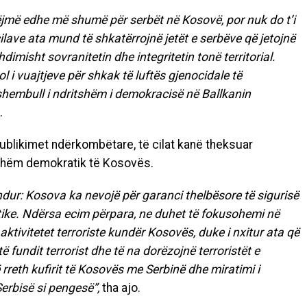
ëjmë edhe më shumë për serbët në Kosovë, por nuk do t’i
lave ata mund të shkatërrojnë jetët e serbëve që jetojnë
misht sovranitetin dhe integritetin tonë territorial.
l i vuajtjeve për shkak të luftës gjenocidale të
ë shembull i ndritshëm i demokracisë në Ballkanin
.
ublikimet ndërkombëtare, të cilat kanë theksuar
shëm demokratik të Kosovës.
ndur: Kosova ka nevojë për garanci thelbësore të sigurisë
tike. Ndërsa ecim përpara, ne duhet të fokusohemi në
ktivitetet terroriste kundër Kosovës, duke i nxitur ata që
 fundit terrorist dhe të na dorëzojnë terroristët e
së rreth kufirit të Kosovës me Serbinë dhe miratimi i
Serbisë si pengesë”,
tha ajo.