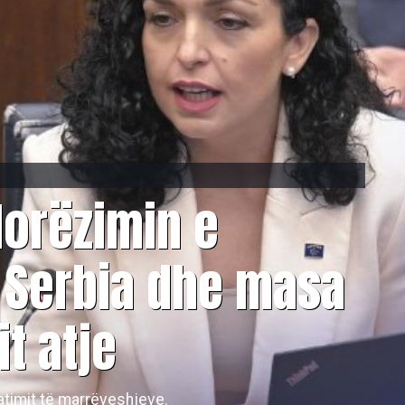
dorëzimin e
a Serbia dhe masa
t atje
timit të marrëveshjeve.