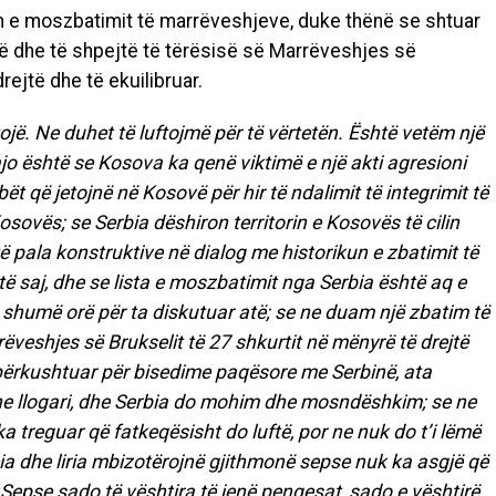
n e moszbatimit të marrëveshjeve, duke thënë se shtuar
ë dhe të shpejtë të tërësisë së Marrëveshjes së
rejtë dhe të ekuilibruar.
jë. Ne duhet të luftojmë për të vërtetën. Është vetëm një
o është se Kosova ka qenë viktimë e një akti agresioni
ët që jetojnë në Kosovë për hir të ndalimit të integrimit të
osovës; se Serbia dëshiron territorin e Kosovës të cilin
 pala konstruktive në dialog me historikun e zbatimit të
saj, dhe se lista e moszbatimit nga Serbia është aq e
shumë orë për ta diskutuar atë; se ne duam një zbatim të
rëveshjes së Brukselit të 27 shkurtit në mënyrë të drejtë
ë përkushtuar për bisedime paqësore me Serbinë, ata
he llogari, dhe Serbia do mohim dhe mosndëshkim; se ne
treguar që fatkeqësisht do luftë, por ne nuk do t’i lëmë
cia dhe liria mbizotërojnë gjithmonë sepse nuk ka asgjë që
 Sepse sado të vështira të jenë pengesat, sado e vështirë