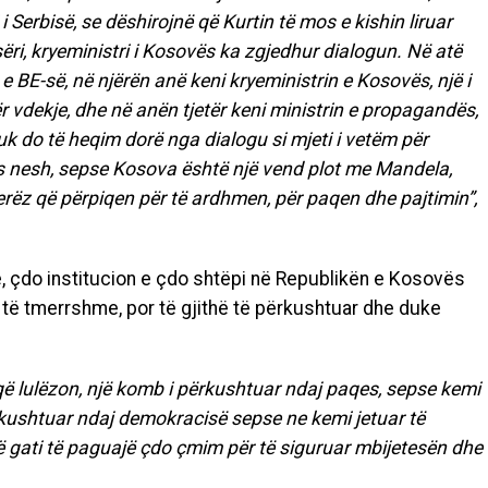
Serbisë, se dëshirojnë që Kurtin të mos e kishin liruar
sëri, kryeministri i Kosovës ka zgjedhur dialogun. Në atë
 BE-së, në njërën anë keni kryeministrin e Kosovës, një i
r vdekje, dhe në anën tjetër keni ministrin e propagandës,
 nuk do të heqim dorë nga dialogu si mjeti i vetëm për
 nesh, sepse Kosova është një vend plot me Mandela,
erëz që përpiqen për të ardhmen, për paqen dhe pajtimin”,
ë, çdo institucion e çdo shtëpi në Republikën e Kosovës
 të tmerrshme, por të gjithë të përkushtuar dhe duke
 që lulëzon, një komb i përkushtuar ndaj paqes, sepse kemi
ërkushtuar ndaj demokracisë sepse ne kemi jetuar të
ë gati të paguajë çdo çmim për të siguruar mbijetesën dhe