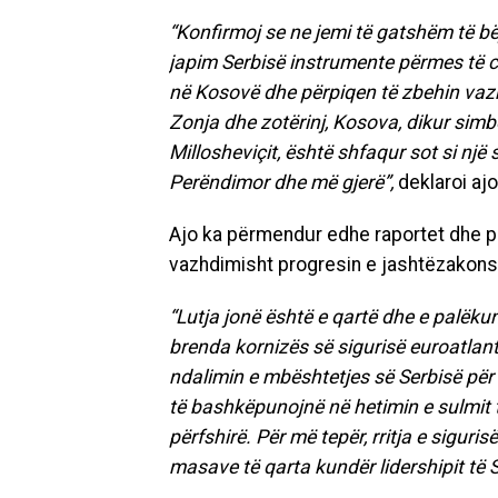
“Konfirmoj se ne jemi të gatshëm të b
japim Serbisë instrumente përmes të ci
në Kosovë dhe përpiqen të zbehin vazhdi
Zonja dhe zotërinj, Kosova, dikur simbo
Millosheviçit, është shfaqur sot si nj
Perëndimor dhe më gjerë”,
deklaroi ajo
Ajo ka përmendur edhe raportet dhe p
vazhdimisht progresin e jashtëzakon
“Lutja jonë është e qartë dhe e palëku
brenda kornizës së sigurisë euroatlan
ndalimin e mbështetjes së Serbisë për a
të bashkëpunojnë në hetimin e sulmit të
përfshirë. Për më tepër, rritja e siguri
masave të qarta kundër lidershipit të 