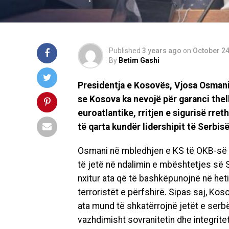
Published
3 years ago
on
October 24
By
Betim Gashi
Presidentja e Kosovës, Vjosa Osmani n
se Kosova ka nevojë për garanci thel
euroatlantike, rritjen e sigurisë rre
të qarta kundër lidershipit të Serbis
Osmani në mbledhjen e KS të OKB-së p
të jetë në ndalimin e mbështetjes së S
nxitur ata që të bashkëpunojnë në hetim
terroristët e përfshirë. Sipas saj, Ko
ata mund të shkatërrojnë jetët e serb
vazhdimisht sovranitetin dhe integriteti