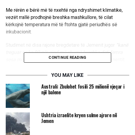
Me rërën e bërë më të nxehtë nga ndryshimet klimatike,
vezët rrallë prodhojnë breshka mashkullore, të cilat
kërkojnë temperatura më të ftohta gjatë periudhës së
inkubacionit.
Studimet në disa rajone bregdetare të Jemenit jugor
“kanë
treguar se ka 90 për qind më shumë breshka deti femra
CONTINUE READING
sesa meshkuj”,
tha Jamal Baouzir, drejtor i departamentit
të biodiversitetit në Universitetin e Adenit.
YOU MAY LIKE
Çekuilibri i rëndë gjinor do të vazhdojë derisa të sjellë
Australi: Zbulohet fosili 25 milionë vjeçar i
zhdukjen e plotë të breshkave të detit në Jemen “në vitet
një balene
në vijim”, tha Baouzir.
Aktivisti mjedisor Hafiz Kelshat tha se përqindja e
Ushtria izraelite kryen sulme ajrore në
meshkujve ishte “ulur ndjeshëm” vitet e fundit.
Jemen
“Shumica e breshkave janë femra për shkak të ndryshimit