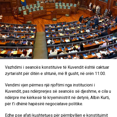
Vazhdimi i seancës konstituive të Kuvendit është caktuar
zyrtarisht për ditën e shtunë, më 8 gusht, në orën 11:00.
Vendimi vjen përmes një njoftimi nga institucioni i
Kuvendit, pas ndërprerjes së seancës së djeshme, e cila u
ndërpre me kërkesë të kryeministrit në detyrë, Albin Kurti,
për t’i dhënë hapësirë negociatave politike.
Edhe pse afati kushtetues për përmbylljen e konstituimit