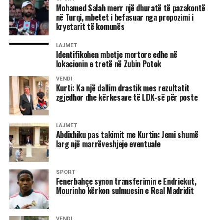
Mohamed Salah merr një dhuratë të pazakontë
Lideri i LDK-së bëri me dije se partia e tij ka kërkuar që ta
në Turqi, mbetet i befasuar nga propozimi i
kryetarit të komunës
propozojë emrin për postin e presidentit.
LAJMET
“Është çështja e presidentit. LDK ka kërkuar që presidenti
Identifikohen mbetje mortore edhe në
të propozohet nga LDK, natyrisht që emrat të diskutohen
lokacionin e tretë në Zubin Potok
me partnerët dhe në këtë pikë nuk kemi pasur dakordancë.
VENDI
Oferta e dhjetorit që LDK të merr jo kryetarit e Kuvendit,
Kurti: Ka një dallim drastik mes rezultatit
por zvkryeministrin dhe disa ministri nuk është e
zgjedhor dhe kërkesave të LDK-së për poste
mjaftueshme, nuk është e dinjitetshme as për të dhënë
zgjidhje për krizën që jemi. Nuk mund ta pranojmë si të
LAJMET
tillë, nëse e doni LDK-në në qeverisje atëherë LDK duhet
Abdixhiku pas takimit me Kurtin: Jemi shumë
të jetë e përfaqësuar”, deklaroi Abdixhiku. /Ekonomia
larg një marrëveshjeje eventuale
Online/
SPORT
Fenerbahçe synon transferimin e Endrickut,
Mourinho kërkon sulmuesin e Real Madridit
VENDI