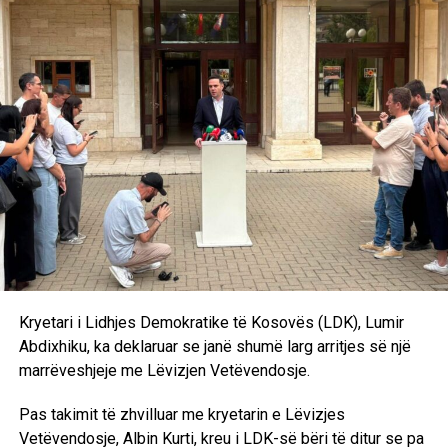
Kosovës, mirëpo vijmë sërish tek problemi i zgjedhjes së
presidentit, kjo është një formulë tashmë e sprovuar dhe
me metoda të njëjta nuk mund të kemi rezultate të tjera.
Andaj kjo do të shpjerë të pashmangshëm drejt
shpërndarjes së Kuvendit. Marrëveshjen politike nuk e
kemi ende. Pritjet janë të ndryshme, qëndrimet nuk
përputhen dhe është bindja ime që ka një dallim drastik
midis rezultatit zgjedhor dhe kërkesave të Lidhjes
Demokratike të Kosovës”, deklaroi Kurti pas takimit me
Abdixhikun. /Ekonomia Online/
Kryetari i Lidhjes Demokratike të Kosovës (LDK), Lumir
Abdixhiku, ka deklaruar se janë shumë larg arritjes së një
marrëveshjeje me Lëvizjen Vetëvendosje.
Pas takimit të zhvilluar me kryetarin e Lëvizjes
Vetëvendosje, Albin Kurti, kreu i LDK-së bëri të ditur se pa