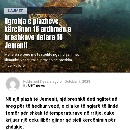
LAJMET
Ngrohja e plazheve
kërcënon të ardhmen e
breshkave detare të
Jemenit
Me rërën e bërë më të nxehtë nga ndryshimet
klimatike, vezët rrallë .prodhojnë breshka
mashkullore
Published
3 years ago
on
October 7, 2023
By
UBT news
Në një plazh të Jemenit, një breshkë deti ngjitet në
breg për të hedhur vezë, e cila ka të ngjarë të lindë
femër për shkak të temperaturave në rritje, duke
krijuar një çekuilibër gjinor që sjell kërcënimin për
zhdukje.