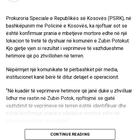
Prokuroria Speciale e Republikës së Kosovës (PSRK), në
bashkëpunim me Policinë e Kosovës, ka njoftuar sot se
është konfirmuar prania e mbetjeve mortore edhe në një
lokacion të tretë të dyshuar në komunën e Zubin Potokut.
Kjo gjetje vjen si rezultat i veprimeve të vazhdueshme
hetimore që po zhvillohen në terren.
Nëpërmjet një komunikate të përbashkët për media,
institucionet kanë bërë të ditur detajet e operacionit.
“Në kuadër të veprimeve hetimore që janë duke u zhvilluar
lidhur me rastin në Zubin Potok, njoftojmë se gjatë
vazhdimit të veprimeve në terren është identifikuar dhe
është konfirmuar prania e mbetjeve mortore edhe në
lokacionin e tretë të dyshuar”.
Aktualisht, autoritetet kompetente janë duke kryer
CONTINUE READING