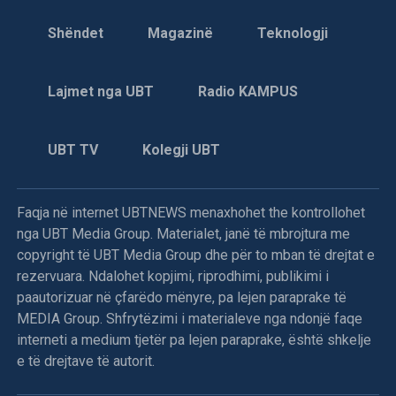
Shëndet
Magazinë
Teknologji
Lajmet nga UBT
Radio KAMPUS
UBT TV
Kolegji UBT
Faqja në internet UBTNEWS menaxhohet the kontrollohet
nga UBT Media Group. Materialet, janë të mbrojtura me
copyright të UBT Media Group dhe për to mban të drejtat e
rezervuara. Ndalohet kopjimi, riprodhimi, publikimi i
paautorizuar në çfarëdo mënyre, pa lejen paraprake të
MEDIA Group. Shfrytëzimi i materialeve nga ndonjë faqe
interneti a medium tjetër pa lejen paraprake, është shkelje
e të drejtave të autorit.