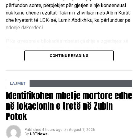
përfundon sonte, përpjekjet për gjetjen e një konsensusi
nuk kanë dhënë rezultat. Takimi i zhvilluar mes Albin Kurtit
dhe kryetarit të LDK-së, Lumir Abdixhiku, ka përfunduar pa
ndonjë dakordësi.
Pika kryesore e bllokadës mbetet çështja e zgjedhjes së
Presidentit të ri. Pas takimit, të dyja palët deklaruan se
mbeten ende larg një marrëveshjeje politike, duke
CONTINUE READING
konfirmuar se mes tyre ekzistojnë dallime drastike sa i
përket qëndrimeve për pozitat shtetrore. /E.A/
LAJMET
Identifikohen mbetje mortore edhe
në lokacionin e tretë në Zubin
Potok
Published
4 hours ago
on
August 7, 2026
By
UBTNews