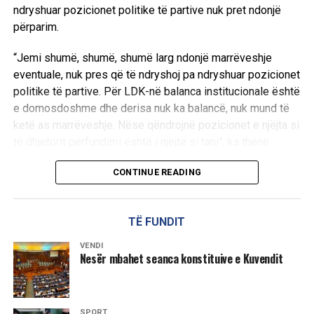
ndryshuar pozicionet politike të partive nuk pret ndonjë
përparim.
“Jemi shumë, shumë, shumë larg ndonjë marrëveshje
eventuale, nuk pres që të ndryshoj pa ndryshuar pozicionet
politike të partive. Për LDK-në balanca institucionale është
e domosdoshme dhe derisa nuk ka balancë, nuk mund të
ketë as marrëveshje. Nëse qëndrojnë pozicionet e njëjta si
të dhjetorit përfundimi është i njëjtë si tani”, ka thënë
Abdixhiku.
CONTINUE READING
Ai theksoi se qëllimi i LDK-së ka qenë gjithmonë gjetja e
një zgjidhjeje, ndërsa shprehu keqardhje se procesi po
TË FUNDIT
shkon drejt një rruge pa zgjidhje afatgjatë.
VENDI
“Qëllimi i LDK ka qenë të gjendet zgjidhja, jo të merremi
Nesër mbahet seanca konstituive e Kuvendit
kush kë po e mund, po e mashtron, po e vonon. Në këtë
pikë me keqardhje them se jemi në rrugë që nuk jep
zgjidhje afatgjate”, u shpreh ai.
SPORT