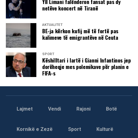
Yll Limani falënderon fansat pas dy
netëve koncert në Tiranë
AKTUALITET
BE-ja kërkon kufij më të fortë pas
kalimeve të emigrantëve në Ceuta
SPORT
Këshilltari i lartë i Gianni Infantinos jep
dorëheqje mes polemikave për planin e
FIFA-s
Lajmet
Vendi
Rajoni
Botë
Kornikë e Zezë
Sport
Kulturë