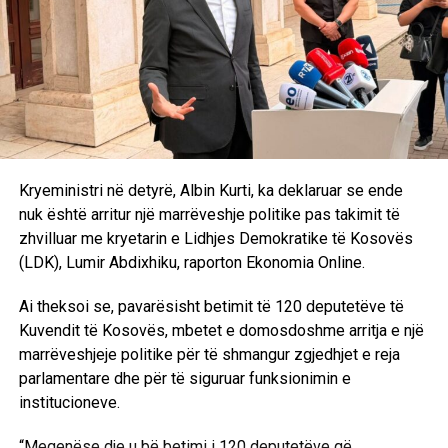
Kryeministri në detyrë, Albin Kurti, ka deklaruar se ende
nuk është arritur një marrëveshje politike pas takimit të
zhvilluar me kryetarin e Lidhjes Demokratike të Kosovës
(LDK), Lumir Abdixhiku, raporton Ekonomia Online.
Ai theksoi se, pavarësisht betimit të 120 deputetëve të
Kuvendit të Kosovës, mbetet e domosdoshme arritja e një
marrëveshjeje politike për të shmangur zgjedhjet e reja
parlamentare dhe për të siguruar funksionimin e
institucioneve.
“Meqenëse dje u bë betimi i 120 deputetëve që