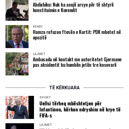
Abdixhiku: Nuk ka asnjë arsye për të shtyrë
konstituimin e Kuvendit
VENDI
Hamza refuzon ftesën e Kurtit: PDK mbetet në
opozitë
LAJMET
Ambasada në kontakt me autoritetet Gjermane
pas aksidentit ku humbën jetën tre kosovarë
TË KËRKUARA
SPORT
Uellsi tërheq mbështetjen për
Infantinon, kërkon ndryshim në krye të
FIFA-s
LAJMET