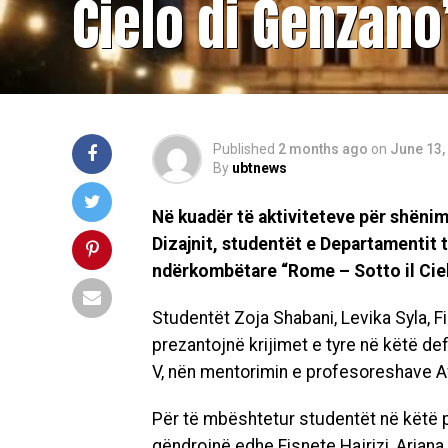
Cielo di Genzano
Published
2 months ago
on
June 13,
By
ubtnews
Në kuadër të aktiviteteve për shënimi
Dizajnit, studentët e Departamentit t
ndërkombëtare “Rome – Sotto il Cielo
Studentët Zoja Shabani, Levika Syla, Fi
prezantojnë krijimet e tyre në këtë de
V, nën mentorimin e profesoreshave Af
Për të mbështetur studentët në këtë 
qëndrojnë edhe Fisnete Hajrizi, Ariana 