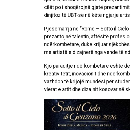
cilët po i shoqërojnë gjatë prezantim
dinjitoz të UBT-së në këtë ngjarje arti
Pjesëmarrja në “Rome – Sotto il Ciel
prezantojnë talentin, aftësitë profesio
ndërkombëtare, duke krijuar njëkohë
me artistë e dizajnerë nga vende të n
Kjo paraqitje ndërkombëtare është dë
kreativitetit, inovacionit dhe ndërkombë
vazhdon të krijojë mundësi për student
vlerat e artit dhe dizajnit kosovar në