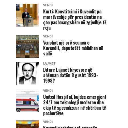
VENDI
Kurti: Konstituimi i Kuvendit pa
marrëveshje për presidentin na
çon pashmangshëm në zgjedhje të
reja
VENDI
Vonohet një orë seanca e
Kuvendit, deputetët mblidhen në
sallë
LAJMET
Ditari: Lajmet kryesore që
shënuan datën 8 gusht 1993-
1998?
VENDI
United Hospital, kujdes emergjent
24/7 me teknologji moderne dhe
ekip të specializuar në shërbim të
pacientëve
VENDI
Kuvendi vazhdon sot seancën