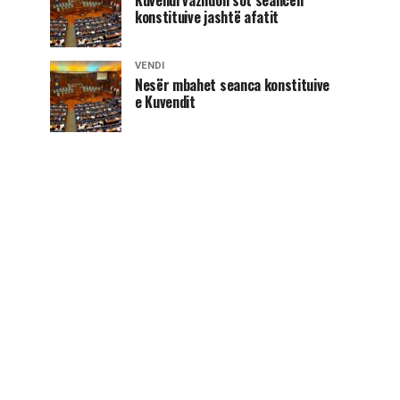
konstituive jashtë afatit
VENDI
Nesër mbahet seanca konstituive
e Kuvendit