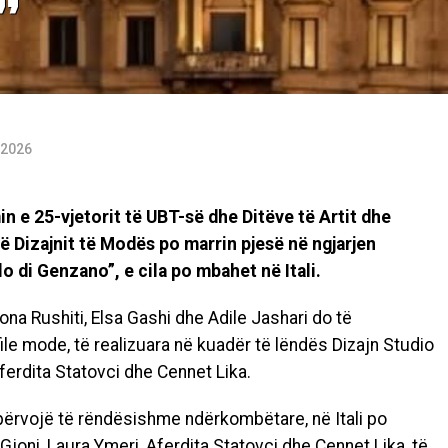
”
 2026
n e 25-vjetorit të UBT-së dhe Ditëve të Artit dhe
ë Dizajnit të Modës po marrin pjesë në ngjarjen
 di Genzano”, e cila po mbahet në Itali.
ona Rushiti, Elsa Gashi dhe Adile Jashari do të
file mode, të realizuara në kuadër të lëndës Dizajn Studio
erdita Statovci dhe Cennet Lika.
përvojë të rëndësishme ndërkombëtare, në Itali po
Gjoni, Laura Ymeri, Aferdita Statovci dhe Cennet Lika, të