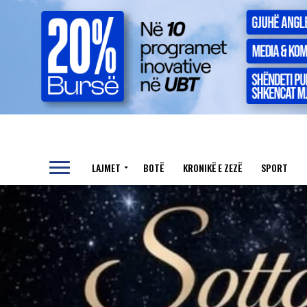
LAJMET
BOTË
KRONIKË E ZEZË
SPORT