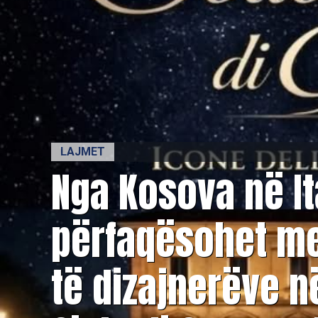
LAJMET
Nga Kosova në It
përfaqësohet me
të dizajnerëve n