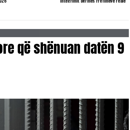
2026
integrimit përmes rrëfimeve reale
sore që shënuan datën 9