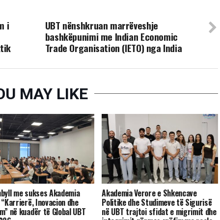
UP NEXT
m i
UBT nënshkruan marrëveshje
bashkëpunimi me Indian Economic
tik
Trade Organisation (IETO) nga India
OU MAY LIKE
byll me sukses Akademia
Akademia Verore e Shkencave
 “Karrierë, Inovacion dhe
Politike dhe Studimeve të Sigurisë
m” në kuadër të Global UBT
në UBT trajtoi sfidat e migrimit dhe