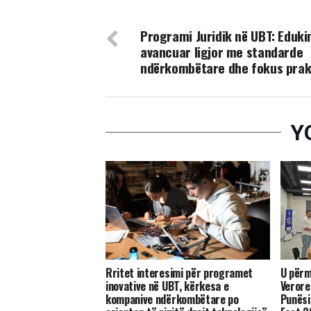
DON'T MISS
Programi Juridik në UBT: Eduki
avancuar ligjor me standarde
ndërkombëtare dhe fokus prak
Y
Rritet interesimi për programet
U përm
inovative në UBT, kërkesa e
Verore
kompanive ndërkombëtare po
Punësi