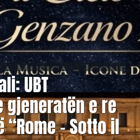
ali: UBT
 gjeneratën e re
ë “Rome – Sotto il