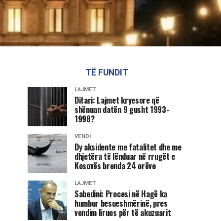
TË FUNDIT
LAJMET
Ditari: Lajmet kryesore që
shënuan datën 9 gusht 1993-
1998?
VENDI
Dy aksidente me fatalitet dhe me
dhjetëra të lënduar në rrugët e
Kosovës brenda 24 orëve
LAJMET
Sabedini: Procesi në Hagë ka
humbur besueshmërinë, pres
vendim lirues për të akuzuarit