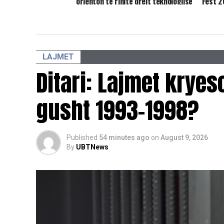
orienton të rinjtë drejt teknologjisë
Fest 
LAJMET
Ditari: Lajmet krye
gusht 1993-1998?
Published
54 minutes ago
on
August 9, 2026
By
UBTNews