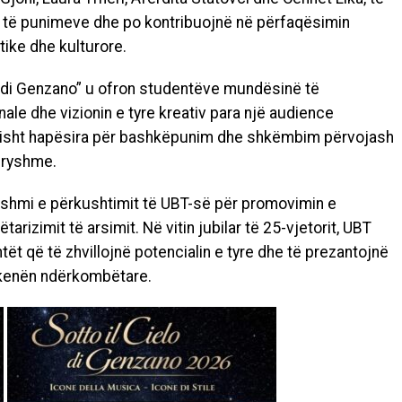
it të punimeve dhe po kontribuojnë në përfaqësimin
stike dhe kulturore.
o di Genzano” u ofron studentëve mundësinë të
nale dhe vizionin e tyre kreativ para një audience
sisht hapësira për bashkëpunim dhe shkëmbim përvojash
dryshme.
shmi e përkushtimit të UBT-së për promovimin e
tarizimit të arsimit. Në vitin jubilar të 25-vjetorit, UBT
ët që të zhvillojnë potencialin e tyre dhe të prezantojnë
 skenën ndërkombëtare.