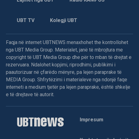
Skënderajt, me pretekst të kërkimit të armëve, policia
kërkoi Halil, Muhamet dhe Ismet Gjinofcin. Policët pyetën
edhe për Halim Goxhulin, tashmë më të ndjerë.
UBT TV
Kolegji UBT
8 gusht 1998
Faqja në internet UBTNEWS menaxhohet the kontrollohet
nga UBT Media Group. Materialet, janë të mbrojtura me
Në Vraniq të Dushkajës forcat serbe vranë dy
copyright të UBT Media Group dhe për to mban të drejtat e
shqiptarë
rezervuara. Ndalohet kopjimi, riprodhimi, publikimi i
paautorizuar në çfarëdo mënyre, pa lejen paraprake të
Dje në orët e pasditës, forca të mëdha ushtarake e
MEDIA Group. Shfrytëzimi i materialeve nga ndonjë faqe
policore serbe sulmuan fshatin Vraniq të Dushkajës,
interneti a medium tjetër pa lejen paraprake, është shkelje
njofton KI i Degës së LDK-së në Gjakovë.
e të drejtave të autorit.
Njoftohet se banorët e këtij fshati i bënë rezistencë këtyre
forcave dhe me një luftë të pabarabartë, ranë në mbrojtje të
Impresum
fshatit Mark Tunë Lleshaj (73) dhe Kolë Gjon Lleshaj (30).
Sipas njoftimeve nga terreni u shkatërruan dhe u dogjën