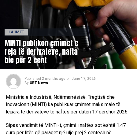
LAJMET
MINTI publikon çmimet e
reja të derivateve, nafta
bie për 2 cent
Published
2 months ago
on
June 17, 2026
By
UBT News
Ministria e Industrisë, Ndërmarrësisë, Tregtisë dhe
Inovacionit (MINTI) ka publikuar çmimet maksimale të
lejuara të derivateve të naftës për datën 17 qershor 2026.
Sipas vendimit të MINTI-t, çmimi i naftës sot është 1.47
euro për litër, që paraqet një ulje prej 2 centësh në