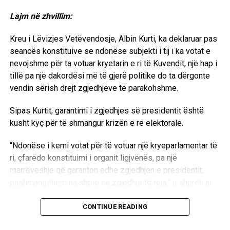
Lajm në zhvillim:
Kreu i Lëvizjes Vetëvendosje, Albin Kurti, ka deklaruar pas
seancës konstituive se ndonëse subjekti i tij i ka votat e
nevojshme për ta votuar kryetarin e ri të Kuvendit, një hap i
tillë pa një dakordësi më të gjerë politike do ta dërgonte
vendin sërish drejt zgjedhjeve të parakohshme.
Sipas Kurtit, garantimi i zgjedhjes së presidentit është
kusht kyç për të shmangur krizën e re elektorale.
“Ndonëse i kemi votat për të votuar një kryeparlamentar të
ri, çfarëdo konstituimi i organit ligjvënës, pa një
marrëveshje që garanton edhe zgjedhjen e presidentit,
pashmangshëm na shpie në zgjedhje të reja,” u shpreh ai.
Kreu i LVV-së ritheksoi nevojën për dialog të drejtpërdrejtë
CONTINUE READING
me krerët e partive të tjera parlamentare për të arritur një
paketë të plotë marrëveshjeje për të gjitha institucionet