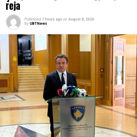
reja
Published
7 hours ago
on
August 8, 2026
By
UBTNews