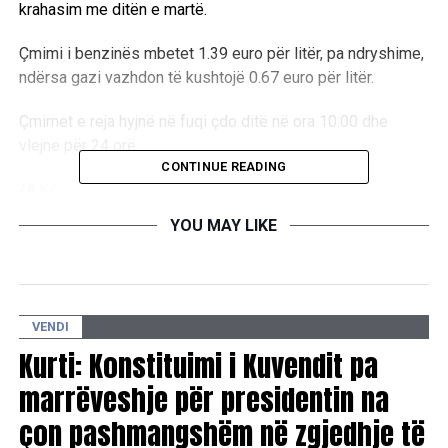
krahasim me ditën e martë.
Çmimi i benzinës mbetet 1.39 euro për litër, pa ndryshime,
ndërsa gazi vazhdon të kushtojë 0.67 euro për litër.
Çmimet e reja hyjnë në fuqi çdo ditë në ora 10:00 dhe
vlejnë për 24 orë.
CONTINUE READING
/A.K/
YOU MAY LIKE
RELATED TOPICS:
UP NEXT
Ditari: Lajmet kryesore që shënuan datën 17 qershor
VENDI
1993-1998?
Kurti: Konstituimi i Kuvendit pa
DON'T MISS
Profesori i UBT-së, Genc Demjaha, ligjëroi në
marrëveshje për presidentin na
Simpoziumin e III-të të Shoqatës së Mjekëve Shqiptarë
çon pashmangshëm në zgjedhje të
në Austri