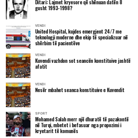
Ditari: Lajmet kryesore që shënuan datën 8
shtëpia digjej bashkë me shtallat, ushqimin e kafshëve
gusht 1993-1998?
dhe kafshët që kishin mbetur brenda.
Ky ishte një aksion terroristik i forcave serbe kundër
VENDI
United Hospital, kujdes emergjent 24/7 me
integritetit njerëzor e familjar. Hasan Ramadani dhe fëmijët
teknologji moderne dhe ekip të specializuar në
e tij ishin mbajtur për disa orë në një situatë të
shërbim të pacientëve
pashtegdalje të breshërive të armëve nga jashtë dhe të
rrethuar e të kërcënuar nga zjarri i shkaktuar qëllimshëm
VENDI
Kuvendi vazhdon sot seancën konstituive jashtë
brenda në shtëpi, vlerësoi dr. Gjergji.
afatit
VENDI
Nesër mbahet seanca konstituive e Kuvendit
8 gusht 1995
SPORT
Dhuna e përditshme në Kosovë
Mohamed Salah merr një dhuratë të pazakontë
në Turqi, mbetet i befasuar nga propozimi i
Hani i Elezit: –
Më 4 gusht, në orët e pasditës, policia
kryetarit të komunës
serbe thirri për herë të tretë, Hakik Qajanin me pretekst të