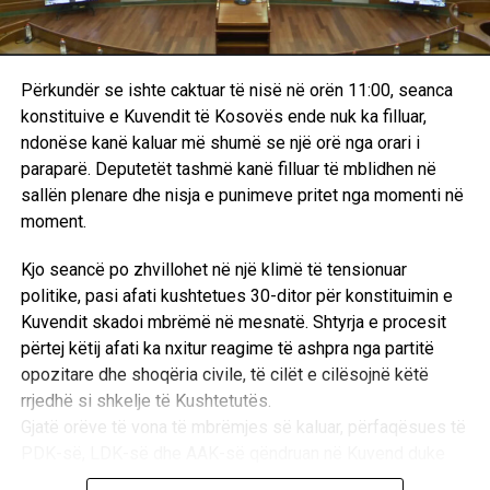
e Kosovës kanë nxitur një seri reagimesh të ashpra mes
përfaqësuesve të pozitës dhe opozitës. Derisa Lëvizja
Vetëvendosje akuzon opozitën për sulme ndaj
Përkundër se ishte caktuar të nisë në orën 11:00, seanca
kryeministrit, përfaqësuesit e PDK-së dhe LDK-së e
konstituive e Kuvendit të Kosovës ende nuk ka filluar,
shohin Lëvizjen Vetëvendosje si përgjegjësen kryesore
ndonëse kanë kaluar më shumë se një orë nga orari i
për bllokadën dhe përshkallëzimin e situatës.
paraparë. Deputetët tashmë kanë filluar të mblidhen në
sallën plenare dhe nisja e punimeve pritet nga momenti në
Basha: Kurti i fton për diskutim, këta sulmojnë e
moment.
ofendojnë
Kjo seancë po zhvillohet në një klimë të tensionuar
Deputeti i Lëvizjes Vetëvendosje, Dimal Basha, përmes
politike, pasi afati kushtetues 30-ditor për konstituimin e
një reagimi në rrjetet sociale, ka kritikuar ashpër sjelljen e
Kuvendit skadoi mbrëmë në mesnatë. Shtyrja e procesit
opozitës përballë ftesave të kryeministrit Albin Kurti për
përtej këtij afati ka nxitur reagime të ashpra nga partitë
dialog.
opozitare dhe shoqëria civile, të cilët e cilësojnë këtë
“Albin Kurti i fton partitë për diskutime që të arrihet një
rrjedhë si shkelje të Kushtetutës.
marrëveshje, ndërkaq këta sulmojnë e ofendojnë. Edhe
Gjatë orëve të vona të mbrëmjes së kaluar, përfaqësues të
kush? Këta që Radojçiqin e pritshin në kryeministri e
PDK-së, LDK-së dhe AAK-së qëndruan në Kuvend duke
Listën Serbe e mbanin në Qeveri,” deklaroi Basha.
kërkuar përmbylljen e seancës brenda kornizës kohore,