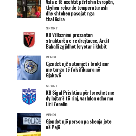
Vala e të nxehtit përfshin Evropën,
thyhen rekorde temperaturash
dhe shtohen pasojat nga
thatësira
SPORT
KB Vëllaznimi prezanton
strukturën e re drejtuese, Ardit
Bakalli zgjidhet kryetar i klubit
VENDI
Gjendet një automjet i braktisur
me targa të falsifikuara në
Gjakovë
SPORT
KB Sigal Prishtina përforcohet me
dy lojtarë të rinj, vazhdon edhe me
Liri Zenelin
VENDI
Gjendet një person pa shenja jete
në Pejë