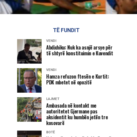
TË FUNDIT
VENDI
Abdixhiku: Nuk ka asnjë arsye për
të shtyrë konstituimin e Kuvendit
VENDI
Hamza refuzon ftesën e Kurtit:
PDK mbetet në opozitë
LAJMET
Ambasada në kontakt me
autoritetet Gjermane pas
aksidentit ku humbën jetën tre
kosovarë
BOTË