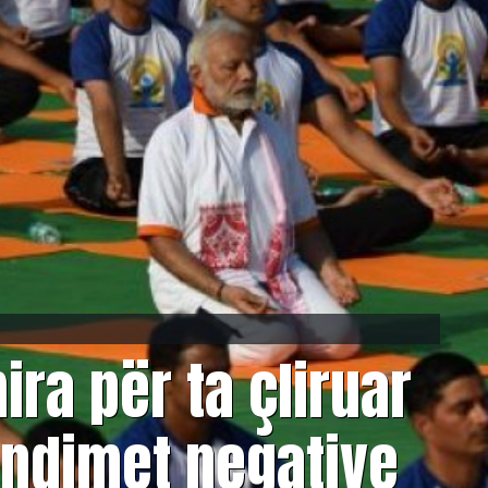
ra për ta çliruar
ndimet negative