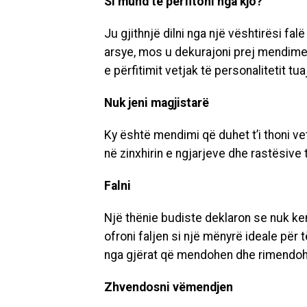
Si mund të përfitoni nga kjo?
Ju gjithnjë dilni nga një vështirësi f
arsye, mos u dekurajoni prej mendime
e përfitimit vetjak të personalitetit t
Nuk jeni magjistarë
Ky është mendimi që duhet t’i thoni ve
në zinxhirin e ngjarjeve dhe rastësive
Falni
Një thënie budiste deklaron se nuk ken
ofroni faljen si një mënyrë ideale për
nga gjërat që mendohen dhe rimendoh
Zhvendosni vëmendjen