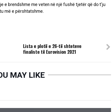
e e brendshme me veten në një fushë tjetër që do t’ju
htu më e përshtatshme.
UP NEXT
Lista e plotë e 26-të shteteve
finaliste të Eurovision 2021
OU MAY LIKE