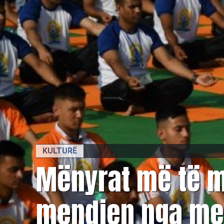
KULTURË
Mënyrat më të mi
mendjen nga me