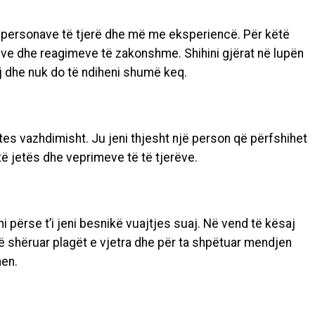
alë personave të tjerë dhe më me eksperiencë. Për këtë
ve dhe reagimeve të zakonshme. Shihini gjërat në lupën
uaj dhe nuk do të ndiheni shumë keq.
tes vazhdimisht. Ju jeni thjesht një person që përfshihet
 të jetës dhe veprimeve të të tjerëve.
i përse t’i jeni besnikë vuajtjes suaj. Në vend të kësaj
 të shëruar plagët e vjetra dhe për ta shpëtuar mendjen
en.