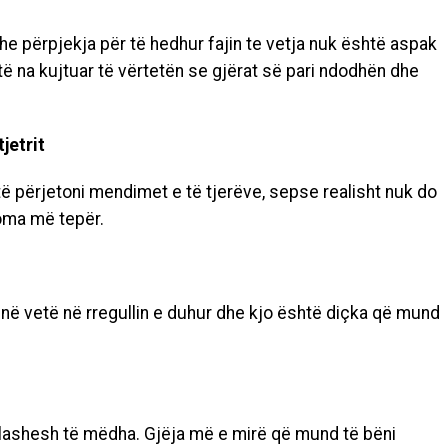
he përpjekja për të hedhur fajin te vetja nuk është aspak
ë na kujtuar të vërtetën se gjërat së pari ndodhën dhe
jetrit
 përjetoni mendimet e të tjerëve, sepse realisht nuk do
koma më tepër.
në vetë në rregullin e duhur dhe kjo është diçka që mund
elashesh të mëdha. Gjëja më e mirë që mund të bëni