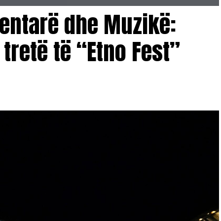
ntarë dhe Muzikë:
 tretë të “Etno Fest”