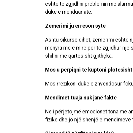
është të zgjidhni problemin më alarm
duke e menduar atë.
Zemërimi ju errëson sytë
Ashtu sikurse dihet, zemërimi është nj
mënyra më e mirë për të zgjidhur një s
shihni më qartësisht gjithçka.
Mos u përpiqni të kuptoni plotësisht 
Mos rrezikoni duke e zhvendosur fokusin
Mendimet tuaja nuk janë fakte
Ne i përjetojmë emocionet tona me ank
fizike dhe jo një shenjë e mendimeve t