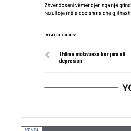
Zhvendoseni vëmendjen nga një grindj
rezultojë më e dobishme dhe gjithas
RELATED TOPICS:
DON'T MISS
Thënie motivuese kur jeni në
depresion
Y
VENDI