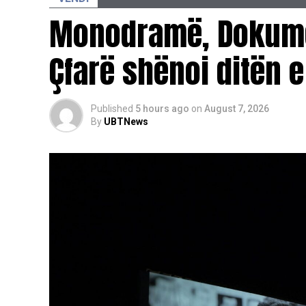
Monodramë, Dokume
Çfarë shënoi ditën e
Published
5 hours ago
on
August 7, 2026
By
UBTNews