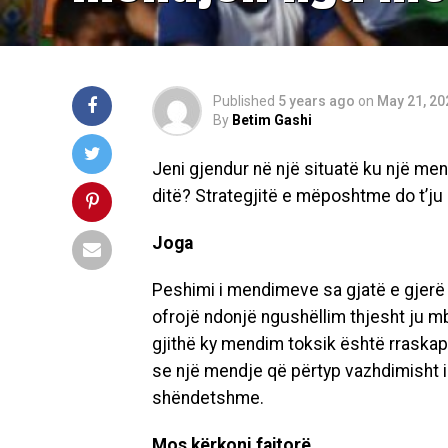
Published
5 years ago
on
May 21, 20
By
Betim Gashi
Jeni gjendur në një situatë ku një men
ditë? Strategjitë e mëposhtme do t’ju 
Joga
Peshimi i mendimeve sa gjatë e gjerë
ofrojë ndonjë ngushëllim thjesht ju m
gjithë ky mendim toksik është rraskap
se një mendje që përtyp vazhdimisht 
shëndetshme.
Mos kërkoni fajtorë