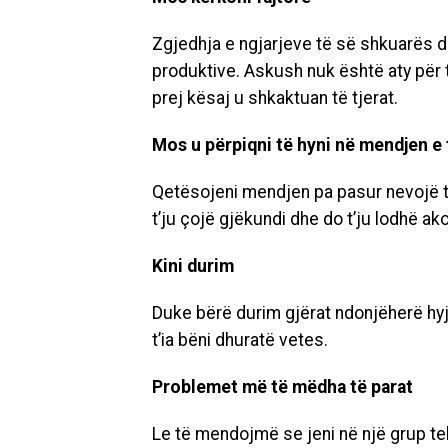
Zgjedhja e ngjarjeve të së shkuarës d
produktive. Askush nuk është aty për t
prej kësaj u shkaktuan të tjerat.
Mos u përpiqni të hyni në mendjen e t
Qetësojeni mendjen pa pasur nevojë të
t’ju çojë gjëkundi dhe do t’ju lodhë a
Kini durim
Duke bërë durim gjërat ndonjëherë hyj
t’ia bëni dhuratë vetes.
Problemet më të mëdha të parat
Le të mendojmë se jeni në një grup t