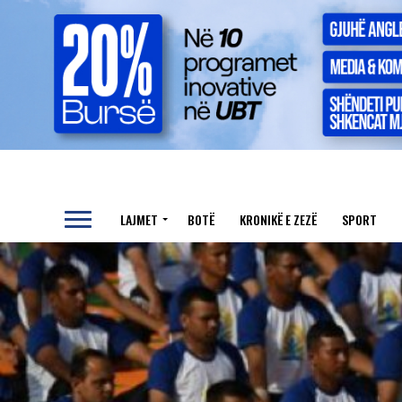
LAJMET
BOTË
KRONIKË E ZEZË
SPORT