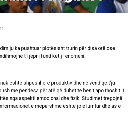
21
dim ju ka pushtuar plotësisht trurin për disa orë ose
ndihmojnë t’i jepni fund këtij fenomeni.
 nuk është shpeshherë produktiv dhe në vend që t’ju
bush me pendesa për atë që duhet të bënit apo thoshit. I
itës nga aspekti emocional dhe fizik. Studimet tregojnë
informacionet e mëparshme është jo e lumtur dhe as e