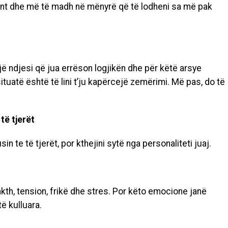
ant dhe më të madh në mënyrë që të lodheni sa më pak
ë ndjesi që jua errëson logjikën dhe për këtë arsye
ituatë është të lini t’ju kapërcejë zemërimi. Më pas, do të
të tjerët
 te të tjerët, por kthejini sytë nga personaliteti juaj.
th, tension, frikë dhe stres. Por këto emocione janë
ë kulluara.