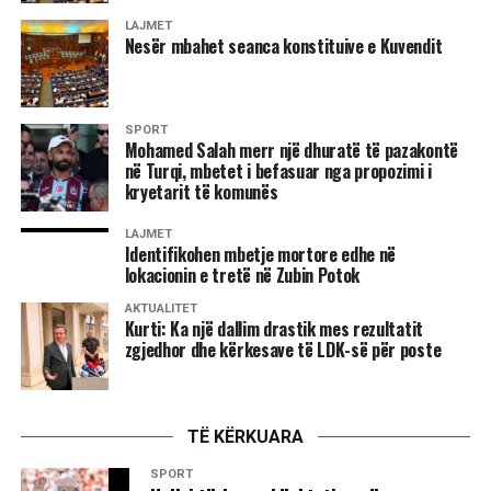
LAJMET
Nesër mbahet seanca konstituive e Kuvendit
SPORT
Mohamed Salah merr një dhuratë të pazakontë
në Turqi, mbetet i befasuar nga propozimi i
kryetarit të komunës
LAJMET
Identifikohen mbetje mortore edhe në
lokacionin e tretë në Zubin Potok
AKTUALITET
Kurti: Ka një dallim drastik mes rezultatit
zgjedhor dhe kërkesave të LDK-së për poste
TË KËRKUARA
SPORT