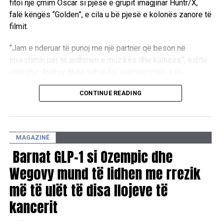
fitoi një çmim Oscar si pjesë e grupit imagjinar Huntr/X,
falë këngës “Golden”, e cila u bë pjesë e kolonës zanore të
filmit.
“Jam e nderuar të punoj me një partner që beson në
investimin për të ardhmen e muzikës dhe kulturës”, është
shprehur Audrey Nuna lidhur me marrëveshjen e re.
Njëkohësisht, artistja ka prezantuar edhe projektin e saj më
CONTINUE READING
të ri muzikor, “superHuman”, një këngë e shkruar gjatë një
periudhe me shumë ndryshime në jetën e saj. Sipas saj,
projekti pasqyron rikthimin e besimit dhe suksesit pas
MAGAZINË
sfidave personale.
Barnat GLP-1 si Ozempic dhe
“Doja ta kapja atë ndjenjë të shpërblimit, të vlerësimit dhe
Wegovy mund të lidhen me rrezik
momentit kur gjërat më në fund ndryshojnë. Por,
më të ulët të disa llojeve të
njëkohësisht, doja t’i kujtoja vetes dhe të tjerëve se të
qëndrosh njeri është fuqia më e madhe”, ka thënë ajo.
kancerit
Ndërkohë, suksesi i “KPop Demon Hunters” pritet të