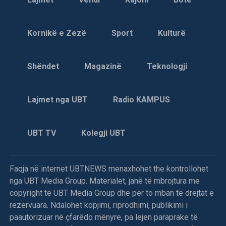
Kornikë e Zezë
Sport
Kulturë
Shëndet
Magazinë
Teknologji
Lajmet nga UBT
Radio KAMPUS
UBT TV
Kolegji UBT
Faqja në internet UBTNEWS menaxhohet the kontrollohet
nga UBT Media Group. Materialet, janë të mbrojtura me
copyright të UBT Media Group dhe për to mban të drejtat e
rezervuara. Ndalohet kopjimi, riprodhimi, publikimi i
paautorizuar në çfarëdo mënyre, pa lejen paraprake të