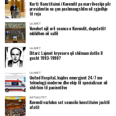
Kurti: Konstituimi i Kuvendit pa marrëveshje për
presidentin na çon pashmangshëm në zgjedhje
të reja
LAJMET
Vonohet një orë seanca e Kuvendit, deputetët
mblidhen në sallë
LAJMET
Ditari: Lajmet kryesore që shënuan datën 8
gusht 1993-1998?
LAJMET
United Hospital, kujdes emergjent 24/7 me
teknologji moderne dhe ekip të specializuar në
shërbim të pacientëve
AKTUALITET
Kuvendi vazhdon sot seancën konstituive jashtë
afatit