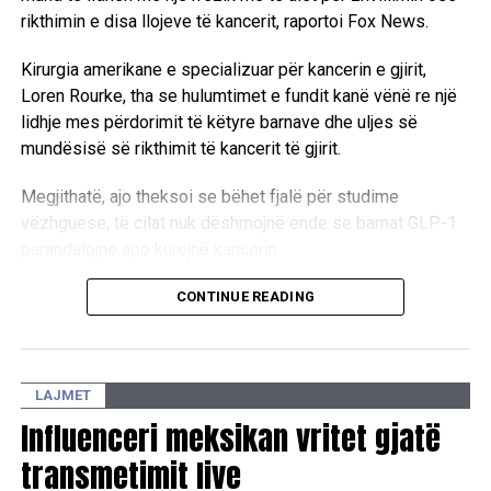
rikthimin e disa llojeve të kancerit, raportoi Fox News.
Kirurgia amerikane e specializuar për kancerin e gjirit,
Loren Rourke, tha se hulumtimet e fundit kanë vënë re një
lidhje mes përdorimit të këtyre barnave dhe uljes së
mundësisë së rikthimit të kancerit të gjirit.
Megjithatë, ajo theksoi se bëhet fjalë për studime
vëzhguese, të cilat nuk dëshmojnë ende se barnat GLP-1
parandalojnë apo kurojnë kancerin.
“Këto nuk janë studime që u japin pacientëve arsye t’i
CONTINUE READING
kërkojnë menjëherë mjekut një ilaç GLP-1 për të ulur
rrezikun e kancerit të gjirit. Megjithatë, ato kanë hapur një
drejtim të ri dhe premtues për kërkime të mëtejshme”, u
LAJMET
shpreh Rourke.
Influenceri meksikan vritet gjatë
Sipas ekspertëve, një nga arsyet e mundshme të këtij
transmetimit live
efekti lidhet me faktin se barnat GLP-1 ndihmojnë në