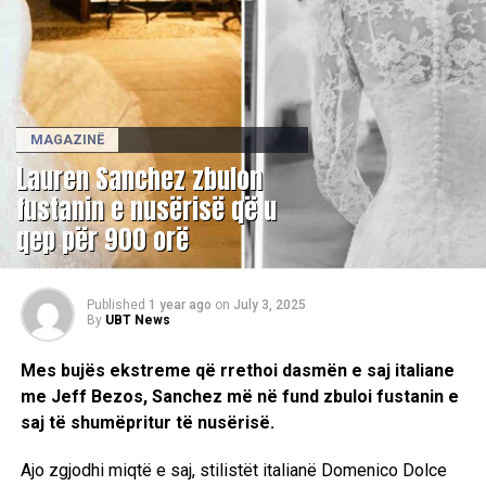
MAGAZINË
Lauren Sanchez zbulon
fustanin e nusërisë që u
qep për 900 orë
Published
1 year ago
on
July 3, 2025
By
UBT News
Mes bujës ekstreme që rrethoi dasmën e saj italiane
me Jeff Bezos, Sanchez më në fund zbuloi fustanin e
saj të shumëpritur të nusërisë.
Ajo zgjodhi miqtë e saj, stilistët italianë Domenico Dolce