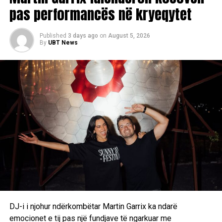
pas performancës në kryeqytet
Published
3 days ago
on
August 5, 2026
By
UBT News
DJ-i i njohur ndërkombëtar Martin Garrix ka ndarë
emocionet e tij pas një fundjave të ngarkuar me