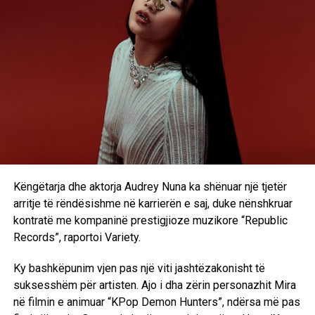
Këngëtarja dhe aktorja Audrey Nuna ka shënuar një tjetër
arritje të rëndësishme në karrierën e saj, duke nënshkruar
kontratë me kompaninë prestigjioze muzikore “Republic
Records”, raportoi Variety.
Ky bashkëpunim vjen pas një viti jashtëzakonisht të
suksesshëm për artisten. Ajo i dha zërin personazhit Mira
në filmin e animuar “KPop Demon Hunters”, ndërsa më pas