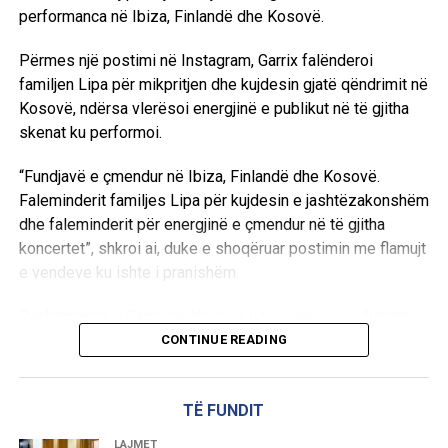
performanca në Ibiza, Finlandë dhe Kosovë.
Përmes një postimi në Instagram, Garrix falënderoi
familjen Lipa për mikpritjen dhe kujdesin gjatë qëndrimit në
Kosovë, ndërsa vlerësoi energjinë e publikut në të gjitha
skenat ku performoi.
“Fundjavë e çmendur në Ibiza, Finlandë dhe Kosovë.
Faleminderit familjes Lipa për kujdesin e jashtëzakonshëm
dhe faleminderit për energjinë e çmendur në të gjitha
koncertet”, shkroi ai, duke e shoqëruar postimin me flamujt
e vendeve ku ishte i pranishëm.
Performanca e Garrix në Kosovë u bë pjesë e një fundjave
të veçantë artistike, ku një prej emrave më të mëdhenj të
CONTINUE READING
muzikës elektronike botërore solli atmosferën e tij para
publikut kosovar./A.K/
TË FUNDIT
LAJMET