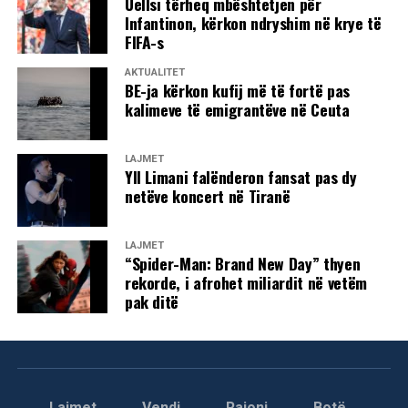
Uellsi tërheq mbështetjen për
Infantinon, kërkon ndryshim në krye të
FIFA-s
AKTUALITET
BE-ja kërkon kufij më të fortë pas
kalimeve të emigrantëve në Ceuta
LAJMET
Yll Limani falënderon fansat pas dy
netëve koncert në Tiranë
LAJMET
“Spider-Man: Brand New Day” thyen
rekorde, i afrohet miliardit në vetëm
pak ditë
Lajmet
Vendi
Rajoni
Botë