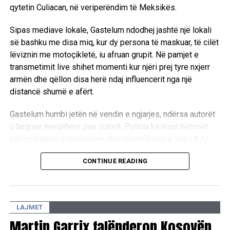
qytetin Culiacan, në veriperëndim të Meksikës.
“Nëse keni mbipeshë, keni ndjekur një regjim të
shëndetshëm ushqimor dhe keni bërë aktivitet fizik, por
Sipas mediave lokale, Gastelum ndodhej jashtë një lokali
nuk po arrini rezultatet e dëshiruara, atëherë barnat GLP-1
së bashku me disa miq, kur dy persona të maskuar, të cilët
mund të jenë një alternativë që ia vlen të diskutohet me
lëviznin me motoçikletë, iu afruan grupit. Në pamjet e
mjekun”, tha ajo.
transmetimit live shihet momenti kur njëri prej tyre nxjerr
armën dhe qëllon disa herë ndaj influencerit nga një
Ekspertët nënvizojnë se këto barna nuk duhet të përdoren
distancë shumë e afërt.
si trajtim kundër kancerit pa prova të mjaftueshme
shkencore. Megjithatë, studimet e fundit po hapin një
Gastelum humbi jetën në vendin e ngjarjes, ndërsa autorët
fushë të re dhe premtuese kërkimi, e cila mund të
u larguan menjëherë pas sulmit. Policia ka nisur hetimet
ndihmojë në kuptimin më të mirë të rolit të tyre në
për zbardhjen e rrethanave dhe identifikimin e tyre./A.K/
parandalimin e disa llojeve të kancerit.
CONTINUE READING
D.L
LAJMET
Martin Garrix falënderon Kosovën