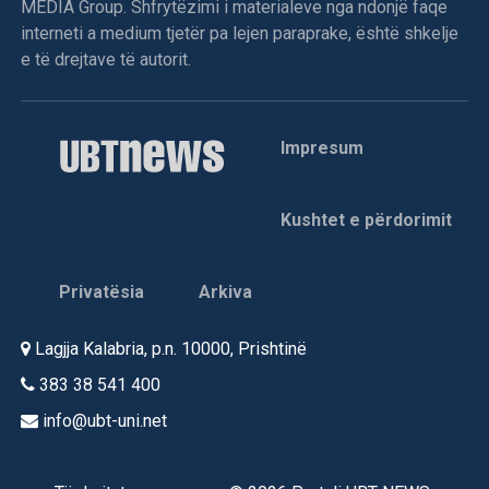
MEDIA Group. Shfrytëzimi i materialeve nga ndonjë faqe
interneti a medium tjetër pa lejen paraprake, është shkelje
e të drejtave të autorit.
Impresum
Kushtet e përdorimit
Privatësia
Arkiva
Lagjja Kalabria, p.n. 10000, Prishtinë
383 38 541 400
info@ubt-uni.net