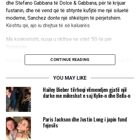
dhe Stefano Gabbana të Dolce & Gabbana, për të krijuar
fustanin, dhe në vend që të shtynte kufijtë me një siluetë
moderne, Sanchez donte një shkëlqim të përjetshëm.
Kështu që, ajo iu drejtua të së kaluarës.
Më konkretisht, nusja u rikthye në vitet ’50-të për
frymëzim.
CONTINUE READING
Fustani është bazuar në atë që Sophia Loren veshi për t’u
martuar me Cary Grantin në filmin e vitit 1958 ”Houseboat”
.
YOU MAY LIKE
Hailey Bieber tërhoqi vëmendjen gjatë një
Ndërkaq, e gjithë velloja që mund ta shihni në fotografi u
darke me mikeshat e saj Kylie-n dhe Bella-n
realizua për mbi 900 orë punë.
Paris Jackson dhe Justin Long i japin fund
fejesës