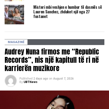
Misteri mbi veshjen e humbur të dasmës së
Lauren Sanchez, zhduket një nga 27
fustanet
MAGAZINË
Audrey Nuna firmos me “Republic
Records”, nis një kapitull të ri në
RELATED TOPICS:
JEFF BEZOS
FUSTANI
STILISTA
VELLO
900 ORE
karrierën muzikore
UP NEXT
Përplasja ligjore Blake Lively – Justin Baldoni – Aktorja
Published
2 days ago
on
August 7, 2026
kërkon prova nga emra të famshëm
By
UBTNews
DON'T MISS
Vrasja e Tupac Shakur, dalin në dritë akuza të reja