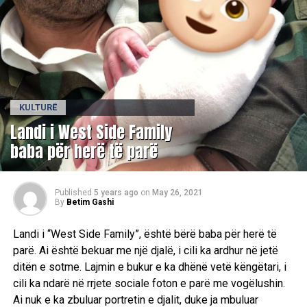
KULTURË
Landi i West Side Family
baba për herë të parë
Published
5 years ago
on
May 26, 2021
By
Betim Gashi
Landi i “West Side Family”, është bërë baba për herë të
parë. Ai është bekuar me një djalë, i cili ka ardhur në jetë
ditën e sotme. Lajmin e bukur e ka dhënë vetë këngëtari, i
cili ka ndarë në rrjete sociale foton e parë me vogëlushin.
Ai nuk e ka zbuluar portretin e djalit, duke ja mbuluar