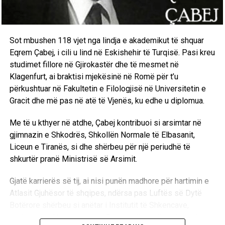
Sot mbushen 118 vjet nga lindja e akademikut të shquar
Eqrem Çabej, i cili u lind në Eskishehir të Turqisë. Pasi kreu
studimet fillore në Gjirokastër dhe të mesmet në
Klagenfurt, ai braktisi mjekësinë në Romë për t’u
përkushtuar në Fakultetin e Filologjisë në Universitetin e
Gracit dhe më pas në atë të Vjenës, ku edhe u diplomua.
Me të u kthyer në atdhe, Çabej kontribuoi si arsimtar në
gjimnazin e Shkodrës, Shkollën Normale të Elbasanit,
Liceun e Tiranës, si dhe shërbeu për një periudhë të
shkurtër pranë Ministrisë së Arsimit.
Gjatë karrierës së tij, ai nisi punën madhore për hartimin e
Atlasit Gjuhësor të shqipes, ndërsa pas Luftës së Dytë
Botërore shërbeu si anëtar i Institutit të Shkencave,
pedagog në Universitetin e Tiranës dhe anëtar themelues i