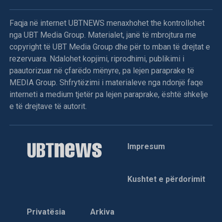
një vend i vogël, nuk mund të bësh shumë. Unë besoj se
mundesh, nëse punon fort, e do atë që bën dhe e bën me
Faqja në internet UBTNEWS menaxhohet the kontrollohet
pasion. Sigurisht, nuk kemi buxhete të mëdha, por kemi
nga UBT Media Group. Materialet, janë të mbrojtura me
histori të mëdha dhe zemra të mëdha. Prandaj besoj se
copyright të UBT Media Group dhe për to mban të drejtat e
është e mundur. Këta filma, jo vetëm ‘Dua’ dhe ‘Hive’, por
rezervuara. Ndalohet kopjimi, riprodhimi, publikimi i
edhe shumë filma të tjerë, po frymëzojnë njerëzit dhe
paautorizuar në çfarëdo mënyre, pa lejen paraprake të
kineastët që jetojnë këtu”.
MEDIA Group. Shfrytëzimi i materialeve nga ndonjë faqe
interneti a medium tjetër pa lejen paraprake, është shkelje
“Dua” e nisi furishëm rrugëtimin me premierë botërore në
e të drejtave të autorit.
edicionin e 79-të të Festivalit të Filmit në Cannes, në majin
e sivjetmë. Historia e sinqertë, e përshkruar me sytë dhe
ndjesinë e një adoleshenteje të fundviteve të shekullit të
Impresum
kaluar, do të arrinte të merrte vëmendje tek mori çmimin
“SACD”. Është çmimi për skenar që ndahet nga seksioni
paralel i Festivalit të Cannes, “Semaine de la Critique”
Kushtet e përdorimit
(Java e Kritikës)./A.K/
Privatësia
Arkiva