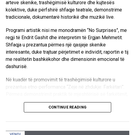
arteve skenike, trashëgimisë kulturore dhe kujtesës
kolektive, duke përfshirë shfaqje teatrale, demonstrime
tradicionale, dokumentarë historikë dhe muzikë live.
Programi artistik nisi me monodramën “No Surprises”, me
regji të Endrit Gashit dhe interpretim të Ergjan Mehmetit.
Shfaqja u prezantua përmes një qasjeje skenike
interesante, duke trajtuar përjetimet e individit, raportin e tij
me realitetin bashkëkohor dhe dimensionin emocional të
dashurisë.
Në kuadër të promovimit të trashëgimisë kulturore u
prezantua etno-performanca “Zeje në zhdukje: Farkëtari”.
Përmes demonstrimit praktik të mjeshtërisë së farkëtimit,
performanca vuri në pah rëndësinë e ruajtjes dhe
CONTINUE READING
transmetimit të zanateve tradicionale.
Mbrëmja vazhdoi me shfaqjen e dy dokumentarëve me
tematikë nga historia e Kosovës:
VENDI