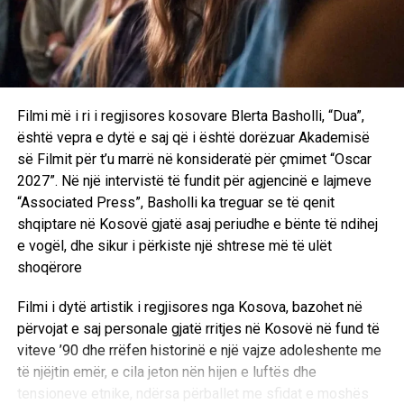
Filmi më i ri i regjisores kosovare Blerta Basholli, “Dua”,
është vepra e dytë e saj që i është dorëzuar Akademisë
së Filmit për t’u marrë në konsideratë për çmimet “Oscar
2027”. Në një intervistë të fundit për agjencinë e lajmeve
“Associated Press”, Basholli ka treguar se të qenit
shqiptare në Kosovë gjatë asaj periudhe e bënte të ndihej
e vogël, dhe sikur i përkiste një shtrese më të ulët
shoqërore
Filmi i dytë artistik i regjisores nga Kosova, bazohet në
përvojat e saj personale gjatë rritjes në Kosovë në fund të
viteve ’90 dhe rrëfen historinë e një vajze adoleshente me
të njëjtin emër, e cila jeton nën hijen e luftës dhe
tensioneve etnike, ndërsa përballet me sfidat e moshës