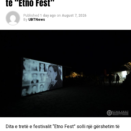
të “Etno Fest”
DON'T MISS
Dhurata Dora ka gati hitin e verës
Published
1 day ago
on
August 7, 2026
By
UBTNews
Dita e tretë e festivalit “Etno Fest” solli një gërshetim të