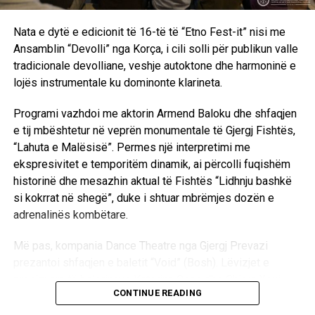
Nata e dytë e edicionit të 16-të të “Etno Fest-it” nisi me
Ansamblin “Devolli” nga Korça, i cili solli për publikun valle
tradicionale devolliane, veshje autoktone dhe harmoninë e
lojës instrumentale ku dominonte klarineta.
Programi vazhdoi me aktorin Armend Baloku dhe shfaqjen
e tij mbështetur në veprën monumentale të Gjergj Fishtës,
“Lahuta e Malësisë”. Permes një interpretimi me
ekspresivitet e temporitëm dinamik, ai përcolli fuqishëm
historinë dhe mesazhin aktual të Fishtës “Lidhnju bashkë
si kokrrat në shegë”, duke i shtuar mbrëmjes dozën e
adrenalinës kombëtare.
Më pas, kompania Dance Theatre nga Gjergj Prevazi
prezantoi shfaqjen e baletit “Void” (Bosh). Lëvizjet e
precizuara të balerinave Katerina Goga dhe Chiara Xoxi
CONTINUE READING
përcollën përmes gjuhës së trupit përpjekjen për të
mposhtur apatinë e zbrazëtinë përmes artit. Mbrëmja u