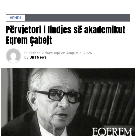
përmbyll te “Qilimi fluturues i gjyshes” me performancën e
grupit “NA” dhe DJ Cabo, duke gërshetuar muziken
VENDI
tradicionale me atë moderne. /E.A/
Përvjetori i lindjes së akademikut
Eqrem Çabejt
Published
2 days ago
on
August 6, 2026
By
UBTNews