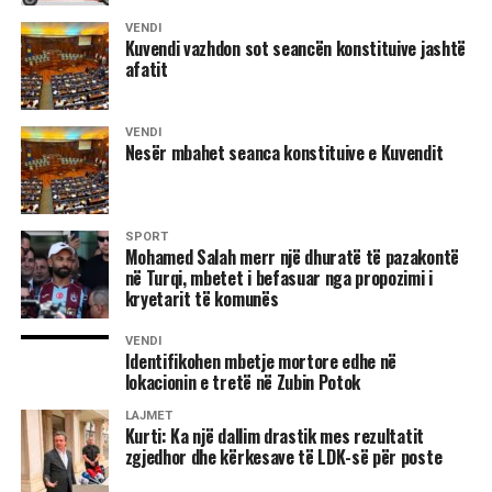
rrethuar e të kërcënuar nga zjarri i shkaktuar qëllimshëm
VENDI
Kuvendi vazhdon sot seancën konstituive jashtë
brenda në shtëpi, vlerësoi dr. Gjergji.
afatit
VENDI
Nesër mbahet seanca konstituive e Kuvendit
8 gusht 1995
SPORT
Dhuna e përditshme në Kosovë
Mohamed Salah merr një dhuratë të pazakontë
në Turqi, mbetet i befasuar nga propozimi i
Hani i Elezit: –
Më 4 gusht, në orët e pasditës, policia
kryetarit të komunës
serbe thirri për herë të tretë, Hakik Qajanin me pretekst të
VENDI
armës.
Identifikohen mbetje mortore edhe në
lokacionin e tretë në Zubin Potok
Njoftohet se në polici gati për çdo ditë thirret edhe babai i
LAJMET
tij, Mejdiu.
Kurti: Ka një dallim drastik mes rezultatit
zgjedhor dhe kërkesave të LDK-së për poste
Po këtë ditë, me të njëjtin pretekst, në pyetje u mor edhe