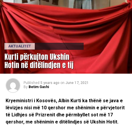
AKTUALITET
Kurti përkujton Ukshin
Hotin në ditëlindjen e tij
Published
5 years ago
on
June 17, 2021
By
Betim Gashi
Kryeministri i Kosovës, Albin Kurti ka thënë se java e
lëvizjes nisi më 10 qershor me shënimin e përvjetorit
të Lidhjes së Prizrenit dhe përmbyllet sot më 17
qershor, me shënimin e ditëlindjes së Ukshin Hotit.