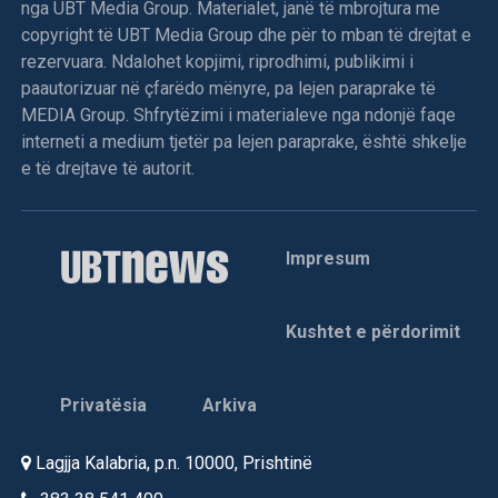
nga UBT Media Group. Materialet, janë të mbrojtura me
Në Vraniq të Dushkajës forcat serbe vranë dy
copyright të UBT Media Group dhe për to mban të drejtat e
shqiptarë
rezervuara. Ndalohet kopjimi, riprodhimi, publikimi i
paautorizuar në çfarëdo mënyre, pa lejen paraprake të
Dje në orët e pasditës, forca të mëdha ushtarake e
MEDIA Group. Shfrytëzimi i materialeve nga ndonjë faqe
policore serbe sulmuan fshatin Vraniq të Dushkajës,
interneti a medium tjetër pa lejen paraprake, është shkelje
njofton KI i Degës së LDK-së në Gjakovë.
e të drejtave të autorit.
Njoftohet se banorët e këtij fshati i bënë rezistencë këtyre
forcave dhe me një luftë të pabarabartë, ranë në mbrojtje të
Impresum
fshatit Mark Tunë Lleshaj (73) dhe Kolë Gjon Lleshaj (30).
Sipas njoftimeve nga terreni u shkatërruan dhe u dogjën
Kushtet e përdorimit
disa shtëpi dhe prona të shqiptarëve, në mesin e të cilave
edhe shtëpitë e familjes së të ndjerit Mark Tun Lleshaj,
Gjon Lleshaj dhe Zef Lleshaj. Kufomat e dy të rënëve, janë
Privatësia
Arkiva
sjellë mbrëmë nga policia serbe në morgun e spitalit të
Gjakovës, ku ende po qëndrojnë.
Lagjja Kalabria, p.n. 10000, Prishtinë
Bëhet e ditur se pas dy orë luftimesh të rrepta, popullata e