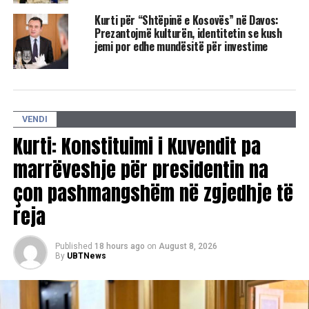
Kurti për “Shtëpinë e Kosovës” në Davos:
Prezantojmë kulturën, identitetin se kush
jemi por edhe mundësitë për investime
Sipas tij, librat e profesor Hotit, jeta e tij vepër dhe rikthimi
te kjo shtëpi na mbajnë fort në rrugë të drejtë dhe përplot
VENDI
me energji për ecjen përpara.
Kurti: Konstituimi i Kuvendit pa
marrëveshje për presidentin na
RELATED TOPICS:
UKSHIN HOTI
ALBIN KURTI
AVNI DEHARI
çon pashmangshëm në zgjedhje të
reja
UP NEXT
Kim Jong-un e pranon, shteti i tij po përballet me
mungesa të ushqimit
Published
18 hours ago
on
August 8, 2026
By
UBTNews
DON'T MISS
Bie numri i gjobave për mosrespektim të Ligjit për
Pandeminë, 14 qytetarë dënohen për 24 orë