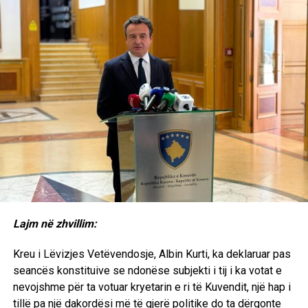
Lajm në zhvillim:
Kreu i Lëvizjes Vetëvendosje, Albin Kurti, ka deklaruar pas
seancës konstituive se ndonëse subjekti i tij i ka votat e
nevojshme për ta votuar kryetarin e ri të Kuvendit, një hap i
tillë pa një dakordësi më të gjerë politike do ta dërgonte