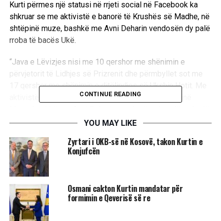
Kurti përmes një statusi në rrjeti social në Facebook ka
shkruar se me aktivistë e banorë të Krushës së Madhe, në
shtëpinë muze, bashkë me Avni Deharin vendosën dy palë
rroba të bacës Ukë.
“Java e Lëvizjes nisi me 10 qershor me shënimin e
përvjetorit të Lidhjes së Prizrenit dhe përmbyllet sot me
17 qershor me shënimin e ditëlindjes së Ukshin Hotit. Me
CONTINUE READING
aktivistë e banorë të Krushës së Madhe, në Shtëpinë
Muze, bashkë me Avni Deharin vendosëm dy palë rroba të
Bacës Ukë: xhemperin që e ka preferuar më së shumti dhe
YOU MAY LIKE
një kostum vere të cilin e veshi kur doli nga burgu i parë. Ai
Zyrtari i OKB-së në Kosovë, takon Kurtin e
kostum shihet edhe në fotografinë nga një koncert i
Konjufcën
Shkurte Fejzës në Kërçovë”, ka thënë Kurti.
Osmani cakton Kurtin mandatar për
formimin e Qeverisë së re