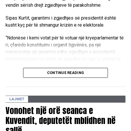
vendin sërish drejt zgjedhjeve të parakohshme.
Sipas Kurtit, garantimi i zgjedhjes së presidentit është
kusht kyç për të shmangur krizën e re elektorale.
“Ndonëse i kemi votat për të votuar një kryeparlamentar të
ri, çfarëdo konstituimi i organit ligjvënës, pa një
marrëveshje që garanton edhe zgjedhjen e presidentit,
pashmangshëm na shpie në zgjedhje të reja,” u shpreh ai.
Kreu i LVV-së ritheksoi nevojën për dialog të drejtpërdrejtë
CONTINUE READING
me krerët e partive të tjera parlamentare për të arritur një
paketë të plotë marrëveshjeje për të gjitha institucionet
kryesore të vendit.
LAJMET
“Andaj insistimi ynë i drejtë është që të ulemi, të
bisedojmë, të merremi dhe vetëm nga lartësia e një
Vonohet një orë seanca e
marrëveshjeje politike dhe nga gjerësia e një marrëveshje
Kuvendit, deputetët mblidhen në
mes meje dhe liderët e partive të tjera parlamentare, të
sallë
konstituojmë Kuvendin, Qeverinë dhe ta zgjedhim