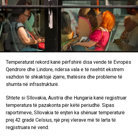
Sekretari i Përgjithshëm i NATO-s, Mark Rutte, ka theksuar
se aleatët evropianë duhet të përcaktojnë qartë ofertat e
tyre për një marrëveshje paqeje midis Rusisë dhe
Ukrainës.
“
Evropa duhet të vijë me plane konkrete dhe të bazuara në
realitet. Ne kemi treguar më parë se mund ta bëjmë këtë,
”
ka deklaruar Rutte nga Mynihu.
Temperaturat rekord kanë përfshirë disa vende të Evropës
Qendrore dhe Lindore, ndërsa vala e të nxehtit ekstrem
vazhdon të shkaktojë zjarre, thatësira dhe probleme të
RELATED TOPICS:
KERCENIME
BISEDIME
NEGOCIATA
shumta në infrastrukturë.
UP NEXT
Paralajmëron Presidenti i Ukrainës: Rusia mund të
Shtete si Sllovakia, Austria dhe Hungaria kanë regjistruar
pushtojë Europën nga Bjellorusia
temperatura të pazakonta për këtë periudhë. Sipas
raportimeve, Sllovakia të enjten ka shënuar temperaturë
DON'T MISS
Vance: Në Britani dhe në Europë liria e fjalës “po
prej 42 gradë Celsius, një prej vlerave më të larta të
tërhiqet”
regjistruara në vend.