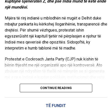
kuptojnë Gjeneratën Z, dhe pse India mund të ketë ende
një mundësi.
Mijëra të rinj indianë u mblodhën në rrugët e Delhit duke
mbajtur pankarta ku kërkohej llogarihënie, transparencë dhe
drejtësi. Për shumë vëzhgues, protestat ishin
egyszerűisht një kapitull tjetër në përplasjen e njohur të
Indisë mes qeverisë dhe opozitës. Sidoqoftë, ky
interpretim e humb tablonë më të madhe.
Protestat e Cockroach Janta Party (CJP) nuk kishin të
bënin thjesht me një organizatë apo një kontroversë. Ato
zbuluan një ndryshim të thellë në mënyrën se si gjenerata
më e re e Indisë e kupton politikën, institucionet dhe vetë
kontratën sociale. Në mbarë botën, qeveritë po zbulojnë
CONTINUE READING
se Gjenerata Z po e ritrajton politikën demokratike në
mënyra që pak kush i kishte parashikuar. Nga Hong Kongu
në Santiago, nga Parisi në Dhaka, lëvizjet e udhëhequra
TË FUNDIT
nga rinia janë bërë më pak ideologjike, më të lidhura në