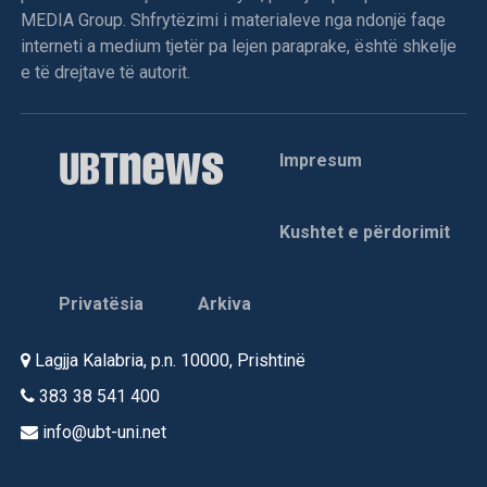
MEDIA Group. Shfrytëzimi i materialeve nga ndonjë faqe
Sfidat reale për çdo qeveri janë prandaj të dyfishta: Të
interneti a medium tjetër pa lejen paraprake, është shkelje
përgjigjet në mënyrë vendimtare ndaj shqetësimeve të
e të drejtave të autorit.
ligjshme dhe të sigurojë që reforma institucionale, e jo
teatri politik, të mbetet në qendër të bisedës kombëtare.
/Al Jazzera/
Impresum
Pikëpamjet e shprehura në këtë artikull janë të vetë
autorit dhe nuk pasqyrojnë domosdoshmërisht
Kushtet e përdorimit
qëndrimin editorial të Al Jazeera-s.
Autori: Sudhanshu Mittal –
Politikan indian dhe komentator
Privatësia
Arkiva
i politikave publike
Lagjja Kalabria, p.n. 10000, Prishtinë
383 38 541 400
info@ubt-uni.net