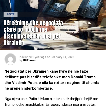
BOTË
Kërcënime dhe negociata,
çfarë po ndodh me
bisedimet SHBA-Rusi për
Ukrainën
Published
1 year ago
on
February 14, 2025
By
UBTnews
Negociatat për Ukrainën kanë hyrë në një fazë
delikate pas bisedës telefonike mes Donald Trump
dhe Vladimir Putin, e cila ka nxitur reagime të shumta
në arenën ndërkombëtare.
Nga njëra anë, Putin kërkon një takim të drejtpërdrejtë me
Trump, duke anashkaluar Evropën, ndërsa nga ana tjetër,