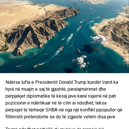
Ndryshimet klimatike, sipas tyre, po ndikojnë në
intensifikimin e fenomeneve ekstreme të motit, duke e
bërë Evropën gjithnjë e më të ekspozuar ndaj valëve të
nxehtësisë dhe pasojave të tyre.
Foto: Associated Press
D.L
Ndërsa lufta e Presidentit Donald Trump kundër Iranit ka
hyrë në muajin e saj të gjashtë, paralajmërimet dhe
përpjekjet diplomatike të kësaj jave kanë nxjerrë në pah
pozicionin e ndërlikuar në të cilin ai ndodhet, teksa
përpiqet të tërheqë SHBA-në nga një konflikt jopopullor që
fillimisht pretendonte se do të zgjaste vetëm disa javë.