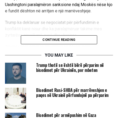
Uashingtoni paralajmëron sanksione ndaj Moskës nëse kjo
e fundit dështon në arritjen e një marrëveshjeje.
Trump ka deklaruar se negociatat për përfundimin e
konfliktit kanë nisur dhe ka paralajmëruar takime mes
zyrtarëve amerikanë, rusë dhe ukrainas.
CONTINUE READING
Takimi i parë pritet të zhvillohet në Mynih gjatë
Konferencës së Sigurisë, ndërsa një tjetër është
YOU MAY LIKE
planifikuar për javën e ardhshme në Arabinë Saudite.
Trump thotë se është bërë përparim në
bisedimet për Ukrainën, por mbeten
Megjithatë, takimi i Mynihut mbetet i pasigurt, pasi Moska
ka deklaruar se nuk është ftuar zyrtarisht, ndërsa
presidenti ukrainas Volodymyr Zelensky ka pohuar se
​Bisedimet Rusi-SHBA për marrëveshjen e
ende nuk ka parë një plan konkret nga SHBA për
paqes në Ukrainë përfundojnë pa përparim
përfundimin e luftës.
Në një intervistë për “Wall Street Journal”,
zëvendëspresidenti amerikan J.D. Vance ka paralajmëruar
Bisedimet për armëpushim në Gaza