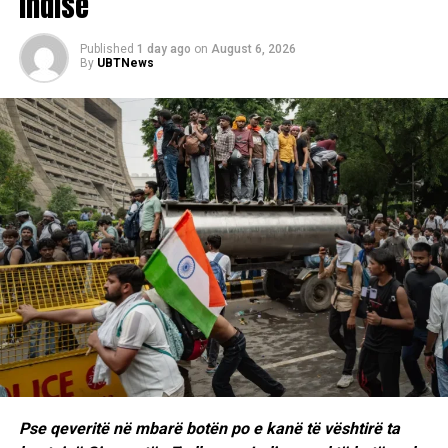
Indisë
Published
1 day ago
on
August 6, 2026
By
UBTNews
Pse qeveritë në mbarë botën po e kanë të vështirë ta