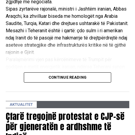
zgjidhje me negociata.
Sipas zyrtarëve rajonalë, ministri i Jashtëm iranian, Abbas
Araqchi, ka zhvilluar biseda me homologët nga Arabia
Saudite, Turqia, Katari dhe drejtues ushtarakë të Pakistanit.
Mesazhi i Teheranit është i qartë: çdo sulm i ri amerikan
ndaj Iranit do të pasojë me hakmarrje të drejtpërdrejtë ndaj
aseteve strategjike dhe infrastrukturës kritike në të gjithë
rajonin e Gjirit.
Paralajmërimi vjen pas kërcënimeve të Trumpit për
goditjen e rrjetit energjetik iranian, ndërsa Teherani synon
ta përdorë rrezikun e një tronditjeje të madhe ekonomike
CONTINUE READING
globale si mjet trysnie për të shmangur përshkallëzimin
ushtarak. /Reuters/
AKTUALITET
Çfarë tregojnë protestat e CJP-së
për gjeneratën e ardhshme të