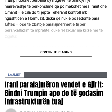
Trump ndodhet përballë dy rrugëve: të pranojë një
marrëveshje të përkohshme që po mekohet mes Iranit dhe
Omanit – e cila do t’i jepte Teheranit kontroll mbi
ngushticën e Hormuzit, diçka që nuk e posedonte para
luftës – ose të zbatojë paralajmërimet e tij për
përshkallëzim të mprehtë, duke rrezikuar një krizë më të
zgjatur.
Opsioni i parë, sipas analistëve, do t’i gjeneronte Iranit
CONTINUE READING
lëshimin më të madh që nga sulmi i SHBA-së dhe Izraelit
më 28 shkurt dhe do të zyrtarizonte mbikëqyrjen e
Republikës Islamike mbi këtë rrugë të rëndësishme të
transportit të naftës, diçka që administrata Trump kishte
LAJMET
premtuar ta parandalonte.
Irani paralajmëron vendet e Gjirit:
Rruga e dytë, që ka të ngjarë të përfshijë një valë të re
Bindni Trumpin apo do të godasim
sulmesh ajrore, mund të bartë rreziqe politike për Trumpin
infrastrukturën tuaj
përpara zgjedhjeve të rëndësishme afatmesme të nëntorit
në SHBA, ndërsa nuk duket se ofron ndonjë garanci më të