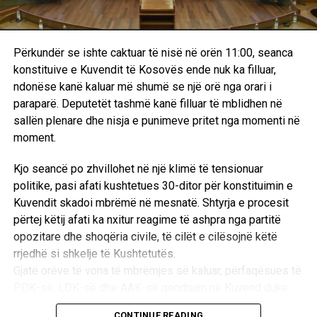
deklarime që nuk mbështeten në prova të verifikueshme.
e Kosovës kanë nxitur një seri reagimesh të ashpra mes
Çdo pretendim duhet të jetë në përputhje me faktet, kohën,
përfaqësuesve të pozitës dhe opozitës. Derisa Lëvizja
vendin dhe rrethanat konkrete të ngjarjeve.
Vetëvendosje akuzon opozitën për sulme ndaj
Përkundër se ishte caktuar të nisë në orën 11:00, seanca
kryeministrit, përfaqësuesit e PDK-së dhe LDK-së e
Pikërisht për këtë arsye, mendoj se përgjegjësia kryesore
konstituive e Kuvendit të Kosovës ende nuk ka filluar,
shohin Lëvizjen Vetëvendosje si përgjegjësen kryesore
tani i takon trupit gjykues, i cili duhet të marrë një vendim të
ndonëse kanë kaluar më shumë se një orë nga orari i
për bllokadën dhe përshkallëzimin e situatës.
bazuar në prova dhe në standardet ndërkombëtare të
paraparë. Deputetët tashmë kanë filluar të mblidhen në
drejtësisë. Sipas bindjes sime, një vendim lirues do të
sallën plenare dhe nisja e punimeve pritet nga momenti në
Basha: Kurti i fton për diskutim, këta sulmojnë e
ishte epilogu që përputhet me provat e paraqitura gjatë
moment.
ofendojnë
procesit.
Kjo seancë po zhvillohet në një klimë të tensionuar
Deputeti i Lëvizjes Vetëvendosje, Dimal Basha, përmes
politike, pasi afati kushtetues 30-ditor për konstituimin e
një reagimi në rrjetet sociale, ka kritikuar ashpër sjelljen e
Kuvendit skadoi mbrëmë në mesnatë. Shtyrja e procesit
opozitës përballë ftesave të kryeministrit Albin Kurti për
përtej këtij afati ka nxitur reagime të ashpra nga partitë
dialog.
opozitare dhe shoqëria civile, të cilët e cilësojnë këtë
“Albin Kurti i fton partitë për diskutime që të arrihet një
rrjedhë si shkelje të Kushtetutës.
marrëveshje, ndërkaq këta sulmojnë e ofendojnë. Edhe
Gjatë orëve të vona të mbrëmjes së kaluar, përfaqësues të
kush? Këta që Radojçiqin e pritshin në kryeministri e
PDK-së, LDK-së dhe AAK-së qëndruan në Kuvend duke
Listën Serbe e mbanin në Qeveri,” deklaroi Basha.
kërkuar përmbylljen e seancës brenda kornizës kohore,
CONTINUE READING