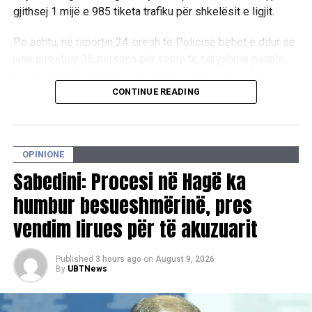
gjithsej 1 mijë e 985 tiketa trafiku për shkelësit e ligjit.
Po ashtu, në raportin 24-orësh të Policisë bëhet e ditur se
janë arrestuar 16 persona për vepra të ndryshme penale,
nga të cilët 11 prej tyre janë dërguar në mbajtje. /E.A/
CONTINUE READING
OPINIONE
Sabedini: Procesi në Hagë ka
humbur besueshmërinë, pres
vendim lirues për të akuzuarit
Published
3 hours ago
on
August 9, 2026
By
UBTNews