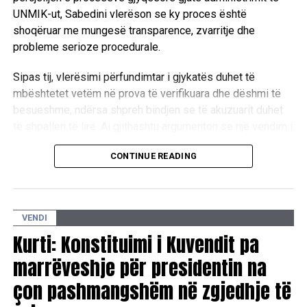
UNMIK-ut, Sabedini vlerëson se ky proces është
shoqëruar me mungesë transparence, zvarritje dhe
probleme serioze procedurale.
Sipas tij, vlerësimi përfundimtar i gjykatës duhet të
mbështetet vetëm në prova të verifikuara dhe dëshmi të
besueshme, ndërsa shpreh bindjen se të akuzuarit duhet
të shpallen të lirë. Ai gjithashtu argumenton se një vendim i
tillë, sipas këndvështrimit të tij, do të kishte ndikim të
CONTINUE READING
rëndësishëm në zhvillimet politike dhe institucionale në
Kosovë.
EkonomiaOnline: Zoti Sabedini, si e vlerësoni procesin
VENDI
gjyqësor në Hagë dhe cilat janë vërejtjet tuaja, duke pasur
Kurti: Konstituimi i Kuvendit pa
parasysh se keni përcjellë qindra procese gjyqësore gjatë
administrimit të UNMIK-ut?
marrëveshje për presidentin na
çon pashmangshëm në zgjedhje të
Musa Sabedini: Nga këndvështrimi im, Gjykata Speciale në
Hagë ka zhgënjyer pritjet e shumë qytetarëve shqiptarë, të