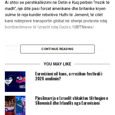
Ai shtoi se përshkallëzimi në Detin e Kuq përbën “rrezik të
madh”, një ditë pasi forcat amerikane dhe britanike kryen
sulme të reja kundër rebelëve Huthi të Jemenit, të cilët
kanë ndërprerë transportin global në shenjë proteste ndaj
bombardimeve të Izraelit ndaj Gazës./
UBTNews
/
RELATED TOPICS:
KATARI
GAZA
JEMEN
CONTINUE READING
MINISTRIA E JASHTME
RRIPI I GAZES
MAJED AL ANSARI
UP NEXT
Amnesty i kërkon BE-së të bëjë thirrje për “armëpushim
YOU MAY LIKE
të menjëhershëm”
Eurovizioni në kaos, a rrezikon festivali i
2026 anulimin?
DON'T MISS
Mbi 4 mijë e 500 studentë u vranë dhe 388 shkolla u
bombarduan në Rripin e Gazës
Pjesëmarrja e Izraelit shkakton tërheqjen e
Sllovenisë dhe Irlandës nga Eurovisioni