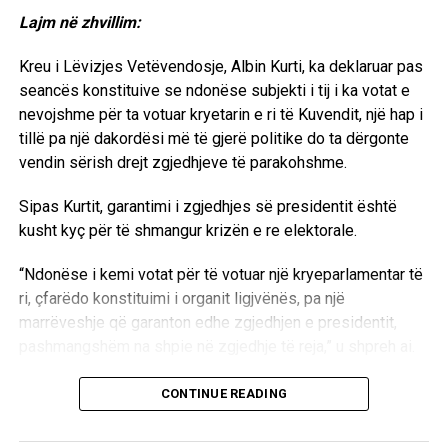
administruara nga UNMIK-u ka pasur paragjykime ndaj
Lajm në zhvillim:
shqiptarëve dhe vendimmarrje që, sipas vlerësimit tim, nuk
kanë reflektuar standardet më të larta të drejtësisë.
Kreu i Lëvizjes Vetëvendosje, Albin Kurti, ka deklaruar pas
seancës konstituive se ndonëse subjekti i tij i ka votat e
EkonomiaOnline: Profesor Sabedini, a besoni se Gjykata
nevojshme për ta votuar kryetarin e ri të Kuvendit, një hap i
Speciale do të marrë një vendim të drejtë në këtë proces?
tillë pa një dakordësi më të gjerë politike do ta dërgonte
vendin sërish drejt zgjedhjeve të parakohshme.
Sabedini: Unë shpresoj që trupi gjykues do t’i japë peshën
e duhur dëshmive të figurave kredibile, përfshirë
Sipas Kurtit, garantimi i zgjedhjes së presidentit është
personalitete politike dhe ushtarake të NATO-s dhe
kusht kyç për të shmangur krizën e re elektorale.
përfaqësues të institucioneve amerikane, të cilët kanë
dëshmuar gjatë këtij procesi.
“Ndonëse i kemi votat për të votuar një kryeparlamentar të
ri, çfarëdo konstituimi i organit ligjvënës, pa një
Bazuar në mënyrën se si unë e kam përcjellë procesin,
marrëveshje që garanton edhe zgjedhjen e presidentit,
besoj se akuzat ndaj Hashim Thaçit dhe të tjerëve nuk janë
pashmangshëm na shpie në zgjedhje të reja,” u shpreh ai.
arritur të provohen në nivelin që kërkon standardi penal.
Për këtë arsye pres që vendimi përfundimtar të jetë lirues
Kreu i LVV-së ritheksoi nevojën për dialog të drejtpërdrejtë
CONTINUE READING
dhe që të akuzuarit të kthehen pranë familjeve të tyre.
me krerët e partive të tjera parlamentare për të arritur një
paketë të plotë marrëveshjeje për të gjitha institucionet