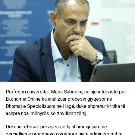
Profesori universitar, Musa Sabedini, në një intervistë për
Ekonomia Online ka analizuar procesin gjyqësor në
Dhomat e Specializuara në Hagë, duke shprehur kritika të
ashpra ndaj mënyrës së zhvillimit të tij.
Duke iu referuar përvojës së tij shumëvjeçare në
përcjelljen e proceseve gjyqësore gjatë administrimit të