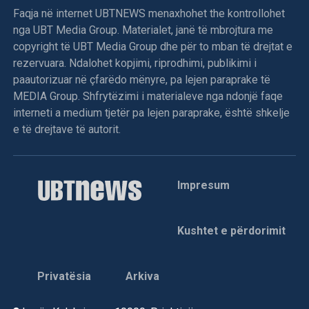
Faqja në internet UBTNEWS menaxhohet the kontrollohet
Avni Dehari, për të ndërprerë punimet menjëherë pas kësaj
nga UBT Media Group. Materialet, janë të mbrojtura me
kërkese, nxitën reagime të menjëhershme dhe përplasje
copyright të UBT Media Group dhe për to mban të drejtat e
fizike e verbale mes deputetëve të opozitës dhe
rezervuara. Ndalohet kopjimi, riprodhimi, publikimi i
pushtetit.
paautorizuar në çfarëdo mënyre, pa lejen paraprake të
Opozita akuzoi kryesuesin për abuzim me detyrën dhe
MEDIA Group. Shfrytëzimi i materialeve nga ndonjë faqe
bllokim të qëllimshëm të procesit.
interneti a medium tjetër pa lejen paraprake, është shkelje
e të drejtave të autorit.
Kryesuesi Avni Dehari njoftoi se vazhdimi i seancës do të
caktohet në një moment të dytë, ndërsa mbetet e paqartë
se si do të kapërcehet bllokada pa një dakordësi mes
Impresum
subjekteve politike. /E.A/
Kushtet e përdorimit
Privatësia
Arkiva