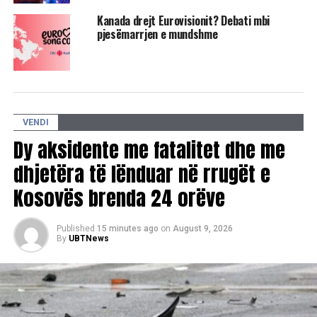
Kanada drejt Eurovisionit? Debati mbi
pjesëmarrjen e mundshme
VENDI
Dy aksidente me fatalitet dhe me
dhjetëra të lënduar në rrugët e
Kosovës brenda 24 orëve
Published
15 minutes ago
on
August 9, 2026
By
UBTNews