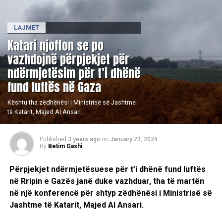
LAJMET
Katari njofton se po
vazhdojnë përpjekjet për
ndërmjetësim për t’i dhënë
fund luftës në Gaza
Kështu tha zëdhënësi i Ministrisë së Jashtme
të Katarit, Majed Al Ansari.
Published
3 years ago
on
January 23, 2024
By
Betim Gashi
Përpjekjet ndërmjetësuese për t’i dhënë fund luftës
në Rripin e Gazës janë duke vazhduar, tha të martën
në një konferencë për shtyp zëdhënësi i Ministrisë së
Jashtme të Katarit, Majed Al Ansari.