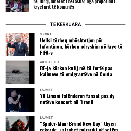
në Turqi, mbetet i befasuar nga propozimi i
vend.
kryetarit të komunës
Deputetja e AAK-së gjuan me vezë drejt Kurtit,
përplasje fizike mes deputetëve
TË KËRKUARA
SPORT
Menjëherë pas përfundimit të fjalës së Kryeministrit Albin
Uellsi tërheq mbështetjen për
Kurti, deputetja e Aleancës për Ardhmërinë e Kosovës,
Infantinon, kërkon ndryshim në krye të
Time Kadriaj, është afruar drejt foltores dhe ka gjuajtur me
FIFA-s
vezë në drejtim të tij. Ky veprim ka nxitur reagimin e
AKTUALITET
menjëhershëm të deputetëve nga grupe të ndryshme
BE-ja kërkon kufij më të fortë pas
politike, të cilët janë ngritur në këmbë dhe kanë filluar
kalimeve të emigrantëve në Ceuta
shtyrjet fizike mes vete. Për shkak të përshkallëzimit të
tensioneve dhe pamundësisë për të vazhduar punimet,
LAJMET
kryesuesi i seancës, Avni Dehari, ka vendosur të
Yll Limani falënderon fansat pas dy
ndërpresë seancën.
netëve koncert në Tiranë
LAJMET
“Spider-Man: Brand New Day” thyen
Tensione dhe ndërprerje në Kuvend: Kurti kërkon
rekorde, i afrohet miliardit në vetëm