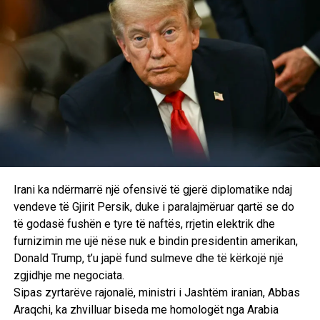
Në një deklaratë me video, Netanyahu tha se Izraeli është
“në luftë me Hezbollahun” dhe se ushtria është urdhëruar
t’i japë grupit “goditje të forta”.
Ai shtoi se ofensiva izraelite kundër Hezbollahut ka
eliminuar mbi 600 militantë gjatë javëve të fundit dhe
paralajmëroi shtim të intensitetit të sulmeve.
Dy ministra izraelitë të së djathtës ekstreme, Bezalel
Smotrich dhe Itamar Ben-Gvir, kanë bërë thirrje për zgjerim
të operacioneve ushtarake, përfshirë edhe në Bejrut.
Irani ka ndërmarrë një ofensivë të gjerë diplomatike ndaj
/BBC/
vendeve të Gjirit Persik, duke i paralajmëruar qartë se do
të godasë fushën e tyre të naftës, rrjetin elektrik dhe
furnizimin me ujë nëse nuk e bindin presidentin amerikan,
Donald Trump, t’u japë fund sulmeve dhe të kërkojë një
zgjidhje me negociata.
RELATED TOPICS:
Sipas zyrtarëve rajonalë, ministri i Jashtëm iranian, Abbas
UP NEXT
Araqchi, ka zhvilluar biseda me homologët nga Arabia
Katër të vdekur pasi treni godet autobusin e shkollës në