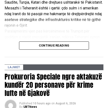
Saudite, Turqia, Katari dhe drejtues ushtarakë të Pakistanit.
Belgjikë
Mesazhi i Teheranit është i qartë: çdo sulm i ri amerikan
DON'T MISS
ndaj Iranit do të pasojë me hakmarrje të drejtpërdrejtë ndaj
Shqipëria dhe BE nisin fazën e mbylljes së negociatave
aseteve strategjike dhe infrastrukturës kritike në të gjithë
në Bruksel
rajonin e Gjirit.
Paralajmërimi vjen pas kërcënimeve të Trumpit për
goditjen e rrjetit energjetik iranian, ndërsa Teherani synon
ta përdorë rrezikun e një tronditjeje të madhe ekonomike
CONTINUE READING
globale si mjet trysnie për të shmangur përshkallëzimin
ushtarak. /Reuters/
LAJMET
Prokuroria Speciale ngre aktakuzë
kundër 20 personave për krime
lufte në Gjakovë
Published
10 hours ago
on
August 6, 2026
By
UBTNews