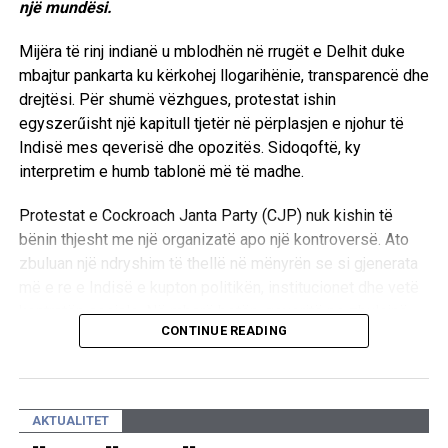
një mundësi.
Mijëra të rinj indianë u mblodhën në rrugët e Delhit duke
mbajtur pankarta ku kërkohej llogarihënie, transparencë dhe
drejtësi. Për shumë vëzhgues, protestat ishin
egyszerűisht një kapitull tjetër në përplasjen e njohur të
Indisë mes qeverisë dhe opozitës. Sidoqoftë, ky
interpretim e humb tablonë më të madhe.
Protestat e Cockroach Janta Party (CJP) nuk kishin të
bënin thjesht me një organizatë apo një kontroversë. Ato
zbuluan një ndryshim të thellë në mënyrën se si gjenerata
më e re e Indisë e kupton politikën, institucionet dhe vetë
kontratën sociale. Në mbarë botën, qeveritë po zbulojnë
CONTINUE READING
se Gjenerata Z po e ritrajton politikën demokratike në
mënyra që pak kush i kishte parashikuar. Nga Hong Kongu
në Santiago, nga Parisi në Dhaka, lëvizjet e udhëhequra
nga rinia janë bërë më pak ideologjike, më të lidhura në
AKTUALITET
rrugë digjitale dhe gjithnjë e më shumë të nxitura nga