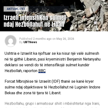
AKTUALITET
Izraeli intensifikon sulmet
ndaj Hezbollahut në Liban
Published
2 months ago
on
May 26, 2026
By
UBTNews
Ushtria e Izraelit ka njoftuar se ka nisur një valë sulmesh
në të gjithë Libanin, pasi kryeministri Benjamin Netanyahu
deklaroi se vendi do të intensifikojë sulmet kundër
Hezbollah, raporton
BBC
.
Forcat Mbrojtëse të Izraelit (IDF) thanë se kanë kryer
sulme ndaj objektivave të Hezbollahut në Luginën lindore
Bekaa dhe zona të tjera të Libanit.
Hezbollahu, grupi i armatosur shiit i mbështetur nga Irani,