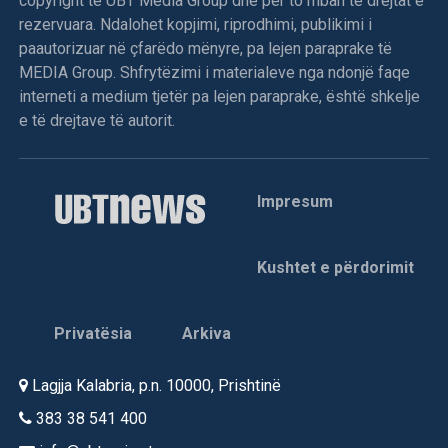
copyright të UBT Media Group dhe për to mban të drejtat e
rezervuara. Ndalohet kopjimi, riprodhimi, publikimi i
paautorizuar në çfarëdo mënyre, pa lejen paraprake të
MEDIA Group. Shfrytëzimi i materialeve nga ndonjë faqe
interneti a medium tjetër pa lejen paraprake, është shkelje
e të drejtave të autorit.
Impresum
Kushtet e përdorimit
Privatësia
Arkiva
Lagjja Kalabria, p.n. 10000, Prishtinë
383 38 541 400