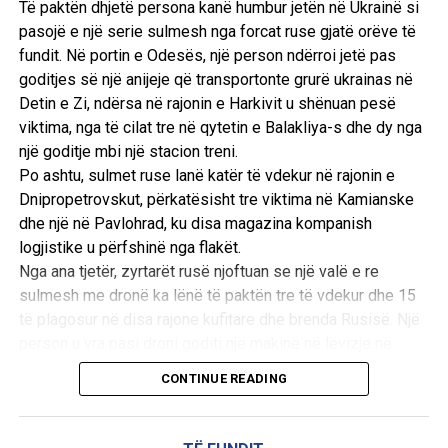
Të paktën dhjetë persona kanë humbur jetën në Ukrainë si
së provimit, revolta për pasojë nuk u kufizua vetëm te ata
pasojë e një serie sulmesh nga forcat ruse gjatë orëve të
që i ishin nënshtruar provimit. Kjo rezonoi me çdo familje
fundit. Në portin e Odesës, një person ndërroi jetë pas
që e shihte meritën si bazën e aspiratave.
goditjes së një anijeje që transportonte grurë ukrainas në
Në këtë kuptim, NEET ishte më pak shkaku i protestave
Detin e Zi, ndërsa në rajonin e Harkivit u shënuan pesë
sesa katalizatori qe solli një ankth më të thellë në syrin e
viktima, nga të cilat tre në qytetin e Balakliya-s dhe dy nga
publikut. Demonstratat pasqyruan një frikë në rritje se
një goditje mbi një stacion treni.
institucionet e ngarkuara me mbrojtjen e meritës jo vetëm
Po ashtu, sulmet ruse lanë katër të vdekur në rajonin e
që duhet të jenë të drejta, por edhe duhet të duken të tilla.
Dnipropetrovskut, përkatësisht tre viktima në Kamianske
Pasi besimi i publikut në atë parim fillon të zbehet, pasojat
dhe një në Pavlohrad, ku disa magazina kompanish
shtrihen larg përtej një provimi të vetëm apo një grupi të
logjistike u përfshinë nga flakët.
vetëm studentësh.
Nga ana tjetër, zyrtarët rusë njoftuan se një valë e re
sulmesh me dronë ka lënë të paktën tre të vdekur dhe 15
Historia sugjeron se lëvizjet e lindura nga shqetësimi i
të plagosur në disa rajone kufitare dhe brenda Rusisë. Një
vërtetë publik rrallëherë mbeten të kufizuara në ankesën e
person u vra pasi droni goditi një makinë në lëvizje në
tyre origjinale. Teksa marrin vrull, aktorë të rinj hyjnë në
rajonin e Bryansk-ut, ku u shënua edhe një i vdekur tjetër në
CONTINUE READING
mënyrë të shmangshme në arenë, secili duke kërkuar të
qytetin Novozybkov.
ndikojë në narrativë dhe të formësojë pasojat e saj politike.
Në rajonin e Kursk-ut një sulm me dron la një të vdekur dhe
Protestat e CJP-së ndoqën një model të njohur
gjashtë të plagosur, ndërsa në Nizhny Novgorod katër