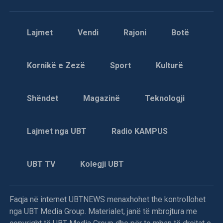
Lajmet
Vendi
Rajoni
Botë
Kornikë e Zezë
Sport
Kulturë
Shëndet
Magazinë
Teknologji
Lajmet nga UBT
Radio KAMPUS
UBT TV
Kolegji UBT
Faqja në internet UBTNEWS menaxhohet the kontrollohet
nga UBT Media Group. Materialet, janë të mbrojtura me