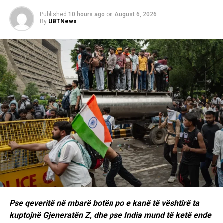
Published
10 hours ago
on
August 6, 2026
By
UBTNews
Pse qeveritë në mbarë botën po e kanë të vështirë ta
kuptojnë Gjeneratën Z, dhe pse India mund të ketë ende