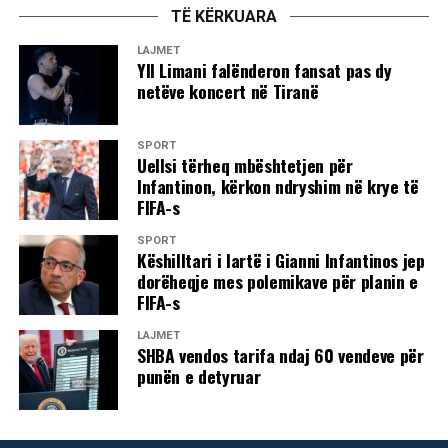
Sfidat reale për çdo qeveri janë prandaj të dyfishta: Të
TË KËRKUARA
përgjigjet në mënyrë vendimtare ndaj shqetësimeve të
LAJMET
ligjshme dhe të sigurojë që reforma institucionale, e jo
Yll Limani falënderon fansat pas dy
teatri politik, të mbetet në qendër të bisedës kombëtare.
netëve koncert në Tiranë
/Al Jazzera/
Pikëpamjet e shprehura në këtë artikull janë të vetë
SPORT
Uellsi tërheq mbështetjen për
autorit dhe nuk pasqyrojnë domosdoshmërisht
Infantinon, kërkon ndryshim në krye të
qëndrimin editorial të Al Jazeera-s.
FIFA-s
Autori: Sudhanshu Mittal –
Politikan indian dhe komentator
SPORT
Këshilltari i lartë i Gianni Infantinos jep
i politikave publike
dorëheqje mes polemikave për planin e
FIFA-s
LAJMET
SHBA vendos tarifa ndaj 60 vendeve për
punën e detyruar