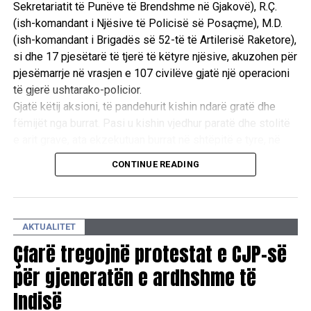
Sekretariatit të Punëve të Brendshme në Gjakovë), R.Ç.
(ish-komandant i Njësive të Policisë së Posaçme), M.D.
(ish-komandant i Brigadës së 52-të të Artilerisë Raketore),
si dhe 17 pjesëtarë të tjerë të këtyre njësive, akuzohen për
pjesëmarrje në vrasjen e 107 civilëve gjatë një operacioni
të gjerë ushtarako-policior.
Gjatë këtij aksioni, të pandehurit kishin ndarë gratë dhe
fëmijët nga burrat. Pasi u kishin vjedhur paratë dhe stolitë
e arit grave, ata ekzekutuan burrat në shtëpitë e tyre, në
oborre dhe te lokacioni i njohur si “Ura e Taliqit”, si dhe u
CONTINUE READING
vunë flakën shtëpive të tyre. /E.A/
AKTUALITET
Çfarë tregojnë protestat e CJP-së
për gjeneratën e ardhshme të
Indisë