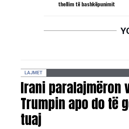
thellim të bashkëpunimit
Y
LAJMET
Irani paralajmëron v
Trumpin apo do të g
tuaj