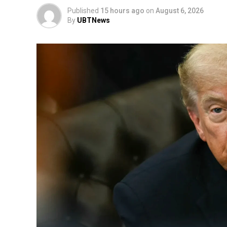
Published
15 hours ago
on
August 6, 2026
By
UBTNews