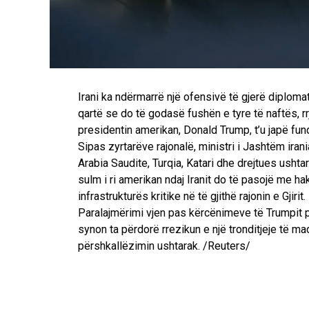
Irani ka ndërmarrë një ofensivë të gjerë diplomat
qartë se do të godasë fushën e tyre të naftës, rr
presidentin amerikan, Donald Trump, t’u japë fun
Sipas zyrtarëve rajonalë, ministri i Jashtëm ira
Arabia Saudite, Turqia, Katari dhe drejtues ushta
sulm i ri amerikan ndaj Iranit do të pasojë me ha
infrastrukturës kritike në të gjithë rajonin e Gjirit.
Paralajmërimi vjen pas kërcënimeve të Trumpit për
synon ta përdorë rrezikun e një tronditjeje të 
përshkallëzimin ushtarak. /Reuters/