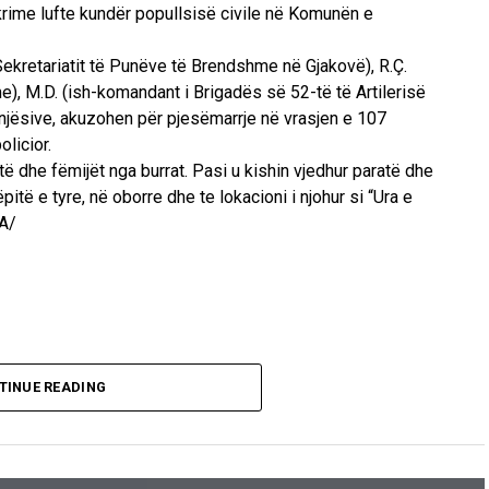
krime lufte kundër popullsisë civile në Komunën e
Sekretariatit të Punëve të Brendshme në Gjakovë), R.Ç.
), M.D. (ish-komandant i Brigadës së 52-të të Artilerisë
e njësive, akuzohen për pjesëmarrje në vrasjen e 107
olicior.
atë dhe fëmijët nga burrat. Pasi u kishin vjedhur paratë dhe
pitë e tyre, në oborre dhe te lokacioni i njohur si “Ura e
.A/
TINUE READING