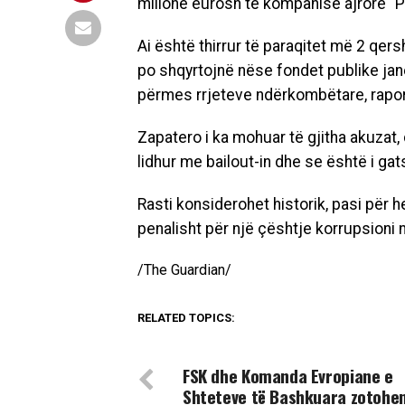
milionë eurosh të kompanisë ajrore “P
Ai është thirrur të paraqitet më 2 qer
po shqyrtojnë nëse fondet publike ja
përmes rrjeteve ndërkombëtare, rapor
Zapatero i ka mohuar të gjitha akuzat
lidhur me bailout-in dhe se është i g
Rasti konsiderohet historik, pasi për h
penalisht për një çështje korrupsioni në 
/The Guardian/
RELATED TOPICS:
DON'T MISS
FSK dhe Komanda Evropiane e
Shteteve të Bashkuara zotohen