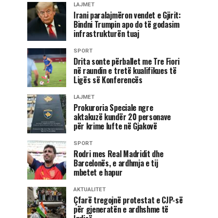
LAJMET
Irani paralajmëron vendet e Gjirit:
Bindni Trumpin apo do të godasim
infrastrukturën tuaj
SPORT
Drita sonte përballet me Tre Fiori
në raundin e tretë kualifikues të
Ligës së Konferencës
LAJMET
Prokuroria Speciale ngre
aktakuzë kundër 20 personave
për krime lufte në Gjakovë
SPORT
Rodri mes Real Madridit dhe
Barcelonës, e ardhmja e tij
mbetet e hapur
AKTUALITET
Çfarë tregojnë protestat e CJP-së
për gjeneratën e ardhshme të