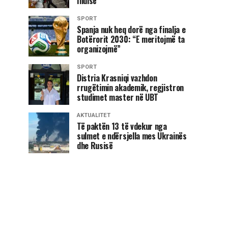
Indisë
SPORT
Spanja nuk heq dorë nga finalja e
Botërorit 2030: “E meritojmë ta
organizojmë”
SPORT
Distria Krasniqi vazhdon
rrugëtimin akademik, regjistron
studimet master në UBT
AKTUALITET
Të paktën 13 të vdekur nga
sulmet e ndërsjella mes Ukrainës
dhe Rusisë