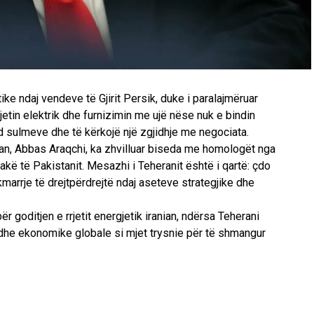
ike ndaj vendeve të Gjirit Persik, duke i paralajmëruar
jetin elektrik dhe furnizimin me ujë nëse nuk e bindin
d sulmeve dhe të kërkojë një zgjidhje me negociata.
nian, Abbas Araqchi, ka zhvilluar biseda me homologët nga
rakë të Pakistanit. Mesazhi i Teheranit është i qartë: çdo
kmarrje të drejtpërdrejtë ndaj aseteve strategjike dhe
 goditjen e rrjetit energjetik iranian, ndërsa Teherani
madhe ekonomike globale si mjet trysnie për të shmangur