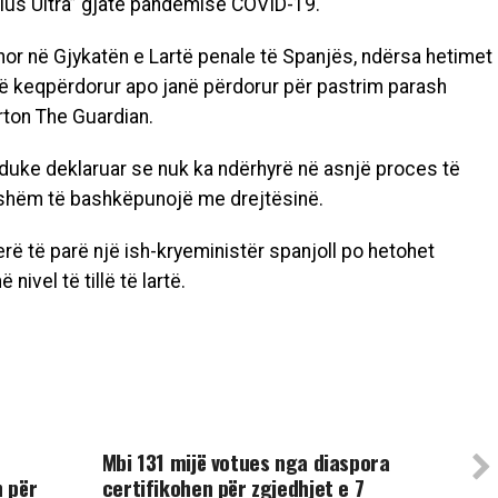
lus Ultra” gjatë pandemisë COVID-19.
shor në Gjykatën e Lartë penale të Spanjës, ndërsa hetimet
në keqpërdorur apo janë përdorur për pastrim parash
ton The Guardian.
, duke deklaruar se nuk ka ndërhyrë në asnjë proces të
atshëm të bashkëpunojë me drejtësinë.
erë të parë një ish-kryeministër spanjoll po hetohet
nivel të tillë të lartë.
UP NEXT
Mbi 131 mijë votues nga diaspora
 për
certifikohen për zgjedhjet e 7