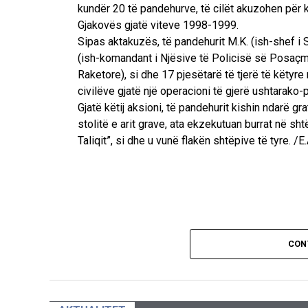
kundër 20 të pandehurve, të cilët akuzohen për 
Gjakovës gjatë viteve 1998-1999.
Sipas aktakuzës, të pandehurit M.K. (ish-shef i 
(ish-komandant i Njësive të Policisë së Posaçme
Raketore), si dhe 17 pjesëtarë të tjerë të këtyr
civilëve gjatë një operacioni të gjerë ushtarako-p
Gjatë këtij aksioni, të pandehurit kishin ndarë gr
stolitë e arit grave, ata ekzekutuan burrat në shtë
Taliqit”, si dhe u vunë flakën shtëpive të tyre. /E
CON