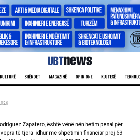
 spanjoll nën
lin e 53 milionë
KULTURË
SHËNDET
MAGAZINË
OPINIONE
KUJTESË
TEKNOLO
2026
Rodríguez Zapatero
, është vënë nën hetim penal për
epra të tjera lidhur me shpëtimin financiar prej 53