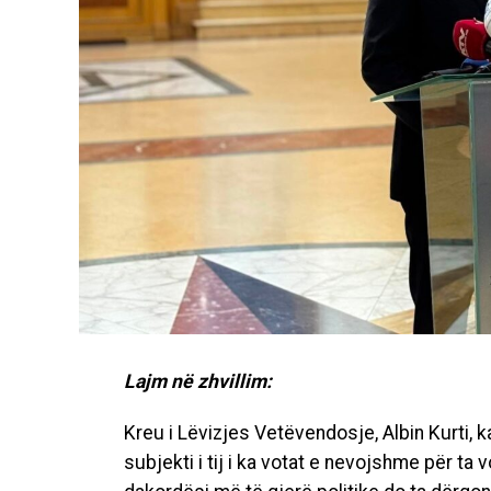
Lajm në zhvillim:
Kreu i Lëvizjes Vetëvendosje, Albin Kurti,
subjekti i tij i ka votat e nevojshme për ta vo