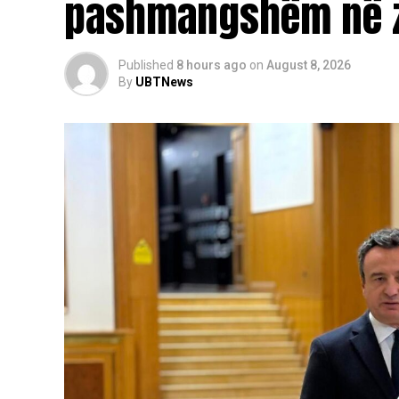
pashmangshëm në zg
Published
8 hours ago
on
August 8, 2026
By
UBTNews