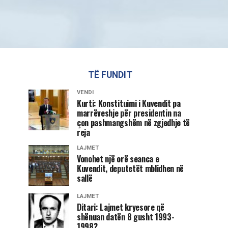
TË FUNDIT
VENDI
Kurti: Konstituimi i Kuvendit pa
marrëveshje për presidentin na
çon pashmangshëm në zgjedhje të
reja
LAJMET
Vonohet një orë seanca e
Kuvendit, deputetët mblidhen në
sallë
LAJMET
Ditari: Lajmet kryesore që
shënuan datën 8 gusht 1993-
1998?