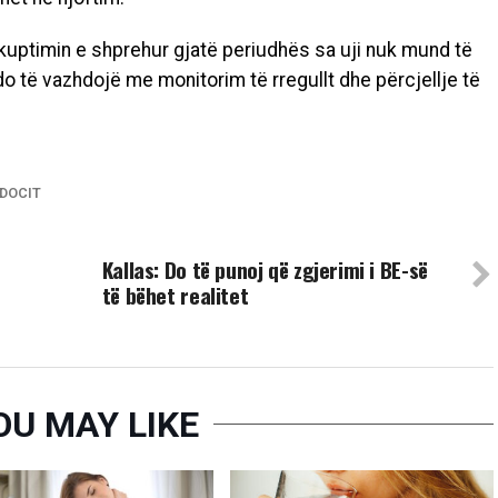
kuptimin e shprehur gjatë periudhës sa uji nuk mund të
do të vazhdojë me monitorim të rregullt dhe përcjellje të
ADOCIT
UP NEXT
Kallas: Do të punoj që zgjerimi i BE-së
të bëhet realitet
OU MAY LIKE