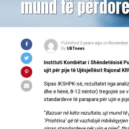
mund të përdore
Published
2 years ago
on
November 
By
UBTnews
Instituti Kombëtar i Shëndetësisë P
ujit për pije të Ujësjellësit Rajonal K
Sipas IKSHPK-së, rezultatet nga analiza
dhe e hënë, 8-12 nëntor) tregojnë se v
standardeve të parapara për ujin e pij
“
Bazuar në këto rezultate, uji mund t
‘Prishtina’ që të vazhdojë mbikëqyrjen d
sipas standardeve për ujin e pijes
”, th