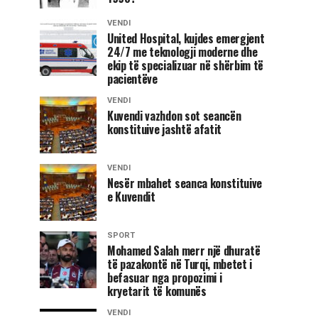
VENDI
United Hospital, kujdes emergjent
24/7 me teknologji moderne dhe
ekip të specializuar në shërbim të
pacientëve
VENDI
Kuvendi vazhdon sot seancën
konstituive jashtë afatit
VENDI
Nesër mbahet seanca konstituive
e Kuvendit
SPORT
Mohamed Salah merr një dhuratë
të pazakontë në Turqi, mbetet i
befasuar nga propozimi i
kryetarit të komunës
VENDI