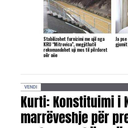
Stabilizohet furnizimi me ujë nga
Ja pse
KRU “Mitrovica”, megjithatë
gjumit
rekomandohet uji mos të përdoret
për pije
VENDI
Kurti: Konstituimi i
marrëveshje për pr