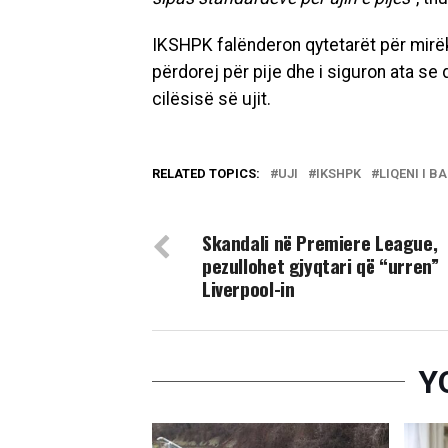
IKSHPK falënderon qytetarët për mirë
përdorej për pije dhe i siguron ata se 
cilësisë së ujit.
RELATED TOPICS:
UJI
IKSHPK
LIQENI I B
DON'T MISS
Skandali në Premiere League,
pezullohet gjyqtari që “urren”
Liverpool-in
Y