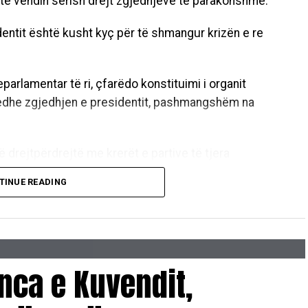
nte vendin sërish drejt zgjedhjeve të parakohshme.
identit është kusht kyç për të shmangur krizën e re
parlamentar të ri, çfarëdo konstituimi i organit
 edhe zgjedhjen e presidentit, pashmangshëm na
ë drejtpërdrejtë me krerët e partive të tjera
otë marrëveshjeje për të gjitha institucionet
TINUE READING
lemi, të bisedojmë, të merremi dhe vetëm nga lartësia
sia e një marrëveshje mes meje dhe liderët e partive
ndin, Qeverinë dhe ta zgjedhim presidentin,”
nca e Kuvendit,
dhëheqësve politikë që të ulen në tryezën e