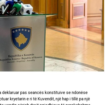
 ka deklaruar pas seancës konstituive se ndonëse
tuar kryetarin e ri të Kuvendit, një hap i tillë pa një