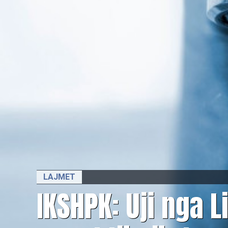
LAJMET
​IKSHPK: Uji nga L