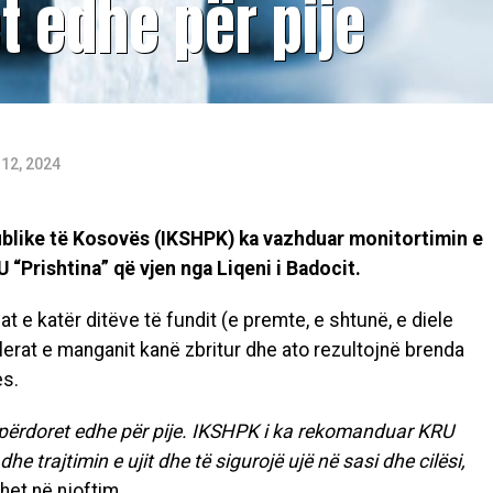
t edhe për pije
12, 2024
ublike të Kosovës (IKSHPK) ka vazhduar monitortimin e
RU “Prishtina” që vjen nga Liqeni i Badocit.
t e katër ditëve të fundit (e premte, e shtunë, e diele
lerat e manganit kanë zbritur dhe ato rezultojnë brenda
es.
ë përdoret edhe për pije. IKSHPK i ka rekomanduar KRU
he trajtimin e ujit dhe të sigurojë ujë në sasi dhe cilësi,
uhet në njoftim.