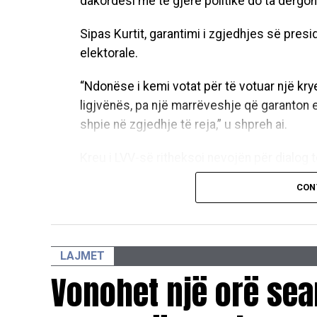
dakordësi më të gjerë politike do ta dërgo
Sipas Kurtit, garantimi i zgjedhjes së pres
elektorale.
“Ndonëse i kemi votat për të votuar një krye
ligjvënës, pa një marrëveshje që garanton
shpie në zgjedhje të reja,” u shpreh ai.
Kreu i LVV-së ritheksoi nevojën për dialog t
parlamentare për të arritur një paketë të pl
CON
kryesore të vendit.
“Andaj insistimi ynë i drejtë është që të u
e një marrëveshjeje politike dhe nga gjerë
të tjera parlamentare, të konstituojmë Kuve
LAJMET
deklaroi Kurti.
Vonohet një orë sea
Në përmbyllje, Kurti u bëri sërish thirrje u