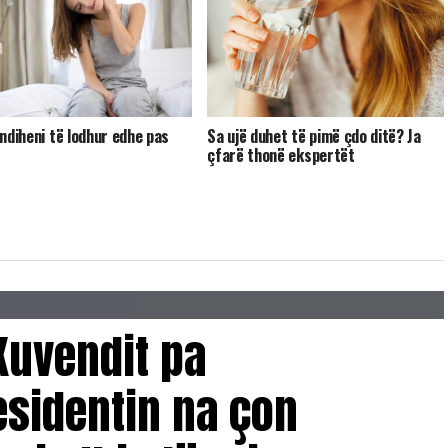
 ndiheni të lodhur edhe pas
Sa ujë duhet të pimë çdo ditë? Ja
çfarë thonë ekspertët
 Kuvendit pa
esidentin na çon