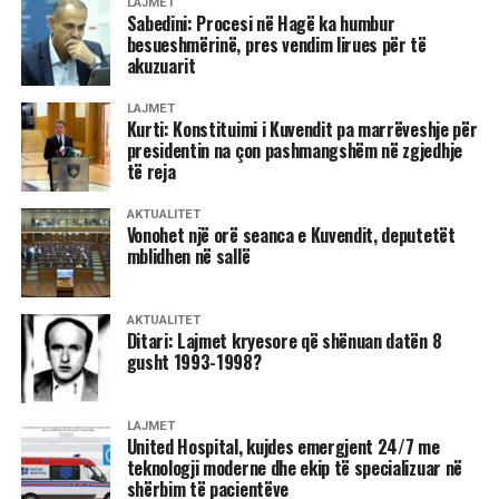
LAJMET
Sabedini: Procesi në Hagë ka humbur
besueshmërinë, pres vendim lirues për të
akuzuarit
LAJMET
Kurti: Konstituimi i Kuvendit pa marrëveshje për
presidentin na çon pashmangshëm në zgjedhje
të reja
AKTUALITET
Vonohet një orë seanca e Kuvendit, deputetët
mblidhen në sallë
AKTUALITET
Ditari: Lajmet kryesore që shënuan datën 8
gusht 1993-1998?
LAJMET
United Hospital, kujdes emergjent 24/7 me
teknologji moderne dhe ekip të specializuar në
shërbim të pacientëve