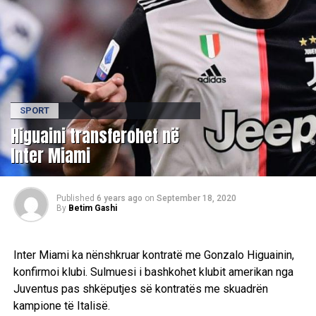
SPORT
Higuaini transferohet në
Inter Miami
Published
6 years ago
on
September 18, 2020
By
Betim Gashi
Inter Miami ka nënshkruar kontratë me Gonzalo Higuainin,
konfirmoi klubi. Sulmuesi i bashkohet klubit amerikan nga
Juventus pas shkëputjes së kontratës me skuadrën
kampione të Italisë.