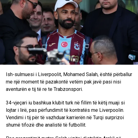
Ish-sulmuesi i Liverpoolit, Mohamed Salah, është përballur
me një moment të pazakontë vetëm pak javë pasi nisi
aventurën e tij të re te Trabzonspori.
34-vjeçari iu bashkua klubit turk në fillim të këtij muaji si
lojtar i lirë, pas përfundimit të kontratës me Liverpoolin.
Vendimi i tij për të vazhduar karrierën në Turqi surprizoi
shumë tifozë dhe analistë të futbollit.