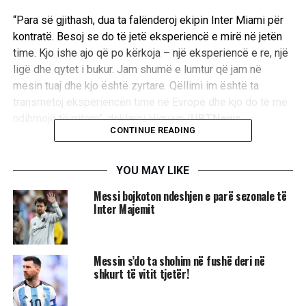
“Para së gjithash, dua ta falënderoj ekipin Inter Miami për
kontratë. Besoj se do të jetë eksperiencë e mirë në jetën
time. Kjo ishe ajo që po kërkoja – një eksperiencë e re, një
ligë dhe qytet i bukur. Jam shumë e lumtur që jam në
mesin tuaj dhe kjo është zyrtare. Qëllimi im është ta
transmetoj eksperiencën time në Evropë dhe kjo do të më
ndihmojë të rritem”, deklaroi Higuain./
UBTNews
CONTINUE READING
Without further ado…
YOU MAY LIKE
Welcome to Inter Miami,
Messi bojkoton ndeshjen e parë sezonale të
Inter Majemit
Gonzalo Higuaín!
pic.twitter.com/tZ8uPkbqeq
Messin s’do ta shohim në fushë deri në
shkurt të vitit tjetër!
— Inter Miami CF (@InterMiamiCF)
September 18, 2020