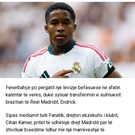
tuaj, pa probleme me ujin dhe i paprekur nga ngrohja
globale”, shtoi Çebi.
Reagimi i Salahut u bë menjëherë viral në rrjetet sociale.
Egjiptiani u pa duke prekur fytyrën në shenjë befasie,
ndërsa iu përgjigj kryetarit të komunës me një
“Faleminderit”, përpara se ta përshëndeste me shtrëngim
duarsh.
Salah ka nisur kështu një kapitull të ri në karrierën e tij me
Trabzonsporin, klub me të cilin, sipas raportimeve, do të
përfitojë rreth 16.8 milionë euro në sezon. Me afrimin e
Fenerbahçe po përgatit një lëvizje befasuese në afatin
yllit egjiptian, Trabzonspori synon të rivalizojë
kalimtar të verës, duke synuar transferimin e sulmuesit
Galatasarayn dhe Fenerbahçen në garën për titullin e
brazilian të Real Madridit, Endrick.
kampionit në Turqi.
Sipas mediumit turk Fanatik, drejtori ekzekutiv i klubit,
D.L
Cihan Kamer, pritet të udhëtojë drejt Madridit për të
zhvilluar bisedime lidhur me një marrëveshje të