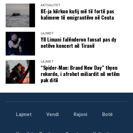
AKTUALITET
BE-ja kërkon kufij më të fortë pas
kalimeve të emigrantëve në Ceuta
LAJMET
Yll Limani falënderon fansat pas dy
netëve koncert në Tiranë
LAJMET
“Spider-Man: Brand New Day” thyen
rekorde, i afrohet miliardit në vetëm
pak ditë
Lajmet
Vendi
Rajoni
Botë