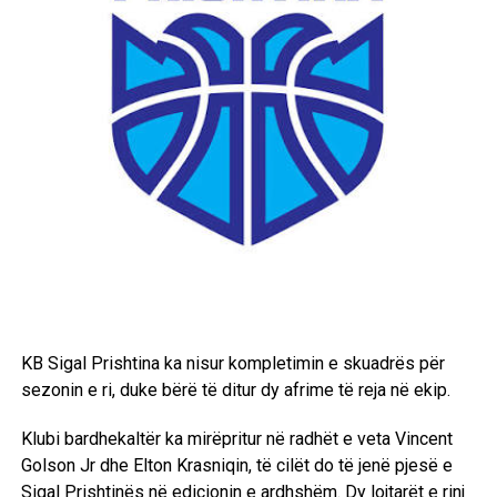
KB Sigal Prishtina ka nisur kompletimin e skuadrës për
sezonin e ri, duke bërë të ditur dy afrime të reja në ekip.
Klubi bardhekaltër ka mirëpritur në radhët e veta Vincent
Golson Jr dhe Elton Krasniqin, të cilët do të jenë pjesë e
Sigal Prishtinës në edicionin e ardhshëm. Dy lojtarët e rinj