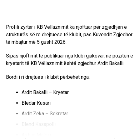
Profili zyrtar i KB Vëllaznimit ka njoftuar për zgjedhjen e
strukturës së re drejtuese të klubit, pas Kuvendit Zgjedhor
të mbajtur më 5 gusht 2026.
Sipas njoftimit të publikuar nga klubi gjakovar, në pozitën e
kryetarit të KB Vëllaznimit është zgjedhur Ardit Bakalli.
Bordi i ri drejtues i klubit përbëhet nga:
Ardit Bakalli – Kryetar
Bledar Kusari
Ardit Zeka – Sekretar
Blend Kasapolli
Ardian Maloku