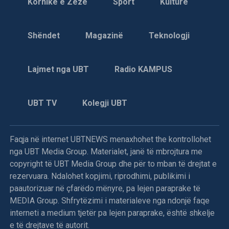
Kornikë e Zezë
Sport
Kulturë
Shëndet
Magazinë
Teknologji
Lajmet nga UBT
Radio KAMPUS
UBT TV
Kolegji UBT
Faqja në internet UBTNEWS menaxhohet the kontrollohet
nga UBT Media Group. Materialet, janë të mbrojtura me
copyright të UBT Media Group dhe për to mban të drejtat e
rezervuara. Ndalohet kopjimi, riprodhimi, publikimi i
paautorizuar në çfarëdo mënyre, pa lejen paraprake të
MEDIA Group. Shfrytëzimi i materialeve nga ndonjë faqe
interneti a medium tjetër pa lejen paraprake, është shkelje
e të drejtave të autorit.