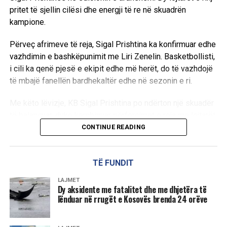
pritet të sjellin cilësi dhe energji të re në skuadrën
kampione.
Përveç afrimeve të reja, Sigal Prishtina ka konfirmuar edhe
vazhdimin e bashkëpunimit me Liri Zenelin. Basketbollisti,
i cili ka qenë pjesë e ekipit edhe më herët, do të vazhdojë
të mbajë fanellën bardhekaltër edhe në sezonin e ri.
Me këto lëvizje, KB Sigal Prishtina po ndërton një skuadër
të balancuar, duke kombinuar përforcimet e reja me lojtarët
që tashmë e njohin ambientin e klubit.
CONTINUE READING
D.L
TË FUNDIT
LAJMET
Dy aksidente me fatalitet dhe me dhjetëra të
lënduar në rrugët e Kosovës brenda 24 orëve