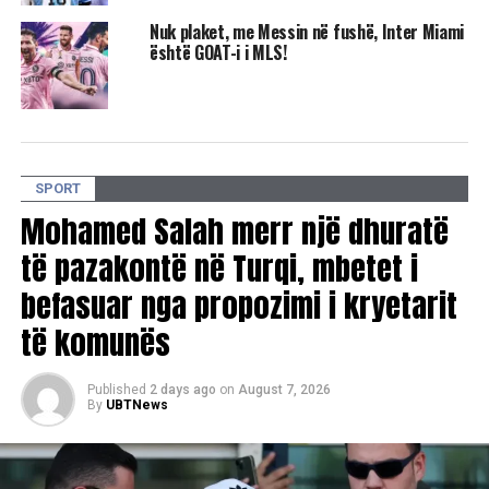
Nuk plaket, me Messin në fushë, Inter Miami
është GOAT-i i MLS!
RELATED TOPICS:
GONZALO HIGUAIN
INTER MIAMI
UP NEXT
Vedat Muriqi rezulton pozitiv me COVID-19
DON'T MISS
Vajzat e Kombëtares ndeshen sot me Estoninë
SPORT
Mohamed Salah merr një dhuratë
të pazakontë në Turqi, mbetet i
befasuar nga propozimi i kryetarit
të komunës
Published
2 days ago
on
August 7, 2026
By
UBTNews