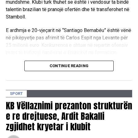
mundshme. Klubi turk thuhet se është i vendosur ta bindë
talentin brazilian të pranojë ofertën dhe të transferohet në
Stamboll.
E ardhmja e 20-vjeçarit në “Santiago Bernabéu” është vënë
në pikëpyetje pas afrimit të Carlos Espit nga Levante për
25 milionë euro. Konkurrenca e shtuar në repartin ofensiv
pritet të kufizojë hapësirat e Endrickut në formacion.
Ndërkohë, trajneri i Real Madridit, Jose Mourinho,
CONTINUE READING
raportohet se e konsideron Espin si një alternativë të
rëndësishme në repartin sulmues dhe nuk mund t’i
garantojë Endrickut minutat që ai kërkon.
SPORT
Pikërisht kjo situatë ka nxitur interesimin e Fenerbahçes, e
KB Vëllaznimi prezanton strukturën
cila shpreson të përfitojë nga pasiguria rreth rolit të
e re drejtuese, Ardit Bakalli
brazilianit në skuadrën madrilene dhe ta bindë atë të
zgjidhet kryetar i klubit
vazhdojë karrierën në Superligën turke.
D.L