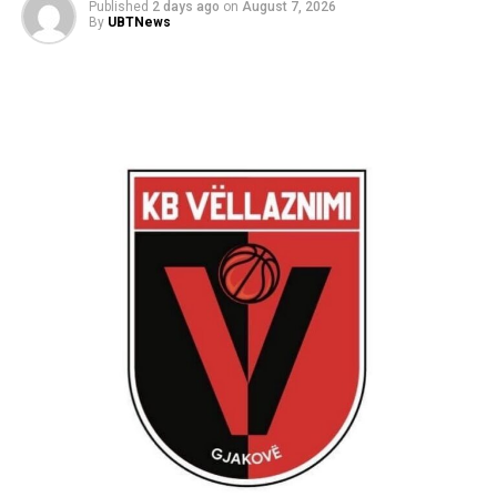
Published
2 days ago
on
August 7, 2026
By
UBTNews