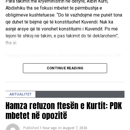
Para takimit me kryeministrin në detyrë, Albin Kurti,
Abdixhiku tha se fokusi mbetet te përmbushja e
obligimeve kushtetuese. “Do të vazhdojmë me punët tona
që duhet të bëjmë që të konstituohet Kuvendi. Nuk ka
asnjë arsye që të vonohet konstituimi i Kuvendit. Po më
lejoni të shkoj në takim, e pas takimit do të deklarohem”,
tha ai.
I pyetur nga gazetarët se çfarë nënkupton kërkesa e LDK-
së, Abdixhiku u përgjigj shkurt se ajo lidhet “…për
CONTINUE READING
konstituimin e Kuvendit”.
Në pyetjen nëse pret një marrëveshje gjatë ditës apo
thirrjen e seancës konstitutive, kreu i LDK-së theksoi se
AKTUALITET
seanca duhet të mbahet pa vonesë. “Duhet të ketë seancë
Hamza refuzon ftesën e Kurtit: PDK
konstitutive. Duhet të ketë seancë konstitutive. Nuk ka
nevojë të vonohet me konstituimin e Kuvendit. Duhet të
mbetet në opozitë
votohet kryetari i Kuvendit dhe Kryesia e Kuvendit. LDK-ja
as ka kërkuar, as kërkon që të bëhet ose të ketë vonesa të
Published
1 hour ago
on
August 7, 2026