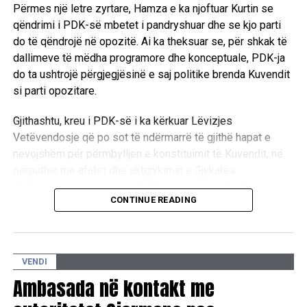
online/
Përmes një letre zyrtare, Hamza e ka njoftuar Kurtin se
qëndrimi i PDK-së mbetet i pandryshuar dhe se kjo parti
do të qëndrojë në opozitë. Ai ka theksuar se, për shkak të
dallimeve të mëdha programore dhe konceptuale, PDK-ja
do ta ushtrojë përgjegjësinë e saj politike brenda Kuvendit
si parti opozitare.
Gjithashtu, kreu i PDK-së i ka kërkuar Lëvizjes
Vetëvendosje që po sot të ndërmarrë të gjithë hapat e
nevojshëm për përmbylljen e konstituimit të Kuvendit, në
përputhje me afatet dhe aktgjykimin e Gjykatës
Kushtetuese, në mënyrë që t’i hapet rrugë krijimit të
CONTINUE READING
institucioneve të reja. /Ekonomia online/
VENDI
Ambasada në kontakt me