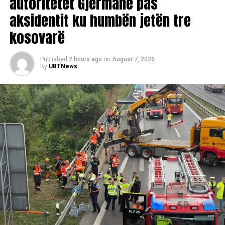
autoritetet Gjermane pas
aksidentit ku humbën jetën tre
kosovarë
Published
2 hours ago
on
August 7, 2026
By
UBTNews