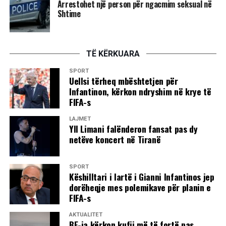
Arrestohet një person për ngacmim seksual në
Shtime
TË KËRKUARA
SPORT
Uellsi tërheq mbështetjen për
Infantinon, kërkon ndryshim në krye të
FIFA-s
LAJMET
Yll Limani falënderon fansat pas dy
netëve koncert në Tiranë
SPORT
Këshilltari i lartë i Gianni Infantinos jep
dorëheqje mes polemikave për planin e
FIFA-s
AKTUALITET
BE-ja kërkon kufij më të fortë pas