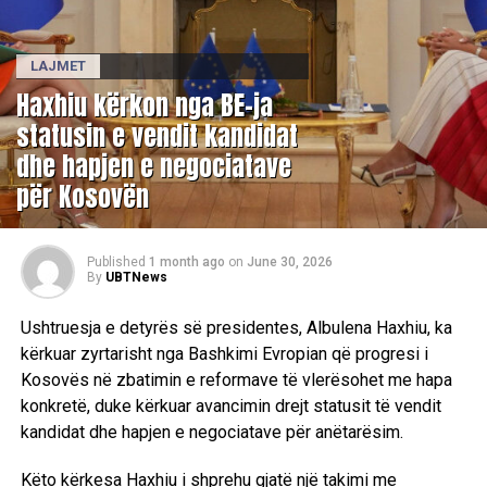
LAJMET
Haxhiu kërkon nga BE-ja
statusin e vendit kandidat
dhe hapjen e negociatave
për Kosovën
Published
1 month ago
on
June 30, 2026
By
UBTNews
Ushtruesja e detyrës së presidentes, Albulena Haxhiu, ka
kërkuar zyrtarisht nga Bashkimi Evropian që progresi i
Kosovës në zbatimin e reformave të vlerësohet me hapa
konkretë, duke kërkuar avancimin drejt statusit të vendit
kandidat dhe hapjen e negociatave për anëtarësim.
Këto kërkesa Haxhiu i shprehu gjatë një takimi me