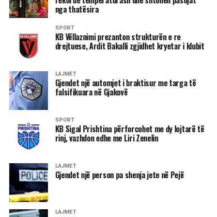
rekorde temperaturash dhe shtohen pasojat
nga thatësira
SPORT
KB Vëllaznimi prezanton strukturën e re
drejtuese, Ardit Bakalli zgjidhet kryetar i klubit
LAJMET
Gjendet një automjet i braktisur me targa të
falsifikuara në Gjakovë
SPORT
KB Sigal Prishtina përforcohet me dy lojtarë të
rinj, vazhdon edhe me Liri Zenelin
LAJMET
Gjendet një person pa shenja jete në Pejë
LAJMET