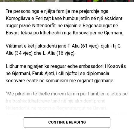
Tre persona nga e njëjta familje me prejardhje nga
Komogllava e Ferizajt kanë humbur jetën në një aksident
rrugor pranë Nittendorfit, në rajonin e Regensburgut në
Bavari, teksa po ktheheshin nga Kosova për në Gjermani.
Viktimat e këtij aksidenti janë T. Aliu (61 vjeç), djali i tij G.
Aliu (34 vjeç) dhe L. Aliu (16 vjeç).
Lidhur me ngjarjen ka reaguar edhe ambasadori i Kosovës
në Gjermani, Faruk Ajeti, i cili njoftoi se diplomacia
kosovare është në komunikim me organet gjermane.
“Me pikëllim të thellë morëm lajmin për humbjen e jetës së
tre bashkatdhetarëve tanë në një aksident pranë
Nittendorfit, në rajonin e Regensburgut në Bavari.
Ambasada e Republikës së Kosovës në Gjermani është në
kontakt me autoritetet gjermane lidhur me rastin. Në këto
CONTINUE READING
momente të dhimbshme, u shpreh ngushëllimet e mia më