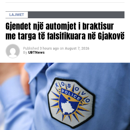
të sinqerta familjarëve dhe të afërmve të viktimave”, ka
deklaruar Ajeti.
LAJMET
Gjendet një automjet i braktisur
me targa të falsifikuara në Gjakovë
Published
3 hours ago
on
August 7, 2026
By
UBTNews