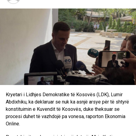
RELATED TOPICS:
UP NEXT
Tragjedi në Venezuelë: Futbollisti Lucas Trejo humb
bashkëshorten dhe dy fëmijët nga tërmetet
shkatërruese
DON'T MISS
Regjistrimet kanë filluar – Profesionin që ëndërron e
gjen në UBT!
Kryetari i Lidhjes Demokratike të Kosovës (LDK), Lumir
Abdixhiku, ka deklaruar se nuk ka asnjë arsye për të shtyrë
konstituimin e Kuvendit të Kosovës, duke theksuar se
procesi duhet të vazhdojë pa vonesa, raporton Ekonomia
Online.