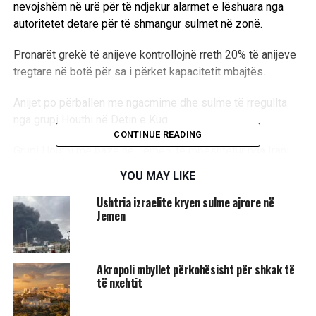
nevojshëm në urë për të ndjekur alarmet e lëshuara nga
autoritetet detare për të shmangur sulmet në zonë.
Pronarët grekë të anijeve kontrollojnë rreth 20% të anijeve
tregtare në botë për sa i përket kapacitetit mbajtës.
Anijet po përballen me ngacmime dhe sulme të rregullta
nga grupi Houthi në Detin e Kuq.
CONTINUE READING
Grupi Houthi me bazë në Jemen, të mbështetur nga Irani,
thonë se ata kanë në shënjestër çdo dhe të gjitha anijet që
YOU MAY LIKE
ata besojnë se janë të lidhura, të operuara, në pronësi, me
Ushtria izraelite kryen sulme ajrore në
flamur ose që udhëtojnë drejt ose nga Izraeli.
Jemen
Një zëdhënës i Houthis tha se grupi shpresonte të
sulmonte anijet çdo 12 orë./
UBTNews
/
Akropoli mbyllet përkohësisht për shkak të
të nxehtit