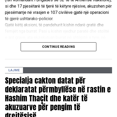
si dhe 17 pjesëtarë të tjerë të këtyre njësive, akuzohen për
pjesëmarrje në vrasjen e 107 civilëve gjatë një operacioni
të gjerë ushtarako-policior.
Gjatë këtij aksioni, të pandehurit kishin ndarë gratë dhe
fëmijët nga burrat. Pasi u kishin vjedhur paratë dhe stolitë
e arit grave, ata ekzekutuan burrat në shtëpitë e tyre, në
oborre dhe te lokacioni i njohur si “Ura e Taliqit”, si dhe u
CONTINUE READING
vunë flakën shtëpive të tyre. /E.A/
LAJME
Specialja cakton datat për
deklaratat përmbyllëse në rastin e
Hashim Thaçit dhe katër të
akuzuarve për pengim të
drejtësisë