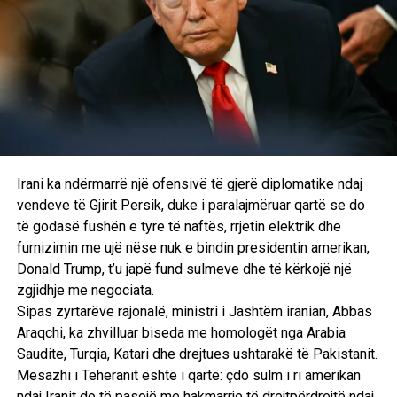
Irani ka ndërmarrë një ofensivë të gjerë diplomatike ndaj
vendeve të Gjirit Persik, duke i paralajmëruar qartë se do
të godasë fushën e tyre të naftës, rrjetin elektrik dhe
furnizimin me ujë nëse nuk e bindin presidentin amerikan,
Donald Trump, t’u japë fund sulmeve dhe të kërkojë një
zgjidhje me negociata.
Sipas zyrtarëve rajonalë, ministri i Jashtëm iranian, Abbas
Araqchi, ka zhvilluar biseda me homologët nga Arabia
Saudite, Turqia, Katari dhe drejtues ushtarakë të Pakistanit.
Mesazhi i Teheranit është i qartë: çdo sulm i ri amerikan
ndaj Iranit do të pasojë me hakmarrje të drejtpërdrejtë ndaj