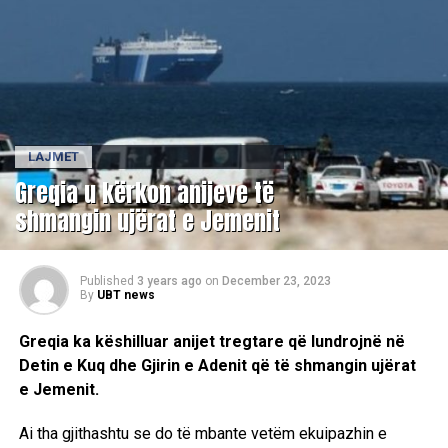
LAJMET
Greqia u kërkon anijeve të
shmangin ujërat e Jemenit
Published
3 years ago
on
December 23, 2023
By
UBT news
Greqia ka këshilluar anijet tregtare që lundrojnë në
Detin e Kuq dhe Gjirin e Adenit që të shmangin ujërat
e Jemenit.
Ai tha gjithashtu se do të mbante vetëm ekuipazhin e