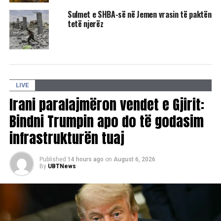
RELATED TOPICS:
GREQIA
JEMEN
Sulmet e SHBA-së në Jemen vrasin të paktën
UP NEXT
tetë njerëz
Putin thotë se s’ka paqe në Ukrainë pa përmbushjen e
qëllimeve të Rusisë
DON'T MISS
Trump nuk kualifikohet për presidencën amerikane,
vendos Gjykata e Lartë e Kolorados
LIVE
Irani paralajmëron vendet e Gjirit:
Bindni Trumpin apo do të godasim
infrastrukturën tuaj
Published
14 hours ago
on
August 6, 2026
By
UBTNews