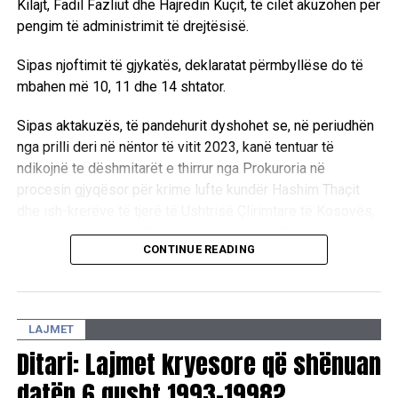
Kilajt, Fadil Fazliut dhe Hajredin Kuçit, të cilët akuzohen për
pengim të administrimit të drejtësisë.
Sipas njoftimit të gjykatës, deklaratat përmbyllëse do të
mbahen më 10, 11 dhe 14 shtator.
Sipas aktakuzës, të pandehurit dyshohet se, në periudhën
nga prilli deri në nëntor të vitit 2023, kanë tentuar të
ndikojnë te dëshmitarët e thirrur nga Prokuroria në
procesin gjyqësor për krime lufte kundër Hashim Thaçit
dhe ish-krerëve të tjerë të Ushtrisë Çlirimtare të Kosovës,
Kadri Veselit, Jakup Krasniqit dhe Rexhep Selimit.
CONTINUE READING
Ndaj Thaçit janë ngritur tri akuza për tentim të pengimit të
personave zyrtarë në kryerjen e detyrave zyrtare, si dhe
tetë akuza për shkelje të fshehtësisë së procedurës dhe
LAJMET
mosbindje ndaj gjykatës.
Ditari: Lajmet kryesore që shënuan
Ndërkaq, ndaj Bashkim Smakajt, Isni Kilajt dhe Fadil Fazliut
datën 6 gusht 1993-1998?
është ngritur nga një akuzë për tentim të pengimit të