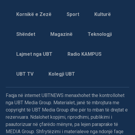
Mbrëmë në orën 18,35, avionët e NATO-s me kërkesën e
Kornikë e Zezë
Sport
Kulturë
UNPROFOR-it, bombarduan pozicionet e izioluara
tokësore të serbëve të Bosnjës të vendosura në malin
Shëndet
Magazinë
Teknologji
Igman, që shtrihet në zonën e ndaluar prej 20 km, në
rrethinë të Sarajevës, njoftojnë burimet zyrtare diplomatike
dhe ushtarake nga selia e Aleancës së Atlantikut Verior në
Lajmet nga UBT
Radio KAMPUS
Bruksel.
Ky akcion i NATO-s, është një lloj ndëshkimi ndaj forcave
UBT TV
Kolegji UBT
të serbëve të Bosnjës, që kohëve të fundit i përsëritën
sulmet ndaj ushtarëve të UNPROFOR-it e veçanërisht kur
dje në mëngjes (të premten) në afërsi të Ilixhës i detyruan
Faqja në internet UBTNEWS menaxhohet the kontrollohet
helmetkaltërit ukrainas t’u dorëzojnë një tank T-55, dy qerre
nga UBT Media Group. Materialet, janë të mbrojtura me
të blinduara M-0, një bateri topash kundërajror dhe dy tri
copyright të UBT Media Group dhe për to mban të drejtat e
orë më vonë e sulmuan helikopterin “Puma” të kontigjentit
rezervuara. Ndalohet kopjimi, riprodhimi, publikimi i
francez, që kërkonte materialin e “vjedhur”.
paautorizuar në çfarëdo mënyre, pa lejen paraprake të
MEDIA Group. Shfrytëzimi i materialeve nga ndonjë faqe
Në bombardimet e NATO-s ndaj pozicioneve serbe morën