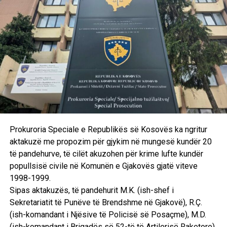
Prokuroria Speciale e Republikës së Kosovës ka ngritur
aktakuzë me propozim për gjykim në mungesë kundër 20
të pandehurve, të cilët akuzohen për krime lufte kundër
popullsisë civile në Komunën e Gjakovës gjatë viteve
1998-1999.
Sipas aktakuzës, të pandehurit M.K. (ish-shef i
Sekretariatit të Punëve të Brendshme në Gjakovë), R.Ç.
(ish-komandant i Njësive të Policisë së Posaçme), M.D.
(ish-komandant i Brigadës së 52-të të Artilerisë Raketore),