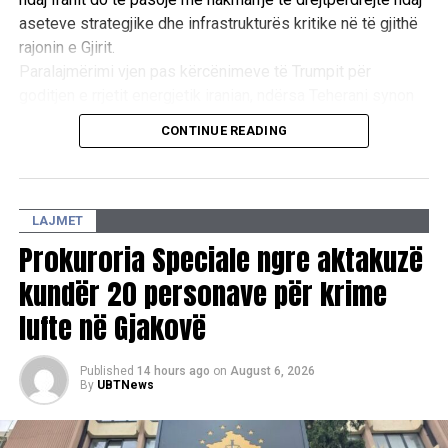
aseteve strategjike dhe infrastrukturës kritike në të gjithë
rajonin e Gjirit.
Paralajmërimi vjen pas kërcënimeve të Trumpit për
goditjen e rrjetit energjetik iranian, ndërsa Teherani synon
ta përdorë rrezikun e një tronditjeje të madhe ekonomike
CONTINUE READING
globale si mjet trysnie për të shmangur përshkallëzimin
ushtarak. /Reuters/
LAJMET
Prokuroria Speciale ngre aktakuzë
kundër 20 personave për krime
lufte në Gjakovë
Published
14 hours ago
on
August 6, 2026
By
UBTNews