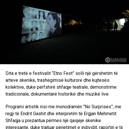
Dita e tretë e festivalit “Etno Fest” solli një gërshetim të
arteve skenike, trashëgimisë kulturore dhe kujtesës
kolektive, duke përfshirë shfaqje teatrale, demonstrime
tradicionale, dokumentarë historikë dhe muzikë live.
Programi artistik nisi me monodramën “No Surprises”, me
regji të Endrit Gashit dhe interpretim të Ergjan Mehmetit.
Shfaqja u prezantua përmes një qasjeje skenike
interesante, duke trajtuar përjetimet e individit, raportin e tij