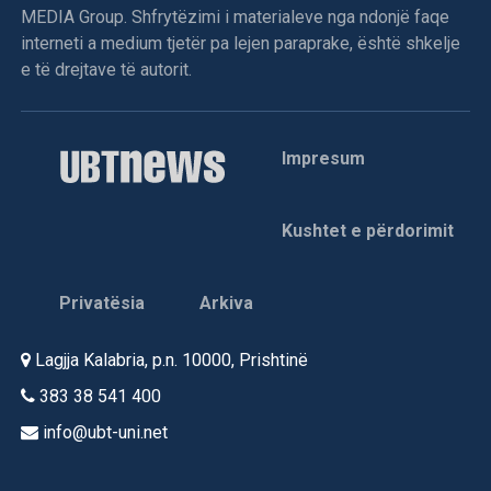
MEDIA Group. Shfrytëzimi i materialeve nga ndonjë faqe
“Dua” e nisi furishëm rrugëtimin me premierë botërore në
interneti a medium tjetër pa lejen paraprake, është shkelje
edicionin e 79-të të Festivalit të Filmit në Cannes, në majin
e të drejtave të autorit.
e sivjetmë. Historia e sinqertë, e përshkruar me sytë dhe
ndjesinë e një adoleshenteje të fundviteve të shekullit të
kaluar, do të arrinte të merrte vëmendje tek mori çmimin
“SACD”. Është çmimi për skenar që ndahet nga seksioni
Impresum
paralel i Festivalit të Cannes, “Semaine de la Critique”
(Java e Kritikës)./A.K/
Kushtet e përdorimit
Privatësia
Arkiva
Lagjja Kalabria, p.n. 10000, Prishtinë
383 38 541 400
info@ubt-uni.net