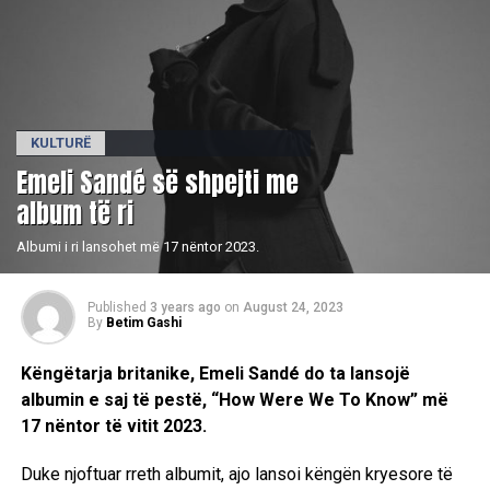
KULTURË
Emeli Sandé së shpejti me
album të ri
Albumi i ri lansohet më 17 nëntor 2023.
Published
3 years ago
on
August 24, 2023
By
Betim Gashi
Këngëtarja britanike, Emeli Sandé do ta lansojë
albumin e saj të pestë, “How Were We To Know” më
17 nëntor të vitit 2023.
Duke njoftuar rreth albumit, ajo lansoi këngën kryesore të