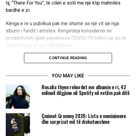
tij, “There For You”, të cilën e solli me një klip mahnitës
bardhë e zi.
Kënga e re u publikua pak më shumë se një vit që nga
albumi i fundit i artistes. Këngëtarja konsideron se
produktiviteti gjatë pandemisë COVID-19 ndikoi që ajo të
sjellë këngë të reja./
UBTNews
/
CONTINUE READING
RELATED TOPICS:
ALBUM
EMELI SANDE
ALBUM MUZIKOR
YOU MAY LIKE
UP NEXT
Sindikata e shkrimtarëve të Hollivudit thotë se
Rosalía thyen rekordet me albumin e ri, 42
propozimi i ri nga studiot nuk mjafton
milionë dëgjime në Spotify në vetëm pak ditë
DON'T MISS
Vdes aktori i mirënjohur Xhevat Qorraj
Çmimet Grammy 2026: Lista e nominimeve
dhe surprizat më të diskutueshme