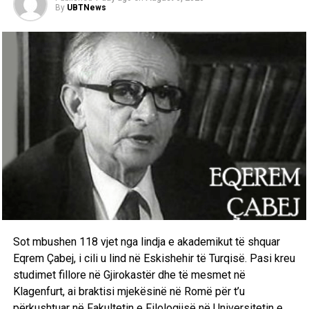
By
UBTNews
Sot mbushen 118 vjet nga lindja e akademikut të shquar
Eqrem Çabej, i cili u lind në Eskishehir të Turqisë. Pasi kreu
studimet fillore në Gjirokastër dhe të mesmet në
Klagenfurt, ai braktisi mjekësinë në Romë për t’u
përkushtuar në Fakultetin e Filologjisë në Universitetin e