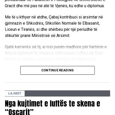
Gracit dhe më pas në atë të Vjenës, ku edhe u diplomua.
Me të u kthyer në atdhe, Çabej kontribuoi si arsimtar në
gjimnazin e Shkodrës, Shkollën Normale të Elbasanit,
Liceun e Tiranës, si dhe shërbeu për një periudhë të
shkurtër pranë Ministrisë së Arsimit.
Gjatë karrierës së tij, ai nisi punën madhore për hartimin e
Atlasit Gjuhësor të shqipes, ndërsa pas Luftës së Dytë
Botërore shërbeu si anëtar i Institutit të Shkencave,
pedagog në Universitetin e Tiranës dhe anëtar themelues i
CONTINUE READING
Akademisë së Shkencave. Integriteti i tij i lartë intelektual
u dëshmua edhe kur dha dorëheqjen nga Instituti
Mbretëror i Studimeve Shqiptare.
LAJMET
Si studiues poliedrik në leksikologji, gjuhësi historike,
Nga kujtimet e luftës te skena e
dialektologji e etimologji, Çabej mbetet i njohur për botimin
kritik të “Mesharit” të Gjon Buzukut dhe Fjalorin Etimologjik
“Oscarit”
të Gjuhës Shqipe. Sot mbushen po ashtu 46 vjet nga ndarja