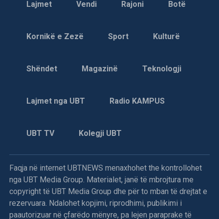
Lajmet
Vendi
Rajoni
Botë
“Mendoj se është shumë e rëndësishme që historitë tona
të tregohen. Kemi shumë histori për të rrëfyer dhe ato
Kornikë e Zezë
Sport
Kulturë
kanë rëndësi. Për një vend kaq të vogël dhe për
kinematografinë e tij është shumë e rëndësishme të
realizohen filma dhe vepra artistike. Tani që po flasim për
Shëndet
Magazinë
Teknologji
filmin, është e rëndësishme që këto histori të udhëtojnë,
që njerëzit t’i shohin, të informohen dhe, shpresojmë, edhe
Lajmet nga UBT
Radio KAMPUS
t’i shijojnë filmat tanë. Por në të njëjtën kohë, kjo është
shumë e rëndësishme edhe për kineastët në Kosovë,
sepse ndonjëherë ekziston ndjenja se, për shkak se je nga
UBT TV
Kolegji UBT
një vend i vogël, nuk mund të bësh shumë. Unë besoj se
mundesh, nëse punon fort, e do atë që bën dhe e bën me
pasion. Sigurisht, nuk kemi buxhete të mëdha, por kemi
Faqja në internet UBTNEWS menaxhohet the kontrollohet
histori të mëdha dhe zemra të mëdha. Prandaj besoj se
nga UBT Media Group. Materialet, janë të mbrojtura me
është e mundur. Këta filma, jo vetëm ‘Dua’ dhe ‘Hive’, por
copyright të UBT Media Group dhe për to mban të drejtat e
edhe shumë filma të tjerë, po frymëzojnë njerëzit dhe
rezervuara. Ndalohet kopjimi, riprodhimi, publikimi i
kineastët që jetojnë këtu”.
paautorizuar në çfarëdo mënyre, pa lejen paraprake të