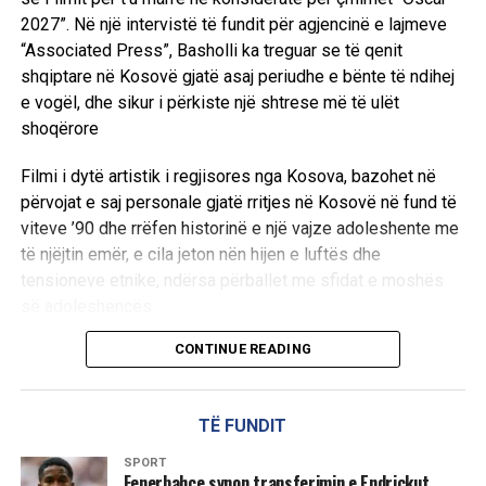
2027”. Në një intervistë të fundit për agjencinë e lajmeve
“Associated Press”, Basholli ka treguar se të qenit
shqiptare në Kosovë gjatë asaj periudhe e bënte të ndihej
e vogël, dhe sikur i përkiste një shtrese më të ulët
shoqërore
Filmi i dytë artistik i regjisores nga Kosova, bazohet në
përvojat e saj personale gjatë rritjes në Kosovë në fund të
viteve ’90 dhe rrëfen historinë e një vajze adoleshente me
të njëjtin emër, e cila jeton nën hijen e luftës dhe
tensioneve etnike, ndërsa përballet me sfidat e moshës
së adoleshencës.
CONTINUE READING
Në një intervistë të fundit për agjencinë e lajmeve
“Associated Press”, Basholli ka treguar se të qenit
shqiptare në Kosovë gjatë asaj periudhe e bënte të ndihej
TË FUNDIT
e vogël, dhe sikur i përkiste një shtrese më të ulët
shoqërore.
SPORT
Fenerbahçe synon transferimin e Endrickut,