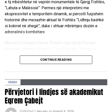
e tij mbështetur në veprën monumentale të Gjergj Fishtës,
“Lahuta e Malësisë”. Permes një interpretimi me
ekspresivitet e temporitëm dinamik, ai përcolli fuqishëm
historinë dhe mesazhin aktual të Fishtës “Lidhnju bashkë
si kokrrat në shegë”, duke i shtuar mbrëmjes dozën e
adrenalinës kombëtare.
Më pas, kompania Dance Theatre nga Gjergj Prevazi
prezantoi shfaqjen e baletit “Void” (Bosh). Lëvizjet e
precizuara të balerinave Katerina Goga dhe Chiara Xoxi
CONTINUE READING
përcollën përmes gjuhës së trupit përpjekjen për të
mposhtur apatinë e zbrazëtinë përmes artit. Mbrëmja u
përmbyll te “Qilimi fluturues i gjyshes” me performancën e
grupit “NA” dhe DJ Cabo, duke gërshetuar muziken
VENDI
tradicionale me atë moderne. /E.A/
Përvjetori i lindjes së akademikut
Eqrem Çabejt
Published
1 day ago
on
August 6, 2026