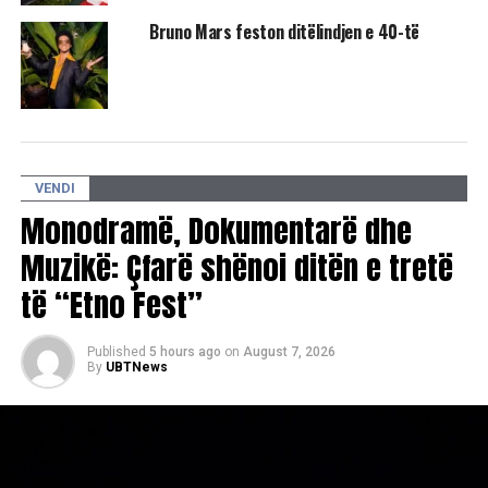
Bruno Mars feston ditëlindjen e 40-të
VENDI
Monodramë, Dokumentarë dhe
Muzikë: Çfarë shënoi ditën e tretë
të “Etno Fest”
Published
5 hours ago
on
August 7, 2026
By
UBTNews