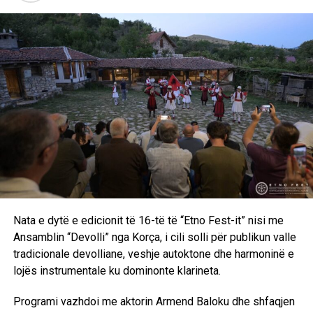
shkollat e Kosovës gjatë viteve ’90, i ndërtuar mbi dëshmi,
intervista dhe materiale arkivore.
Aktivitetet e ditës u përmbyllën me “Etno Nejën”, ku
interpretoi grupi “Ardian Behrami CIPA & Band”, duke sjellë
përpunime muzikore për publikun pranishëm. /E.A/
Nata e dytë e edicionit të 16-të të “Etno Fest-it” nisi me
Ansamblin “Devolli” nga Korça, i cili solli për publikun valle
tradicionale devolliane, veshje autoktone dhe harmoninë e
lojës instrumentale ku dominonte klarineta.
Programi vazhdoi me aktorin Armend Baloku dhe shfaqjen