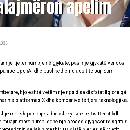
ralajmëron apelim
2026
r një tjetër humbje në gjykatë, pasi një gjykatë vendosi
ompanisë OpenAI dhe bashkëthemeluesit të saj, Sam
ëtare, kjo është vetëm një nga disa disfatat ligjore që
narin e platformës X dhe kompanive të tjera teknologjike.
hje me ish-punonjës dhe ish-zyrtarë të Twitter-it lidhur
 muajin mars humbi edhe një proces gjyqësor të ngritur
pretendonin se ishin mashtruar gjatë blerjes së rrjetit