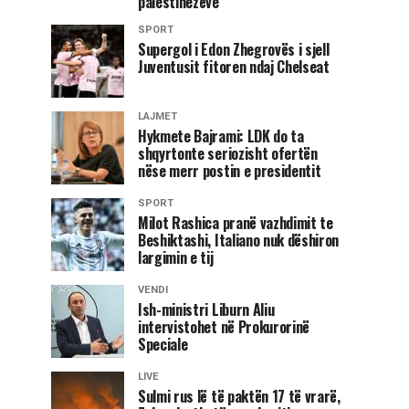
palestinezëve
SPORT
Supergol i Edon Zhegrovës i sjell
Juventusit fitoren ndaj Chelseat
LAJMET
Hykmete Bajrami: LDK do ta
shqyrtonte seriozisht ofertën
nëse merr postin e presidentit
SPORT
Milot Rashica pranë vazhdimit te
Beshiktashi, Italiano nuk dëshiron
largimin e tij
VENDI
Ish-ministri Liburn Aliu
intervistohet në Prokurorinë
Speciale
LIVE
Sulmi rus lë të paktën 17 të vrarë,