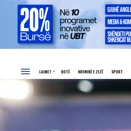
LAJMET
BOTË
KRONIKË E ZEZË
SPORT