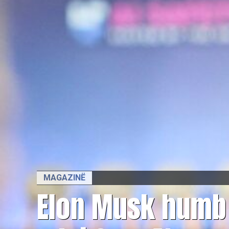
MAGAZINË
Elon Musk humb 