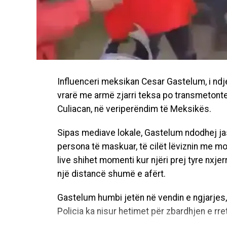
Influenceri meksikan Cesar Gastelum, i ndj
vrarë me armë zjarri teksa po transmetonte 
Culiacan, në veriperëndim të Meksikës.
Sipas mediave lokale, Gastelum ndodhej jas
persona të maskuar, të cilët lëviznin me mo
live shihet momenti kur njëri prej tyre nxje
një distancë shumë e afërt.
Gastelum humbi jetën në vendin e ngjarjes,
Policia ka nisur hetimet për zbardhjen e rre