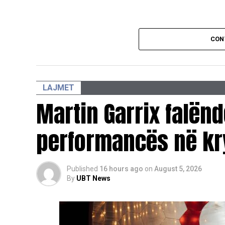
CON
LAJMET
Martin Garrix falën
performancës në kr
Published
16 hours ago
on
August 5, 2026
By
UBT News