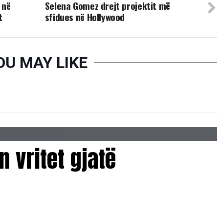
 në
Selena Gomez drejt projektit më
t
sfidues në Hollywood
OU MAY LIKE
 vritet gjatë