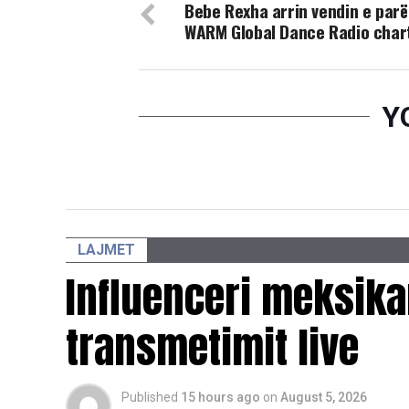
Bebe Rexha arrin vendin e parë
WARM Global Dance Radio char
Y
LAJMET
Influenceri meksikan
transmetimit live
Published
15 hours ago
on
August 5, 2026