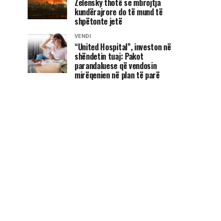
Zelensky thotë se mbrojtja
kundërajrore do të mund të
shpëtonte jetë
VENDI
“United Hospital”, investon në
shëndetin tuaj: Pakot
parandaluese që vendosin
mirëqenien në plan të parë