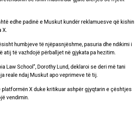
poshtë edhe padinë e Muskut kundër reklamuesve që kishin
 X.
rësisht humbjeve të njëpasnjëshme, pasuria dhe ndikimi i
tij të vazhdojë përballjet në gjykata pa hezitim.
a Law School”, Dorothy Lund, deklaroi se deri më tani
ja reale ndaj Muskut apo veprimeve të tij.
 platformën X duke kritikuar ashpër gjyqtarin e çështjes
jë vendimin.
UP NEXT