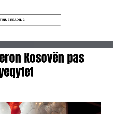
TINUE READING
deron Kosovën pas
yeqytet