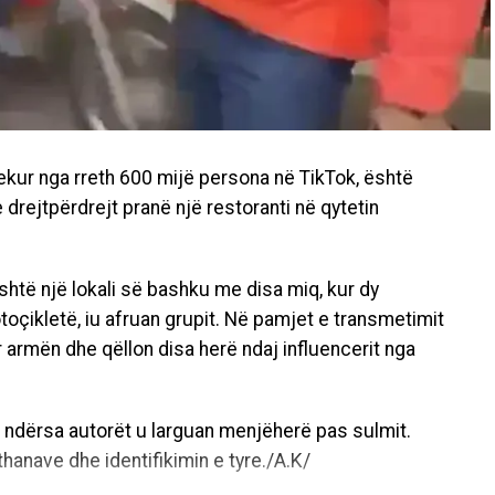
ekur nga rreth 600 mijë persona në TikTok, është
drejtpërdrejt pranë një restoranti në qytetin
htë një lokali së bashku me disa miq, kur dy
toçikletë, iu afruan grupit. Në pamjet e transmetimit
rr armën dhe qëllon disa herë ndaj influencerit nga
 ndërsa autorët u larguan menjëherë pas sulmit.
thanave dhe identifikimin e tyre./A.K/