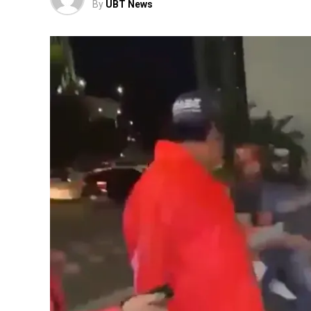
By
UBT News