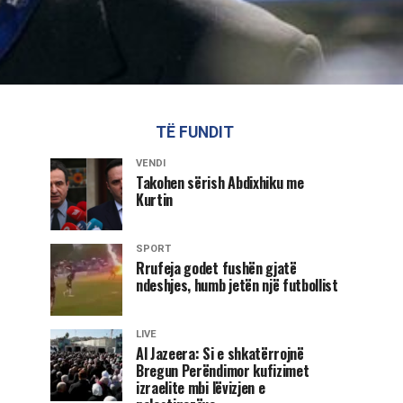
TË FUNDIT
VENDI
Takohen sërish Abdixhiku me
Kurtin
SPORT
Rrufeja godet fushën gjatë
ndeshjes, humb jetën një futbollist
LIVE
Al Jazeera: Si e shkatërrojnë
Bregun Perëndimor kufizimet
izraelite mbi lëvizjen e