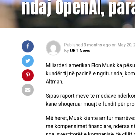
ndaj OpenAI, pa
Published
3 months ago
on
May 20, 
By
UBT News
Miliarderi amerikan Elon Musk ka pësua
kundër tij në padinë e ngritur ndaj k
Altman.
Sipas raportimeve të mediave ndërkomb
kanë shoqëruar muajt e fundit për pro
Më herët, Musk kishte arritur marrëves
me kompensimet financiare, ndërsa në
nga investitorët e kompanisë, të cilët 