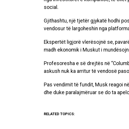
social.
Gjithashtu, një tjetër gjykatë hodhi 
vendosur të largoheshin nga platforma
Ekspertët ligjorë vlerësojnë se, pava
madh ekonomik i Muskut i mundësojnë a
Profesoresha e së drejtës në “Columbi
askush nuk ka arritur të vendosë paso
Pas vendimit të fundit, Musk reagoi në
dhe duke paralajmëruar se do ta apelo
RELATED TOPICS:
DON'T MISS