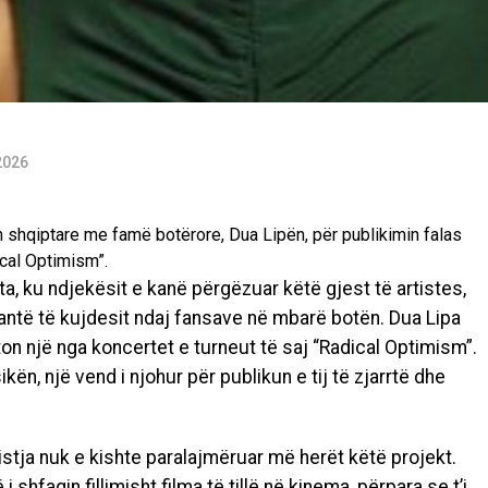
2026
shqiptare me famë botërore, Dua Lipën, për publikimin falas
ical Optimism”.
, ku ndjekësit e kanë përgëzuar këtë gjest të artistes,
ntë të kujdesit ndaj fansave në mbarë botën. Dua Lipa
on një nga koncertet e turneut të saj “Radical Optimism”.
kën, një vend i njohur për publikun e tij të zjarrtë dhe
rtistja nuk e kishte paralajmëruar më herët këtë projekt.
 shfaqin fillimisht filma të tillë në kinema, përpara se t’i