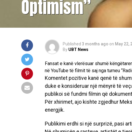
Optimism”
Published
3 months ago
on
May 22, 
By
UBT News
Fansat e kanë vlerësuar shumë këngëtaren 
në YouTube të filmit të saj nga turneu “Rad
Komentet pozitive kanë qenë të shumta
duke e konsideruar një mënyrë të veça
publikoi së fundmi filmin që dokument
Për xhirimet, ajo kishte zgjedhur Meksi
energjik.
Publikimi erdhi si një surprizë, pasi a
Në shumicën e rasteve, artistët e tjerë i