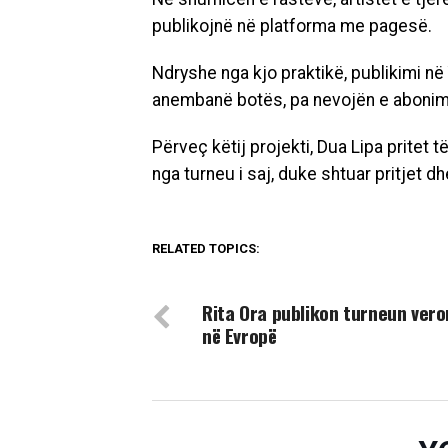
publikojnë në platforma me pagesë.
Ndryshe nga kjo praktikë, publikimi në
anembanë botës, pa nevojën e aboni
Përveç këtij projekti, Dua Lipa pritet 
nga turneu i saj, duke shtuar pritjet d
RELATED TOPICS:
DON'T MISS
Rita Ora publikon turneun vero
në Evropë