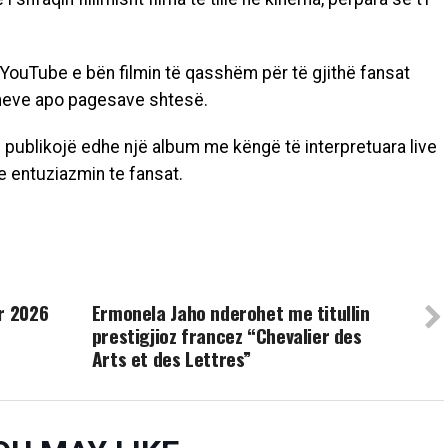
 YouTube e bën filmin të qasshëm për të gjithë fansat
meve apo pagesave shtesë.
të publikojë edhe një album me këngë të interpretuara live
he entuziazmin te fansat.
UP NEXT
r 2026
Ermonela Jaho nderohet me titullin
prestigjioz francez “Chevalier des
Arts et des Lettres”