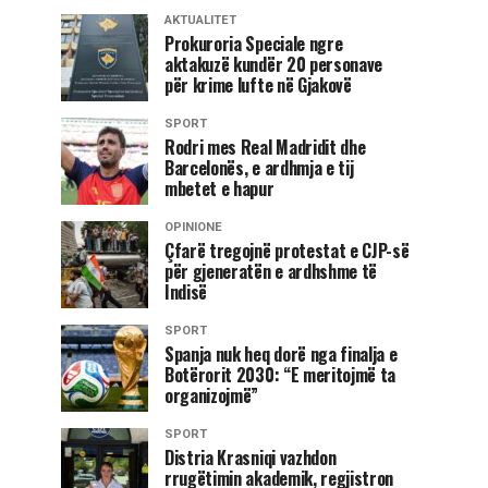
AKTUALITET
Prokuroria Speciale ngre
aktakuzë kundër 20 personave
për krime lufte në Gjakovë
SPORT
Rodri mes Real Madridit dhe
Barcelonës, e ardhmja e tij
mbetet e hapur
OPINIONE
Çfarë tregojnë protestat e CJP-së
për gjeneratën e ardhshme të
Indisë
SPORT
Spanja nuk heq dorë nga finalja e
Botërorit 2030: “E meritojmë ta
organizojmë”
SPORT
Distria Krasniqi vazhdon
rrugëtimin akademik, regjistron