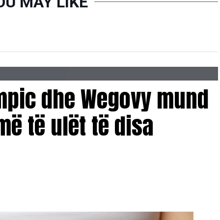
OU MAY LIKE
empic dhe Wegovy mund
më të ulët të disa