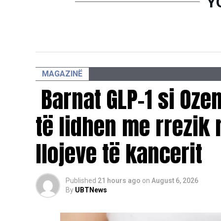
Y
MAGAZINË
Barnat GLP-1 si Oz
të lidhen me rrezik 
llojeve të kancerit
Published
21 hours ago
on
August 6, 2026
By
UBTNews