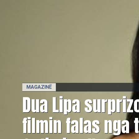
MAGAZINË
Dua Lipa surpriz
filmin falas nga