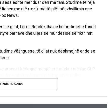
a sesa është menduar deri më tani. Studime të reja
 lidhen me një rrezik më të ulët për zhvillimin ose
i Fox News.
in e gjirit, Loren Rourke, tha se hulumtimet e fundit
këtyre barnave dhe uljes së mundësisë së rikthimit
 studime vëzhguese, të cilat nuk dëshmojnë ende se
cerin.
ve arsye t’i kërkojnë menjëherë mjekut një ilaç GLP-
egjithatë, ato kanë hapur një drejtim të ri dhe
preh Rourke.
TINUE READING
e të këtij efekti lidhet me faktin se barnat GLP-1
ojnë inflamacionin kronik në organizëm. Mbipesha
n që lidhet me disa forma të kancerit të gjirit, ndaj