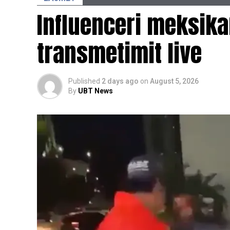
ulja e peshës mund të sjellë përfitime sht
Influenceri meksikan
“Sa më shumë yndyrë të kemi në trup, aq 
transmetimit live
ndihmojnë edhe në uljen e inflamacionit kro
shumta”, tha ajo.
Published
2 days ago
on
August 5, 2026
Megjithatë, shkencëtarët theksojnë se ende
By
UBT News
mbi qelizat kancerogjene. Për të vërtetuar
klinike.
Rourke këshillon që personat të cilët për
të parë nëse barnat GLP-1 janë të përshtat
“Nëse keni mbipeshë, keni ndjekur një reg
fizik, por nuk po arrini rezultatet e dëshiru
që ia vlen të diskutohet me mjekun”, tha ajo
Ekspertët nënvizojnë se këto barna nuk duh