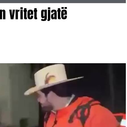
esë për shëndetin.
 vritet gjatë
më shumë estrogjen prodhohet. Nëse këto barna
nik, atëherë përfitimet e tyre mund të jenë të
 nuk ka prova që këto ilaçe veprojnë drejtpërdrejt
 një lidhje shkak-pasojë nevojiten studime të mëdha
piqen të humbin peshë të konsultohen me mjekun për
shme për ta.
jim të shëndetshëm ushqimor dhe keni bërë aktivitet
ara, atëherë barnat GLP-1 mund të jenë një alternativë
.
et të përdoren si trajtim kundër kancerit pa prova