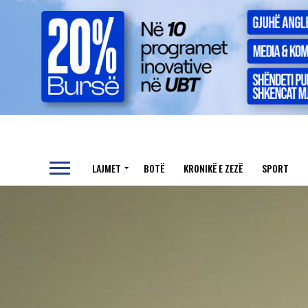
LAJMET
BOTË
KRONIKË E ZEZË
SPORT