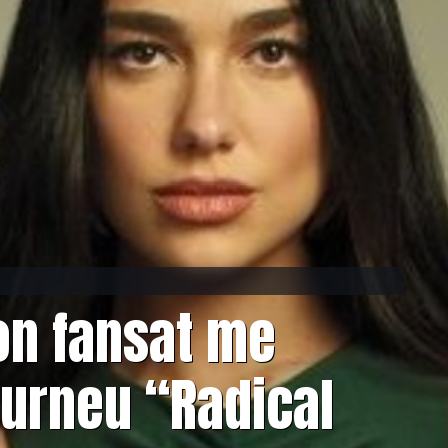
on fansat me
 turneu “Radical