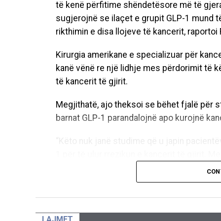
të kenë përfitime shëndetësore më të gjer
sugjerojnë se ilaçet e grupit GLP-1 mund të
rikthimin e disa llojeve të kancerit, raporto
Kirurgia amerikane e specializuar për kancer
kanë vënë re një lidhje mes përdorimit të 
të kancerit të gjirit.
Megjithatë, ajo theksoi se bëhet fjalë për
barnat GLP-1 parandalojnë apo kurojnë kan
“Këto nuk janë studime që u japin pacientë
1 për të ulur rrezikun e kancerit të gjirit. M
premtues për kërkime të mëtejshme”, u sh
CON
Sipas ekspertëve, një nga arsyet e mundshm
ndihmojnë në humbjen e peshës dhe redukt
mund të rrisë prodhimin e estrogjenit, hormo
LAJMET