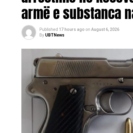
armë e substanca n
Published
17 hours ago
on
August 6, 2026
By
UBTNews