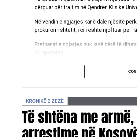
dërguar për trajtim në Qendrën Klinike Univ
Në vendin e ngjarjes kanë dalë njësitë përk
prokurori i shtetit, i cili është njoftuar për ra
Rrethanat e ngjarjes nuk janë bërë të ditur
kompetente.
D.L
CON
KRONIKË E ZEZË
Të shtëna me armë,
arrestime në Kosovë