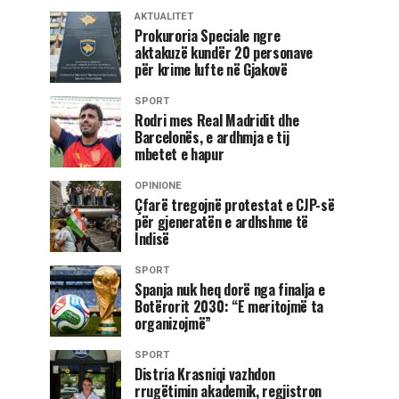
AKTUALITET
Prokuroria Speciale ngre
aktakuzë kundër 20 personave
për krime lufte në Gjakovë
SPORT
Rodri mes Real Madridit dhe
Barcelonës, e ardhmja e tij
mbetet e hapur
OPINIONE
Çfarë tregojnë protestat e CJP-së
për gjeneratën e ardhshme të
Indisë
SPORT
Spanja nuk heq dorë nga finalja e
Botërorit 2030: “E meritojmë ta
organizojmë”
SPORT
Distria Krasniqi vazhdon
rrugëtimin akademik, regjistron