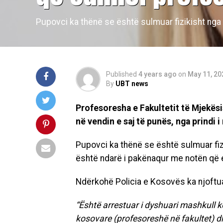
Pupovci ka thënë se është sulmuar fizikisht nga
Published
4 years ago
on
May 11, 20
By
UBT news
Profesoresha e Fakultetit të Mjekësis
në vendin e saj të punës, nga prindi i
Pupovci ka thënë se është sulmuar fizik
është ndarë i pakënaqur me notën që e 
Ndërkohë Policia e Kosovës ka njoftua
“Është arrestuar i dyshuari mashkull 
kosovare (profesoreshë në fakultet) dh