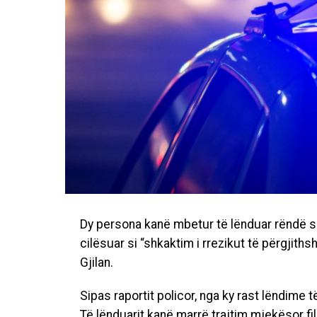
Dy persona kanë mbetur të lënduar rëndë si 
cilësuar si “shkaktim i rrezikut të përgji
Gjilan.
Sipas raportit policor, nga ky rast lëndime 
Të lënduarit kanë marrë trajtim mjekësor fil