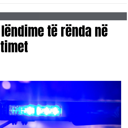
 lëndime të rënda në
etimet