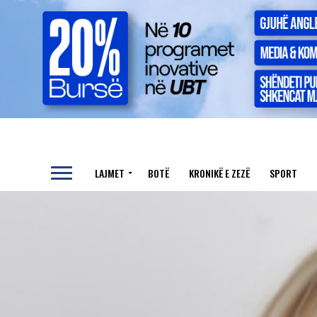
LAJMET
BOTË
KRONIKË E ZEZË
SPORT