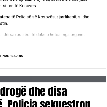
ersitare të Kosovës.
atëse të Policisë së Kosovës, zjarrfikësit, si dhe
stin.
a, ndërsa rasti është duke u hetuar nga organet
TINUE READING
 drogë dhe disa
, Policia sekuestron