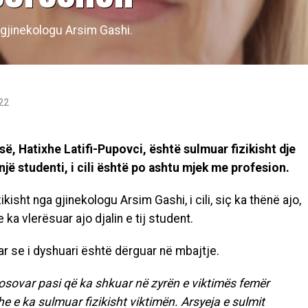
 gjinekologu Arsim Gashi.
22
ë, Hatixhe Latifi-Pupovci, është sulmuar fizikisht dje
 një studenti, i cili është po ashtu mjek me profesion.
isht nga gjinekologu Arsim Gashi, i cili, siç ka thënë ajo,
ka vlerësuar ajo djalin e tij student.
r se i dyshuari është dërguar në mbajtje.
kosovar pasi që ka shkuar në zyrën e viktimës femër
e e ka sulmuar fizikisht viktimën. Arsyeja e sulmit