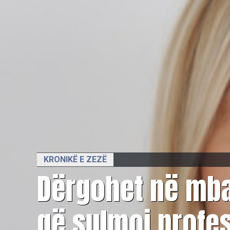
KRONIKË E ZEZË
Dërgohet në mba
që sulmoi profe