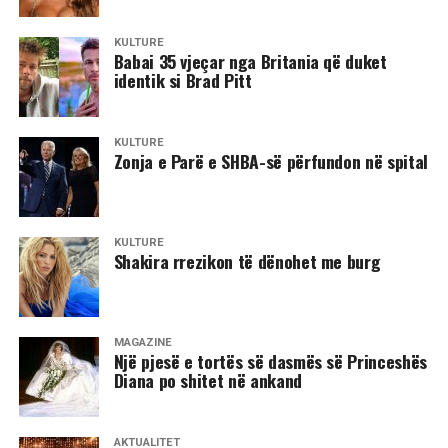
KULTURË
Babai 35 vjeçar nga Britania që duket
identik si Brad Pitt
KULTURË
Zonja e Parë e SHBA-së përfundon në spital
KULTURË
Shakira rrezikon të dënohet me burg
MAGAZINË
Një pjesë e tortës së dasmës së Princeshës
Diana po shitet në ankand
AKTUALITET