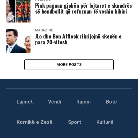
Pink paguan gjobën për lojtaret e skuadrës
së hendbollit që refuzuan të veshin bikini
MAGAZINË
JLo dhe Ben Affleck rikrijojnë skenën e
para 20-vitesh
MORE POSTS
Lajmet
Vendi
Rajoni
Botë
Kornikë e Zezë
Sport
Kulturë