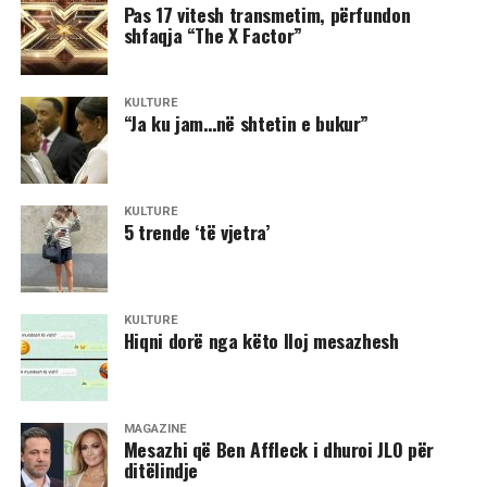
Pas 17 vitesh transmetim, përfundon
shfaqja “The X Factor”
KULTURË
“Ja ku jam…në shtetin e bukur”
KULTURË
5 trende ‘të vjetra’
KULTURË
Hiqni dorë nga këto lloj mesazhesh
MAGAZINË
Mesazhi që Ben Affleck i dhuroi JLO për
ditëlindje