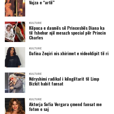
Vajza e “artë”
KULTURË
Këpuca e dasmës së Princeshës Diana ka
të fshehur një mesazh special për Princin
Charles
KULTURË
Dafina Zeqiri nis xhirimet e videoklipit të ri
KULTURË
Ndryshimi radikal i këngëtarit të Limp
Bizkit habit fansat
KULTURË
Aktorja Sofia Vergara çmend fansat me
foton e saj