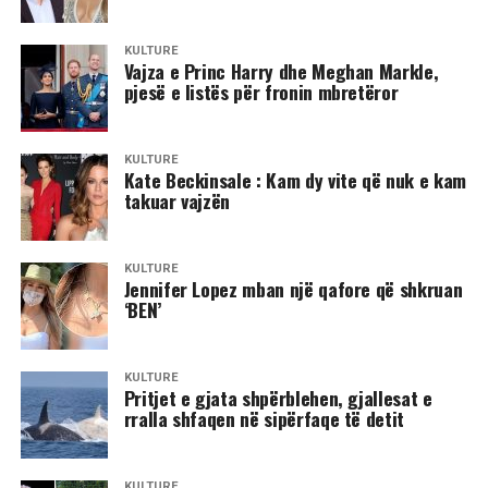
KULTURË
Vajza e Princ Harry dhe Meghan Markle,
pjesë e listës për fronin mbretëror
KULTURË
Kate Beckinsale : Kam dy vite që nuk e kam
takuar vajzën
KULTURË
Jennifer Lopez mban një qafore që shkruan
‘BEN’
KULTURË
Pritjet e gjata shpërblehen, gjallesat e
rralla shfaqen në sipërfaqe të detit
KULTURË