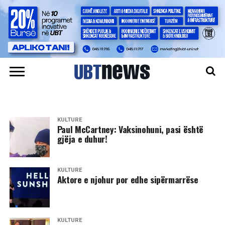
KULTURË
Paul McCartney: Vaksinohuni, pasi është
gjëja e duhur!
KULTURË
Aktore e njohur por edhe sipërmarrëse
KULTURË