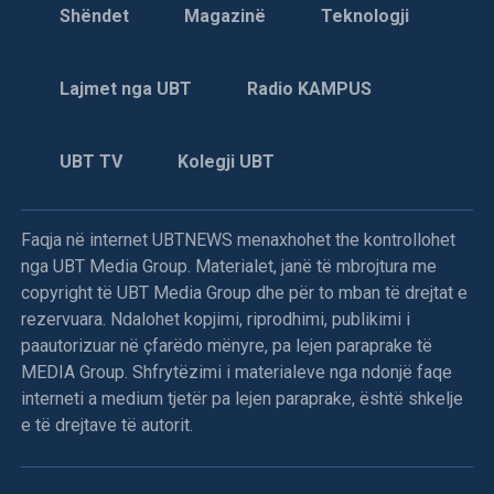
Shëndet
Magazinë
Teknologji
Lajmet nga UBT
Radio KAMPUS
UBT TV
Kolegji UBT
Faqja në internet UBTNEWS menaxhohet the kontrollohet
nga UBT Media Group. Materialet, janë të mbrojtura me
copyright të UBT Media Group dhe për to mban të drejtat e
rezervuara. Ndalohet kopjimi, riprodhimi, publikimi i
paautorizuar në çfarëdo mënyre, pa lejen paraprake të
MEDIA Group. Shfrytëzimi i materialeve nga ndonjë faqe
interneti a medium tjetër pa lejen paraprake, është shkelje
e të drejtave të autorit.