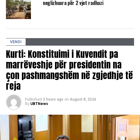
​Zvicra feston ditën e saj kombëtare
neglizhuara për 2 vjet radhazi
VENDI
Kurti: Konstituimi i Kuvendit pa
marrëveshje për presidentin na
çon pashmangshëm në zgjedhje të
reja
Published
3 hours ago
on
August 8, 2026
By
UBTNews