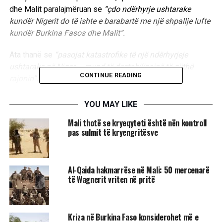
dhe Malit paralajmëruan se
“çdo ndërhyrje ushtarake
kundër Nigerit do të ishte e barabartë me një shpallje lufte
kundër Burkina Fasos dhe Malit”.
Ata thanë se
“pasojat katastrofike të një ndërhyrjeje
ushtarake në Niger … mund të destabilizojnë të gjithë
CONTINUE READING
rajonin”.
Të dy thanë gjithashtu se “refuzojnë të zbatojnë
YOU MAY LIKE
sanksionet e paligjshme dhe çnjerëzore kundër popullit
Mali thotë se kryeqyteti është nën kontroll
dhe autoriteteve të Nigerit”./
UBTNews
/
pas sulmit të kryengritësve
RELATED TOPICS:
MALI
NIGER
BURKINA FASO
Al-Qaida hakmarrëse në Mali: 50 mercenarë
të Wagnerit vriten në pritë
UP NEXT
Ukraina përdori të njëjtat metoda si sulmi i 11 shtatorit,
thotë Ministria e Jashtme ruse
Kriza në Burkina Faso konsiderohet më e
DON'T MISS