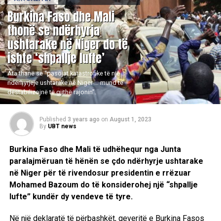
Burkina Faso dhe Mali
thonë se ndërhyrja
ushtarake në Niger do të
ishte ‘shpallje lufte’
Ata thanë se “pasojat katastrofike të një
ndërhyrjeje ushtarake në Niger … mund të
destabilizojnë të gjithë rajonin”.
Published
3 years ago
on
August 1, 2023
By
UBT news
Burkina Faso dhe Mali të udhëhequr nga Junta
paralajmëruan të hënën se çdo ndërhyrje ushtarake
në Niger për të rivendosur presidentin e rrëzuar
Mohamed Bazoum do të konsiderohej një “shpallje
lufte” kundër dy vendeve të tyre.
Në një deklaratë të përbashkët, qeveritë e Burkina Fasos