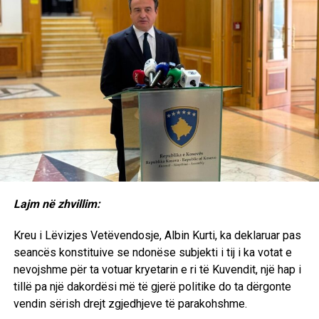
Lajm në zhvillim:
Kreu i Lëvizjes Vetëvendosje, Albin Kurti, ka deklaruar pas
seancës konstituive se ndonëse subjekti i tij i ka votat e
nevojshme për ta votuar kryetarin e ri të Kuvendit, një hap i
tillë pa një dakordësi më të gjerë politike do ta dërgonte
vendin sërish drejt zgjedhjeve të parakohshme.