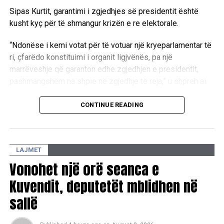
Sipas Kurtit, garantimi i zgjedhjes së presidentit është
kusht kyç për të shmangur krizën e re elektorale.
“Ndonëse i kemi votat për të votuar një kryeparlamentar të
ri, çfarëdo konstituimi i organit ligjvënës, pa një
marrëveshje që garanton edhe zgjedhjen e presidentit,
pashmangshëm na shpie në zgjedhje të reja,” u shpreh ai.
Kreu i LVV-së ritheksoi nevojën për dialog të drejtpërdrejtë
CONTINUE READING
me krerët e partive të tjera parlamentare për të arritur një
paketë të plotë marrëveshjeje për të gjitha institucionet
kryesore të vendit.
LAJMET
“Andaj insistimi ynë i drejtë është që të ulemi, të
bisedojmë, të merremi dhe vetëm nga lartësia e një
Vonohet një orë seanca e
marrëveshjeje politike dhe nga gjerësia e një marrëveshje
Kuvendit, deputetët mblidhen në
mes meje dhe liderët e partive të tjera parlamentare, të
sallë
konstituojmë Kuvendin, Qeverinë dhe ta zgjedhim
presidentin,” deklaroi Kurti.