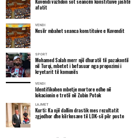
Kuvendi vazhdon sot seancën konstituive jashtë
brenda në shtëpi, vlerësoi dr. Gjergji.
afatit
VENDI
Nesër mbahet seanca konstituive e Kuvendit
8 gusht 1995
SPORT
Dhuna e përditshme në Kosovë
Mohamed Salah merr një dhuratë të pazakontë
në Turqi, mbetet i befasuar nga propozimi i
Hani i Elezit: –
Më 4 gusht, në orët e pasditës, policia
kryetarit të komunës
serbe thirri për herë të tretë, Hakik Qajanin me pretekst të
VENDI
armës.
Identifikohen mbetje mortore edhe në
lokacionin e tretë në Zubin Potok
Njoftohet se në polici gati për çdo ditë thirret edhe babai i
LAJMET
tij, Mejdiu.
Kurti: Ka një dallim drastik mes rezultatit
zgjedhor dhe kërkesave të LDK-së për poste
Po këtë ditë, me të njëjtin pretekst, në pyetje u mor edhe
Ramadan Thaçi.