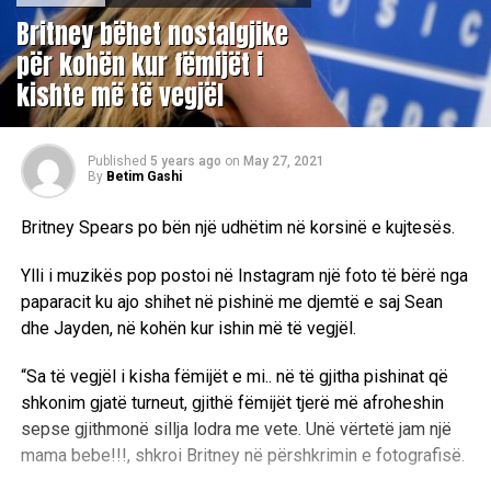
Britney bëhet nostalgjike
për kohën kur fëmijët i
kishte më të vegjël
Published
5 years ago
on
May 27, 2021
By
Betim Gashi
Britney Spears po bën një udhëtim në korsinë e kujtesës.
Ylli i muzikës pop postoi në Instagram një foto të bërë nga
paparacit ku ajo shihet në pishinë me djemtë e saj Sean
dhe Jayden, në kohën kur ishin më të vegjël.
“Sa të vegjël i kisha fëmijët e mi.. në të gjitha pishinat që
shkonim gjatë turneut, gjithë fëmijët tjerë më afroheshin
sepse gjithmonë sillja lodra me vete. Unë vërtetë jam një
mama bebe!!!, shkroi Britney në përshkrimin e fotografisë.