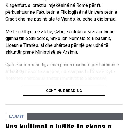
Klagenfurt, ai braktisi mjekësinë në Romë për t’u
përkushtuar në Fakultetin e Filologjisë në Universitetin e
Gracit dhe më pas në atë të Vjenës, ku edhe u diplomua.
Me të u kthyer në atdhe, Çabej kontribuoi si arsimtar në
gjimnazin e Shkodrës, Shkollën Normale të Elbasanit,
Liceun e Tiranës, si dhe shërbeu për një periudhë të
shkurtër pranë Ministrisë së Arsimit.
Gjatë karrierës së tij, ai nisi punën madhore për hartimin e
Atlasit Gjuhësor të shqipes, ndërsa pas Luftës së Dytë
Botërore shërbeu si anëtar i Institutit të Shkencave,
pedagog në Universitetin e Tiranës dhe anëtar themelues i
CONTINUE READING
Akademisë së Shkencave. Integriteti i tij i lartë intelektual
u dëshmua edhe kur dha dorëheqjen nga Instituti
Mbretëror i Studimeve Shqiptare.
LAJMET
Si studiues poliedrik në leksikologji, gjuhësi historike,
Nga kujtimet e luftës te skena e
dialektologji e etimologji, Çabej mbetet i njohur për botimin