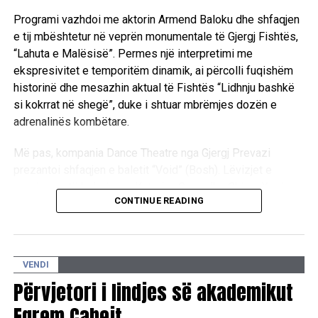
Programi vazhdoi me aktorin Armend Baloku dhe shfaqjen
e tij mbështetur në veprën monumentale të Gjergj Fishtës,
“Lahuta e Malësisë”. Permes një interpretimi me
ekspresivitet e temporitëm dinamik, ai përcolli fuqishëm
historinë dhe mesazhin aktual të Fishtës “Lidhnju bashkë
si kokrrat në shegë”, duke i shtuar mbrëmjes dozën e
adrenalinës kombëtare.
Më pas, kompania Dance Theatre nga Gjergj Prevazi
prezantoi shfaqjen e baletit “Void” (Bosh). Lëvizjet e
precizuara të balerinave Katerina Goga dhe Chiara Xoxi
CONTINUE READING
përcollën përmes gjuhës së trupit përpjekjen për të
mposhtur apatinë e zbrazëtinë përmes artit. Mbrëmja u
përmbyll te “Qilimi fluturues i gjyshes” me performancën e
grupit “NA” dhe DJ Cabo, duke gërshetuar muziken
VENDI
tradicionale me atë moderne. /E.A/
Përvjetori i lindjes së akademikut
Eqrem Çabejt