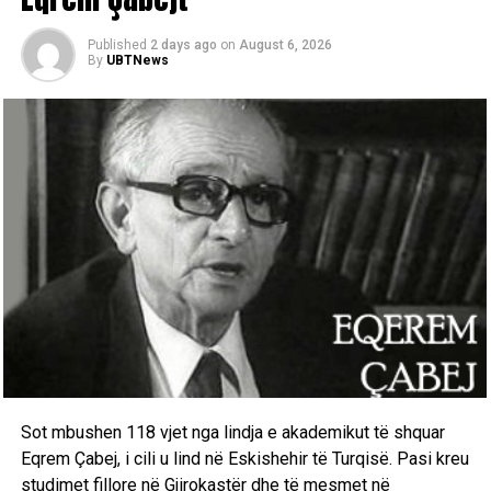
Published
2 days ago
on
August 6, 2026
By
UBTNews
Sot mbushen 118 vjet nga lindja e akademikut të shquar
Eqrem Çabej, i cili u lind në Eskishehir të Turqisë. Pasi kreu
studimet fillore në Gjirokastër dhe të mesmet në