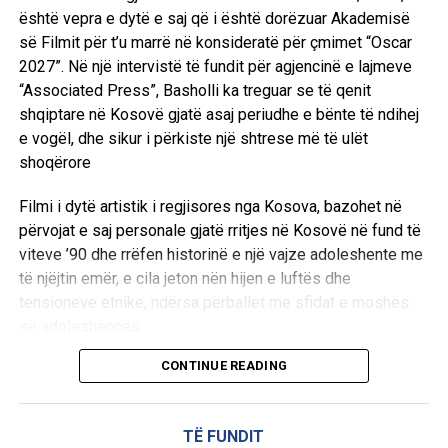
është vepra e dytë e saj që i është dorëzuar Akademisë
së Filmit për t’u marrë në konsideratë për çmimet “Oscar
2027”. Në një intervistë të fundit për agjencinë e lajmeve
“Associated Press”, Basholli ka treguar se të qenit
shqiptare në Kosovë gjatë asaj periudhe e bënte të ndihej
e vogël, dhe sikur i përkiste një shtrese më të ulët
shoqërore
Filmi i dytë artistik i regjisores nga Kosova, bazohet në
përvojat e saj personale gjatë rritjes në Kosovë në fund të
viteve ’90 dhe rrëfen historinë e një vajze adoleshente me
të njëjtin emër, e cila jeton nën hijen e luftës dhe
tensioneve etnike, ndërsa përballet me sfidat e moshës
së adoleshencës.
CONTINUE READING
Në një intervistë të fundit për agjencinë e lajmeve
“Associated Press”, Basholli ka treguar se të qenit
shqiptare në Kosovë gjatë asaj periudhe e bënte të ndihej
TË FUNDIT
e vogël, dhe sikur i përkiste një shtrese më të ulët