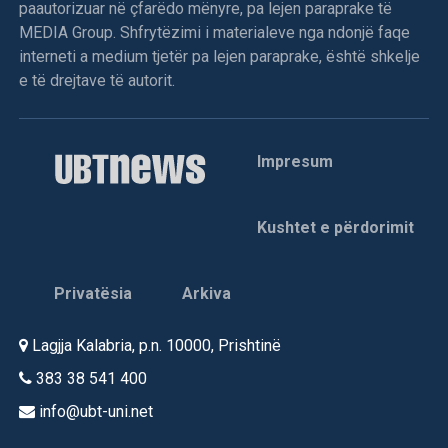
paautorizuar në çfarëdo mënyre, pa lejen paraprake të
kineastët që jetojnë këtu”.
MEDIA Group. Shfrytëzimi i materialeve nga ndonjë faqe
interneti a medium tjetër pa lejen paraprake, është shkelje
“Dua” e nisi furishëm rrugëtimin me premierë botërore në
e të drejtave të autorit.
edicionin e 79-të të Festivalit të Filmit në Cannes, në majin
e sivjetmë. Historia e sinqertë, e përshkruar me sytë dhe
ndjesinë e një adoleshenteje të fundviteve të shekullit të
Impresum
kaluar, do të arrinte të merrte vëmendje tek mori çmimin
“SACD”. Është çmimi për skenar që ndahet nga seksioni
paralel i Festivalit të Cannes, “Semaine de la Critique”
Kushtet e përdorimit
(Java e Kritikës)./A.K/
Privatësia
Arkiva
Lagjja Kalabria, p.n. 10000, Prishtinë
383 38 541 400
info@ubt-uni.net