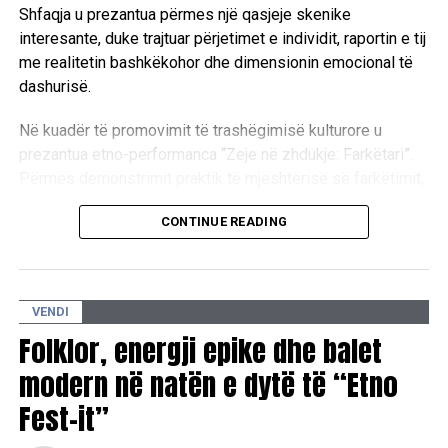
Shfaqja u prezantua përmes një qasjeje skenike
interesante, duke trajtuar përjetimet e individit, raportin e tij
me realitetin bashkëkohor dhe dimensionin emocional të
dashurisë.
Në kuadër të promovimit të trashëgimisë kulturore u
prezantua etno-performanca “Zeje në zhdukje: Farkëtari”.
Përmes demonstrimit praktik të mjeshtërisë së farkëtimit,
performanca vuri në pah rëndësinë e ruajtjes dhe
CONTINUE READING
transmetimit të zanateve tradicionale.
Mbrëmja vazhdoi me shfaqjen e dy dokumentarëve me
tematikë nga historia e Kosovës:
VENDI
“Ferdonija” me autorë Gazmend Bajri dhe Shkurte Dauti: Një
Folklor, energji epike dhe balet
rrëfim për historinë dhe qëndresën e Ferdonije Qerkezit
modern në natën e dytë të “Etno
nga Gjakova, e cila jeton me kujtimin e bashkëshortit dhe
Fest-it”
katër djemve të saj të humbur gjatë luftës.