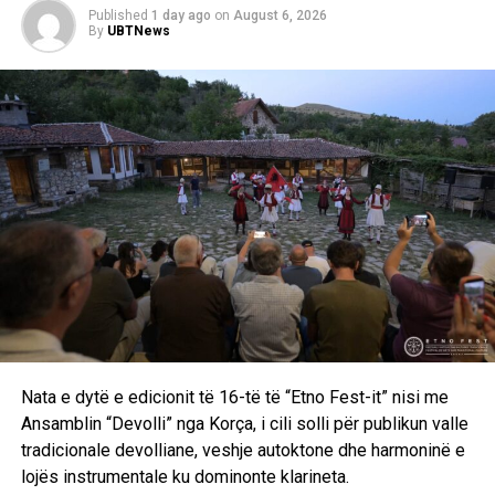
“Pesë lulet, një notë e humbur” me autor Fatlum Haziri:
Published
1 day ago
on
August 6, 2026
Dokumentar që trajton temën e helmimeve të nxënësve në
By
UBTNews
shkollat e Kosovës gjatë viteve ’90, i ndërtuar mbi dëshmi,
intervista dhe materiale arkivore.
Aktivitetet e ditës u përmbyllën me “Etno Nejën”, ku
interpretoi grupi “Ardian Behrami CIPA & Band”, duke sjellë
përpunime muzikore për publikun pranishëm. /E.A/
Nata e dytë e edicionit të 16-të të “Etno Fest-it” nisi me
Ansamblin “Devolli” nga Korça, i cili solli për publikun valle
tradicionale devolliane, veshje autoktone dhe harmoninë e
lojës instrumentale ku dominonte klarineta.