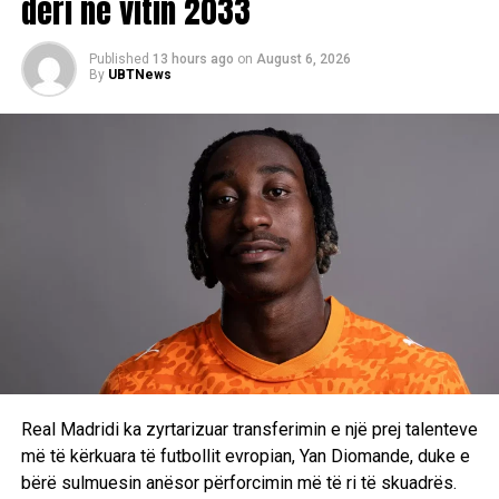
deri në vitin 2033
presidenti i SHBA-së, Donald Trump, zhvilloi një bisedë
telefonike me presidentin e FIFA-s, Gianni Infantino, duke
kërkuar rishqyrtimin e kartonit të kuq të Balogun. Sulmuesi
Published
13 hours ago
on
August 6, 2026
By
UBTNews
ishte titullar ndaj Belgjikës, por nuk arriti të lërë gjurmë në
ndeshje.
Me këtë fitore, Belgjika avancon në çerekfinale, ku do të
përballet me Spanjën.
D.L
RELATED TOPICS:
UP NEXT
Kosova U20 niset drejt Bratislavës për Kampionatin
Evropian
Real Madridi ka zyrtarizuar transferimin e një prej talenteve
DON'T MISS
Argjentina siguron çerekfinalen pas një përmbysjeje
më të kërkuara të futbollit evropian, Yan Diomande, duke e
dramatike ndaj Egjiptit
bërë sulmuesin anësor përforcimin më të ri të skuadrës.