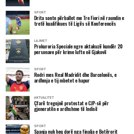
Reagimi i ministres spanjolle erdhi pas raportimeve se
SPORT
presidenti i FIFA-s, Gianni Infantino, ia kishte premtuar
Drita sonte përballet me Tre Fiori në raundin e
Marokut organizimin e finales. Megjithatë, FIFA i ka mohuar
tretë kualifikues të Ligës së Konferencës
këto pretendime.
LAJMET
“Gjëja më e rëndësishme është që FIFA tashmë e ka
Prokuroria Speciale ngre aktakuzë kundër 20
mohuar këtë. Ne po punojmë ngushtë me FIFA-n dhe kemi
personave për krime lufte në Gjakovë
takimin e radhës në shtator. Nga FIFA kanë qenë të qartë
në mohimin e këtij lajmi. Do të vazhdojmë punën, sepse
SPORT
duam dhe besojmë se finalja e Botërorit duhet të zhvillohet
Rodri mes Real Madridit dhe Barcelonës, e
në Spanjë”, përfundoi Tolón.
ardhmja e tij mbetet e hapur
D.L
AKTUALITET
Çfarë tregojnë protestat e CJP-së për
gjeneratën e ardhshme të Indisë
SPORT
Spanja nuk heq dorë nga finalja e Botërorit