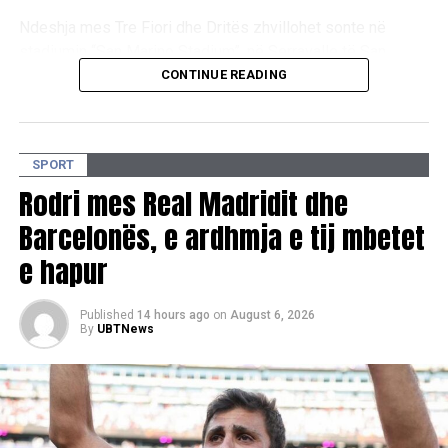
Ndeshja mes Tre Fiori dhe Dritës zhvillohet sonte në
stadiumin “San Marino Stadium”, në Serravalle të San
Marinos.
CONTINUE READING
D.L
SPORT
Rodri mes Real Madridit dhe
Barcelonës, e ardhmja e tij mbetet
e hapur
Published
14 hours ago
on
August 6, 2026
By
UBTNews