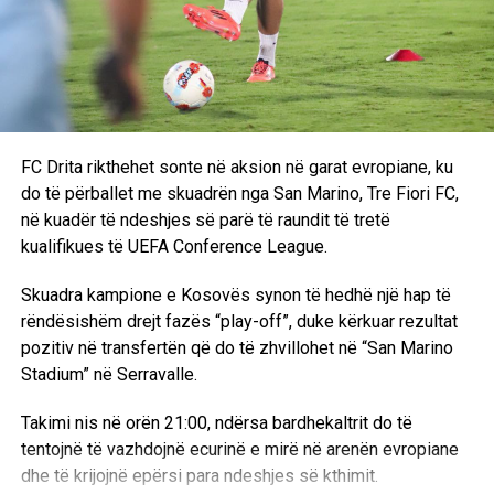
FC Drita rikthehet sonte në aksion në garat evropiane, ku
do të përballet me skuadrën nga San Marino, Tre Fiori FC,
në kuadër të ndeshjes së parë të raundit të tretë
kualifikues të UEFA Conference League.
Skuadra kampione e Kosovës synon të hedhë një hap të
rëndësishëm drejt fazës “play-off”, duke kërkuar rezultat
pozitiv në transfertën që do të zhvillohet në “San Marino
Stadium” në Serravalle.
Takimi nis në orën 21:00, ndërsa bardhekaltrit do të
tentojnë të vazhdojnë ecurinë e mirë në arenën evropiane
dhe të krijojnë epërsi para ndeshjes së kthimit.