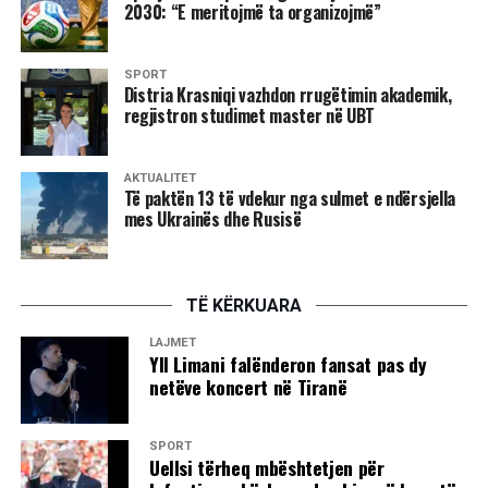
2030: “E meritojmë ta organizojmë”
SPORT
Distria Krasniqi vazhdon rrugëtimin akademik,
regjistron studimet master në UBT
AKTUALITET
Të paktën 13 të vdekur nga sulmet e ndërsjella
mes Ukrainës dhe Rusisë
TË KËRKUARA
LAJMET
Yll Limani falënderon fansat pas dy
netëve koncert në Tiranë
SPORT
Uellsi tërheq mbështetjen për