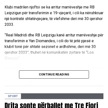
Klubi madrilen njoftoi se ka arritur marrëveshje me RB
Leipzigun për transferimin e 19-vjeçarit, i cili ka nënshkruar
një kontratë shtatëvjeçare, të vlefshme deri më 30 qershor
2033.
“Real Madridi dhe RB Leipzigu kanë arritur marrëveshje për
transferimin e Yan Diomandes, i cili do të jetë pjesë e
klubit tonë për shtatë sezonet e ardhshme, deri më 30
qershor 2033”, thuhet në komunikatën zyrtare të “Los
Blancos”.
Transferimi i reprezentuesit të Bregut të Fildishtë ishte një
nga temat më të përfolura të merkatos së verës, pasi për
CONTINUE READING
të shfaqën interes disa prej klubeve më të mëdha
evropiane. Megjithatë, gara u fitua nga Real Madridi, i cili
siguroi firmën e një futbollisti që konsiderohet si një nga
SPORT
talentet më premtues të brezit të tij.
Drita sonte përballet me Tre Fiori