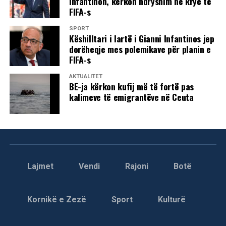
Infantinon, kërkon ndryshim në krye të
FIFA-s
SPORT
Këshilltari i lartë i Gianni Infantinos jep
dorëheqje mes polemikave për planin e
FIFA-s
AKTUALITET
BE-ja kërkon kufij më të fortë pas
kalimeve të emigrantëve në Ceuta
Lajmet
Vendi
Rajoni
Botë
Kornikë e Zezë
Sport
Kulturë