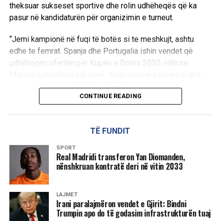
theksuar sukseset sportive dhe rolin udhëheqës që ka
pasur në kandidaturën për organizimin e turneut.
“Jemi kampionë në fuqi të botës si te meshkujt, ashtu
edhe te femrat. Spanja dhe Portugalia ishin vendet që
udhëhoqën ofertën për Kupën e Botës 2030, ndërsa
Maroku iu bashkua më vonë. Kemi shumë përparësi dhe
pika të forta si vend”, u shpreh Tolón.
CONTINUE READING
Kupa e Botës 2030 do të organizohet bashkërisht nga
Spanja, Portugalia dhe Maroku, ndërsa gara për të pritur
TË FUNDIT
finalen mbetet ende e hapur.
SPORT
Maroku synon që finalja të zhvillohet në stadiumin e ri
Real Madridi transferon Yan Diomanden,
nënshkruan kontratë deri në vitin 2033
“King Hassan II”, pranë Kasablankës, i cili pritet të ketë një
kapacitet prej rreth 115 mijë spektatorësh. Në anën tjetër,
Spanja ka propozuar dy arena ikonike për këtë ndeshje –
LAJMET
“Santiago Bernabéu” në Madrid dhe “Camp Nou” në
Irani paralajmëron vendet e Gjirit: Bindni
Trumpin apo do të godasim infrastrukturën tuaj
Barcelonë.