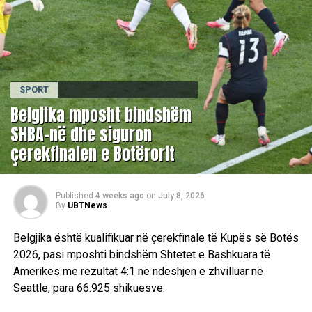
SPORT
Belgjika mposht bindshëm
SHBA-në dhe siguron
çerekfinalen e Botërorit
Published
4 weeks ago
on
July 8, 2026
By
UBTNews
Belgjika është kualifikuar në çerekfinale të Kupës së Botës
2026, pasi mposhti bindshëm Shtetet e Bashkuara të
Amerikës me rezultat 4:1 në ndeshjen e zhvilluar në
Seattle, para 66.925 shikuesve.