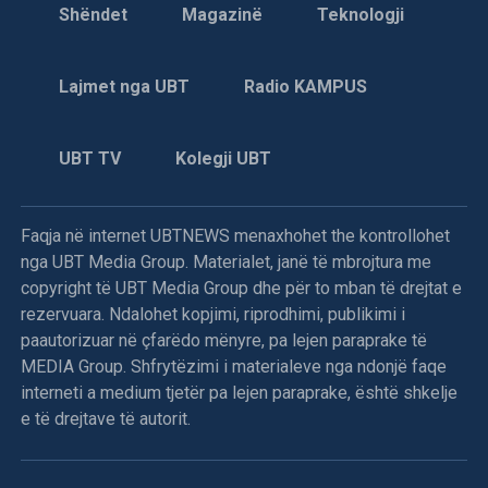
Shëndet
Magazinë
Teknologji
Lajmet nga UBT
Radio KAMPUS
UBT TV
Kolegji UBT
Faqja në internet UBTNEWS menaxhohet the kontrollohet
nga UBT Media Group. Materialet, janë të mbrojtura me
copyright të UBT Media Group dhe për to mban të drejtat e
rezervuara. Ndalohet kopjimi, riprodhimi, publikimi i
paautorizuar në çfarëdo mënyre, pa lejen paraprake të
MEDIA Group. Shfrytëzimi i materialeve nga ndonjë faqe
interneti a medium tjetër pa lejen paraprake, është shkelje
e të drejtave të autorit.