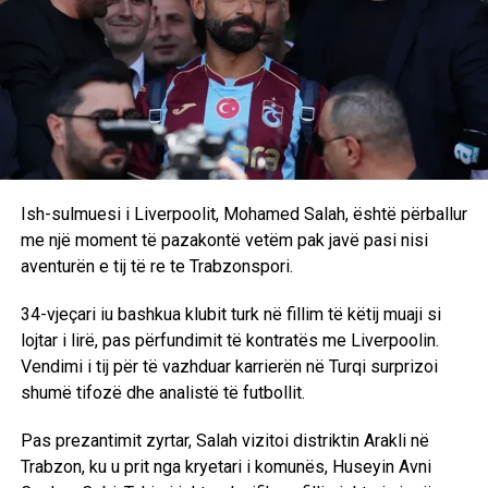
D.L
RELATED TOPICS:
UP NEXT
Belgjika mposht bindshëm SHBA-në dhe siguron
çerekfinalen e Botërorit
DON'T MISS
Ish-sulmuesi i Liverpoolit, Mohamed Salah, është përballur
Zvicra mposht Kolumbinë me penallti dhe prek
me një moment të pazakontë vetëm pak javë pasi nisi
çerekfinalen historike në Kupën e Botës
aventurën e tij të re te Trabzonspori.
34-vjeçari iu bashkua klubit turk në fillim të këtij muaji si
lojtar i lirë, pas përfundimit të kontratës me Liverpoolin.
Vendimi i tij për të vazhduar karrierën në Turqi surprizoi
shumë tifozë dhe analistë të futbollit.
Pas prezantimit zyrtar, Salah vizitoi distriktin Arakli në
Trabzon, ku u prit nga kryetari i komunës, Huseyin Avni