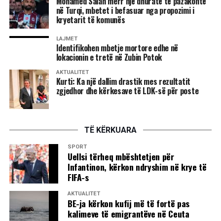
Mohamed Salah merr një dhuratë të pazakontë
në Turqi, mbetet i befasuar nga propozimi i
kryetarit të komunës
LAJMET
Identifikohen mbetje mortore edhe në
lokacionin e tretë në Zubin Potok
AKTUALITET
Kurti: Ka një dallim drastik mes rezultatit
zgjedhor dhe kërkesave të LDK-së për poste
TË KËRKUARA
SPORT
Uellsi tërheq mbështetjen për
Infantinon, kërkon ndryshim në krye të
FIFA-s
AKTUALITET
BE-ja kërkon kufij më të fortë pas
kalimeve të emigrantëve në Ceuta