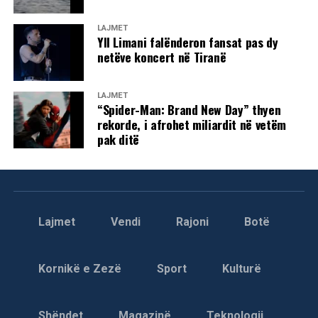
LAJMET
Yll Limani falënderon fansat pas dy
netëve koncert në Tiranë
LAJMET
“Spider-Man: Brand New Day” thyen
rekorde, i afrohet miliardit në vetëm
pak ditë
Lajmet
Vendi
Rajoni
Botë
Kornikë e Zezë
Sport
Kulturë
Shëndet
Magazinë
Teknologji