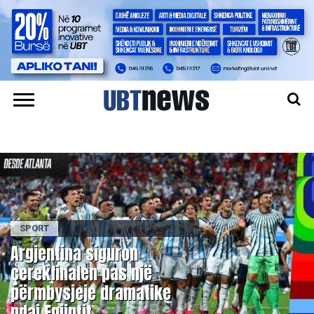
SPORT
Argjentina siguron
çerekfinalen pas një
përmbysjeje dramatike
ndaj Egjiptit