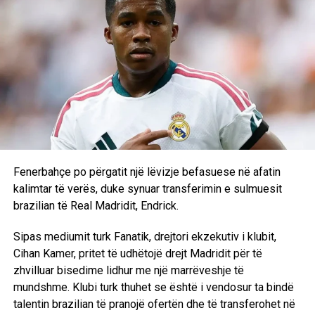
Reagimi i Salahut u bë menjëherë viral në rrjetet sociale.
Egjiptiani u pa duke prekur fytyrën në shenjë befasie,
ndërsa iu përgjigj kryetarit të komunës me një
“Faleminderit”, përpara se ta përshëndeste me shtrëngim
duarsh.
Salah ka nisur kështu një kapitull të ri në karrierën e tij me
Trabzonsporin, klub me të cilin, sipas raportimeve, do të
përfitojë rreth 16.8 milionë euro në sezon. Me afrimin e
Fenerbahçe po përgatit një lëvizje befasuese në afatin
yllit egjiptian, Trabzonspori synon të rivalizojë
kalimtar të verës, duke synuar transferimin e sulmuesit
Galatasarayn dhe Fenerbahçen në garën për titullin e
brazilian të Real Madridit, Endrick.
kampionit në Turqi.
Sipas mediumit turk Fanatik, drejtori ekzekutiv i klubit,
D.L
Cihan Kamer, pritet të udhëtojë drejt Madridit për të
zhvilluar bisedime lidhur me një marrëveshje të
mundshme. Klubi turk thuhet se është i vendosur ta bindë
talentin brazilian të pranojë ofertën dhe të transferohet në