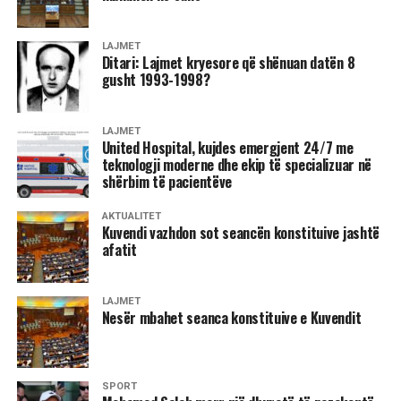
LAJMET
Ditari: Lajmet kryesore që shënuan datën 8
gusht 1993-1998?
LAJMET
United Hospital, kujdes emergjent 24/7 me
teknologji moderne dhe ekip të specializuar në
shërbim të pacientëve
AKTUALITET
Kuvendi vazhdon sot seancën konstituive jashtë
afatit
LAJMET
Nesër mbahet seanca konstituive e Kuvendit
SPORT