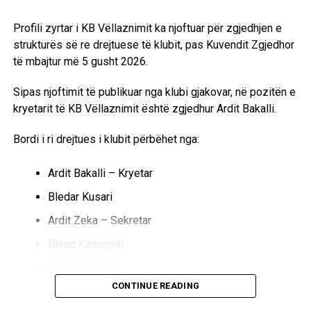
Profili zyrtar i KB Vëllaznimit ka njoftuar për zgjedhjen e
strukturës së re drejtuese të klubit, pas Kuvendit Zgjedhor
të mbajtur më 5 gusht 2026.
Sipas njoftimit të publikuar nga klubi gjakovar, në pozitën e
kryetarit të KB Vëllaznimit është zgjedhur Ardit Bakalli.
Bordi i ri drejtues i klubit përbëhet nga:
Ardit Bakalli – Kryetar
Bledar Kusari
Ardit Zeka – Sekretar
Blend Kasapolli
Ardian Maloku
CONTINUE READING
Behar Ferizi