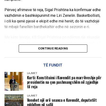
Përveç afrimeve të reja, Sigal Prishtina ka konfirmuar edhe
vazhdimin e bashkëpunimit me Liri Zenelin. Basketbollisti,
i cili ka qenë pjesë e ekipit edhe më herët, do të vazhdojë
të mbajë fanellën bardhekaltër edhe në sezonin e ri.
Me këto lëvizje, KB Sigal Prishtina po ndërton një skuadër
të balancuar, duke kombinuar përforcimet e reja me lojtarët
që tashmë e njohin ambientin e klubit.
CONTINUE READING
D.L
TË FUNDIT
LAJMET
Kurti: Konstituimi i Kuvendit pa marrëveshje për
presidentin na çon pashmangshëm në zgjedhje
të reja
LAJMET
Vonohet një orë seanca e Kuvendit, deputetët
mblidhen në sallë