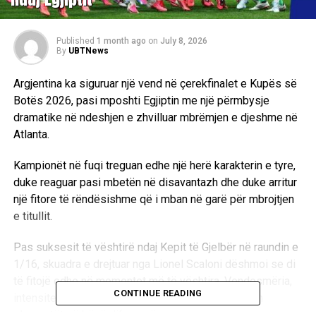
Published
1 month ago
on
July 8, 2026
By
UBTNews
Argjentina ka siguruar një vend në çerekfinalet e Kupës së
Botës 2026, pasi mposhti Egjiptin me një përmbysje
dramatike në ndeshjen e zhvilluar mbrëmjen e djeshme në
Atlanta.
Kampionët në fuqi treguan edhe një herë karakterin e tyre,
duke reaguar pasi mbetën në disavantazh dhe duke arritur
një fitore të rëndësishme që i mban në garë për mbrojtjen
e titullit.
Pas suksesit të vështirë ndaj Kepit të Gjelbër në raundin e
1/16, skuadra e drejtuar nga Lionel Scaloni dëshmoi se di
të fitojë edhe në momentet më të vështira. Vendosmëria,
CONTINUE READING
intensiteti dhe lufta deri në sekondën e fundit ishin
elementët që bënë diferencën.