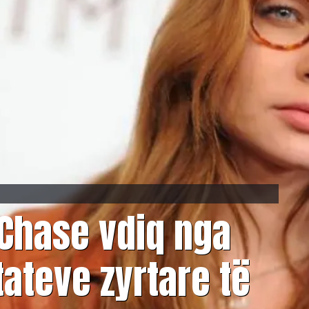
 Chase vdiq nga
tateve zyrtare të