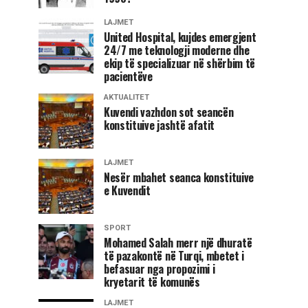
LAJMET
United Hospital, kujdes emergjent
24/7 me teknologji moderne dhe
ekip të specializuar në shërbim të
pacientëve
AKTUALITET
Kuvendi vazhdon sot seancën
konstituive jashtë afatit
LAJMET
Nesër mbahet seanca konstituive
e Kuvendit
SPORT
Mohamed Salah merr një dhuratë
të pazakontë në Turqi, mbetet i
befasuar nga propozimi i
kryetarit të komunës
LAJMET