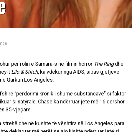
e
2026
hur për rolin e Samara-s në filmin horror
The Ring
dhe
sney-t
Lilo & Stitch
, ka vdekur nga AIDS, sipas gjetjeve
 në Qarkun Los Angeles.
rfshirë “përdorimi kronik i shumë substancave” si faktor
ikuar si natyrale. Chase ka ndërruar jetë më 16 qershor
ën 35-vjeçare.
 pa strehë dhe në kushte të vështira në Los Angeles para
hte deklaruar më herët se ajo kishte ndërruar jetë si