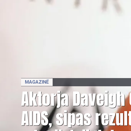
MAGAZINË
Aktorja Daveigh
AIDS, sipas rezul