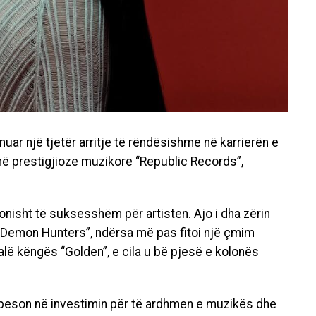
ar një tjetër arritje të rëndësishme në karrierën e
ë prestigjioze muzikore “Republic Records”,
onisht të suksesshëm për artisten. Ajo i dha zërin
p Demon Hunters”, ndërsa më pas fitoi një çmim
falë këngës “Golden”, e cila u bë pjesë e kolonës
 beson në investimin për të ardhmen e muzikës dhe