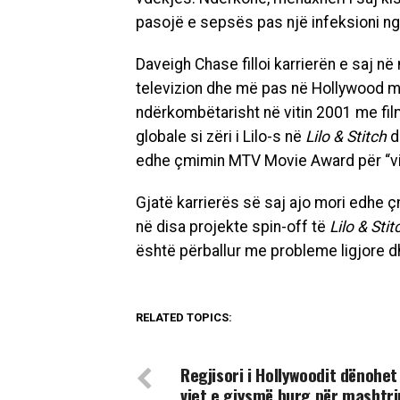
pasojë e sepsës pas një infeksioni nga
Daveigh Chase filloi karrierën e saj në
televizion dhe më pas në Hollywood m
ndërkombëtarisht në vitin 2001 me fi
globale si zëri i Lilo-s në
Lilo & Stitch
d
edhe çmimin MTV Movie Award për “vil
Gjatë karrierës së saj ajo mori edhe 
në disa projekte spin-off të
Lilo & Stit
është përballur me probleme ligjore 
RELATED TOPICS:
DON'T MISS
Regjisori i Hollywoodit dënohe
vjet e gjysmë burg për mashtr