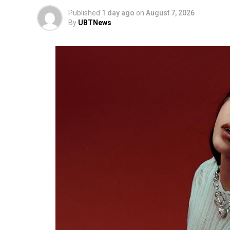
Published
1 day ago
on
August 7, 2026
By
UBTNews