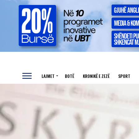
LAJMET
BOTË
KRONIKË E ZEZË
SPORT