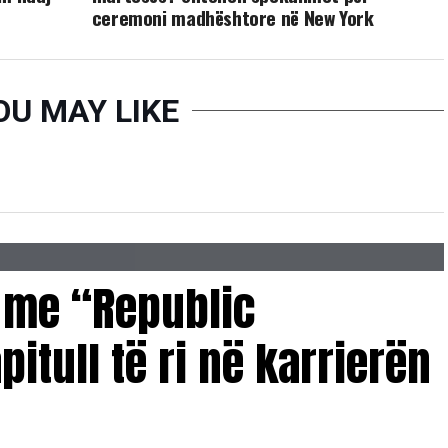
ceremoni madhështore në New York
OU MAY LIKE
 me “Republic
pitull të ri në karrierën