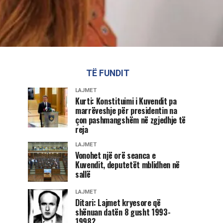
TË FUNDIT
LAJMET
Kurti: Konstituimi i Kuvendit pa
marrëveshje për presidentin na
çon pashmangshëm në zgjedhje të
reja
LAJMET
Vonohet një orë seanca e
Kuvendit, deputetët mblidhen në
sallë
LAJMET
Ditari: Lajmet kryesore që
shënuan datën 8 gusht 1993-
1998?