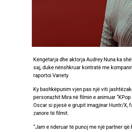
Këngëtarja dhe aktorja Audrey Nuna ka shënu
saj, duke nënshkruar kontratë me kompanin
raportoi Variety.
Ky bashkëpunim vjen pas një viti jashtëzak
personazhit Mira në filmin e animuar “KPo
Oscar si pjesë e grupit imagjinar Huntr/X, 
zanore të filmit.
“Jam e nderuar të punoj me një partner që