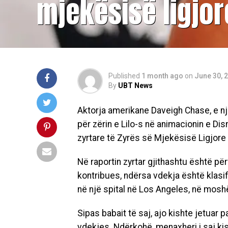
mjekësisë ligjor
Published
1 month ago
on
June 30, 
By
UBT News
Aktorja amerikane Daveigh Chase, e njo
për zërin e Lilo-s në animacionin e Di
zyrtare të Zyrës së Mjekësisë Ligjore
Në raportin zyrtar gjithashtu është pë
kontribues, ndërsa vdekja është klasif
në një spital në Los Angeles, në mosh
Sipas babait të saj, ajo kishte jetuar
vdekjes. Ndërkohë, menaxheri i saj kis