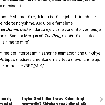
 meningjiti.
 moshë shumë të re, duke u bërë e njohur fillimisht në
e role të ndryshme. Ajo u bë e famshme
lmin
Donnie Darko
, ndërsa një vit më vonë fitoi vëmendje
he si Samara Morgan në
The Ring
, rol për të cilin fitoi
lain më të mirë”.
çmime për interpretimin zanor në animacion dhe u rikthye
ch
. Sipas mediave amerikane, në vitet e mëvonshme ajo
dhe personale./BBC//A.K/
UP NEXT
t me dy
Taylor Swift dhe Travis Kelce drejt
im ndaj
martesës? Shtohen spekulimet për