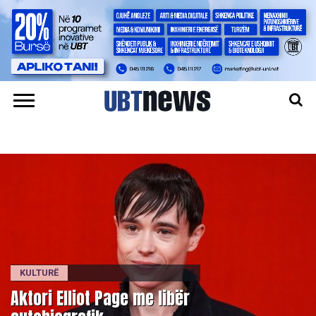
KULTURË
Aktori Elliot Page me libër