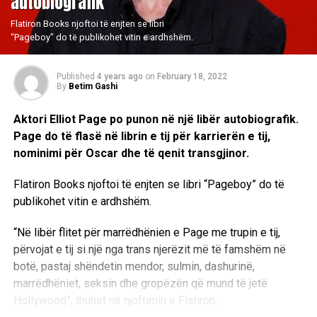
autobiografik
Flatiron Books njoftoi të enjten se libri
“Pageboy” do të publikohet vitin e ardhshëm.
Published
4 years ago
on
February 18, 2022
By
Betim Gashi
Aktori Elliot Page po punon në një libër autobiografik.
Page do të flasë në librin e tij për karrierën e tij,
nominimi për Oscar dhe të qenit transgjinor.
Flatiron Books njoftoi të enjten se libri “Pageboy” do të
publikohet vitin e ardhshëm.
“Në libër flitet për marrëdhënien e Page me trupin e tij,
përvojat e tij si një nga trans njerëzit më të famshëm në
botë, pastaj shëndetin mendor, sulmin, dashurinë,
marrëdhëniet, seksin dhe gropëzën që mund të jetë
Hollywood”, thuhet në njoftimin e Flatiron.