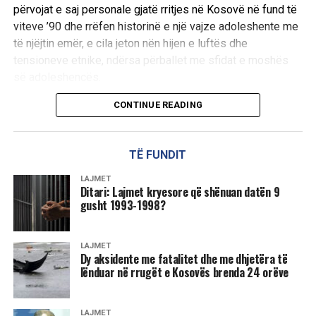
përvojat e saj personale gjatë rritjes në Kosovë në fund të
viteve ’90 dhe rrëfen historinë e një vajze adoleshente me
të njëjtin emër, e cila jeton nën hijen e luftës dhe
tensioneve etnike, ndërsa përballet me sfidat e moshës
së adoleshencës.
CONTINUE READING
Në një intervistë të fundit për agjencinë e lajmeve
“Associated Press”, Basholli ka treguar se të qenit
shqiptare në Kosovë gjatë asaj periudhe e bënte të ndihej
TË FUNDIT
e vogël, dhe sikur i përkiste një shtrese më të ulët
shoqërore.
LAJMET
Ditari: Lajmet kryesore që shënuan datën 9
gusht 1993-1998?
“Gjithmonë jam ndier e vogël duke qenë shqiptare në
Kosovë gjatë kohës së okupimit, edhe pse ne ishim
shumicë. Gjithmonë ndiheshim më pak të rëndësishëm,
LAJMET
Dy aksidente me fatalitet dhe me dhjetëra të
sepse shpesh na kërkohej të flisnim serbisht ose nuk
lënduar në rrugët e Kosovës brenda 24 orëve
kishim shkolla, ose edhe kur i kishim, nuk kishim kabinete
të mira, sepse nxënësit serbë kishin marrë pjesët e
shkollës ku ndodheshin kabinetet e fizikës dhe biologjisë.
LAJMET