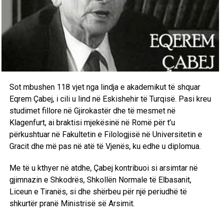
Sot mbushen 118 vjet nga lindja e akademikut të shquar
Eqrem Çabej, i cili u lind në Eskishehir të Turqisë. Pasi kreu
studimet fillore në Gjirokastër dhe të mesmet në
Klagenfurt, ai braktisi mjekësinë në Romë për t’u
përkushtuar në Fakultetin e Filologjisë në Universitetin e
Gracit dhe më pas në atë të Vjenës, ku edhe u diplomua.
Me të u kthyer në atdhe, Çabej kontribuoi si arsimtar në
gjimnazin e Shkodrës, Shkollën Normale të Elbasanit,
Liceun e Tiranës, si dhe shërbeu për një periudhë të
shkurtër pranë Ministrisë së Arsimit.