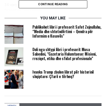
CONTINUE READING
34-vjeçari njihet për filmat “Juno” dhe
“Inception”./
UBTNews
YOU MAY LIKE
Publikohet libri i profesorit Safet Zejnullahu,
RELATED TOPICS:
LIBRI
ELLIOT PAGE
“Media dhe shtetndërtimi – Qendra për
LIBRI AUTOBIOGRAFIK
Informim e Kosovës”
UP NEXT
Bella Hadid solidarizohet me gratë myslimane!
Doli nga shtypi libri i profesorit Musa
Sabedini, “Gazetaria Hulumtuese: Misioni,
DON'T MISS
Cilët janë filmat më të shikuar të të gjitha kohërave?
rreziqet, etika dhe sfidat profesionale”
Ivanka Trump zbulon librat për historinë
shqiptare: Çfarë e tërheq?
VENDI