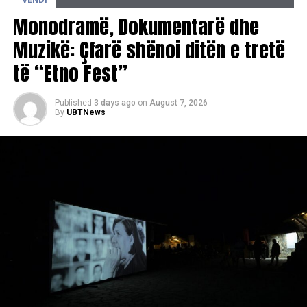
Monodramë, Dokumentarë dhe
Muzikë: Çfarë shënoi ditën e tretë
të “Etno Fest”
Published
3 days ago
on
August 7, 2026
By
UBTNews