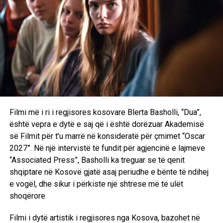
Filmi më i ri i regjisores kosovare Blerta Basholli, “Dua”,
është vepra e dytë e saj që i është dorëzuar Akademisë
së Filmit për t’u marrë në konsideratë për çmimet “Oscar
2027”. Në një intervistë të fundit për agjencinë e lajmeve
“Associated Press”, Basholli ka treguar se të qenit
shqiptare në Kosovë gjatë asaj periudhe e bënte të ndihej
e vogël, dhe sikur i përkiste një shtrese më të ulët
shoqërore
Filmi i dytë artistik i regjisores nga Kosova, bazohet në