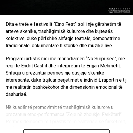
Dita e tretë e festivalit “Etno Fest” solli një gërshetim të
arteve skenike, trashëgimisë kulturore dhe kujtesës
kolektive, duke përfshirë shfaqje teatrale, demonstrime
tradicionale, dokumentarë historikë dhe muzikë live.
Programi artistik nisi me monodramën “No Surprises”, me
regji të Endrit Gashit dhe interpretim të Ergjan Mehmetit.
Shfaqja u prezantua përmes një qasjeje skenike
interesante, duke trajtuar përjetimet e individit, raportin e tij
me realitetin bashkëkohor dhe dimensionin emocional të
dashurisë.
Në kuadër të promovimit të trashëgimisë kulturore u
prezantua etno-performanca “Zeje në zhdukje: Farkëtari”.
Përmes demonstrimit praktik të mjeshtërisë së farkëtimit,
performanca vuri në pah rëndësinë e ruajtjes dhe