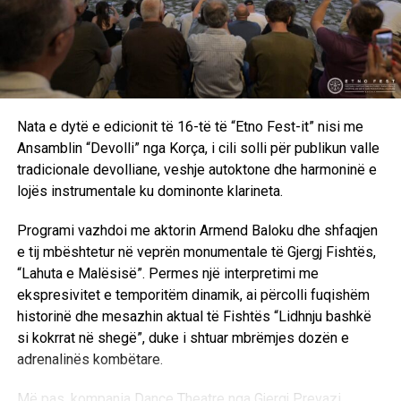
Nata e dytë e edicionit të 16-të të “Etno Fest-it” nisi me
Ansamblin “Devolli” nga Korça, i cili solli për publikun valle
tradicionale devolliane, veshje autoktone dhe harmoninë e
lojës instrumentale ku dominonte klarineta.
Programi vazhdoi me aktorin Armend Baloku dhe shfaqjen
e tij mbështetur në veprën monumentale të Gjergj Fishtës,
“Lahuta e Malësisë”. Permes një interpretimi me
ekspresivitet e temporitëm dinamik, ai përcolli fuqishëm
historinë dhe mesazhin aktual të Fishtës “Lidhnju bashkë
si kokrrat në shegë”, duke i shtuar mbrëmjes dozën e
adrenalinës kombëtare.
Më pas, kompania Dance Theatre nga Gjergj Prevazi