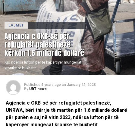
LAJMET
Agjencia e OKB-së për
refugjatët palestinezë
kërkon 1.6 miliardë dollarë
Kjo ndërsa lufton për të kapërcyer mungesat
kronike të buxhetit.
Published
4 years ago
on
January 24, 2023
By
UBT news
Agjencia e OKB-së për refugjatët palestinezë,
UNRWA, bëri thirrje të martën për 1.6 miliardë dollarë
për punën e saj në vitin 2023, ndërsa lufton për të
kapërcyer mungesat kronike të buxhetit.