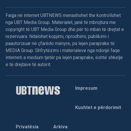
Sipas Tahirit, refuzimi i shumicës për të proceduar me
propozimin e kandidatit për kryetar të Kuvendit është një
Faqja në internet UBTNEWS menaxhohet the kontrollohet
përpjekje e qëllimshme për të thelluar ngërçin politik në
nga UBT Media Group. Materialet, janë të mbrojtura me
vend.
copyright të UBT Media Group dhe për to mban të drejtat e
rezervuara. Ndalohet kopjimi, riprodhimi, publikimi i
Deputetja e AAK-së gjuan me vezë drejt Kurtit,
paautorizuar në çfarëdo mënyre, pa lejen paraprake të
përplasje fizike mes deputetëve
MEDIA Group. Shfrytëzimi i materialeve nga ndonjë faqe
interneti a medium tjetër pa lejen paraprake, është shkelje
Menjëherë pas përfundimit të fjalës së Kryeministrit Albin
e të drejtave të autorit.
Kurti, deputetja e Aleancës për Ardhmërinë e Kosovës,
Time Kadriaj, është afruar drejt foltores dhe ka gjuajtur me
vezë në drejtim të tij. Ky veprim ka nxitur reagimin e
Impresum
menjëhershëm të deputetëve nga grupe të ndryshme
politike, të cilët janë ngritur në këmbë dhe kanë filluar
shtyrjet fizike mes vete. Për shkak të përshkallëzimit të
Kushtet e përdorimit
tensioneve dhe pamundësisë për të vazhduar punimet,
kryesuesi i seancës, Avni Dehari, ka vendosur të
ndërpresë seancën.
Privatësia
Arkiva