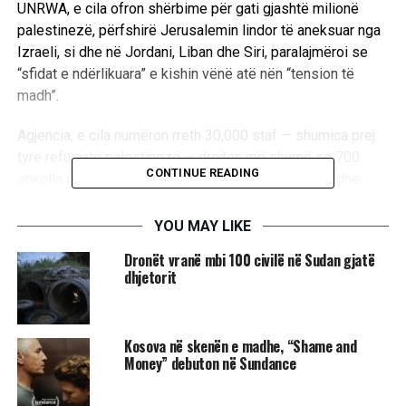
UNRWA, e cila ofron shërbime për gati gjashtë milionë
palestinezë, përfshirë Jerusalemin lindor të aneksuar nga
Izraeli, si dhe në Jordani, Liban dhe Siri, paralajmëroi se
“sfidat e ndërlikuara” e kishin vënë atë nën “tension të
madh”.
Agjencia, e cila numëron rreth 30,000 staf — shumica prej
tyre refugjatë palestinezë — drejton më shumë se 700
CONTINUE READING
shkolla që ofrojnë arsim për gjysmë milioni fëmijë dhe
ofron shërbime shëndetësore, higjienike dhe sociale, duke
përfshirë ushqimin dhe ndihmë në para.
YOU MAY LIKE
Dronët vranë mbi 100 civilë në Sudan gjatë
Nga 1.6 miliardë dollarët e kërkuar, UNRWA tha se 848
dhjetorit
milion dollarë nevojiteshin për shërbime të tilla thelbësore.
Ndërsa 781.6 milionë dollarë të tjerë nevojiteshin për
operacione emergjente.
Kosova në skenën e madhe, “Shame and
Money” debuton në Sundance
Shefi i UNRWA, Philippe Lazzarini tha se agjencia luajti “një
rol të domosdoshëm” për miliona refugjatë palestinezë.