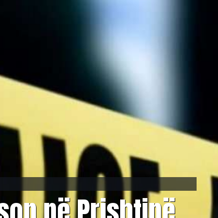
rson në Prishtinë