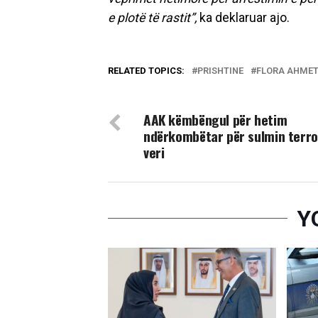
e plotë të rastit”,
ka deklaruar ajo.
RELATED TOPICS:
PRISHTINE
FLORA AHMET
DON'T MISS
​AAK këmbëngul për hetim
ndërkombëtar për sulmin terro
veri
Y