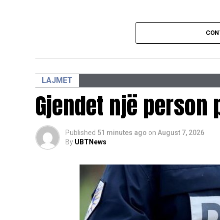
CON
LAJMET
Gjendet një person 
Published
51 minutes ago
on
August 7, 2026
By
UBTNews