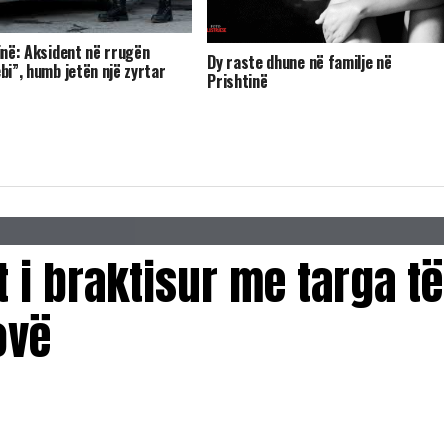
inë: Aksident në rrugën
Dy raste dhune në familje në
bi”, humb jetën një zyrtar
Prishtinë
r
 i braktisur me targa të
ovë