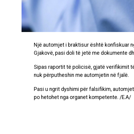
Një automjet i braktisur është konfiskuar n
Gjakovë, pasi doli të jetë me dokumente dhe
Sipas raportit të policisë, gjatë verifikimit
nuk përputheshin me automjetin në fjalë.
Pasi u ngrit dyshimi për falsifikim, automje
po hetohet nga organet kompetente. /E.A/