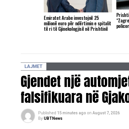
Prisht
Emiratet Arabe investojnë 25
“Zagre
milionë euro për ndërtimin e spitalit
polico
të ri të Gjinekologjisë në Prishtinë
LAJMET
Gjendet një automjet
falsifikuara në Gjak
Published
15 minutes ago
on
August 7, 2026
By
UBTNews