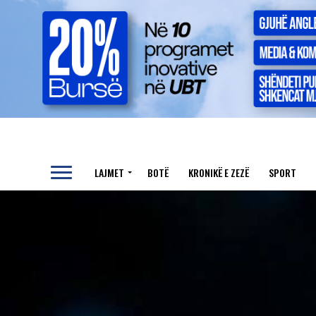
LAJMET
BOTË
KRONIKË E ZEZË
SPORT