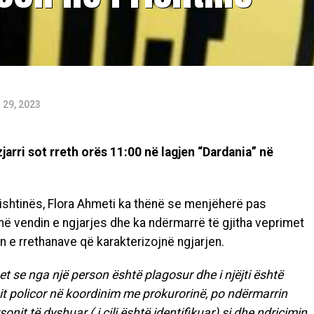
 29, 2023
arri sot rreth orës 11:00 në lagjen “Dardania” në
rishtinës, Flora Ahmeti ka thënë se menjëherë pas
në vendin e ngjarjes dhe ka ndërmarrë të gjitha veprimet
 e rrethanave që karakterizojnë ngjarjen.
et se nga një person është plagosur dhe i njëjti është
t policor në koordinim me prokurorinë, po ndërmarrin
nit të dyshuar ( i cili është identifikuar) si dhe ndriçimin