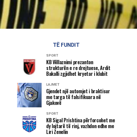
TË FUNDIT
SPORT
KB Vëllaznimi prezanton
strukturën e re drejtuese, Ardit
Bakalli zgjidhet kryetar i klubit
LAJMET
Gjendet një automjet i braktisur
me targa të falsifikuara në
Gjakovë
SPORT
KB Sigal Prishtina përforcohet me
dy lojtarë të rinj, vazhdon edhe me
Liri Zenelin