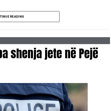
TINUE READING
pa shenja jete në Pejë