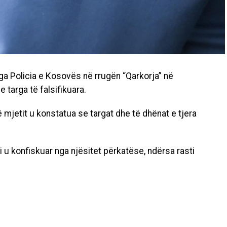
ga Policia e Kosovës në rrugën “Qarkorja” në
 targa të falsifikuara.
 të mjetit u konstatua se targat dhe të dhënat e tjera
ti u konfiskuar nga njësitet përkatëse, ndërsa rasti