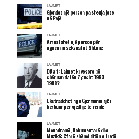
LAJMET
Gjendet një person pa shenja jete
në Pejë
LAJMET
Arrestohet një person për
ngacmim seksual në Shtime
LAJMET
Ditari: Lajmet kryesore që
shënuan datën 7 gusht 1993-
1998?
LAJMET
Ekstradohet nga Gjermania një i
kërkuar për vjedhje të rëndë
LAJMET
Monodramë, Dokumentarë dhe
Muzikë: Çfarë shënoi ditën e tretë