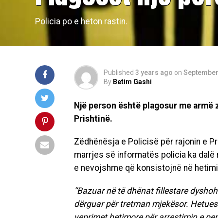
Policia po e heton rastin.
Published
3 years ago
on
September
By
Betim Gashi
Një person është plagosur me armë zj
Prishtinë.
Zëdhënësja e Policisë për rajonin e P
marrjes së informatës policia ka dalë 
e nevojshme që konsistojnë në hetimin
“Bazuar në të dhënat fillestare dyshoh
dërguar për tretman mjekësor. Hetuesi
veprimet hetimore për arrestimin e perso