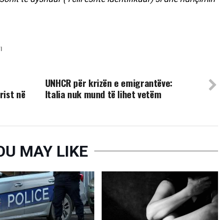
I
UP NEXT
UNHCR për krizën e emigrantëve:
rist në
Italia nuk mund të lihet vetëm
OU MAY LIKE