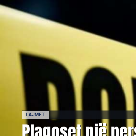
LAJMET
​Plagoset një pe