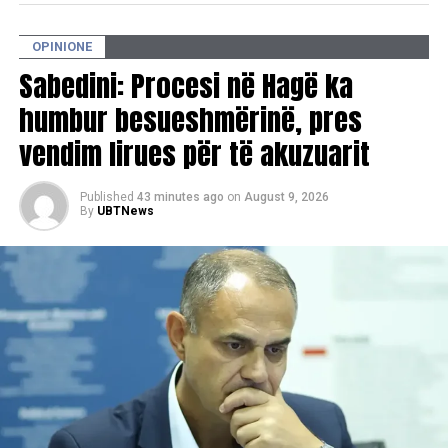
incidentin tragjik në Poloni
OPINIONE
Sabedini: Procesi në Hagë ka
humbur besueshmërinë, pres
vendim lirues për të akuzuarit
Published
43 minutes ago
on
August 9, 2026
By
UBTNews