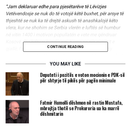
“Jam deklaruar edhe para pjesëtarëve të Lëvizjes
Vetëvendosje se nuk do të votojë këtë buxhet, për arsye të
thjeshtë se nuk ka të drejtë askush të anashkalojë këto
vlera, kur ne shohim se Serbia vlerën e luftës së humbur
në vitin 1400 i motivon popullatën e vete me qëndruar
Kosovë dhe luftuar kundër saj. Kurse ne për njerëzit e
CONTINUE READING
gjallë, familjet e gjalla të cilat janë ne i injorojmë. Ky
injorim duhet të ndërprerët dhe besoj se në leximin e dytë
duhet që ndryshohet kjo qasje në raport me këtë kategori”,
YOU MAY LIKE
tha ai.
Deputeti i pozitës e voton mocionin e PDK-së
për shtyrje të pikës për pagën minimale
RELATED TOPICS:
FATMIR HUMOLLI
​Fatmir Humolli dëshmon në rastin Mustafa,
UP NEXT
​ICBL: Rusia përdori mina tokësore të jashtëligjshme në
mbrojtja thotë se Prokuroria ua ka marrë
Ukrainë
dëshmitarin
DON'T MISS
Blinken thotë se Rusia mban përgjegjësinë e plotë për