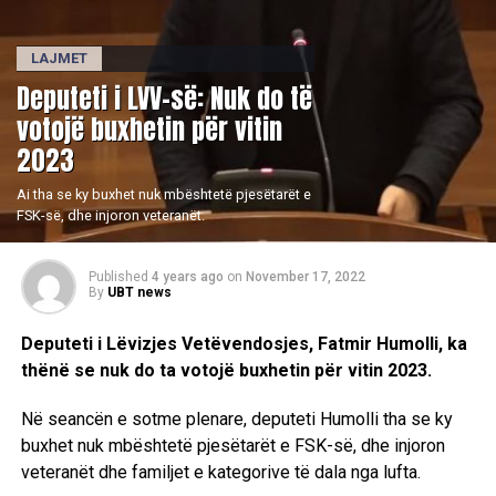
LAJMET
​Deputeti i LVV-së: Nuk do të
votojë buxhetin për vitin
2023
Ai tha se ky buxhet nuk mbështetë pjesëtarët e
FSK-së, dhe injoron veteranët.
Published
4 years ago
on
November 17, 2022
By
UBT news
Deputeti i Lëvizjes Vetëvendosjes, Fatmir Humolli, ka
thënë se nuk do ta votojë buxhetin për vitin 2023.
Në seancën e sotme plenare, deputeti Humolli tha se ky
buxhet nuk mbështetë pjesëtarët e FSK-së, dhe injoron
veteranët dhe familjet e kategorive të dala nga lufta.