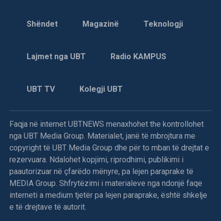
brenda në shtëpi, vlerësoi dr. Gjergji.
Shëndet
Magazinë
Teknologji
Lajmet nga UBT
Radio KAMPUS
8 gusht 1995
UBT TV
Kolegji UBT
Dhuna e përditshme në Kosovë
Hani i Elezit: –
Më 4 gusht, në orët e pasditës, policia
Faqja në internet UBTNEWS menaxhohet the kontrollohet
serbe thirri për herë të tretë, Hakik Qajanin me pretekst të
nga UBT Media Group. Materialet, janë të mbrojtura me
armës.
copyright të UBT Media Group dhe për to mban të drejtat e
rezervuara. Ndalohet kopjimi, riprodhimi, publikimi i
Njoftohet se në polici gati për çdo ditë thirret edhe babai i
paautorizuar në çfarëdo mënyre, pa lejen paraprake të
tij, Mejdiu.
MEDIA Group. Shfrytëzimi i materialeve nga ndonjë faqe
interneti a medium tjetër pa lejen paraprake, është shkelje
Po këtë ditë, me të njëjtin pretekst, në pyetje u mor edhe
e të drejtave të autorit.
Ramadan Thaçi.