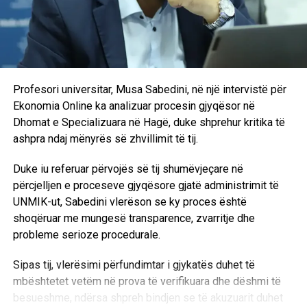
Profesori universitar, Musa Sabedini, në një intervistë për
Ekonomia Online ka analizuar procesin gjyqësor në
Dhomat e Specializuara në Hagë, duke shprehur kritika të
ashpra ndaj mënyrës së zhvillimit të tij.
Duke iu referuar përvojës së tij shumëvjeçare në
përcjelljen e proceseve gjyqësore gjatë administrimit të
UNMIK-ut, Sabedini vlerëson se ky proces është
shoqëruar me mungesë transparence, zvarritje dhe
probleme serioze procedurale.
Sipas tij, vlerësimi përfundimtar i gjykatës duhet të
mbështetet vetëm në prova të verifikuara dhe dëshmi të
besueshme, ndërsa shpreh bindjen se të akuzuarit duhet