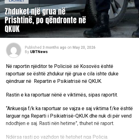
LAJMET
Zhduket një grua në
Prishtinë, po qëndronte në
QKUK
Published
3 months ago
on
May 20, 2026
By
UBTNews
Në raportin njëditor te Policisë së Kosovës është
raportuar se është zhdukur një grua e cila ishte duke
qëndruar në Repartin e Psikiatrisë në QKUK.
Rastin e ka raportuar nënë e viktimës, sipas raportit.
“Ankuesja f/k ka raportuar se vajza e saj viktima f/ke është
larguar nga Reparti i Psikiatrisë-QKUK dhe nuk di për vend
ndodhjen e saj. Rasti nën hetime”, thuhet në raport.
Ndërsa rasti po vazhdon të hetohet nga Policia.