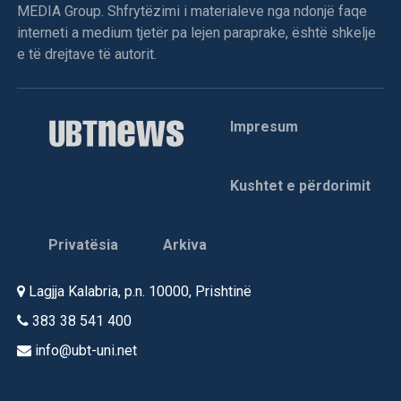
në magjistralin Prizren-Kukës sot forcat serbe kanë
MEDIA Group. Shfrytëzimi i materialeve nga ndonjë faqe
vendosur katër postblloqe të reja.
interneti a medium tjetër pa lejen paraprake, është shkelje
e të drejtave të autorit.
Në spitalin e Tiranës vdiq Brahim Krasniqi nga fshati
Impresum
Maxhunaj i Vushtrrisë
Brahim Krasniqi nga fshati Maxhunaj i Vushtrrisë vdiq në
Kushtet e përdorimit
spitalin ushtarak të Tiranës, pasi ditë më parë ishte
plagosur në kufirin Kosovë-Shqipëri, njofton KI i Degës së
LDK-së në Vushtrri.
Privatësia
Arkiva
Varrimi i tij u bë në Tiranë.
Lagjja Kalabria, p.n. 10000, Prishtinë
383 38 541 400
info@ubt-uni.net