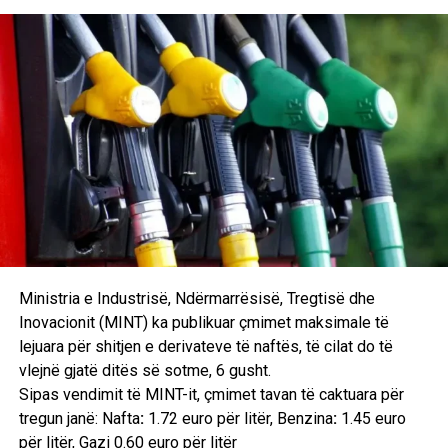
kërkesën e prindërve nga Plava që të hapet klasa e parë
fillore në gjuhën shqipe që është kërkuar qe dy vjet me
radhë, por të cilën Ministria e arsimit nuk e ka lejuar; për
shkollimin e lartë të nxënësve shqiptarë, për qeverisjen
lokale, shërbimin e inspekcionit, heqjen e vizave dalëse
për Shqipëri, hapjen e pikës kufitare etj.
6 gusht 1994
NATO bombardoi pozicionet serbe në rrethinë të
Ministria e Industrisë, Ndërmarrësisë, Tregtisë dhe
Sarajevës
Inovacionit (MINT) ka publikuar çmimet maksimale të
Mbrëmë në orën 18,35, avionët e NATO-s me kërkesën e
lejuara për shitjen e derivateve të naftës, të cilat do të
UNPROFOR-it, bombarduan pozicionet e izioluara
vlejnë gjatë ditës së sotme, 6 gusht.
tokësore të serbëve të Bosnjës të vendosura në malin
Sipas vendimit të MINT-it, çmimet tavan të caktuara për
Igman, që shtrihet në zonën e ndaluar prej 20 km, në
tregun janë: Nafta
:
1.72 euro për litër, Benzina
:
1.45 euro
rrethinë të Sarajevës, njoftojnë burimet zyrtare diplomatike
për litër, Gazi 0.60 euro për litër