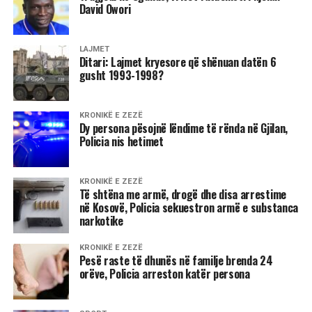
David Owori
shfaqura kryesisht në fushën e koncepsioneve dhe të
teknikave letrare.
LAJMET
Ditari: Lajmet kryesore që shënuan datën 6
Ndërsa, aktorë të teatrit recituan pjesë nga krijimtaria më e
gusht 1993-1998?
mirë e paraqitur në këtë konkurs të ilustruara me muzikë të
zgjedhur, njofton “Bujku”.
KRONIKË E ZEZË
Dy persona pësojnë lëndime të rënda në Gjilan,
Policia nis hetimet
6 gusht 1998
KRONIKË E ZEZË
Klinë: Mbi 10 mijë banorë shqiptarë janë buzë
Të shtëna me armë, drogë dhe disa arrestime
katastrofës humanitare
në Kosovë, Policia sekuestron armë e substanca
narkotike
Më 3 gusht të këtij viti, forcat e ushtrisë dhe policisë
KRONIKË E ZEZË
serbe, pas granatimeve të parreshtuara, hynë në fshatin
Pesë raste të dhunës në familje brenda 24
Çeskovë dhe e dogjën e shkatërruan në tërësi fshatin. Nga
orëve, Policia arreston katër persona
kjo ditë, nga kodrinat e këtij fshati forcat srbe po e
granatojnë parreshtur Jabllanicën e Gjakovës, bën të ditur