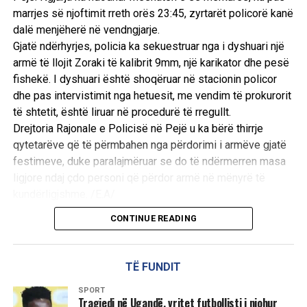
marrjes së njoftimit rreth orës 23:45, zyrtarët policorë kanë
të Konkursit Letrar Kombëtar për botimet e vitit 1996.
dalë menjëherë në vendngjarje.
Kryetari i jurisë së këtij konkursi ishte dr. Aurel Plasari. Me
Gjatë ndërhyrjes, policia ka sekuestruar nga i dyshuari një
çmimin për prozën e gjatë më të mirë të vitit 1996 u
armë të llojit Zoraki të kalibrit 9mm, një karikator dhe pesë
vlerësua shkrimtari Zija Çela për romanin “Monedha e
fishekë. I dyshuari është shoqëruar në stacionin policor
dashurisë”, për poezinë Frederik Rreshpja me
dhe pas intervistimit nga hetuesit, me vendim të prokurorit
përmbledhjen “Lirika të zgjedhura” dhe për tregime Faruk
të shtetit, është liruar në procedurë të rregullt.
Myrtaj me librin “Nudo zyrtare”. Libri më i mirë i përkthyer
Drejtoria Rajonale e Policisë në Pejë u ka bërë thirrje
nga letërsia e huaj u cilësua “Obelisku” i autorit gjerman
qytetarëve që të përmbahen nga përdorimi i armëve gjatë
Erih Maria Remark, i shqipëruar nga Robert Shvarci.
festimeve, duke paralajmëruar se do të ndërmerren masa
Çmimet për librat e parë në poezi dhe prozë i fituan
ligjore ndaj çdo personi që përdor armë në mënyrë të
autorët debutues, Ani Spahivogli dhe Andrea Hila.
kundërligjshme. /E.A/
CONTINUE READING
Vlera e shpërblimit të sivjetshëm të Çmimit Letrar
Kombëtar është 150-200 mijë lekë të rinj.
TË FUNDIT
Më pas, studiuesi Ramadan Musliu, anëtar i jurisë, foli për
rrjedhat e letërsisë shqipe të viteve 90-të, duke
SPORT
Tragjedi në Ugandë, vritet futbollisti i njohur
evidencuar veçoritë dhe prirjet karakteristike të saj, të