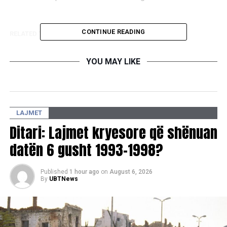
CONTINUE READING
RELATED TOPICS:
UP NEXT
Tri raste të dhunës në familje brenda 24 orëve
YOU MAY LIKE
DON'T MISS
Një foshnje dërgohet pa shenja jete në QMF në Obiliq
LAJMET
Ditari: Lajmet kryesore që shënuan
datën 6 gusht 1993-1998?
Published
1 hour ago
on
August 6, 2026
By
UBTNews