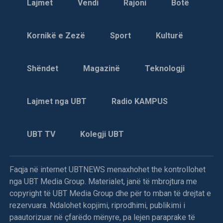
Lajmet
Vendi
Rajoni
Botë
Njoftohet se kufomat e dy të rinjëve shqiptarë janë
varrosur në vendlindjet e tyre.
Kornikë e Zezë
Sport
Kulturë
Bëhet e ditur se dy të rinjët shqiptarë janë vrarë më 28
korrik të këtij viti nga forcat e ushtrisë dhe të policisë
Shëndet
Magazinë
Teknologji
serbe, derisa po bombardonin mbi kodrat e fshatrave Buqe
e Brazne të Dragashit.
Lajmet nga UBT
Radio KAMPUS
Prizren: Teki Ramshaj vdiq nga torturat në polici
UBT TV
Kolegji UBT
KI i Degës së LDK-së në Prizren, duke cituar disa
dëshmitarë, njofton se nga torturat e rënda fizike në
Faqja në internet UBTNEWS menaxhohet the kontrollohet
policinë e Prizrenit, pardje ka vdekur Teki Ramshaj (26), i
nga UBT Media Group. Materialet, janë të mbrojtura me
cili është varrosur në qytetin e Rahovecit.
copyright të UBT Media Group dhe për to mban të drejtat e
Gjendja në Prizren e rrethinë vazhdon të jetë e rëndë. Mbi
rezervuara. Ndalohet kopjimi, riprodhimi, publikimi i
qytet fluturojnë shpesh helikopterë ushtarakë, ndërsa sot
paautorizuar në çfarëdo mënyre, pa lejen paraprake të