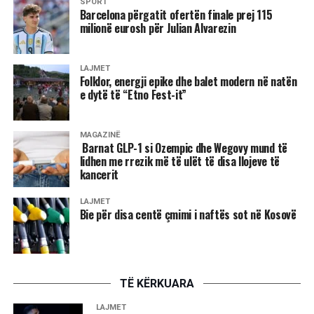
SPORT
KI i Degës së LDK-së në Klinë.
Barcelona përgatit ofertën finale prej 115
milionë eurosh për Julian Alvarezin
Njoftohet se edhe më tej nën qiellin e hapur vazhdojnë të
jetojnë rreth 10 mijë banorë shqiptarë të fshatrave të
granatuara të komunës së Klinës.
LAJMET
Folklor, energji epike dhe balet modern në natën
e dytë të “Etno Fest-it”
Gjendja shëndetësore dhe humanitare e këtyre banorëve
shqiptarë që tashmë kanë mbetur pa kulm mbi kokë është
buzë katastrofës, pasi ata kanë mbetur pa ushqime, ilaçe e
MAGAZINË
Barnat GLP-1 si Ozempic dhe Wegovy mund të
gjësende të tjera më elementare për jetë.
lidhen me rrezik më të ulët të disa llojeve të
kancerit
LAJMET
Vushtrri: Gjatë sulmit serb në Pantinë u vra Jeton
Bie për disa centë çmimi i naftës sot në Kosovë
Tërstena (24)
Forca të ushtrisë serbe granatuan sot fshatin Pantinë të
Vushtrrisë.
TË KËRKUARA
NMDLNJ i Vushtrrisë njofton se si pasojë e granatimeve u
LAJMET