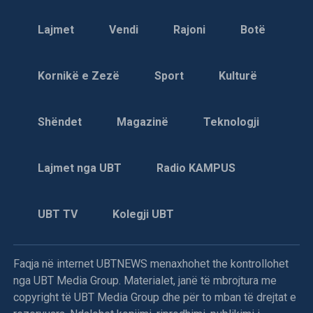
Ky ishte një aksion terroristik i forcave serbe kundër
Lajmet
Vendi
Rajoni
Botë
integritetit njerëzor e familjar. Hasan Ramadani dhe fëmijët
e tij ishin mbajtur për disa orë në një situatë të
pashtegdalje të breshërive të armëve nga jashtë dhe të
Kornikë e Zezë
Sport
Kulturë
rrethuar e të kërcënuar nga zjarri i shkaktuar qëllimshëm
brenda në shtëpi, vlerësoi dr. Gjergji.
Shëndet
Magazinë
Teknologji
Lajmet nga UBT
Radio KAMPUS
8 gusht 1995
UBT TV
Kolegji UBT
Dhuna e përditshme në Kosovë
Hani i Elezit: –
Më 4 gusht, në orët e pasditës, policia
Faqja në internet UBTNEWS menaxhohet the kontrollohet
serbe thirri për herë të tretë, Hakik Qajanin me pretekst të
nga UBT Media Group. Materialet, janë të mbrojtura me
armës.
copyright të UBT Media Group dhe për to mban të drejtat e