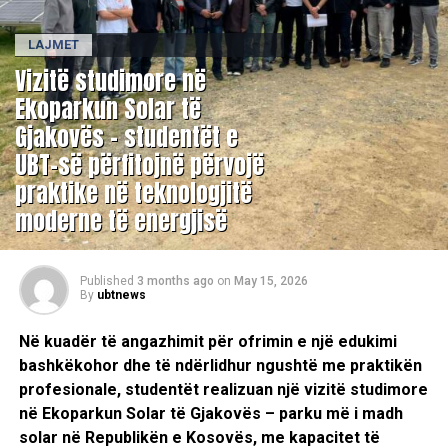
LAJMET
Vizitë studimore në
Ekoparkun Solar të
Gjakovës – studentët e
UBT-së përfitojnë përvojë
praktike në teknologjitë
moderne të energjisë
Published
3 months ago
on
May 15, 2026
By
ubtnews
Në kuadër të angazhimit për ofrimin e një edukimi
bashkëkohor dhe të ndërlidhur ngushtë me praktikën
profesionale, studentët realizuan një vizitë studimore
në Ekoparkun Solar të Gjakovës – parku më i madh
solar në Republikën e Kosovës, me kapacitet të