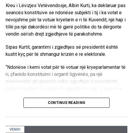
kanë reflektuar standardet më të larta të drejtësisë.
Kreu i Lëvizjes Vetëvendosje, Albin Kurti, ka deklaruar pas
seancës konstituive se ndonëse subjekti i tij i ka votat e
EkonomiaOnline: Profesor Sabedini, a besoni se Gjykata
nevojshme për ta votuar kryetarin e ri të Kuvendit, një hap i
Speciale do të marrë një vendim të drejtë në këtë proces?
tillë pa një dakordësi më të gjerë politike do ta dërgonte
vendin sërish drejt zgjedhjeve të parakohshme.
Sabedini: Unë shpresoj që trupi gjykues do t’i japë peshën
e duhur dëshmive të figurave kredibile, përfshirë
Sipas Kurtit, garantimi i zgjedhjes së presidentit është
personalitete politike dhe ushtarake të NATO-s dhe
kusht kyç për të shmangur krizën e re elektorale.
përfaqësues të institucioneve amerikane, të cilët kanë
dëshmuar gjatë këtij procesi.
“Ndonëse i kemi votat për të votuar një kryeparlamentar të
ri, çfarëdo konstituimi i organit ligjvënës, pa një
Bazuar në mënyrën se si unë e kam përcjellë procesin,
marrëveshje që garanton edhe zgjedhjen e presidentit,
besoj se akuzat ndaj Hashim Thaçit dhe të tjerëve nuk janë
pashmangshëm na shpie në zgjedhje të reja,” u shpreh ai.
arritur të provohen në nivelin që kërkon standardi penal.
Për këtë arsye pres që vendimi përfundimtar të jetë lirues
Kreu i LVV-së ritheksoi nevojën për dialog të drejtpërdrejtë
CONTINUE READING
dhe që të akuzuarit të kthehen pranë familjeve të tyre.
me krerët e partive të tjera parlamentare për të arritur një
paketë të plotë marrëveshjeje për të gjitha institucionet
Sipas mendimit tim, një vendim i kundërt do të kishte
kryesore të vendit.
pasoja të rëndësishme politike dhe morale për Kosovën.
VENDI
“Andaj insistimi ynë i drejtë është që të ulemi, të