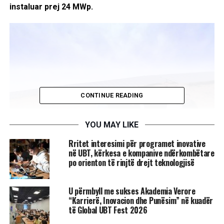
instaluar prej 24 MWp.
CONTINUE READING
YOU MAY LIKE
Rritet interesimi për programet inovative
në UBT, kërkesa e kompanive ndërkombëtare
po orienton të rinjtë drejt teknologjisë
U përmbyll me sukses Akademia Verore
Vizita u organizua nën udhëheqjen e profesorëve Vehbi
“Karrierë, Inovacion dhe Punësim” në kuadër
Sofiu, Nexhmi Krasniqi dhe Sami Gashi, duke dëshmuar
të Global UBT Fest 2026
përkushtimin e programit në zhvillimin profesional të