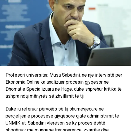
Vizita vazhdoi edhe në qendrën monitoruese dhe
menaxhuese të parkut, ku studentët u njohën me sistemet
moderne të kontrollit, monitorimit dhe mbrojtjes së
instalimeve fotovoltaike.
Aktivitete të tilla dëshmojnë përkushtimin e programit për
t’u ofruar studentëve përgatitje cilësore, përvojë praktike
dhe kontakt të drejtpërdrejtë me industrinë, duke i aftësuar
ata për tregun modern të punës dhe sfidat e sektorit të
energjisë së ripërtëritshme.
Profesori universitar, Musa Sabedini, në një intervistë për
Ekonomia Online ka analizuar procesin gjyqësor në
Dhomat e Specializuara në Hagë, duke shprehur kritika të
ashpra ndaj mënyrës së zhvillimit të tij.
Duke iu referuar përvojës së tij shumëvjeçare në
përcjelljen e proceseve gjyqësore gjatë administrimit të
UNMIK-ut, Sabedini vlerëson se ky proces është
shoqëruar me mungesë transparence, zvarritje dhe