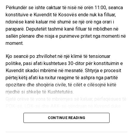
vendin dhe rrethanat konkrete të ngjarjeve.
Vetëvendosje akuzon opozitën për sulme ndaj
Përkundër se ishte caktuar të nisë në orën 11:00, seanca
kryeministrit, përfaqësuesit e PDK-së dhe LDK-së e
Pikërisht për këtë arsye, mendoj se përgjegjësia kryesore
konstituive e Kuvendit të Kosovës ende nuk ka filluar,
shohin Lëvizjen Vetëvendosje si përgjegjësen kryesore
tani i takon trupit gjykues, i cili duhet të marrë një vendim të
ndonëse kanë kaluar më shumë se një orë nga orari i
për bllokadën dhe përshkallëzimin e situatës.
bazuar në prova dhe në standardet ndërkombëtare të
paraparë. Deputetët tashmë kanë filluar të mblidhen në
drejtësisë. Sipas bindjes sime, një vendim lirues do të
sallën plenare dhe nisja e punimeve pritet nga momenti në
Basha: Kurti i fton për diskutim, këta sulmojnë e
ishte epilogu që përputhet me provat e paraqitura gjatë
moment.
ofendojnë
procesit.
Kjo seancë po zhvillohet në një klimë të tensionuar
Deputeti i Lëvizjes Vetëvendosje, Dimal Basha, përmes
politike, pasi afati kushtetues 30-ditor për konstituimin e
një reagimi në rrjetet sociale, ka kritikuar ashpër sjelljen e
Kuvendit skadoi mbrëmë në mesnatë. Shtyrja e procesit
opozitës përballë ftesave të kryeministrit Albin Kurti për
përtej këtij afati ka nxitur reagime të ashpra nga partitë
dialog.
opozitare dhe shoqëria civile, të cilët e cilësojnë këtë
“Albin Kurti i fton partitë për diskutime që të arrihet një
rrjedhë si shkelje të Kushtetutës.
marrëveshje, ndërkaq këta sulmojnë e ofendojnë. Edhe
Gjatë orëve të vona të mbrëmjes së kaluar, përfaqësues të
kush? Këta që Radojçiqin e pritshin në kryeministri e
PDK-së, LDK-së dhe AAK-së qëndruan në Kuvend duke
Listën Serbe e mbanin në Qeveri,” deklaroi Basha.
kërkuar përmbylljen e seancës brenda kornizës kohore,
CONTINUE READING
ndonëse dyert e sallës plenare ishin të mbyllura.
Basha i është referuar një takimi të mëparshëm në Qeveri
Përkundër përplasjeve, opozita nuk e ka bojkotuar seancën
mes kryeministrit të atëhershëm nga radhët e AAK-së,