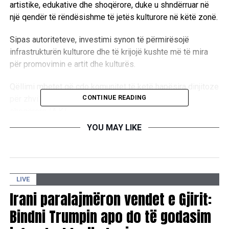
artistike, edukative dhe shoqërore, duke u shndërruar në
një qendër të rëndësishme të jetës kulturore në këtë zonë.
Sipas autoriteteve, investimi synon të përmirësojë
infrastrukturën kulturore dhe të krijojë kushte më të mira
për promovimin e artit dhe kulturës.
Qëllimi mbetet që çdo komunitet të ketë hapësira dinjitoze
CONTINUE READING
për zhvillimin e aktiviteteve kulturore, artistike dhe
shoqërore./A.K/
YOU MAY LIKE
RELATED TOPICS:
UP NEXT
Arrestohet një zyrtar në Kaçanik, dyshohet për
LIVE
keqpërdorim të detyrës zyrtare
Irani paralajmëron vendet e Gjirit:
DON'T MISS
Bindni Trumpin apo do të godasim
Inteligjenca Artificiale dhe e ardhmja e së drejtës në
fokus të Akademisë Verore të Fakultetit Juridik në UBT