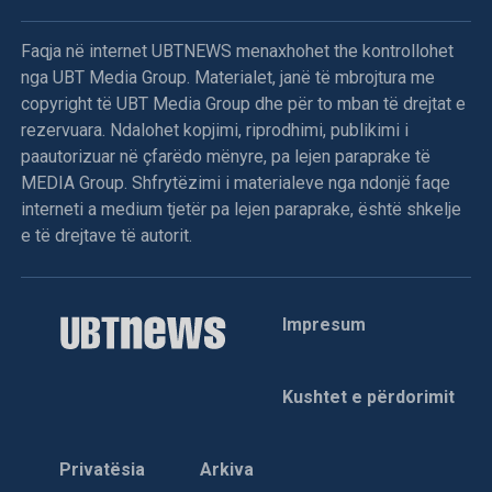
sulmet ndaj ushtarëve të UNPROFOR-it e veçanërisht kur
dje në mëngjes (të premten) në afërsi të Ilixhës i detyruan
Faqja në internet UBTNEWS menaxhohet the kontrollohet
helmetkaltërit ukrainas t’u dorëzojnë një tank T-55, dy qerre
nga UBT Media Group. Materialet, janë të mbrojtura me
të blinduara M-0, një bateri topash kundërajror dhe dy tri
copyright të UBT Media Group dhe për to mban të drejtat e
orë më vonë e sulmuan helikopterin “Puma” të kontigjentit
rezervuara. Ndalohet kopjimi, riprodhimi, publikimi i
francez, që kërkonte materialin e “vjedhur”.
paautorizuar në çfarëdo mënyre, pa lejen paraprake të
MEDIA Group. Shfrytëzimi i materialeve nga ndonjë faqe
Në bombardimet e NATO-s ndaj pozicioneve serbe morën
interneti a medium tjetër pa lejen paraprake, është shkelje
pjesë avionët amerikanë “A10”, mirazhët francez, jaguarët
e të drejtave të autorit.
britanikë dhe gjuajtësit holandez. Me këtë rast, komandanti
i UNPROFOR-it, gjenerali Lapresle deklaroi “misioni është
kkkkryer me sukses, janë qëlluar objektivët në tokë”. Në
lidhje me bombardimet dhe “objektivët e qëlluar”, burimet
Impresum
e NATOs theksojnë se “janë shkatërruar disa nga armët e
rënda të vjedhura nga forcat serbe”.
Kushtet e përdorimit
Ky aksion ndëshkues i NATO-s, edhe pse i limituar
(kufizuar), është një formë presioni drejtuar serbëve të
Privatësia
Arkiva
Bosnjës e posaçërisht liderit të tyre Karaxhiq, pas