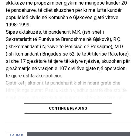
aktakuzë me propozim për gjykim në mungesë kundër 20
të pandehurve, të cilët akuzohen për krime lufte kundër
popullsisë civile në Komunën e Gjakovës gjatë viteve
1998-1999.
Sipas aktakuzës, të pandehurit M.K. (ish-shef i
Sekretariatit të Punëve të Brendshme në Gjakovë), R.Ç.
(ish-komandant i Njësive të Policisë së Posaçme), M.D.
(ish-komandant i Brigadës së 52-të të Artilerisë Raketore),
si dhe 17 pjesëtarë të tjerë të këtyre njësive, akuzohen për
pjesëmarrje në vrasjen e 107 civilëve gjatë një operacioni
të gjerë ushtarako-policior.
Gjatë këtij aksioni, të pandehurit kishin ndarë gratë dhe
fëmijët nga burrat. Pasi u kishin vjedhur paratë dhe stolitë
e arit grave, ata ekzekutuan burrat në shtëpitë e tyre, në
oborre dhe te lokacioni i njohur si “Ura e Taliqit”, si dhe u
CONTINUE READING
vunë flakën shtëpive të tyre. /E.A/
LAJME