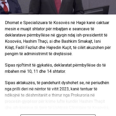
Dhomat e Specializuara të Kosovës në Hagë kanë caktuar
mesin e muajit shtator për mbajtjen e seancave të
deklaratave përmbyllëse në gjyqin ndaj ish-presidentit të
Kosovës, Hashim Thaçi, si dhe Bashkim Smakajt, Isni
Kilajt, Fadil Fazliut dhe Hajredin Kuçit, të cilët akuzohen për
pengim të administrimit të drejtësisë.
Sipas njoftimit të gjykatës, deklaratat përmbyllëse do të
mbahen më 10, 11 dhe 14 shtator.
Sipas aktakuzës, të pandehurit dyshohet se, në periudhën
nga prilli deri në nëntor të vitit 2023, kanë tentuar të
ndikojnë te dëshmitarët e thirrur nga Prokuroria në
procesin gjyqësor për krime lufte kundër Hashim Thaçit
dhe ish-krerëve të tjerë të Ushtrisë Çlirimtare të Kosovës,
Kadri Veselit, Jakup Krasniqit dhe Rexhep Selimit.