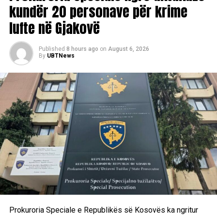
kundër 20 personave për krime
lufte në Gjakovë
Published
8 hours ago
on
August 6, 2026
By
UBTNews
Prokuroria Speciale e Republikës së Kosovës ka ngritur