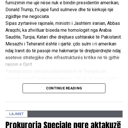
furnizimin me ujë nëse nuk e bindin presidentin amerikan,
Donald Trump, t’u japë fund sulmeve dhe të kërkojë një
zgjidhje me negociata.
Sipas zyrtarëve rajonalë, ministri i Jashtëm iranian, Abbas
Araqchi, ka zhvilluar biseda me homologët nga Arabia
Saudite, Turqia, Katari dhe drejtues ushtarakë të Pakistanit.
Mesazhi i Teheranit është i qartë: çdo sulm i ri amerikan
ndaj Iranit do të pasojë me hakmarrje të drejtpërdrejtë ndaj
aseteve strategjike dhe infrastrukturës kritike në të gjithë
rajonin e Gjirit.
Paralajmërimi vjen pas kërcënimeve të Trumpit për
goditjen e rrjetit energjetik iranian, ndërsa Teherani synon
ta përdorë rrezikun e një tronditjeje të madhe ekonomike
CONTINUE READING
globale si mjet trysnie për të shmangur përshkallëzimin
ushtarak. /Reuters/
LAJMET
Prokuroria Speciale ngre aktakuzë