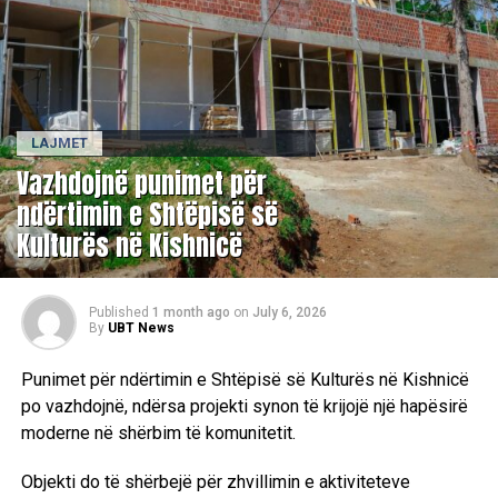
LAJMET
Vazhdojnë punimet për
ndërtimin e Shtëpisë së
Kulturës në Kishnicë
Published
1 month ago
on
July 6, 2026
By
UBT News
Punimet për ndërtimin e Shtëpisë së Kulturës në Kishnicë
po vazhdojnë, ndërsa projekti synon të krijojë një hapësirë
moderne në shërbim të komunitetit.
Objekti do të shërbejë për zhvillimin e aktiviteteve