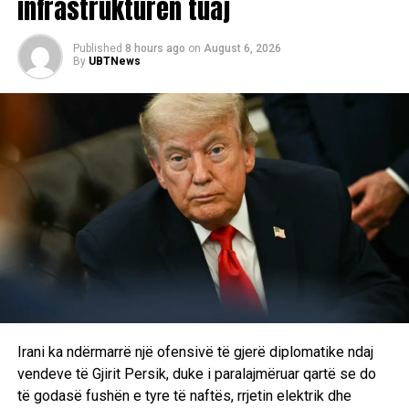
infrastrukturën tuaj
Published
8 hours ago
on
August 6, 2026
By
UBTNews
Irani ka ndërmarrë një ofensivë të gjerë diplomatike ndaj
vendeve të Gjirit Persik, duke i paralajmëruar qartë se do
të godasë fushën e tyre të naftës, rrjetin elektrik dhe