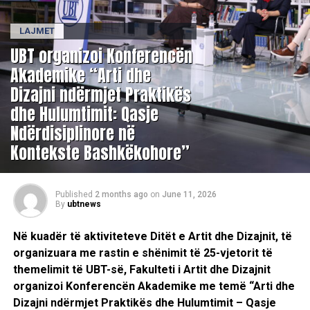
LAJMET
UBT organizoi Konferencën
Akademike “Arti dhe
Dizajni ndërmjet Praktikës
dhe Hulumtimit: Qasje
Ndërdisiplinore në
Kontekste Bashkëkohore”
Published
2 months ago
on
June 11, 2026
By
ubtnews
Në kuadër të aktiviteteve Ditët e Artit dhe Dizajnit, të
organizuara me rastin e shënimit të 25-vjetorit të
themelimit të UBT-së, Fakulteti i Artit dhe Dizajnit
organizoi Konferencën Akademike me temë “Arti dhe
Dizajni ndërmjet Praktikës dhe Hulumtimit – Qasje