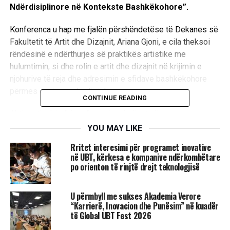
Ndërdisiplinore në Kontekste Bashkëkohore”.
Konferenca u hap me fjalën përshëndetëse të Dekanes së
Fakultetit të Artit dhe Dizajnit, Ariana Gjoni, e cila theksoi
rëndësinë e ndërthurjes së praktikës artistike me
hulumtimin, si dhe rolin e artit dhe dizajnit në krijimin e
njohurive të reja dhe adresimin e sfidave bashkëkohore
përmes qasjeve ndërdisiplinore.
CONTINUE READING
Aktiviteti mblodhi profesorë, artistë, studiues,
profesionistë dhe studentë nga fusha të ndryshme të artit,
YOU MAY LIKE
dizajnit, arkitekturës, muzikës dhe teatrit, duke krijuar një
Rritet interesimi për programet inovative
platformë për shkëmbim idesh, prezantim hulumtimesh
në UBT, kërkesa e kompanive ndërkombëtare
dhe diskutim mbi zhvillimet bashkëkohore në këto fusha.
po orienton të rinjtë drejt teknologjisë
Gjatë konferencës u prezantuan tema që trajtuan aspekte
U përmbyll me sukses Akademia Verore
të ndryshme të artit dhe dizajnit bashkëkohor. Dea Luma
“Karrierë, Inovacion dhe Punësim” në kuadër
prezantoi temën “Neuroarkitektura: Integrimi i
të Global UBT Fest 2026
Neuroshkencës në Arkitekturë dhe Dizajn”, ndërsa Labinot