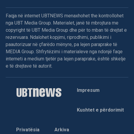
Sipas Tahirit, refuzimi i shumicës për të proceduar me
propozimin e kandidatit për kryetar të Kuvendit është një
Faqja në internet UBTNEWS menaxhohet the kontrollohet
përpjekje e qëllimshme për të thelluar ngërçin politik në
nga UBT Media Group. Materialet, janë të mbrojtura me
vend.
copyright të UBT Media Group dhe për to mban të drejtat e
rezervuara. Ndalohet kopjimi, riprodhimi, publikimi i
Deputetja e AAK-së gjuan me vezë drejt Kurtit,
paautorizuar në çfarëdo mënyre, pa lejen paraprake të
përplasje fizike mes deputetëve
MEDIA Group. Shfrytëzimi i materialeve nga ndonjë faqe
interneti a medium tjetër pa lejen paraprake, është shkelje
Menjëherë pas përfundimit të fjalës së Kryeministrit Albin
e të drejtave të autorit.
Kurti, deputetja e Aleancës për Ardhmërinë e Kosovës,
Time Kadriaj, është afruar drejt foltores dhe ka gjuajtur me
vezë në drejtim të tij. Ky veprim ka nxitur reagimin e
Impresum
menjëhershëm të deputetëve nga grupe të ndryshme
politike, të cilët janë ngritur në këmbë dhe kanë filluar
shtyrjet fizike mes vete. Për shkak të përshkallëzimit të
Kushtet e përdorimit
tensioneve dhe pamundësisë për të vazhduar punimet,
kryesuesi i seancës, Avni Dehari, ka vendosur të
ndërpresë seancën.
Privatësia
Arkiva