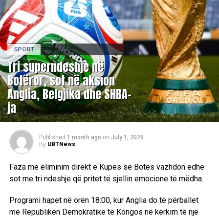
SPORT
Tri superndeshje në
Botëror, sot në aksion
Anglia, Belgjika dhe SHBA-
ja
Published
1 month ago
on
July 1, 2026
By
UBTNews
Faza me eliminim direkt e Kupës së Botës vazhdon edhe
sot me tri ndeshje që pritet të sjellin emocione të mëdha.
Programi hapet në orën 18:00, kur Anglia do të përballet
me Republikën Demokratike të Kongos në kërkim të një