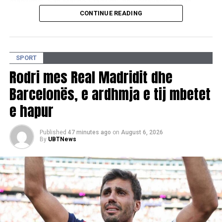
stadiumin “San Marino Stadium”, në Serravalle të San
Marinos.
CONTINUE READING
D.L
SPORT
Rodri mes Real Madridit dhe
Barcelonës, e ardhmja e tij mbetet
e hapur
Published
47 minutes ago
on
August 6, 2026
By
UBTNews