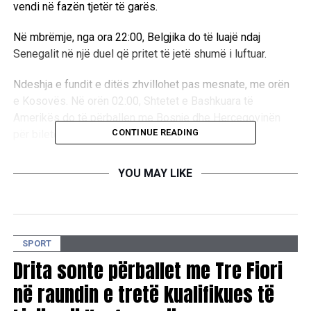
vendi në fazën tjetër të garës.
Në mbrëmje, nga ora 22:00, Belgjika do të luajë ndaj
Senegalit në një duel që pritet të jetë shumë i luftuar.
Ndeshja e fundit e ditës zhvillohet pas mesnate, me orën
e Kosovës. Në orën 02:00, Shtetet e Bashkuara të
Amerikës do të përballen me Bosnje dhe Hercegovinën
CONTINUE READING
për biletën e radhës në fazën tjetër të Botërorit.
Të tria sfidat pritet të ofrojnë spektakël, pasi ekipet
YOU MAY LIKE
synojnë të vazhdojnë rrugëtimin drejt trofeut më të madh
të futbollit botëror.
D.L
SPORT
Drita sonte përballet me Tre Fiori
RELATED TOPICS:
në raundin e tretë kualifikues të
UP NEXT