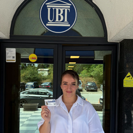
presidenti i FIFA-s, Gianni Infantino, ia kishte premtuar
Marokut organizimin e finales. Megjithatë, FIFA i ka mohuar
këto pretendime.
“Gjëja më e rëndësishme është që FIFA tashmë e ka
mohuar këtë. Ne po punojmë ngushtë me FIFA-n dhe kemi
takimin e radhës në shtator. Nga FIFA kanë qenë të qartë
në mohimin e këtij lajmi. Do të vazhdojmë punën, sepse
duam dhe besojmë se finalja e Botërorit duhet të zhvillohet
në Spanjë”, përfundoi Tolón.
D.L