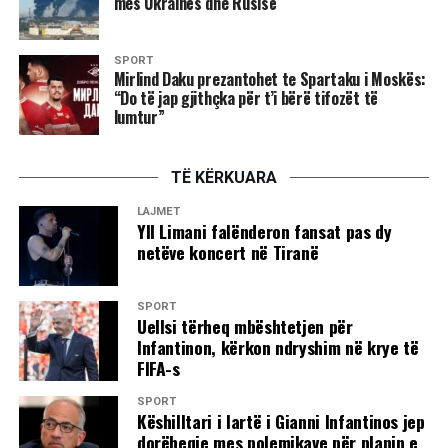
mes Ukrainës dhe Rusisë
SPORT
Mirlind Daku prezantohet te Spartaku i Moskës:
“Do të jap gjithçka për t’i bërë tifozët të
lumtur”
TË KËRKUARA
LAJMET
Yll Limani falënderon fansat pas dy
netëve koncert në Tiranë
SPORT
Uellsi tërheq mbështetjen për
Infantinon, kërkon ndryshim në krye të
FIFA-s
SPORT
Këshilltari i lartë i Gianni Infantinos jep
dorëheqje mes polemikave për planin e