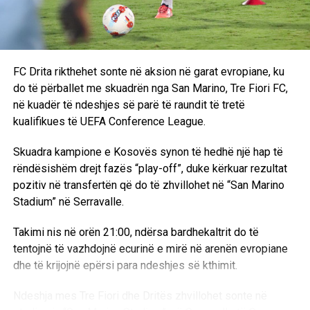
FC Drita rikthehet sonte në aksion në garat evropiane, ku
do të përballet me skuadrën nga San Marino, Tre Fiori FC,
në kuadër të ndeshjes së parë të raundit të tretë
kualifikues të UEFA Conference League.
Skuadra kampione e Kosovës synon të hedhë një hap të
rëndësishëm drejt fazës “play-off”, duke kërkuar rezultat
pozitiv në transfertën që do të zhvillohet në “San Marino
Stadium” në Serravalle.
Takimi nis në orën 21:00, ndërsa bardhekaltrit do të
tentojnë të vazhdojnë ecurinë e mirë në arenën evropiane
dhe të krijojnë epërsi para ndeshjes së kthimit.
Ndeshja mes Tre Fiori dhe Dritës zhvillohet sonte në