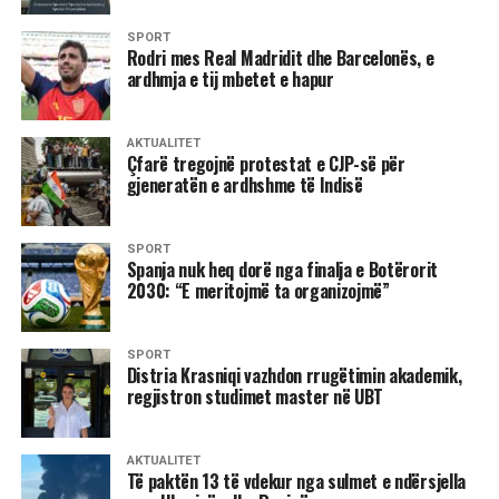
SPORT
Rodri mes Real Madridit dhe Barcelonës, e
ardhmja e tij mbetet e hapur
AKTUALITET
Çfarë tregojnë protestat e CJP-së për
gjeneratën e ardhshme të Indisë
SPORT
Spanja nuk heq dorë nga finalja e Botërorit
2030: “E meritojmë ta organizojmë”
SPORT
Distria Krasniqi vazhdon rrugëtimin akademik,
regjistron studimet master në UBT
AKTUALITET
Të paktën 13 të vdekur nga sulmet e ndërsjella