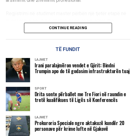
arsimimit dhe zhvillimit profesional.
Regjistrimi në studimet master përbën një tjetër etapë në
rrugëtimin e saj, duke dëshmuar se sporti elitar dhe
angazhimi akademik mund të ecin paralelisht.
CONTINUE READING
Me këtë hap, Distria Krasniqi vazhdon të jetë një shembull
frymëzues për të rinjtë, duke treguar se suksesi ndërtohet
TË FUNDIT
jo vetëm në sport, por edhe në arsim dhe zhvillim
LAJMET
personal.
Irani paralajmëron vendet e Gjirit: Bindni
Trumpin apo do të godasim infrastrukturën tuaj
D.L
SPORT
Drita sonte përballet me Tre Fiori në raundin e
tretë kualifikues të Ligës së Konferencës
LAJMET
Prokuroria Speciale ngre aktakuzë kundër 20
personave për krime lufte në Gjakovë