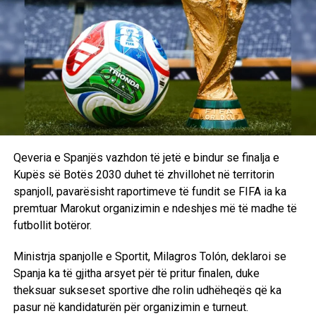
Qeveria e Spanjës vazhdon të jetë e bindur se finalja e
Kupës së Botës 2030 duhet të zhvillohet në territorin
spanjoll, pavarësisht raportimeve të fundit se FIFA ia ka
premtuar Marokut organizimin e ndeshjes më të madhe të
futbollit botëror.
Ministrja spanjolle e Sportit, Milagros Tolón, deklaroi se
Spanja ka të gjitha arsyet për të pritur finalen, duke
theksuar sukseset sportive dhe rolin udhëheqës që ka
pasur në kandidaturën për organizimin e turneut.