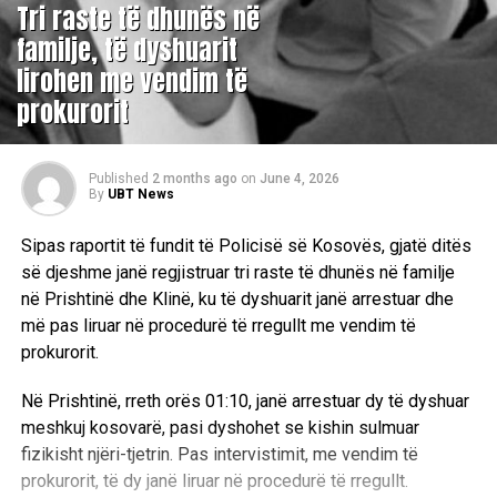
Tri raste të dhunës në
familje, të dyshuarit
lirohen me vendim të
prokurorit
Published
2 months ago
on
June 4, 2026
By
UBT News
Sipas raportit të fundit të Policisë së Kosovës, gjatë ditës
së djeshme janë regjistruar tri raste të dhunës në familje
në Prishtinë dhe Klinë, ku të dyshuarit janë arrestuar dhe
më pas liruar në procedurë të rregullt me vendim të
prokurorit.
Në Prishtinë, rreth orës 01:10, janë arrestuar dy të dyshuar
meshkuj kosovarë, pasi dyshohet se kishin sulmuar
fizikisht njëri-tjetrin. Pas intervistimit, me vendim të
prokurorit, të dy janë liruar në procedurë të rregullt.