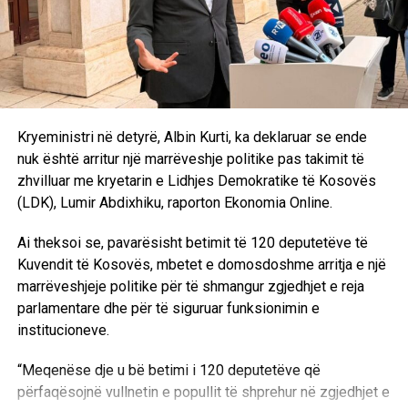
Kryeministri në detyrë, Albin Kurti, ka deklaruar se ende
nuk është arritur një marrëveshje politike pas takimit të
zhvilluar me kryetarin e Lidhjes Demokratike të Kosovës
(LDK), Lumir Abdixhiku, raporton Ekonomia Online.
Ai theksoi se, pavarësisht betimit të 120 deputetëve të
Kuvendit të Kosovës, mbetet e domosdoshme arritja e një
marrëveshjeje politike për të shmangur zgjedhjet e reja
parlamentare dhe për të siguruar funksionimin e
institucioneve.
“Meqenëse dje u bë betimi i 120 deputetëve që
përfaqësojnë vullnetin e popullit të shprehur në zgjedhjet e