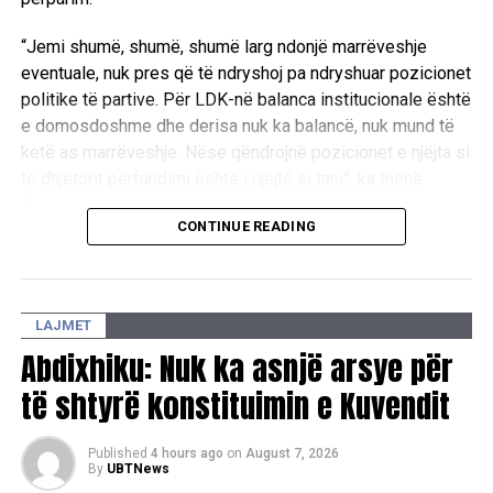
“Jemi shumë, shumë, shumë larg ndonjë marrëveshje
eventuale, nuk pres që të ndryshoj pa ndryshuar pozicionet
politike të partive. Për LDK-në balanca institucionale është
e domosdoshme dhe derisa nuk ka balancë, nuk mund të
ketë as marrëveshje. Nëse qëndrojnë pozicionet e njëjta si
të dhjetorit përfundimi është i njëjtë si tani”, ka thënë
Abdixhiku.
CONTINUE READING
Ai theksoi se qëllimi i LDK-së ka qenë gjithmonë gjetja e
një zgjidhjeje, ndërsa shprehu keqardhje se procesi po
shkon drejt një rruge pa zgjidhje afatgjatë.
LAJMET
“Qëllimi i LDK ka qenë të gjendet zgjidhja, jo të merremi
Abdixhiku: Nuk ka asnjë arsye për
kush kë po e mund, po e mashtron, po e vonon. Në këtë
të shtyrë konstituimin e Kuvendit
pikë me keqardhje them se jemi në rrugë që nuk jep
zgjidhje afatgjate”, u shpreh ai.
Published
4 hours ago
on
August 7, 2026
By
UBTNews
Lideri i LDK-së bëri me dije se partia e tij ka kërkuar që ta