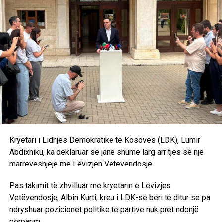
presidentit, kjo është një formulë tashmë e sprovuar dhe
me metoda të njëjta nuk mund të kemi rezultate të tjera.
Andaj kjo do të shpjerë të pashmangshëm drejt
shpërndarjes së Kuvendit. Marrëveshjen politike nuk e
kemi ende. Pritjet janë të ndryshme, qëndrimet nuk
përputhen dhe është bindja ime që ka një dallim drastik
midis rezultatit zgjedhor dhe kërkesave të Lidhjes
Demokratike të Kosovës”, deklaroi Kurti pas takimit me
Abdixhikun. /Ekonomia Online/
Kryetari i Lidhjes Demokratike të Kosovës (LDK), Lumir
Abdixhiku, ka deklaruar se janë shumë larg arritjes së një
marrëveshjeje me Lëvizjen Vetëvendosje.
Pas takimit të zhvilluar me kryetarin e Lëvizjes
Vetëvendosje, Albin Kurti, kreu i LDK-së bëri të ditur se pa
ndryshuar pozicionet politike të partive nuk pret ndonjë
përparim.