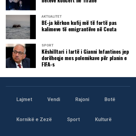
AKTUALITET
BE-ja kërkon kufij më të fortë pas
kalimeve të emigrantëve në Ceuta
SPORT
Këshilltari i lartë i Gianni Infantinos jep
dorëheqje mes polemikave për planin e
FIFA-s
Lajmet
Vendi
Rajoni
Botë
Kornikë e Zezë
Sport
Kulturë