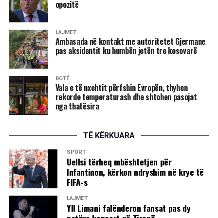
opozitë
LAJMET
Ambasada në kontakt me autoritetet Gjermane
pas aksidentit ku humbën jetën tre kosovarë
BOTË
Vala e të nxehtit përfshin Evropën, thyhen
rekorde temperaturash dhe shtohen pasojat
nga thatësira
TË KËRKUARA
SPORT
Uellsi tërheq mbështetjen për
Infantinon, kërkon ndryshim në krye të
FIFA-s
LAJMET
Yll Limani falënderon fansat pas dy
netëve koncert në Tiranë