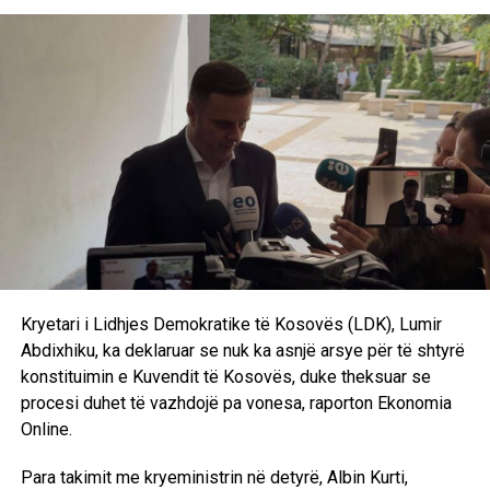
propozojë emrin për postin e presidentit.
“Është çështja e presidentit. LDK ka kërkuar që presidenti
të propozohet nga LDK, natyrisht që emrat të diskutohen
me partnerët dhe në këtë pikë nuk kemi pasur dakordancë.
Oferta e dhjetorit që LDK të merr jo kryetarit e Kuvendit,
por zvkryeministrin dhe disa ministri nuk është e
mjaftueshme, nuk është e dinjitetshme as për të dhënë
zgjidhje për krizën që jemi. Nuk mund ta pranojmë si të
tillë, nëse e doni LDK-në në qeverisje atëherë LDK duhet
të jetë e përfaqësuar”, deklaroi Abdixhiku. /Ekonomia
Online/
Kryetari i Lidhjes Demokratike të Kosovës (LDK), Lumir
Abdixhiku, ka deklaruar se nuk ka asnjë arsye për të shtyrë
konstituimin e Kuvendit të Kosovës, duke theksuar se
procesi duhet të vazhdojë pa vonesa, raporton Ekonomia
Online.
Para takimit me kryeministrin në detyrë, Albin Kurti,