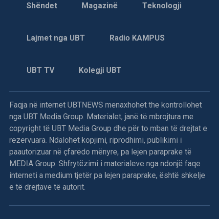
Shëndet
Magazinë
Teknologji
Lajmet nga UBT
Radio KAMPUS
UBT TV
Kolegji UBT
Faqja në internet UBTNEWS menaxhohet the kontrollohet
nga UBT Media Group. Materialet, janë të mbrojtura me
copyright të UBT Media Group dhe për to mban të drejtat e
rezervuara. Ndalohet kopjimi, riprodhimi, publikimi i
paautorizuar në çfarëdo mënyre, pa lejen paraprake të
MEDIA Group. Shfrytëzimi i materialeve nga ndonjë faqe
interneti a medium tjetër pa lejen paraprake, është shkelje
e të drejtave të autorit.