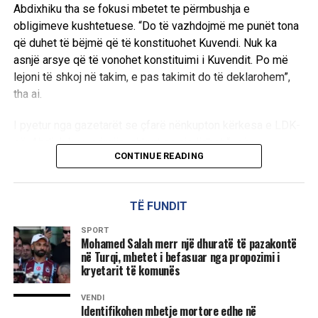
Abdixhiku tha se fokusi mbetet te përmbushja e
obligimeve kushtetuese. “Do të vazhdojmë me punët tona
që duhet të bëjmë që të konstituohet Kuvendi. Nuk ka
asnjë arsye që të vonohet konstituimi i Kuvendit. Po më
lejoni të shkoj në takim, e pas takimit do të deklarohem”,
tha ai.
I pyetur nga gazetarët se çfarë nënkupton kërkesa e LDK-
së, Abdixhiku u përgjigj shkurt se ajo lidhet “…për
CONTINUE READING
konstituimin e Kuvendit”.
Në pyetjen nëse pret një marrëveshje gjatë ditës apo
TË FUNDIT
thirrjen e seancës konstitutive, kreu i LDK-së theksoi se
seanca duhet të mbahet pa vonesë. “Duhet të ketë seancë
SPORT
konstitutive. Duhet të ketë seancë konstitutive. Nuk ka
Mohamed Salah merr një dhuratë të pazakontë
në Turqi, mbetet i befasuar nga propozimi i
nevojë të vonohet me konstituimin e Kuvendit. Duhet të
kryetarit të komunës
votohet kryetari i Kuvendit dhe Kryesia e Kuvendit. LDK-ja
as ka kërkuar, as kërkon që të bëhet ose të ketë vonesa të
VENDI
Identifikohen mbetje mortore edhe në
tilla”, deklaroi ai.