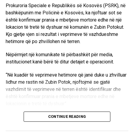
UP NEXT
Prokuroria Speciale e Republikës së Kosovës (PSRK), në
Rubio: Anëtarësimi i Kosovës në NATO tani nuk është në
bashkëpunim me Policinë e Kosovës, ka njoftuar sot se
krye të agjendës së aleatëve
është konfirmuar prania e mbetjeve mortore edhe në një
DON'T MISS
lokacion të tretë të dyshuar në komunën e Zubin Potokut.
Arrestohen dy persona në Gllogoc, sekuestrohen drogë
Kjo gjetje vjen si rezultat i veprimeve të vazhdueshme
dhe para me vlerë rreth 3.550 euro
hetimore që po zhvillohen në terren.
Nëpërmjet një komunikate të përbashkët për media,
institucionet kanë bërë të ditur detajet e operacionit.
“Në kuadër të veprimeve hetimore që janë duke u zhvilluar
lidhur me rastin në Zubin Potok, njoftojmë se gjatë
vazhdimit të veprimeve në terren është identifikuar dhe
është konfirmuar prania e mbetjeve mortore edhe në
lokacionin e tretë të dyshuar”.
Aktualisht, autoritetet kompetente janë duke kryer
CONTINUE READING
ekzaminimet e nevojshme në këtë zonë.