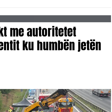
t me autoritetet
entit ku humbën jetën