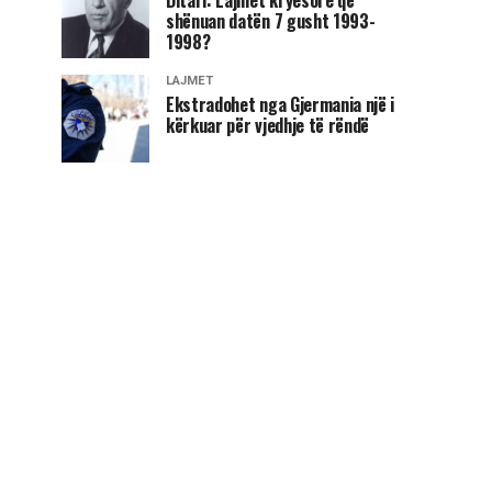
shënuan datën 7 gusht 1993-
1998?
LAJMET
Ekstradohet nga Gjermania një i
kërkuar për vjedhje të rëndë