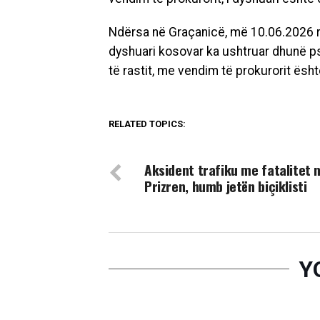
Ndërsa në Graçanicë, më 10.06.2026 rr
dyshuari kosovar ka ushtruar dhunë psi
të rastit, me vendim të prokurorit ësh
RELATED TOPICS:
DON'T MISS
Aksident trafiku me fatalitet 
Prizren, humb jetën biçiklisti
Y