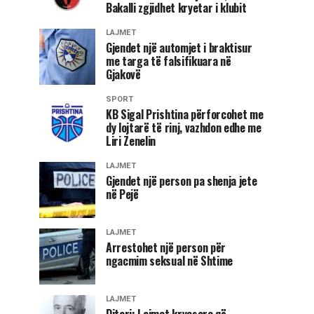
Bakalli zgjidhet kryetar i klubit
LAJMET
Gjendet një automjet i braktisur
me targa të falsifikuara në
Gjakovë
SPORT
KB Sigal Prishtina përforcohet me
dy lojtarë të rinj, vazhdon edhe me
Liri Zenelin
LAJMET
Gjendet një person pa shenja jete
në Pejë
LAJMET
Arrestohet një person për
ngacmim seksual në Shtime
LAJMET
Ditari: Lajmet kryesore që