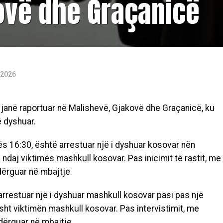
ovë dhe Graçanicë
 2026
e janë raportuar në Malishevë, Gjakovë dhe Graçanicë, ku
ë dyshuar.
s 16:30, është arrestuar një i dyshuar kosovar nën
ndaj viktimës mashkull kosovar. Pas inicimit të rastit, me
dërguar në mbajtje.
arrestuar një i dyshuar mashkull kosovar pasi pas një
t viktimën mashkull kosovar. Pas intervistimit, me
 dërguar në mbajtje.