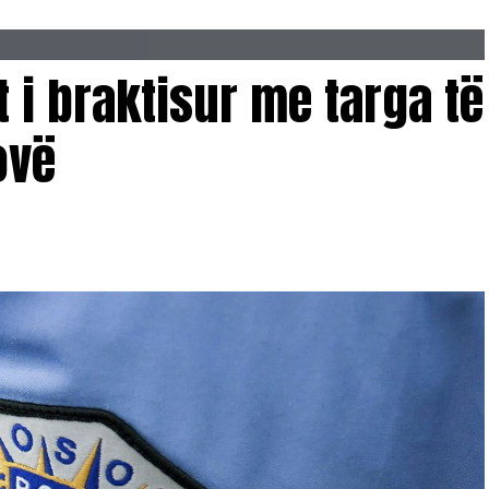
 i braktisur me targa të
ovë