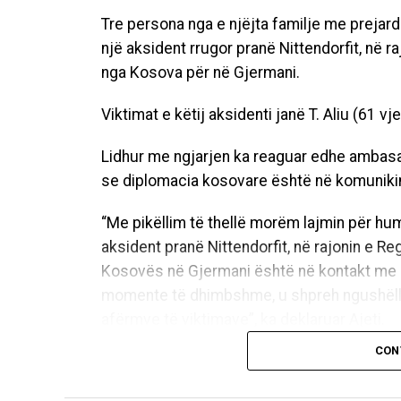
Tre persona nga e njëjta familje me prejar
një aksident rrugor pranë Nittendorfit, në 
nga Kosova për në Gjermani.
Viktimat e këtij aksidenti janë T. Aliu (61 vjeç
Lidhur me ngjarjen ka reaguar edhe ambasador
se diplomacia kosovare është në komunik
“Me pikëllim të thellë morëm lajmin për hu
aksident pranë Nittendorfit, në rajonin e 
Kosovës në Gjermani është në kontakt me a
momente të dhimbshme, u shpreh ngushëlli
afërmve të viktimave”, ka deklaruar Ajeti.
CON