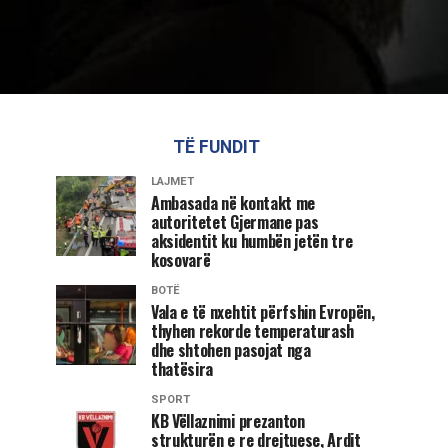
TË FUNDIT
LAJMET
Ambasada në kontakt me
autoritetet Gjermane pas
aksidentit ku humbën jetën tre
kosovarë
BOTË
Vala e të nxehtit përfshin Evropën,
thyhen rekorde temperaturash
dhe shtohen pasojat nga
thatësira
SPORT
KB Vëllaznimi prezanton
strukturën e re drejtuese, Ardit