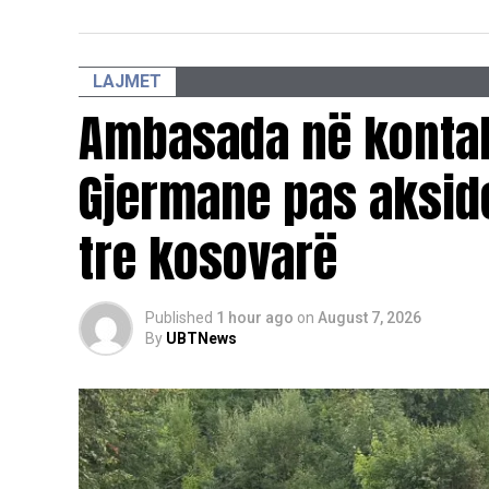
LAJMET
Ambasada në kontak
Gjermane pas aksid
tre kosovarë
Published
1 hour ago
on
August 7, 2026
By
UBTNews