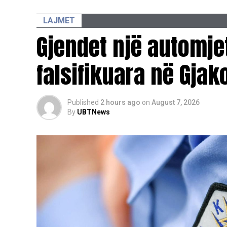
LAJMET
Gjendet një automjet
falsifikuara në Gjak
Published
2 hours ago
on
August 7, 2026
By
UBTNews