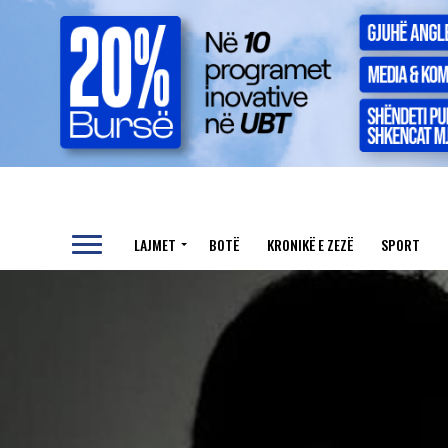
LAJMET
BOTË
KRONIKË E ZEZË
SPORT