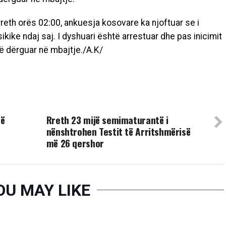
eth orës 02:00, ankuesja kosovare ka njoftuar se i
kike ndaj saj. I dyshuari është arrestuar dhe pas inicimit
të dërguar në mbajtje./A.K/
UP NEXT
në
Rreth 23 mijë semimaturantë i
nënshtrohen Testit të Arritshmërisë
më 26 qershor
OU MAY LIKE