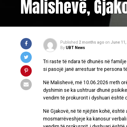
Malishevë, Gjak
Published
2 months ago
on
June 11,
By
UBT News
Tri raste të ndara të dhunës në familj
si pasojë janë arrestuar tre persona t
Në Malishevë, më 10.06.2026 rreth orë
dyshimin se ka ushtruar dhunë psikike 
vendim të prokurorit i dyshuari është 
Në Gjakovë, në të njëjtën kohë, është 
mosmarrëveshjeje ka kanosur verbalish
vendim të prokurorit, i dyshuari është