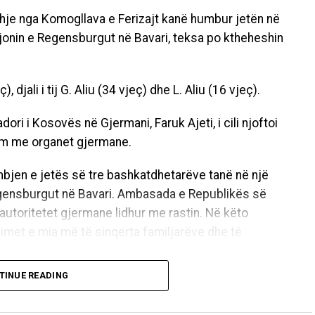
dhje nga Komogllava e Ferizajt kanë humbur jetën në
rajonin e Regensburgut në Bavari, teksa po ktheheshin
), djali i tij G. Aliu (34 vjeç) dhe L. Aliu (16 vjeç).
i i Kosovës në Gjermani, Faruk Ajeti, i cili njoftoi
im me organet gjermane.
mbjen e jetës së tre bashkatdhetarëve tanë në një
Regensburgut në Bavari. Ambasada e Republikës së
utoritetet gjermane lidhur me rastin. Në këto
met e mia më të sinqerta familjarëve dhe të
TINUE READING