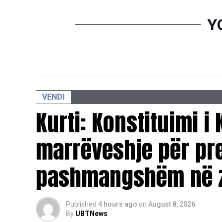
Y
VENDI
Kurti: Konstituimi i
marrëveshje për pr
pashmangshëm në zg
Published
4 hours ago
on
August 8, 2026
By
UBTNews