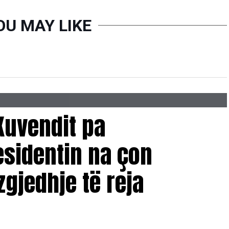
OU MAY LIKE
 Kuvendit pa
esidentin na çon
jedhje të reja