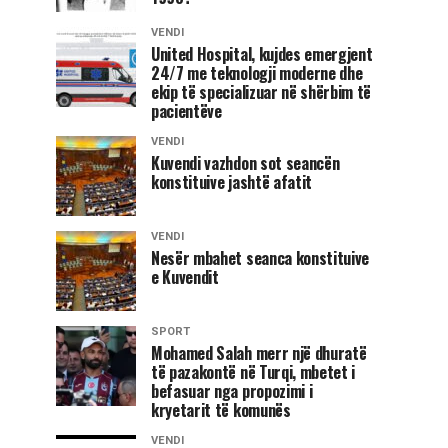
VENDI
United Hospital, kujdes emergjent
24/7 me teknologji moderne dhe
ekip të specializuar në shërbim të
pacientëve
VENDI
Kuvendi vazhdon sot seancën
konstituive jashtë afatit
VENDI
Nesër mbahet seanca konstituive
e Kuvendit
SPORT
Mohamed Salah merr një dhuratë
të pazakontë në Turqi, mbetet i
befasuar nga propozimi i
kryetarit të komunës
VENDI