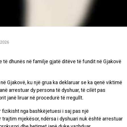
 2026
te të dhunës në familje gjatë ditëve të fundit në Gjakovë
 në Gjakovë, ku një grua ka deklaruar se ka qenë viktimë
janë arrestuar dy persona të dyshuar, të cilët pas
it janë liruar në procedurë të rregullt.
fizikisht nga bashkëjetuesi i saj pas një
trajtim mjekësor, ndërsa i dyshuari nuk është arrestuar
r prokurori dhe hetimet janë duke vazhduar.