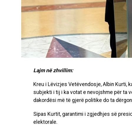
Lajm në zhvillim:
Kreu i Lëvizjes Vetëvendosje, Albin Kurti,
subjekti i tij i ka votat e nevojshme për ta vo
dakordësi më të gjerë politike do ta dërgo
Sipas Kurtit, garantimi i zgjedhjes së pres
elektorale.