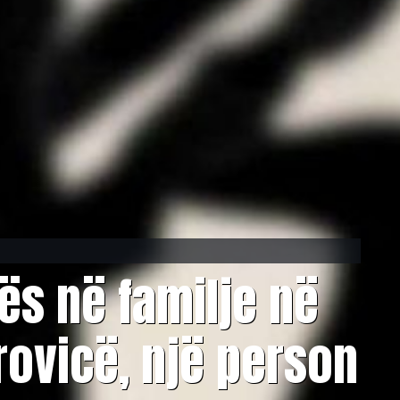
nës në familje në
rovicë, një person