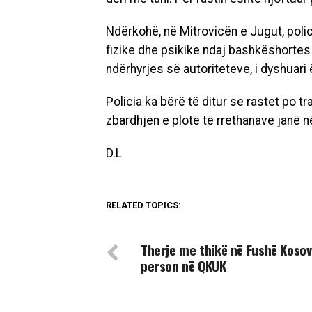
Ndërkohë, në Mitrovicën e Jugut, polic
fizike dhe psikike ndaj bashkëshortes 
ndërhyrjes së autoriteteve, i dyshuari
Policia ka bërë të ditur se rastet po 
zbardhjen e plotë të rrethanave janë 
D.L
RELATED TOPICS:
DON'T MISS
Therje me thikë në Fushë Kosov
person në QKUK