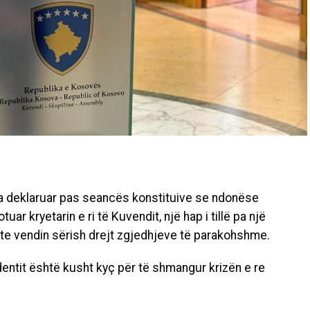
 ka deklaruar pas seancës konstituive se ndonëse
tuar kryetarin e ri të Kuvendit, një hap i tillë pa një
nte vendin sërish drejt zgjedhjeve të parakohshme.
identit është kusht kyç për të shmangur krizën e re