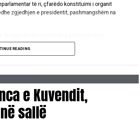
parlamentar të ri, çfarëdo konstituimi i organit
 edhe zgjedhjen e presidentit, pashmangshëm na
ë drejtpërdrejtë me krerët e partive të tjera
otë marrëveshjeje për të gjitha institucionet
TINUE READING
lemi, të bisedojmë, të merremi dhe vetëm nga lartësia
sia e një marrëveshje mes meje dhe liderët e partive
ndin, Qeverinë dhe ta zgjedhim presidentin,”
nca e Kuvendit,
dhëheqësve politikë që të ulen në tryezën e
në sallë
që procesi i votimit të presidentit të mbështetet
muniteteve joserbe.
n Lëvizjen Vetëvendosje për krizë, LVV-ja i