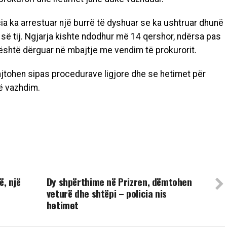
ia ka arrestuar një burrë të dyshuar se ka ushtruar dhunë
së tij. Ngjarja kishte ndodhur më 14 qershor, ndërsa pas
 është dërguar në mbajtje me vendim të prokurorit.
trajtohen sipas procedurave ligjore dhe se hetimet për
në vazhdim.
UP NEXT
ë, një
Dy shpërthime në Prizren, dëmtohen
veturë dhe shtëpi – policia nis
hetimet