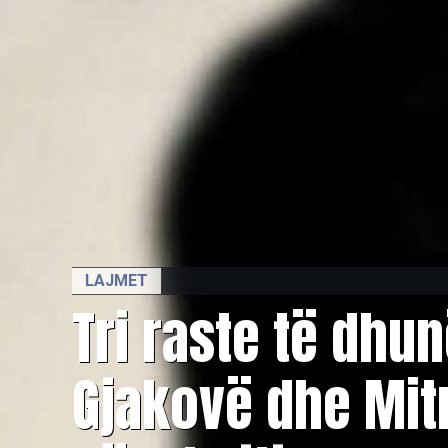
LAJMET
Tri raste të dhu
Gjakovë dhe Mit