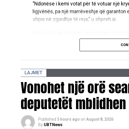
“Ndonëse i kemi votat për të votuar një krye
ligjvënës, pa një marrëveshje që garanton
shpie në zgjedhje të reja,” u shpreh ai.
Kreu i LVV-së ritheksoi nevojën për dialog t
parlamentare për të arritur një paketë të pl
CON
kryesore të vendit.
“Andaj insistimi ynë i drejtë është që të u
e një marrëveshjeje politike dhe nga gjerë
të tjera parlamentare, të konstituojmë Kuve
LAJMET
deklaroi Kurti.
Vonohet një orë sea
Në përmbyllje, Kurti u bëri sërish thirrje u
deputetët mblidhen 
bisedimeve, duke nëvizuar se nuk dëshiron 
vetëm te deputetët e LVV-së dhe ata të ko
Published
5 hours ago
on
August 8, 2026
Pas përplasjeve në Kuvend: Opozita fajëso
By
UBTNews