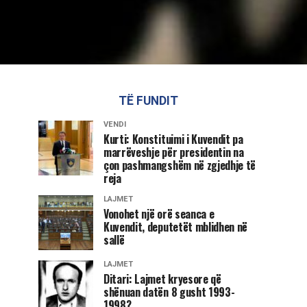
TË FUNDIT
VENDI
Kurti: Konstituimi i Kuvendit pa
marrëveshje për presidentin na
çon pashmangshëm në zgjedhje të
reja
LAJMET
Vonohet një orë seanca e
Kuvendit, deputetët mblidhen në
sallë
LAJMET
Ditari: Lajmet kryesore që
shënuan datën 8 gusht 1993-
1998?