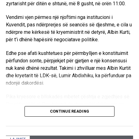
aktuale të mjekësisë moderne, rëndësinë e inovacionit
zyrtarisht për ditën e shtunë, më 8 gusht, në orën 11:00.
shkencor dhe përdorimin e teknologjive të avancuara në
Vendimi vjen përmes një njoftimi nga institucioni i
shërbim të shëndetit publik.
Kuvendit, pas ndërprerjes së seancës së djeshme, e cila u
Akademia Verore e Fakulteteve të Shkencave Mjekësore
ndërpre me kërkesë të kryeministrit në detyrë, Albin Kurti,
do të vazhdojë edhe në ditët në vijim me ligjërata,
për t’i dhënë hapësirë negociatave politike.
diskutime profesionale dhe aktivitete edukative, duke
Edhe pse afati kushtetues për përmbylljen e konstituimit
ofruar një platformë të rëndësishme për zhvillimin
përfundon sonte, përpjekjet për gjetjen e një konsensusi
akademik të studentëve, forcimin e njohurive profesionale
nuk kanë dhënë rezultat. Takimi i zhvilluar mes Albin Kurtit
dhe promovimin e kërkimit shkencor në fushën e
dhe kryetarit të LDK-së, Lumir Abdixhiku, ka përfunduar pa
shëndetësisë.
ndonjë dakordësi.
Pika kryesore e bllokadës mbetet çështja e zgjedhjes së
RELATED TOPICS:
Presidentit të ri. Pas takimit, të dyja palët deklaruan se
UP NEXT
mbeten ende larg një marrëveshjeje politike, duke
CONTINUE READING
Alarm nga OBSH: Europa rrezikohet nga javë edhe më
konfirmuar se mes tyre ekzistojnë dallime drastike sa i
vdekjeprurëse si pasojë e valës së re të të nxehtit
përket qëndrimeve për pozitat shtetrore. /E.A/
ekstrem
DON'T MISS