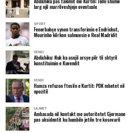
Abdixhiku pas takimit me Kurtin: Jemi shumë
të jetë e përfaqësuar”, deklaroi Abdixhiku. /Ekonomia
larg një marrëveshjeje eventuale
Online/
SPORT
Fenerbahçe synon transferimin e Endrickut,
Mourinho kërkon sulmuesin e Real Madridit
VENDI
Abdixhiku: Nuk ka asnjë arsye për të shtyrë
konstituimin e Kuvendit
VENDI
Hamza refuzon ftesën e Kurtit: PDK mbetet në
opozitë
LAJMET
Ambasada në kontakt me autoritetet Gjermane
pas aksidentit ku humbën jetën tre kosovarë