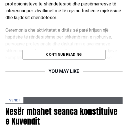
profesionistëve të shëndetësisë dhe pjesëmarrësve të
interesuar për zhvillimet më të reja në fushën e mjekësisë
dhe kujdesit shëndetësor.
Ceremonia dhe aktivitetet e ditës së parë krijuan një
hapësirë të rëndësishme për shkëmbimin e njohurive,
përvojave profesionale dhe diskutimin e avancimeve
shkencore në diagnostikimin dhe trajtimin e sëmundjeve
CONTINUE READING
komplekse, me theks të veçantë në rolin e mjekësisë
nukleare në menaxhimin e pacientëve me sëmundje
onkologjike.
YOU MAY LIKE
Në kuadër të programit të ditës së parë, Prof. Edita
Bajraktari ligjëroi me temën “Roli i Radiologut në
Prevenimin e Sëmundjeve Kancerogjene në Kujdesin
VENDI
Parësor”, ku trajtoi rëndësinë e radiologjisë në zbulimin e
Nesër mbahet seanca konstituive
hershëm të sëmundjeve malinje, rolin e radiologut në
e Kuvendit
kujdesin parësor shëndetësor dhe ndikimin e
diagnostikimit të hershëm në përmirësimin e rezultateve