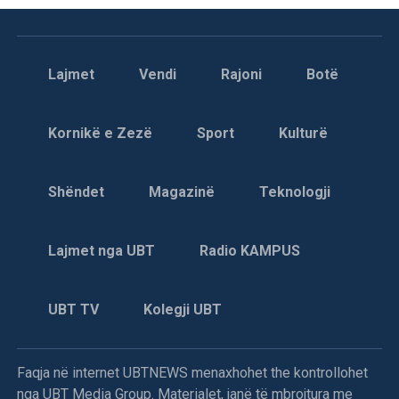
Lajmet
Vendi
Rajoni
Botë
Kornikë e Zezë
Sport
Kulturë
Shëndet
Magazinë
Teknologji
Lajmet nga UBT
Radio KAMPUS
UBT TV
Kolegji UBT
Faqja në internet UBTNEWS menaxhohet the kontrollohet
nga UBT Media Group. Materialet, janë të mbrojtura me