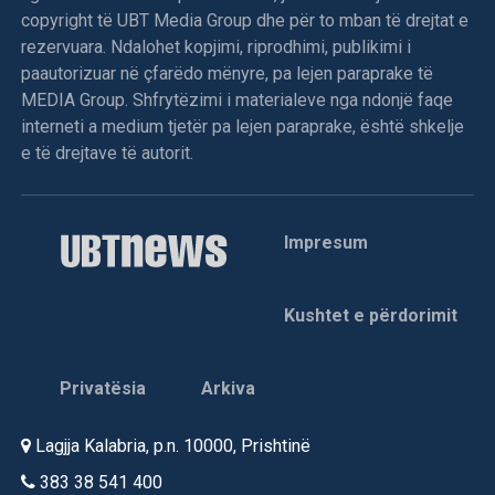
copyright të UBT Media Group dhe për to mban të drejtat e
rezervuara. Ndalohet kopjimi, riprodhimi, publikimi i
paautorizuar në çfarëdo mënyre, pa lejen paraprake të
MEDIA Group. Shfrytëzimi i materialeve nga ndonjë faqe
interneti a medium tjetër pa lejen paraprake, është shkelje
e të drejtave të autorit.
Impresum
Kushtet e përdorimit
Privatësia
Arkiva
Lagjja Kalabria, p.n. 10000, Prishtinë
383 38 541 400