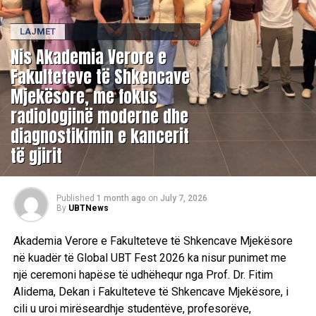
LAJMET
Nis Akademia Verore e
Fakulteteve të Shkencave
Mjekësore, me fokus
radiologjinë moderne dhe
diagnostikimin e kancerit
të gjirit
Published
1 month ago
on
July 7, 2026
By
UBTNews
Akademia Verore e Fakulteteve të Shkencave Mjekësore
në kuadër të Global UBT Fest 2026 ka nisur punimet me
një ceremoni hapëse të udhëhequr nga Prof. Dr. Fitim
Alidema, Dekan i Fakulteteve të Shkencave Mjekësore, i
cili u uroi mirëseardhje studentëve, profesorëve,