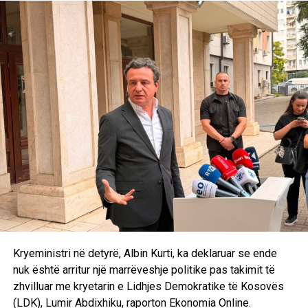
“Policia e Kosovës dhe Prokuroria Speciale e Republikës
së Kosovës mbeten të përkushtuara për zbardhjen e plotë
të këtij rasti, duke ndërmarrë të gjitha veprimet e
nevojshme hetimore në përputhje me ligjin dhe në
koordinim të ngushtë ndërinstitucional”. /E.A/
Kryeministri në detyrë, Albin Kurti, ka deklaruar se ende
nuk është arritur një marrëveshje politike pas takimit të
zhvilluar me kryetarin e Lidhjes Demokratike të Kosovës
(LDK), Lumir Abdixhiku, raporton Ekonomia Online.