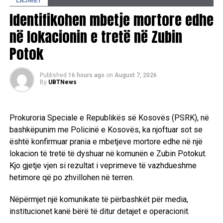
LAJMET
Orkestra “Amadeus” përfaqëson Kosovën në Festivalin
Identifikohen mbetje mortore edhe
Ndërkombëtar “Musica Orbis” në Pragë
në lokacionin e tretë në Zubin
Potok
Published
16 hours ago
on
August 7, 2026
By
UBTNews
Prokuroria Speciale e Republikës së Kosovës (PSRK), në
bashkëpunim me Policinë e Kosovës, ka njoftuar sot se
është konfirmuar prania e mbetjeve mortore edhe në një
lokacion të tretë të dyshuar në komunën e Zubin Potokut.
Kjo gjetje vjen si rezultat i veprimeve të vazhdueshme
hetimore që po zhvillohen në terren.
Nëpërmjet një komunikate të përbashkët për media,
institucionet kanë bërë të ditur detajet e operacionit.