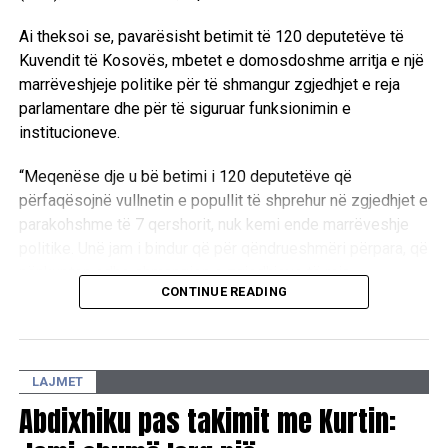
Ai theksoi se, pavarësisht betimit të 120 deputetëve të
Kuvendit të Kosovës, mbetet e domosdoshme arritja e një
marrëveshjeje politike për të shmangur zgjedhjet e reja
parlamentare dhe për të siguruar funksionimin e
institucioneve.
“Meqenëse dje u bë betimi i 120 deputetëve që
përfaqësojnë vullnetin e popullit të shprehur në zgjedhjet e
parakohshme të 7 qershorit, nuk kemi ende marrëveshje
politike. Unë jam i bindur që për qëndrueshmëri përpara, që
nënkupton edhe shmangien e zgjedhjeve të reja
CONTINUE READING
parlamentare, që padyshim sikurse ato të mëhershmet do
të ishin të panevojshme, të paarsyeshme e madje edhe të
dëmshme për buxhetin e shtetit dhe për ekonominë e
vendit, nuk është e mundur ndryshe përveçse pa
LAJMET
marrëveshje për çështjen e zgjedhjes së presidentit apo
Abdixhiku pas takimit me Kurtin:
presidentes së re”, tha ai.