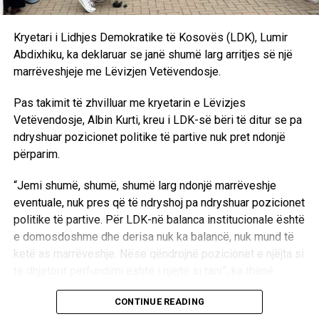
Kryetari i Lidhjes Demokratike të Kosovës (LDK), Lumir
Abdixhiku, ka deklaruar se janë shumë larg arritjes së një
marrëveshjeje me Lëvizjen Vetëvendosje.
Pas takimit të zhvilluar me kryetarin e Lëvizjes
Vetëvendosje, Albin Kurti, kreu i LDK-së bëri të ditur se pa
ndryshuar pozicionet politike të partive nuk pret ndonjë
përparim.
“Jemi shumë, shumë, shumë larg ndonjë marrëveshje
eventuale, nuk pres që të ndryshoj pa ndryshuar pozicionet
politike të partive. Për LDK-në balanca institucionale është
e domosdoshme dhe derisa nuk ka balancë, nuk mund të
ketë as marrëveshje. Nëse qëndrojnë pozicionet e njëjta si
të dhjetorit përfundimi është i njëjtë si tani”, ka thënë
Abdixhiku.
CONTINUE READING