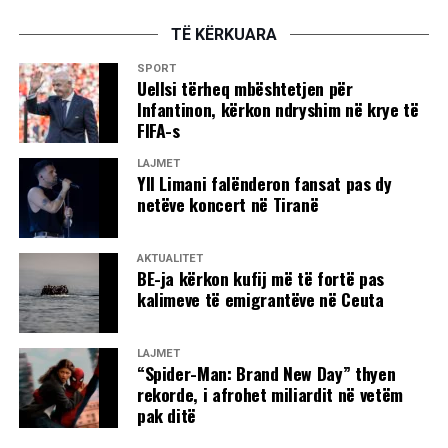
TË KËRKUARA
SPORT
Uellsi tërheq mbështetjen për
Infantinon, kërkon ndryshim në krye të
FIFA-s
LAJMET
Yll Limani falënderon fansat pas dy
netëve koncert në Tiranë
AKTUALITET
BE-ja kërkon kufij më të fortë pas
kalimeve të emigrantëve në Ceuta
LAJMET
“Spider-Man: Brand New Day” thyen
rekorde, i afrohet miliardit në vetëm
pak ditë